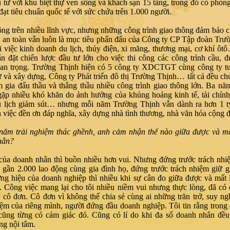
 tư với khu biệt thự ven sông và khách sạn 15 tầng, trong đó có phòng
đạt tiêu chuẩn quốc tế với sức chứa trên 1.000 người.
ng trên nhiều lĩnh vực, nhưng những công trình giao thông đảm bảo c
, an toàn vẫn luôn là mục tiêu phấn đấu của Công ty CP Tập đoàn Trư
 việc kinh doanh du lịch, thủy điện, xi măng, thương mại, cơ khí ô
n đặt chiến lược đầu tư lớn cho việc thi công các công trình cầu, 
an trọng. Trường Thịnh hiện có 5 công ty XDCTGT cùng công ty tư 
ư và xây dựng, Công ty Phát triển đô thị Trường Thịnh… tất cả đều ch
m gia đấu thầu và thắng thầu nhiều công trình giao thông lớn. Ba nă
ặp nhiều khó khăn do ảnh hưởng của khủng hoảng kinh tế, tài chính
u lịch giảm sút… nhưng mỗi năm Trường Thịnh vẫn dành ra hơn 1 t
n việc đền ơn đáp nghĩa, xây dựng nhà tình thương, nhà văn hóa cộn
ăm trải nghiệm thác ghềnh, anh cảm nhận thế nào giữa được và mấ
hân?
ủa doanh nhân thì buồn nhiều hơn vui. Nhưng đứng trước trách nhi
 gần 2.000 lao động cùng gia đình họ, đứng trước trách nhiệm giữ g
ng hiệu của doanh nghiệp thì nhiều khi sự cân đo giữa được và mất l
. Công việc mang lại cho tôi nhiều niềm vui nhưng thực lòng, đã có đ
 cô đơn. Cô đơn vì không thể chia sẻ cùng ai những trăn trở, suy ngh
iệm của riêng mình, người đứng đầu doanh nghiệp. Tôi tin rằng trong
cũng từng có cảm giác đó. Cũng có lí do khi đa số doanh nhân đều
ng nội tâm.