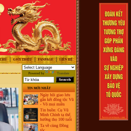
 CHỦ
GIỚI THIỆU
FANPAGE
LIÊN HỆ
Powered by
Translate
TIN MỚI NHẤT
Ngày hội giao lưu
gắn kết đồng tộc Vũ
- Võ mọi miền
Tin buồn: Cụ Vũ
Minh Chính tạ thế,
hưởng thọ 100 tuổi
Ta về cùng Đồng
tộc