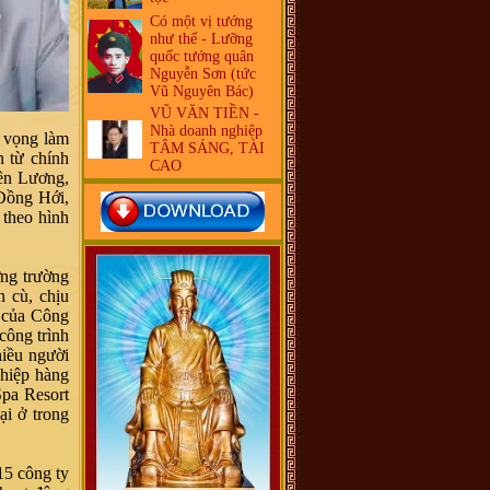
Có một vị tướng
như thế - Lưỡng
quốc tướng quân
Nguyễn Sơn (tức
Vũ Nguyên Bác)
VŨ VĂN TIỀN -
Nhà doanh nghiệp
t vọng làm
TÂM SÁNG, TÀI
n từ chính
CAO
ền Lương,
Đồng Hới,
 theo hình
ơng trường
n cù, chịu
n của Công
công trình
iều người
ghiệp hàng
Spa Resort
ại ở trong
15 công ty