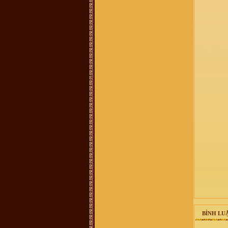
458 587, giới thiệu là người trong
BLL dòng họ ở 38 Hàng Chuối - Hà
nội và bán sách lịch sử dòng họ
400.000 đồng/bộ. Xin BLL xác
nhận giúp. Xin cảm ơn
Vũ Văn Sơn :
Tôi xin góp ý với Ban
quản trị nên thêm một mục thông tin
ban điều hành dòng họ để cho cộng
đồng dòng họ còn biết cá nhân nào
đang giữ cương vị gì trong ban tổ
chức điều hành của dòng họ cho tiện
liên hệ. Vào trang thông tin mà mù
mờ tìm kiếm thông tin thấy khó quá
trandat :
em có việc cần liên hệ với
trưởng thôn Mộ Trạch, admin hay ai
có sđt thì làm ơn cho em xin với ạ.
Em cám ơn!
vuhao21 :
anh em nao hoc cntt thi
vao w3schools hoc nhe!chao than ai
Vũ Thu Trang :
ai cho mik bt thêm
về những nét văn hóa liên quan tới
đền thờ vũ cố đc ko
Vũ Văn Tuấn :
Cháu thấy mọi thông
tin đầy đủ, nhưng những cuốn sách
nói về dòng họ VŨ VÕ nên chuyển
sang bản điện tử PDF để cho mọi
người có thể tải xuống đọc. Nhiều
người biết đó là điều tốt, đây là dự
án làm sách điện tử rất cần thiết vì
nó có sức lan toả nhanh nhất. Cháu
xin chân thành cảm ơn!
Võ Chí Thành :
Con Cháu họ Vũ
BÌNH LUẬ
Võ Việt Nam muốn tìm hiểu và trở
về cội nguồn thăm quê cha đất tổ ạ!