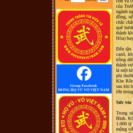
con và c
tộc Vũ-Võ.
của Trườ
HBH :
Dạ con/cháu/em xin phép tìm
ngành ng
nhánh Võ Hy của cụ Võ Liêm ở làng
Thần Phù Huế ạ. Xin cám ơn
đồng, nế
vũ đình diện :
tổ tiên tôi tên là vũ
chắc chắ
chính trực chạy từ quận thái nguyên
quê hươn
vào nghệ an nay tôi đăng lên đây
không biết dòng họ vũ võ nào có tài
thành kh
liệu của dòng họ tôi ko
Hòa) ha
Võ Như Hoàng Phước :
Như Vũ
Phong bên trên có nói, từ thời HBT
đã có họ Vũ, rồi bao nhiêu họ
Đến tận 
Vũ/Võ không phải từ ông cụ Vũ
canô, kh
Hồn mà phát sinh ra. Ở đây mình
cũng không thấy cây phả hệ đầy đủ
trồng dừa
từ dòng họ Vũ (Hồn). Như họ Võ
thành vư
Như của mình ở Quảng Nam thì lại
phát tích từ ông Võ Như Phô, con
là một k
ông Võ Như Oanh di cư từ miền bắc
phi thườ
(không rõ tỉnh) vào từ năm 1667.
Việc tìm hiểu cội nguồn cũng chưa
Khe Rôn 
đến điểm mấu chốt. Một số ông/bác
sau khi 
trong tộc họ dẫn về tộc Vũ/Võ với
cụ tổ Vũ Hồn nhưng không có cây
lớn tron
phả hệ để thấy sự gắn kết này. Mong
một ngày sẽ có cây phả hệ để mọi
con dân họ Vũ/Võ có thể biết dòng
Sức vóc
máu trong mình từ đâu ra. Trân
trọng.
Trong n
Vũ Phong :
Tôi thấy từ thời Hai Bà
TRưng đã có họ Vũ ,Các bác có thể
Bình. Kh
xem sự tích tướng quân Bát Nàn.Nên
1.000 tỷ
nói họ Vũ ở ViệtNam xuất phát kỷ
13 -Với Ông tổ là Vũ Hồn ,là không
mộng với
thuyết Phục.