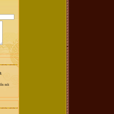
l:
ốn nói