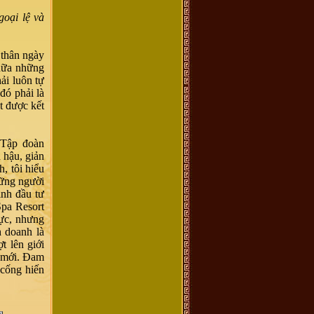
oại lệ và
 thân ngày
 nữa những
ải luôn tự
đó phải là
t được kết
 Tập đoàn
 hậu, giản
, tôi hiểu
hững người
ịnh đầu tư
Spa Resort
vực, nhưng
 doanh là
t lên giới
h mới. Đam
 cống hiến
.