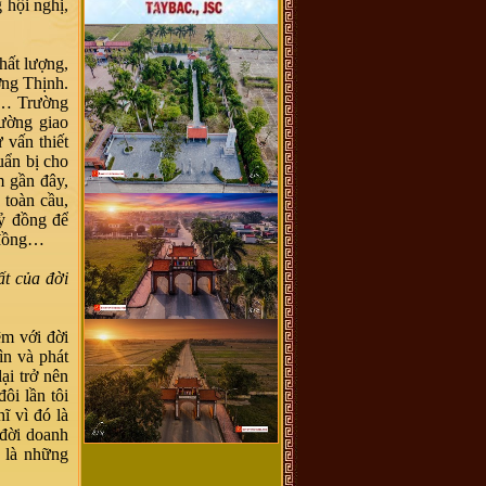
 hội nghị,
hất lượng,
ờng Thịnh.
tô… Trường
đường giao
vấn thiết
uẩn bị cho
m gần đây,
 toàn cầu,
ỷ đồng để
g đồng…
t của đời
ệm với đời
ìn và phát
ại trở nên
ôi lần tôi
ĩ vì đó là
 đời doanh
 là những