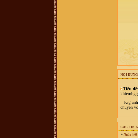
0899242688
Vũ Hồng Hải :
Cháu ở Hải Dương,
sn 92, muốn tìm hiểu nghiên cứu về
đời xưa, cụ tổ của mình
Vũ Võ Chí Dũng :
Hiện mình đang
sống tại Qui Nhơn, Bình Định. Cho
hỏi số đt hay địa chỉ của trưởng họ
Vũ Võ tại Qui Nhơn, Bình Định đc
ko ạ ? SĐT: 0963579007. Thanks
Hoàng Hoa :
Thanh phong bạn đã
bị lừa đảo Tiền quyển gia phả chỉ có
100k thôi nhé - chính thống luôn
cần liên lạc ban quản lý di tích dòng
họ vũ làng mộ Trạch hoặc trưởng
thôn
Vũ Thanh Phong :
Hôm nay cháu
có nhận được 1 cuộc điện thoại về
việc mua 1 quyển sách về dòng tộc
vũ võ với giá 400k, ông bà cô bác ơi
NỘI DUNG
quyển sách đó có không ạ, dòng họ
vũ võ có xuất bản không ạ. Con cảm
ơn ạ.
Tiêu đề
vu van trang :
mik ở năm đinh chào
khiembgt
tất cả ae
Bùi Mạnh Hùng :
Xin kính hỏi quý
K/g anh H
vị. Tôi rất băn khoăn ko biết là viết
chuyên vớ
hộ đến chi rồi đến phái đến nhánh
hay là họ đến phái đến chi đến
nhánh. Mong bậc bề trên chỉ bảo
dua. Chân thành cảm ơn
Vũ Xuân Tùng :
Mỗi lần con cháu ở
CÁC TIN 
xa về, tìm đến mộ cụ Vũ Vĩnh Thái,
Mộ Trạch, Đống Dờm nhưng khó
+
Ngày hội 
quá, mong ban tổ chức thêm cho