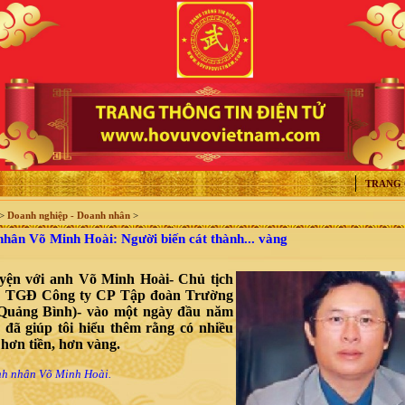
TRANG
>
Doanh nghiệp - Doanh nhân
>
ân Võ Minh Hoài: Người biến cát thành... vàng
yện với anh Võ Minh Hoài- Chủ tịch
 TGĐ Công ty CP Tập đoàn Trường
Quảng Bình)- vào một ngày đầu năm
 đã giúp tôi hiểu thêm rằng có nhiều
hơn tiền, hơn vàng.
h nhân Võ Minh Hoài.