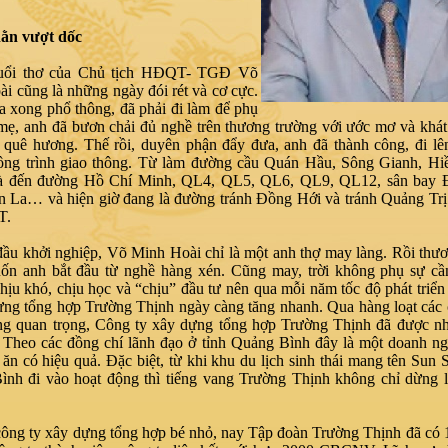
ằn vượt dốc
uổi thơ của Chủ tịch HĐQT- TGĐ Võ
i cũng là những ngày đói rét và cơ cực.
 xong phổ thông, đã phải đi làm để phụ
mẹ, anh đã bươn chải đủ nghề trên thương trường với ước mơ và khá
 quê hương. Thế rồi, duyên phận đẩy đưa, anh đã thành công, đi lê
ông trình giao thông. Từ làm đường cầu Quán Hầu, Sông Gianh, Hi
 đến đường Hồ Chí Minh, QL4, QL5, QL6, QL9, QL12, sân bay 
 La… và hiện giờ đang là đường tránh Đồng Hới và tránh Quảng Trị
T.
đầu khởi nghiệp, Võ Minh Hoài chỉ là một anh thợ may làng. Rồi thư
uốn anh bắt đầu từ nghề hàng xén. Cũng may, trời không phụ sự cầ
hịu khó, chịu học và “chịu” đầu tư nên qua mỗi năm tốc độ phát triể
ựng tổng hợp Trường Thịnh ngày càng tăng nhanh. Qua hàng loạt các 
ng quan trọng, Công ty xây dựng tổng hợp Trường Thịnh đã được nh
. Theo các đồng chí lãnh đạo ở tỉnh Quảng Bình đây là một doanh n
 ăn có hiệu quả. Đặc biệt, từ khi khu du lịch sinh thái mang tên Sun 
nh đi vào hoạt động thì tiếng vang Trường Thịnh không chỉ dừng l
ông ty xây dựng tổng hợp bé nhỏ, nay Tập đoàn Trường Thịnh đã có 