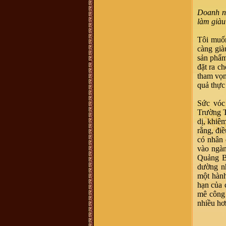
chúng tôi đã vào Nam từ đời Ông
Bà. Hiện không cò thông tin với
Doanh nh
giồng tộc. Gia đình chúng tôi thuộc
dòng "VŨ ĐÌNH". Rất mong có thể
làm giàu
tìm được thông tin và Phả Hệ để có
thể Bái Tổ. Nếu có được thông tin
vui lòng liên hệ với chúng tôi qua
Tôi muốn
email : vuhovu2016@gmail.com
càng già
Xin chân thành cảm ơn
sản phẩm
võ hoàng Phong (Vũ Phong :
chi
họ mình ở xóm đông Thành, xã
đặt ra c
Vĩnh Thành, yên thành, Nghệ an
tham vọn
mình sống và làm việc tại TP.HCM,
ngay trong chi họ mình và cả gia
quả thực 
đình mình người thì mang họ Vũ,
người mang họ Võ, dù biết đây chỉ
là một, tuy nhiên khi dòng họ này di
Sức vóc 
cứ đến đất Nghệ An thì cần thống
Trường T
nhất mang tên họ Võ, ko nên lẫn lộn
vì quá phiền phức với các thủ tục
dị, khiê
hành chính rồi, va sứ mệnh lịch sử
rằng, đi
đã trao cho vậy rồi thì cứ mang tên
họ cho đúng với lịch sử, với vùng
có nhân 
miền. dòng họ mình là dòng họ lớn,
vào ngàn
có tâm và có tầm, cần phát huy và
kết nối số đt mình 0941886979
Quảng Bì
Vũ Ngọc Ninh :
sáng nay có ng
dường n
xưng ban liên lạc dòng họ Vũ mời
một hành
mua sách của dòng họ . số đt
0862049828 ; họ bảo sách phát
hạn của 
hành ở 193 Phan Huy Chú Q Hai Bà
mê công 
Trưng ( đc này ảo ) . giá cũng 400k
. ban liên xạc xác nhận lại giúp xem
nhiều hơ
đúng ko nha .
Vũ Minh Tuân :
Sáng nay có người
tên xưng tên Vũ Thế Hải SĐT: 0854