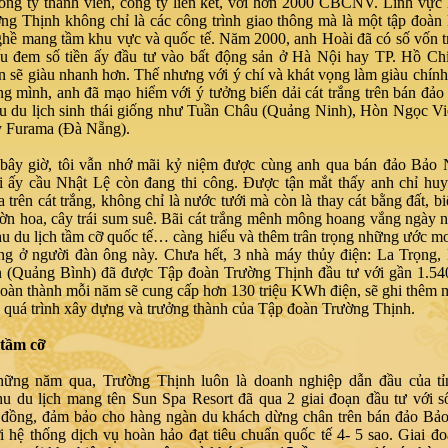
ông ty thành viên, công ty liên kết, với hơn 2000 CBCNV. Lĩnh vực
ng Thịnh không chỉ là các công trình giao thông mà là một tập đoàn 
hề mang tầm khu vực và quốc tế. Năm 2000, anh Hoài đã có số vốn t
u đem số tiền ấy đầu tư vào bất động sản ở Hà Nội hay TP. Hồ Chí
n sẽ giàu nhanh hơn. Thế nhưng với ý chí và khát vọng làm giàu chính
g mình, anh đã mạo hiểm với ý tưởng biến dải cát trắng trên bán đả
u du lịch sinh thái giống như Tuần Châu (Quảng Ninh), Hòn Ngọc V
y Furama (Đà Nẵng).
bây giờ, tôi vẫn nhớ mãi kỷ niệm được cùng anh qua bán đảo Bảo 
i ấy cầu Nhật Lệ còn đang thi công. Được tận mắt thấy anh chỉ huy
 trên cát trắng, không chỉ là nước tưới mà còn là thay cát bằng đất, bi
ờn hoa, cây trái sum suê. Bãi cát trắng mênh mông hoang vắng ngày n
hu du lịch tầm cỡ quốc tế… càng hiểu và thêm trân trọng những ước mơ
ng ở người đàn ông này. Chưa hết, 3 nhà máy thủy điện: La Trọng,
(Quảng Bình) đã được Tập đoàn Trường Thịnh đầu tư với gần 1.540
hoàn thành mỗi năm sẽ cung cấp hơn 130 triệu KWh điện, sẽ ghi thêm 
g quá trình xây dựng và trưởng thành của Tập đoàn Trường Thịnh.
 tầm cỡ
hững năm qua, Trường Thịnh luôn là doanh nghiệp dẫn đầu của t
u du lịch mang tên Sun Spa Resort đã qua 2 giai đoạn đầu tư với 
 đồng, đảm bảo cho hàng ngàn du khách dừng chân trên bán đảo Bảo
 hệ thống dịch vụ hoàn hảo đạt tiêu chuẩn quốc tế 4- 5 sao. Giai đ