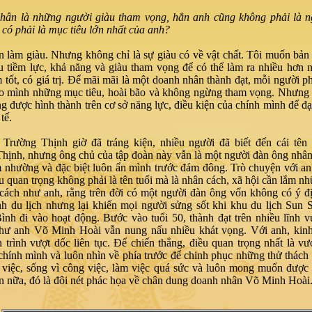
ân là những người giàu tham vọng, hẳn anh cũng không phải là ng
 có phải là mục tiêu lớn nhất của anh?
 làm giàu. Nhưng không chỉ là sự giàu có về vật chất. Tôi muốn bản
u tiềm lực, khả năng và giàu tham vọng để có thể làm ra nhiều hơn
 tốt, có giá trị. Để mãi mãi là một doanh nhân thành đạt, mỗi người ph
ho mình những mục tiêu, hoài bão và không ngừng tham vọng. Nhưng 
g được hình thành trên cơ sở năng lực, điều kiện của chính mình để đạ
tế.
Trường Thịnh giờ đã tráng kiện, nhiều người đã biết đến cái tên
hịnh, nhưng ông chủ của tập đoàn này vẫn là một người đàn ông nhân
m nhường và đặc biệt luôn ẩn mình trước đám đông. Trò chuyện với anh
ều quan trọng không phải là tên tuổi mà là nhân cách, xã hội cần lắm n
cách như anh, rằng trên đời có một người đàn ông vốn không có ý đ
h du lịch nhưng lại khiến mọi người sửng sốt khi khu du lịch Sun 
nh đi vào hoạt động. Bước vào tuổi 50, thành đạt trên nhiều lĩnh 
hư anh Võ Minh Hoài vẫn nung nấu nhiều khát vọng. Với anh, kinh
 trình vượt dốc liên tục. Để chiến thắng, điều quan trọng nhất là vượ
chính mình và luôn nhìn về phía trước để chinh phục những thử thác
việc, sống vì công việc, làm việc quá sức và luôn mong muốn được
n nữa, đó là đôi nét phác họa về chân dung doanh nhân Võ Minh Hoài