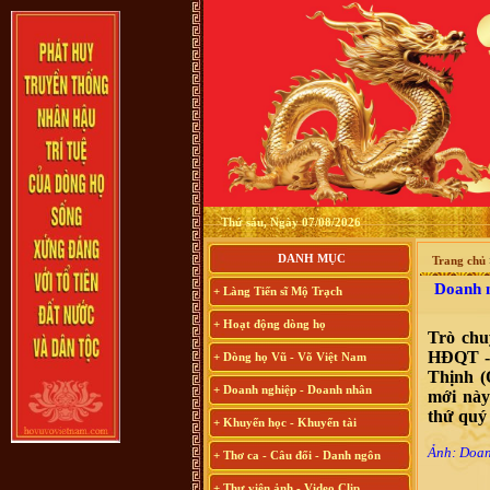
Thứ sáu, Ngày 07/08/2026
DANH MỤC
Trang chủ
Doanh nh
+ Làng Tiến sĩ Mộ Trạch
+ Hoạt động dòng họ
Trò chu
HĐQT -
+ Dòng họ Vũ - Võ Việt Nam
Thịnh (
+ Doanh nghiệp - Doanh nhân
mới này
thứ quý 
+ Khuyến học - Khuyến tài
Ảnh: Doan
+ Thơ ca - Câu đối - Danh ngôn
+ Thư viện ảnh - Video Clip