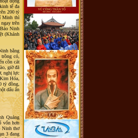
 hoạt động
kinh tế đa
rên 200 tỷ
 Minh thì
 ngay trên
o Bảo Ninh
iệt (Khánh
Ninh bằng
 trồng cỏ,
ến cồn cát
ào, giờ đã
, nghị lực
 Kim Hóa,
 tỷ đồng,
một dấu ấn
ỉnh Quảng
số vốn hơn
 Ninh thơ
oạn 3 đang