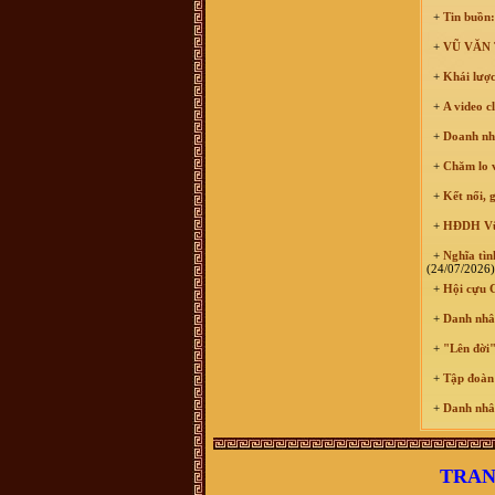
chức năng định vị các địa danh này
để con cháu thuận tiện hơn khi về
+
Tin buồn:
thăm đất tổ
+
VŨ VĂN T
Võ Văn Bình :
Thuân Lộc Hồng
Lĩnh Hà Tĩnh.
+
Khái lược
Anh Nguyen :
Co ai o gan cho minh
hoi tham bac Vu Thien Huu con
+
A video c
khoe khong? Minh la khach hang
cua bac Huu cach day nhieu nam
roi, nhung con giu tinh cam quy
+
Doanh nhâ
trong.
+
Chăm lo vi
Võ Thành Quân :
Xin các vị tiền
bối Họ tộc Vũ-Võ cho con xin thỉnh
giáo. do ông nội mất sớm nên không
+
Kết nối, 
thể hỏi được ông. hiện nay trong họ
tộc có một số chi có danh xưng
+
HĐDH Vũ -
"Thái Nguyên Quận" nghĩa là gì? xin
các vị chỉ bảo và đừng chê trách tiểu
+
Nghĩa tình
bối
(24/07/2026)
Vũ Đắc Dũng :
Xin chào
+
Hội cựu C
Vũ Hữu Thọ :
Xin chào dòng họ Vũ
- Võ. Tôi xin hỏi nhà thờ họ Vũ -
+
Danh nhân
Võ ở Thái Bình địa chỉ như thế nào ạ
vu dinh tuong :
muon tim lai noi coi
+
"Lên đời"
nguon ma kho qua , em o son la . dc
biet ong noi em theo ba cu len day
+
Tập đoàn 
tu lau lam roi . chi biet que o duoi
xuoi
+
Danh nhân
Nguyễn Xuân hảo :
Xin kính chào
quý vi dòng họ Vũ. Cháu/anh/em
không phải con cháu dòng họ Vũ
nhưng hiện tại đang hoàn thành luận
TRAN
án tiến sĩ tại ĐHSP Hà Nội với đề tài
"Khảo cứu văn bản Hoa trình thi tập"