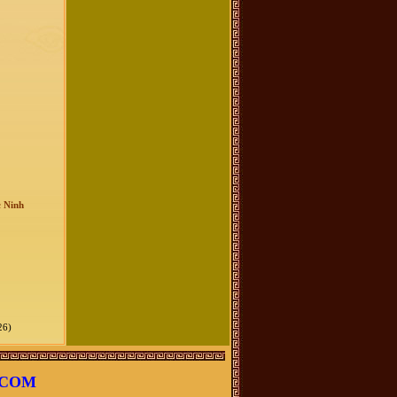
c Ninh
26)
.COM