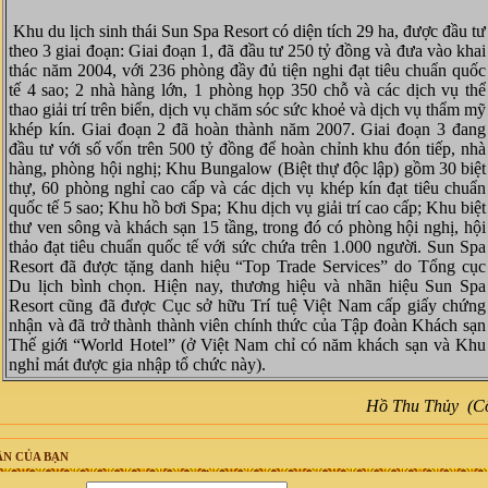
Khu du lịch sinh thái Sun Spa Resort có diện tích 29 ha, được đầu tư
theo 3 giai đoạn: Giai đoạn 1, đã đầu tư 250 tỷ đồng và đưa vào khai
thác năm 2004, với 236 phòng đầy đủ tiện nghi đạt tiêu chuẩn quốc
tế 4 sao; 2 nhà hàng lớn, 1 phòng họp 350 chỗ và các dịch vụ thể
thao giải trí trên biển, dịch vụ chăm sóc sức khoẻ và dịch vụ thẩm mỹ
khép kín. Giai đoạn 2 đã hoàn thành năm 2007. Giai đoạn 3 đang
đầu tư với số vốn trên 500 tỷ đồng để hoàn chỉnh khu đón tiếp, nhà
hàng, phòng hội nghị; Khu Bungalow (Biệt thự độc lập) gồm 30 biệt
thự, 60 phòng nghỉ cao cấp và các dịch vụ khép kín đạt tiêu chuẩn
quốc tế 5 sao; Khu hồ bơi Spa; Khu dịch vụ giải trí cao cấp; Khu biệt
thư ven sông và khách sạn 15 tầng, trong đó có phòng hội nghị, hội
thảo đạt tiêu chuẩn quốc tế với sức chứa trên 1.000 người. Sun Spa
Resort đã được tặng danh hiệu “Top Trade Services” do Tổng cục
Du lịch bình chọn. Hiện nay, thương hiệu và nhãn hiệu Sun Spa
Resort cũng đã được Cục sở hữu Trí tuệ Việt Nam cấp giấy chứng
nhận và đã trở thành thành viên chính thức của Tập đoàn Khách sạn
Thế giới “World Hotel” (ở Việt Nam chỉ có năm khách sạn và Khu
nghỉ mát được gia nhập tổ chức này).
Hồ Thu Thủy (C
N CỦA BẠN