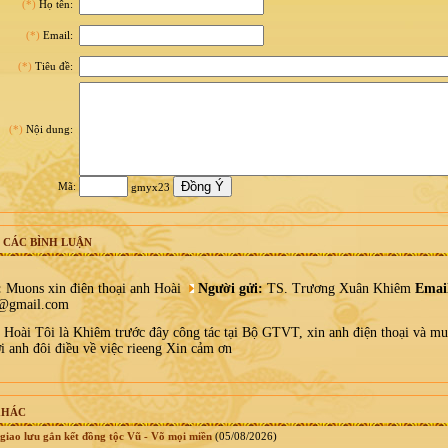
(*)
Họ tên:
(*)
Email:
(*)
Tiêu đề:
(*)
Nội dung:
Mã:
gmyx23
 CÁC BÌNH LUẬN
:
Muons xin điên thoại anh Hoài
Người gửi:
TS. Trương Xuân Khiêm
Emai
@gmail.com
oài Tôi là Khiêm trước đây công tác tại Bộ GTVT, xin anh điện thoại và mu
i anh đôi điều về việc rieeng Xin cảm ơn
KHÁC
giao lưu gắn kết đồng tộc Vũ - Võ mọi miền
(05/08/2026)