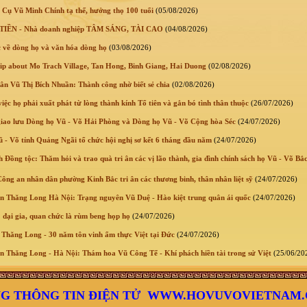
 Cụ Vũ Minh Chính tạ thế, hưởng thọ 100 tuổi
(05/08/2026)
IỀN - Nhà doanh nghiệp TÂM SÁNG, TÀI CAO
(04/08/2026)
 về dòng họ và văn hóa dòng họ
(03/08/2026)
lip about Mo Trach Village, Tan Hong, Binh Giang, Hai Duong
(02/08/2026)
n Vũ Thị Bích Nhuần: Thành công nhờ biết sẻ chia
(02/08/2026)
ệc họ phải xuất phát từ lòng thành kính Tổ tiên và gắn bó tình thân thuộc
(26/07/2026)
giao lưu Dòng họ Vũ - Võ Hải Phòng và Dòng họ Vũ - Võ Cộng hòa Séc
(24/07/2026)
 Võ tỉnh Quảng Ngãi tổ chức hội nghị sơ kết 6 tháng đầu năm
(24/07/2026)
 Đồng tộc: Thăm hỏi và trao quà tri ân các vị lão thành, gia đình chính sách họ Vũ - Võ Bắ
ông an nhân dân phường Kinh Bắc tri ân các thương binh, thân nhân liệt sỹ
(24/07/2026)
 Thăng Long Hà Nội: Trạng nguyên Vũ Duệ - Hào kiệt trung quân ái quốc
(24/07/2026)
 đại gia, quan chức là rùm beng họp họ
(24/07/2026)
Thăng Long - 30 năm tôn vinh ẩm thực Việt tại Đức
(24/07/2026)
 Thăng Long - Hà Nội: Thám hoa Vũ Công Tể - Khí phách hiền tài trong sử Việt
(25/06/20
G THÔNG TIN ĐIỆN TỬ WWW.HOVUVOVIETNAM