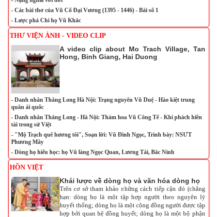
-
Nặng nghĩa với đời
-
Các bài thơ của Vũ Cố Đại Vương (1395 - 1446) - Bài số 1
-
Lược phả Chi họ Vũ Khắc
THƯ VIỆN ẢNH - VIDEO CLIP
A video clip about Mo Trach Village, Tan
Hong, Binh Giang, Hai Duong
-
Danh nhân Thăng Long Hà Nội: Trạng nguyên Vũ Duệ - Hào kiệt trung
quân ái quốc
-
Danh nhân Thăng Long - Hà Nội: Thám hoa Vũ Công Tể - Khí phách hiền
tài trong sử Việt
-
"Mộ Trạch quê hương tôi", Soạn lời: Vũ Đình Ngọc, Trình bày: NSƯT
Phương Mây
-
Dòng họ hiếu học: họ Vũ làng Ngọc Quan, Lương Tài, Bắc Ninh
HỒN VIỆT
Khái lược về dòng họ và văn hóa dòng họ
Trên cơ sở tham khảo những cách tiếp cận đó (chẳng
hạn: dòng họ là một tập hợp người theo nguyên lý
huyết thống; dòng họ là một cộng đồng người được tập
hợp bởi quan hệ đồng huyết; dòng họ là một bộ phận