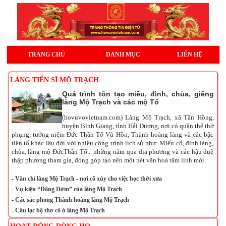
TRANG CHỦ
DANH MỤC
LIÊN HỆ
LÀNG TIẾN SĨ MỘ TRẠCH
Quá trình tôn tạo miếu, đình, chùa, giếng
làng Mộ Trạch và các mộ Tổ
(hovuvovietnam.com) Làng Mộ Trạch, xã Tân Hồng,
huyện Bình Giang, tỉnh Hải Dương, nơi có quần thể thờ
phụng, tưởng niệm Đức Thần Tổ Vũ Hồn, Thành hoàng làng và các bậc
tiên tổ khác lâu đời với nhiều công trình lịch sử như: Miếu cổ, đình làng,
chùa, lăng mộ ĐứcThần Tổ... những năm qua địa phương và các hậu duệ
thập phương tham gia, đóng góp tạo nên một nét văn hoá tâm linh mới.
-
Văn chỉ làng Mộ Trạch - nơi cổ xúy cho việc học thời xưa
-
Vụ kiện “Đống Dờm” của làng Mộ Trạch
-
Các sắc phong Thành hoàng làng Mộ Trạch
-
Câu lạc bộ thơ cổ ở làng Mộ Trạch