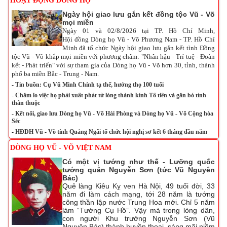
HOẠT ĐỘNG DÒNG HỌ
Ngày hội giao lưu gắn kết đồng tộc Vũ - Võ
mọi miền
Ngày 01 và 02/8/2026 tại TP. Hồ Chí Minh,
Hội đồng Dòng họ Vũ - Võ Phương Nam - TP. Hồ Chí
Minh đã tổ chức Ng
ày hội
giao lưu gắn kết tình Đồng
tộc Vũ - Võ khắp mọi miền với phương châm: "Nhân hậu - Trí tuệ - Đoàn
kết - Phát triển" v
ới sự tham gia của Dòng họ Vũ - Võ hơn 30, tỉnh, thành
phố ba miền Bắc - Trung - Nam.
-
Tin buồn: Cụ Vũ Minh Chính tạ thế, hưởng thọ 100 tuổi
-
Chăm lo việc họ phải xuất phát từ lòng thành kính Tổ tiên và gắn bó tình
thân thuộc
-
Kết nối, giao lưu Dòng họ Vũ - Võ Hải Phòng và Dòng họ Vũ - Võ Cộng hòa
Séc
-
HĐDH Vũ - Võ tỉnh Quảng Ngãi tổ chức hội nghị sơ kết 6 tháng đầu năm
DÒNG HỌ VŨ - VÕ VIỆT NAM
Có một vị tướng như thế - Lưỡng quốc
tướng quân Nguyễn Sơn (tức Vũ Nguyên
Bác)
Quê làng Kiêu Kỵ ven Hà Nội, 49 tuổi đời, 33
năm đi làm cách mạng, tới 28 năm là tướng
công thần lập nước Trung Hoa mới. Chỉ 5 năm
làm “Tướng Cụ Hồ”. Vậy mà trong lòng dân,
con người Khu trưởng Nguyễn Sơn (Vũ
Nguyên Bác) thành huyền thoại, sáng mãi niềm