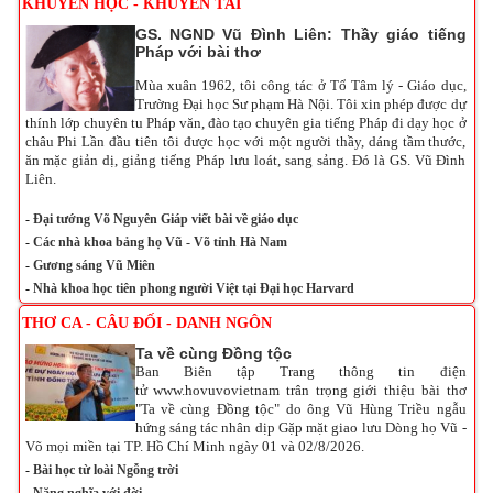
KHUYẾN HỌC - KHUYẾN TÀI
GS. NGND Vũ Đình Liên: Thầy giáo tiếng
Pháp với bài thơ
Mùa xuân 1962, tôi công tác ở Tổ Tâm lý - Giáo dục,
Trường Đại học Sư phạm Hà Nội. Tôi xin phép được dự
thính lớp chuyên tu Pháp văn, đào tạo chuyên gia tiếng Pháp đi dạy học ở
châu Phi Lần đầu tiên tôi được học với một người thầy, dáng tầm thước,
ăn mặc giản dị, giảng tiếng Pháp lưu loát, sang sảng. Đó là GS. Vũ Đình
Liên.
-
Đại tướng Võ Nguyên Giáp viết bài về giáo dục
-
Các nhà khoa bảng họ Vũ - Võ tỉnh Hà Nam
-
Gương sáng Vũ Miên
-
Nhà khoa học tiên phong người Việt tại Đại học Harvard
THƠ CA - CÂU ĐỐI - DANH NGÔN
Ta về cùng Đồng tộc
Ban Biên tập Trang thông tin điện
tử www.hovuvovietnam trân trọng giới thiệu bài thơ
"Ta về cùng Đồng tộc" do
ông
Vũ Hùng Triều ng
ẫu
hứng
sáng tác nhân dịp G
ặp mặt g
iao lưu Dòng họ Vũ -
Võ mọi miền tại TP. Hồ Chí Minh ngày 01 và 02/8/2026.
-
Bài học từ loài Ngỗng trời