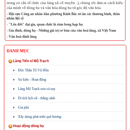
trong cơ cấu tổ chức của làng xã cổ truyền...), chúng tôi đưa ra cách hiểu
của mình về dòng họ và văn hóa dòng họ từ góc độ văn hóa.
-
Hội cựu Công an nhân dân phường Kinh Bắc tri ân các thương binh, thân
nhân liệt sỹ
-
"Lên đời" đại gia, quan chức là rùm beng họp họ
-
Gia đình, dòng họ - Những giá trị cơ bản của văn hoá làng, xã Việt Nam
-
Văn hoá đình làng
DANH MỤC
Làng Tiến sĩ Mộ Trạch
Đức Thần Tổ Vũ Hồn
Sự kiện - Hoạt động
Làng Mộ Trạch xưa và nay
Di tích lịch sử - thắng cảnh
Gia phả
Xây dựng phát triển quê hương
Hoạt động dòng họ