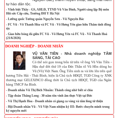
tự hào dân tộc.
-
Vĩnh biệt Thầy - GS, AHLĐ, TTND Vũ Văn Đính, Người sáng lập Bộ môn
Hồi sức Cấp cứu, Trường ĐH Y Hà Nội
-
Lưỡng quốc Tướng quân Nguyễn Sơn - Vũ Nguyên Bác
-
FC Vũ - Võ Thanh Hóa và FC Vũ - Võ Hưng Yên giao hữu Thắm tình đồng
tộc
-
Giao hữu bóng đá giữa FC Vũ - Võ Hưng Yên và FC Vũ - Võ Thanh Hoá
(21/6/2026)
DOANH NGHIỆP - DOANH NHÂN
VŨ VĂN TIỀN - Nhà doanh nghiệp TÂM
SÁNG, TÀI CAO
Có thể nói gọn trong bốn từ trên về ông Vũ Văn Tiền -
Hậu dụê đời thứ 19 của Đức Thần tổ Vũ Hồn dòng họ
Vũ (Võ) Việt Nam. Ông Tiền sinh ra và lớn lên trên quê
hương Tiền Hải - Thái Bình, hiện là Chủ tịch HĐQT, TGĐ Công ty XNK
thương mại GELEXINCO đồng thời là Chủ tịch HĐQT, TGĐ của Ngân
hàng TMCP An Bình.
-
Doanh nhân Vũ Thị Bích Nhuần: Thành công nhờ biết sẻ chia
-
Tập đoàn Thăng Long - 30 năm tôn vinh ẩm thực Việt tại Đức
-
Vũ Thị Hạnh Hoa - Doanh nhân có giọng ca vàng và tấm lòng từ thiện
-
Hội Doanh nhân Vũ - Võ Việt Nam nhiệm kỳ III: Bước chuyển mình trong
kỷ nguyên mới