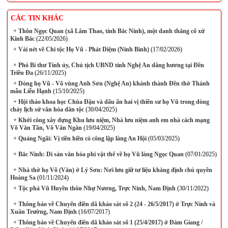
CÁC TIN KHÁC
+
Thôn Ngọc Quan (xã Lâm Thao, tỉnh Bắc Ninh), một danh thắng cổ xứ
Kinh Bắc
(22/05/2026)
+
Vài nét về Chi tộc Họ Vũ - Phát Diệm (Ninh Bình)
(17/02/2026)
+
Phó Bí thư Tỉnh ủy, Chủ tịch UBND tỉnh Nghệ An dâng hương tại Đền
Triều Đa
(26/11/2025)
+
Dòng họ Vũ - Võ vùng Anh Sơn (Nghệ An) khánh thành Đền thờ Thánh
mẫu Liễu Hạnh
(15/10/2025)
+
Hội thảo khoa học Chùa Đậu và dấu ấn hai vị thiền sư họ Vũ trong dòng
chảy lịch sử văn hóa dân tộc
(30/04/2025)
+
Khởi công xây dựng Khu lưu niệm, Nhà lưu niệm anh em nhà cách mạng
Võ Văn Tần, Võ Văn Ngân
(19/04/2025)
+
Quảng Ngãi: Vị tiền hiền có công lập làng An Hội
(05/03/2025)
+
Bắc Ninh: Di sản văn hóa phi vật thể về họ Vũ làng Ngọc Quan
(07/01/2025)
+
Nhà thờ họ Võ (Văn) ở Lý Sơn: Nơi lưu giữ tư liệu khẳng định chủ quyền
Hoàng Sa
(01/11/2024)
+
Tộc phả Vũ Huyền thôn Nhự Nương, Trực Ninh, Nam Định
(30/11/2022)
+
Thông báo về Chuyến điền dã khảo sát số 2 (24 - 26/5/2017) ở Trực Ninh và
Xuân Trường, Nam Định
(16/07/2017)
+
Thông báo về Chuyến điền dã khảo sát số 1 (25/4/2017) ở Đàm Giang /