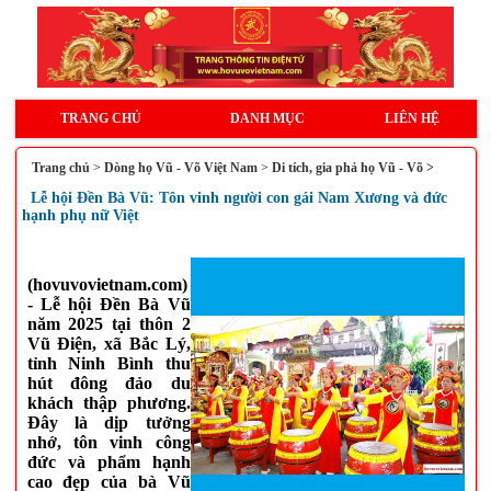
TRANG CHỦ
DANH MỤC
LIÊN HỆ
Trang chủ
>
Dòng họ Vũ - Võ Việt Nam
>
Di tích, gia phả họ Vũ - Võ >
Lễ hội Đền Bà Vũ: Tôn vinh người con gái Nam Xương và đức
hạnh phụ nữ Việt
(hovuvovietnam.com)
- Lễ hội Đền Bà Vũ
năm 2025 tại thôn 2
Vũ Điện, xã Bắc Lý,
tỉnh Ninh Bình thu
hút đông đảo du
khách thập phương.
Đây là dịp tưởng
nhớ, tôn vinh công
đức và phẩm hạnh
cao đẹp của bà Vũ