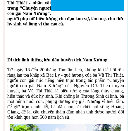
Thị Thiết - nhân vật
trong “Chuyện người
con gái Nam Xương”,
người phụ nữ biểu tượng cho đạo làm vợ, làm mẹ, cho đức
hy sinh và lòng vị tha cao cả.
Di tích linh thiêng lưu dấu huyền tích Nam Xương
Từ ngày 18 đến 20 tháng Tám âm lịch, không khí lễ hội rộn
ràng lan tỏa khắp xã Bắc Lý - quê hương của bà Vũ Thị Thiết,
người con gái nức tiếng hiền thục trong tác phẩm “Chuyện
người con gái Nam Xương” của Nguyễn Dữ. Theo truyền
thuyết, bà Vũ Thị Thiết là biểu tượng của lòng thủy chung,
hiếu thảo và đức hy sinh. Khi chồng là Trương Sinh đi lính, bà
một mình nuôi con, phụng dưỡng mẹ già. Nhưng vì hiểu lầm,
để giữ trọn danh tiết, bà đã chọn cái chết nơi sông Hoàng
Giang, để lại câu chuyện thấm đẫm nhân tình được người đời
tôn kính qua hơn 500 năm lịch sử.