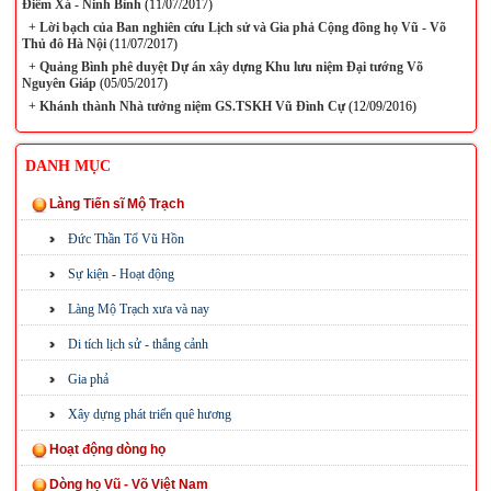
Điềm Xá - Ninh Bình
(11/07/2017)
+
Lời bạch của Ban nghiên cứu Lịch sử và Gia phả Cộng đồng họ Vũ - Võ
Thủ đô Hà Nội
(11/07/2017)
+
Quảng Bình phê duyệt Dự án xây dựng Khu lưu niệm Đại tướng Võ
Nguyên Giáp
(05/05/2017)
+
Khánh thành Nhà tưởng niệm GS.TSKH Vũ Đình Cự
(12/09/2016)
DANH MỤC
Làng Tiến sĩ Mộ Trạch
Đức Thần Tổ Vũ Hồn
Sự kiện - Hoạt động
Làng Mộ Trạch xưa và nay
Di tích lịch sử - thắng cảnh
Gia phả
Xây dựng phát triển quê hương
Hoạt động dòng họ
Dòng họ Vũ - Võ Việt Nam