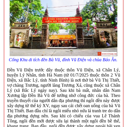
Cổng Khu di tích đền Bà Vũ, đình Vũ Điện và chùa Báo Ân.
Đền Vũ Điện trước đây thuộc thôn Vũ Điện, xã Chân Lý,
huyện Lý Nhân, tỉnh Hà Nam (từ 01/7/2025 thuộc thôn 2 Vũ
Điện, xã Bắc Lý, tỉnh Ninh Bình) là nơi thờ bà Vũ Thị Thiết,
vợ chàng Trương, người làng Trương Xá, cũng thuộc xã Chân
Lý (xã Bắc Lý ngày nay). Sau khi bà mất, nhân dân Nam
Xương lập Đền Bà Vũ để tưởng nhớ công đức của bà. Theo
truyền thuyết của người dân địa phương thì ngôi đền này được
xây dựng từ thế kỷ XV, ngay sau cái chết oan uổng của bà Vũ
Thị Thiết. Ban đầu chỉ là ngôi miếu nhỏ nứa lá tranh tre do dân
địa phương dựng nên. Sau khi có chiếu của vua Lê Thánh
Tông, ngôi đền mới được sửa lại thành một ngôi đền bề thế,
khang trang. Ban đầu, ngôi đền được xây dựng ngoài bãi ven