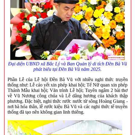
Đại diện UBND xã Bắc Lý và Ban Quản lý di tích Đền Bà Vũ
phát biểu tại
Đền Bà Vũ năm 2025.
Phần Lễ của Lễ hội Đền Bà Vũ với nhiều nghi thức truyền
thống như: Lễ cáo yết xin phép khai hội; Tế Nữ quan xin phép
Thánh Mẫu khai hội; Văn trình Lễ hội; Tuyên ngâm 2 bài thơ
về Vũ Nương công chúa và Lễ dâng hương của khách thập
phương. Đặc biệt, nghi thức rước nước từ sông Hoàng Giang -
nơi bà hóa thân, lễ rước kiệu Bà Vũ và các nghi thức tế truyền
thống đã tạo nên không gian linh thiêng.