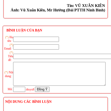
Tin: VŨ XUÂN KIÊN
Ảnh:
Vũ Xuân Kiên, Mr Hướng (Đài PTTH Ninh Bình)
BÌNH LUẬN CỦA BẠN
(*)
Họ
tên:
(*)
Email:
(*)
Tiêu
đề:
(*)
Nội
dung:
Mã:
dtxyx8
NỘI DUNG CÁC BÌNH LUẬN