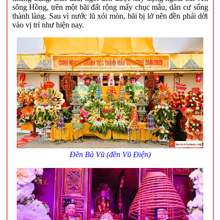
sông Hồng, trên một bãi đất rộng mấy chục mẫu, dân cư sống
thành làng. Sau vì nước lũ xói mòn, bãi bị lở nên đền phải dời
vào vị trí như hiện nay.
Đền Bà Vũ (đền Vũ Điện)