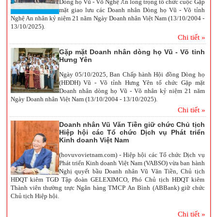
Dòng họ Vũ - Võ Nghệ An long trọng tổ chức cuộc Gặp
mặt giao lưu các Doanh nhân Dòng họ Vũ - Võ tỉnh
Nghệ An nhân kỷ niệm 21 năm Ngày Doanh nhân Việt Nam (13/10/2004 -
13/10/2025).
Chi tiết »
Gặp mặt Doanh nhân dòng họ Vũ - Võ tỉnh
Hưng Yên
Ngày 05/10/2025, Ban Chấp hành Hội đồng Dòng họ
(HĐDH) Vũ - Võ tỉnh Hưng Yên tổ chức Gặp mặt
Doanh nhân dòng họ Vũ - Võ nhân kỷ niệm 21 năm
Ngày Doanh nhân Việt Nam (13/10/2004 - 13/10/2025).
Chi tiết »
Doanh nhân Vũ Văn Tiền giữ chức Chủ tịch
Hiệp hội các Tổ chức Dịch vụ Phát triển
Kinh doanh Việt Nam
(hovuvovietnam.com) - Hiệp hội các Tổ chức Dịch vụ
Phát triển Kinh doanh Việt Nam (VABSO) vừa ban hành
Nghị quyết bầu Doanh nhân Vũ Văn Tiền, Chủ tịch
HĐQT kiêm TGĐ Tập đoàn GELEXIMCO, Phó Chủ tịch HĐQT kiêm
Thành viên thường trực Ngân hàng TMCP An Bình (ABBank) giữ chức
Chủ tịch Hiệp hội.
Chi tiết »