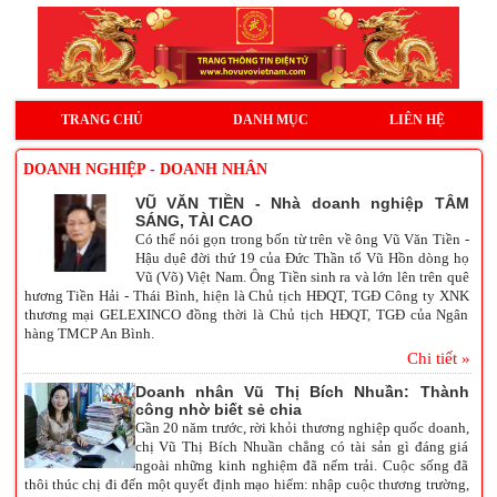
TRANG CHỦ
DANH MỤC
LIÊN HỆ
DOANH NGHIỆP - DOANH NHÂN
VŨ VĂN TIỀN - Nhà doanh nghiệp TÂM
SÁNG, TÀI CAO
Có thể nói gọn trong bốn từ trên về ông Vũ Văn Tiền -
Hậu dụê đời thứ 19 của Đức Thần tổ Vũ Hồn dòng họ
Vũ (Võ) Việt Nam. Ông Tiền sinh ra và lớn lên trên quê
hương Tiền Hải - Thái Bình, hiện là Chủ tịch HĐQT, TGĐ Công ty XNK
thương mại GELEXINCO đồng thời là Chủ tịch HĐQT, TGĐ của Ngân
hàng TMCP An Bình.
Chi tiết »
Doanh nhân Vũ Thị Bích Nhuần: Thành
công nhờ biết sẻ chia
Gần 20 năm trước, rời khỏi thương nghiệp quốc doanh,
chị Vũ Thị Bích Nhuần chẳng có tài sản gì đáng giá
ngoài những kinh nghiệm đã nếm trải. Cuộc sống đã
thôi thúc chị đi đến một quyết định mạo hiểm: nhập cuộc thương trường,