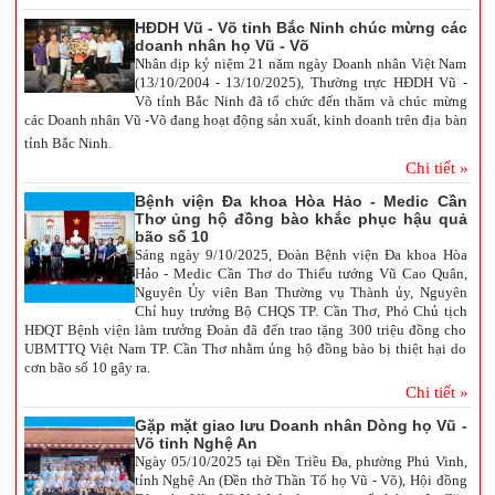
HĐDH Vũ - Võ tỉnh Bắc Ninh chúc mừng các
doanh nhân họ Vũ - Võ
Nhân dịp kỷ niệm 21 năm ngày Doanh nhân Việt Nam
(13/10/2004 - 13/10/2025), Thường trực HĐDH Vũ -
Võ tỉnh Bắc Ninh đã tổ chức đến thăm và chúc mừng
các Doanh nhân Vũ -Võ đang hoạt động sản xuất, kinh doanh trên địa bàn
tỉnh Bắc Ninh.
Chi tiết »
Bệnh viện Đa khoa Hòa Hảo - Medic Cần
Thơ ủng hộ đồng bào khắc phục hậu quả
bão số 10
Sáng ngày 9/10/2025, Đoàn Bệnh viện Đa khoa Hòa
Hảo - Medic Cần Thơ do Thiếu tướng Vũ Cao Quân,
Nguyên Ủy viên Ban Thường vụ Thành ủy, Nguyên
Chỉ huy trưởng Bộ CHQS TP. Cần Thơ, Phó Chủ tịch
HĐQT Bệnh viện làm trưởng Đoàn đã đến trao tặng 300 triệu đồng cho
UBMTTQ Việt Nam TP. Cần Thơ nhằm ủng hộ đồng bào bị thiệt hại do
cơn bão số 10 gây ra.
Chi tiết »
Gặp mặt giao lưu Doanh nhân Dòng họ Vũ -
Võ tỉnh Nghệ An
Ngày 05/10/2025 tại Đền Triều Đa, phường Phú Vinh,
tỉnh Nghệ An (Đền thờ Thần Tổ họ Vũ - Võ), Hội đồng