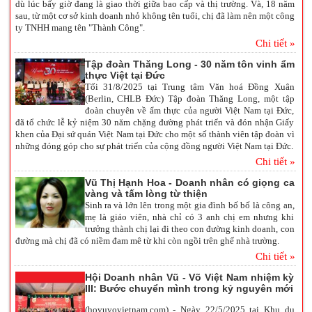
dù lúc bấy giờ đang là giao thời giữa bao cấp và thị trường. Và, 18 năm
sau, từ một cơ sở kinh doanh nhỏ không tên tuổi, chị đã làm nên một công
ty TNHH mang tên "Thành Công".
Chi tiết »
Tập đoàn Thăng Long - 30 năm tôn vinh ẩm
thực Việt tại Đức
Tối 31/8/2025 tại Trung tâm Văn hoá Đồng Xuân
(Berlin, CHLB Đức) Tập đoàn Thăng Long, một tập
đoàn chuyên về ẩm thực của người Việt Nam tại Đức,
đã tổ chức lễ kỷ niệm 30 năm chặng đường phát triển và đón nhận Giấy
khen của Đại sứ quán Việt Nam tại Đức cho một số thành viên tập đoàn vì
những đóng góp cho sự phát triển của cộng đồng người Việt Nam tại Đức.
Chi tiết »
Vũ Thị Hạnh Hoa - Doanh nhân có giọng ca
vàng và tấm lòng từ thiện
Sinh ra và lớn lên trong một gia đình bố bố là công an,
mẹ là giáo viên, nhà chỉ có 3 anh chị em nhưng khi
trưởng thành chị lại đi theo con đường kinh doanh, con
đường mà chị đã có niềm đam mê từ khi còn ngồi trên ghế nhà trường.
Chi tiết »
Hội Doanh nhân Vũ - Võ Việt Nam nhiệm kỳ
III: Bước chuyển mình trong kỷ nguyên mới
(hovuvovietnam.com) - Ngày 22/5/2025 tại Khu du