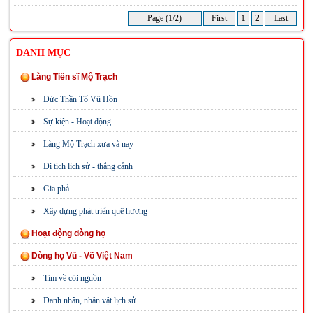
Page (1/2)
First
1
2
Last
DANH MỤC
Làng Tiến sĩ Mộ Trạch
Đức Thần Tổ Vũ Hồn
Sự kiện - Hoạt động
Làng Mộ Trạch xưa và nay
Di tích lịch sử - thắng cảnh
Gia phả
Xây dựng phát triển quê hương
Hoạt động dòng họ
Dòng họ Vũ - Võ Việt Nam
Tìm về cội nguồn
Danh nhân, nhân vật lịch sử