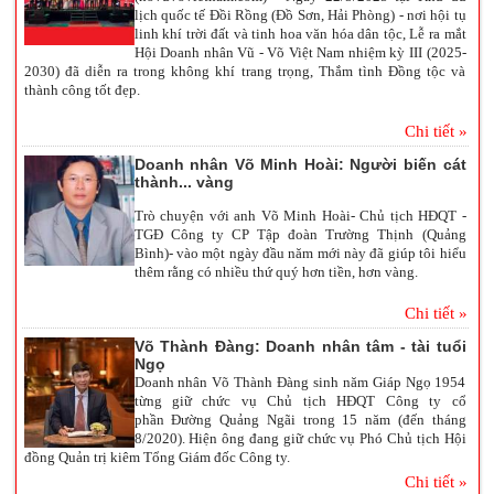
lịch quốc tế Đồi Rồng (Đồ Sơn, Hải Phòng) - nơi hội tụ
linh khí trời đất và tinh hoa văn hóa dân tộc, Lễ ra mắt
Hội Doanh nhân Vũ - Võ Việt Nam nhiệm kỳ III (2025-
2030) đã diễn ra trong không khí trang trọng, Thắm tình Đồng tộc và
thành công tốt đẹp.
Chi tiết »
Doanh nhân Võ Minh Hoài: Người biến cát
thành... vàng
Trò chuyện với anh Võ Minh Hoài- Chủ tịch HĐQT -
TGĐ Công ty CP Tập đoàn Trường Thịnh (Quảng
Bình)- vào một ngày đầu năm mới này đã giúp tôi hiểu
thêm rằng có nhiều thứ quý hơn tiền, hơn vàng.
Chi tiết »
Võ Thành Đàng: Doanh nhân tâm - tài tuổi
Ngọ
Doanh nhân Võ Thành Đàng sinh năm Giáp Ngọ 1954
từng giữ chức vụ Chủ tịch HĐQT Công ty cổ
phần Đường Quảng Ngãi trong 15 năm (đến tháng
8/2020). Hiện ông đang giữ chức vụ Phó Chủ tịch Hội
đồng Quản trị kiêm Tổng Giám đốc Công ty.
Chi tiết »