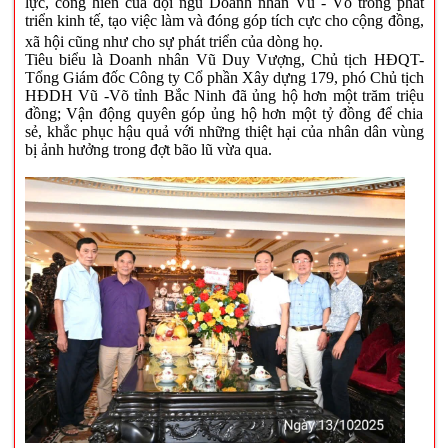
lực, cống hiến của đội ngũ Doanh nhân Vũ - Võ trong phát
triển kinh tế, tạo việc làm và đóng góp tích cực cho cộng đồng,
xã hội cũng như cho sự phát triển của dòng họ.
Tiêu biểu là Doanh nhân Vũ Duy Vượng, Chủ tịch HĐQT-
Tổng Giám đốc Công ty Cổ phần Xây dựng 179, phó Chủ tịch
HĐDH Vũ -Võ tỉnh Bắc Ninh đã ủng hộ hơn một trăm triệu
đồng; Vận động quyên góp ủng hộ hơn một tỷ đồng để chia
sẻ, khắc phục hậu quả với những thiệt hại của nhân dân vùng
bị ảnh hưởng trong đợt bão lũ vừa qua.