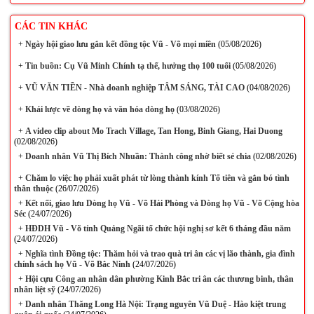
CÁC TIN KHÁC
+
Ngày hội giao lưu gắn kết đồng tộc Vũ - Võ mọi miền
(05/08/2026)
+
Tin buồn: Cụ Vũ Minh Chính tạ thế, hưởng thọ 100 tuổi
(05/08/2026)
+
VŨ VĂN TIỀN - Nhà doanh nghiệp TÂM SÁNG, TÀI CAO
(04/08/2026)
+
Khái lược về dòng họ và văn hóa dòng họ
(03/08/2026)
+
A video clip about Mo Trach Village, Tan Hong, Binh Giang, Hai Duong
(02/08/2026)
+
Doanh nhân Vũ Thị Bích Nhuần: Thành công nhờ biết sẻ chia
(02/08/2026)
+
Chăm lo việc họ phải xuất phát từ lòng thành kính Tổ tiên và gắn bó tình
thân thuộc
(26/07/2026)
+
Kết nối, giao lưu Dòng họ Vũ - Võ Hải Phòng và Dòng họ Vũ - Võ Cộng hòa
Séc
(24/07/2026)
+
HĐDH Vũ - Võ tỉnh Quảng Ngãi tổ chức hội nghị sơ kết 6 tháng đầu năm
(24/07/2026)
+
Nghĩa tình Đồng tộc: Thăm hỏi và trao quà tri ân các vị lão thành, gia đình
chính sách họ Vũ - Võ Bắc Ninh
(24/07/2026)
+
Hội cựu Công an nhân dân phường Kinh Bắc tri ân các thương binh, thân
nhân liệt sỹ
(24/07/2026)
+
Danh nhân Thăng Long Hà Nội: Trạng nguyên Vũ Duệ - Hào kiệt trung