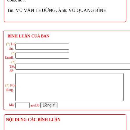
Tin: VŨ VĂN THƯỜNG, Ảnh: VŨ QUANG BÌNH
BÌNH LUẬN CỦA BẠN
(*)
Họ
tên:
(*)
Email:
(*)
Tiêu
đề:
(*)
Nội
dung:
Mã:
acef36
NỘI DUNG CÁC BÌNH LUẬN