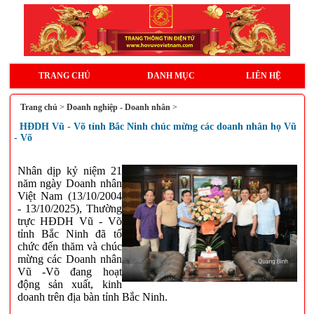
TRANG CHỦ
DANH MỤC
LIÊN HỆ
Trang chủ
>
Doanh nghiệp - Doanh nhân
>
HĐDH Vũ - Võ tỉnh Bắc Ninh chúc mừng các doanh nhân họ Vũ
- Võ
Nhân dịp kỷ niệm 21
năm ngày Doanh nhân
Việt Nam (13/10/2004
- 13/10/2025), Thường
trực HĐDH Vũ - Võ
tỉnh Bắc Ninh đã tổ
chức đến thăm và chúc
mừng các Doanh nhân
Vũ -Võ đang hoạt
động sản xuất, kinh
doanh trên địa bàn tỉnh Bắc Ninh.