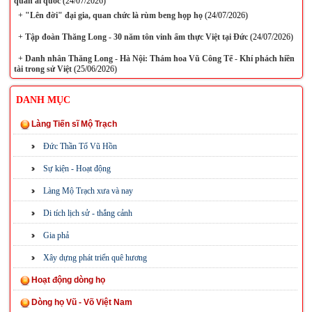
quân ái quốc
(24/07/2026)
+
"Lên đời" đại gia, quan chức là rùm beng họp họ
(24/07/2026)
+
Tập đoàn Thăng Long - 30 năm tôn vinh ẩm thực Việt tại Đức
(24/07/2026)
+
Danh nhân Thăng Long - Hà Nội: Thám hoa Vũ Công Tể - Khí phách hiền
tài trong sử Việt
(25/06/2026)
DANH MỤC
Làng Tiến sĩ Mộ Trạch
Đức Thần Tổ Vũ Hồn
Sự kiện - Hoạt động
Làng Mộ Trạch xưa và nay
Di tích lịch sử - thắng cảnh
Gia phả
Xây dựng phát triển quê hương
Hoạt động dòng họ
Dòng họ Vũ - Võ Việt Nam