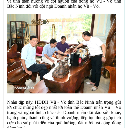
và tinh thần hướng về cội nguồn của dòng họ Vũ - Võ tỉnh
Bắc Ninh đối với đội ngũ Doanh nhân họ Vũ - Võ.
Nhân dịp này, HĐDH Vũ - Võ tỉnh Bắc Ninh trân trọng gửi
lời chúc mừng tốt đẹp nhất tới toàn thể Doanh nhân Vũ – Võ
trong và ngoài tỉnh, chúc các Doanh nhân dồi dào sức khỏe,
hạnh phúc, thành công và thịnh vượng, tiếp tục đóng góp tích
cực cho sự phát triển của quê hương, đất nước và cộng đồng
dòng họ./.