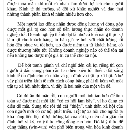
được thỏa mãn khi mỗi cá nhân làm được lợi ích cho người
khác. Kinh tế thị trường sẽ đối xứ khắc nghiệt và đào thải
những thành phần kinh tế nhận nhiều hơn cho.
Một người lao động nhận được đồng lương vì đóng góp
được một giá trị cao hơn số tiền lương thực nhận do doanh
nghiệp trả. Doanh nghiệp thành đạt là nhờ có khả năng thực sự
làm lợi cho khách hàng, từ bán giá rẻ hơn với chất lượng tốt
hơn đến phục vụ tốt hơn, tạo được niềm tin từ khách hàng, có
được thương hiệu tốt. Không doanh nghiệp nào có thể tồn tại
nếu không tạo được một giá trị cụ thể cho xã hội.
Để bớt tranh giành và chỉ nghĩ đến cái lợi riêng thì con
người ở đâu cũng phải cần hai điều kiện tối thiểu: đời sống
kinh tế ổn định cho cá nhân và gia đình và trật tự xã hội. Như
vậy phát triển kinh tế một cách công bằng phải đi kèm với một
trật tự xã hội nhất định, vì đây là hai mặt của một vấn đề.
Có đủ ăn đủ mặc rồi, con người mới tỉnh táo hơn để tính
toán sự được mất mỗi khi “có cơ hội làm bậy”, vì họ đang có
điều để mất. Sung túc rồi thì cái “thiện”, tinh thần xã hội của
con người mới có cơ hội phát triển. Trật tự xã hội cho người ta
khả năng tiên liệu được tương lai của cải tạo nên cảm giác ổn
định, bớt vị kỷ, có ý thức cộng đồng cao hơn. Đó là ý thức để
cùng thắng (win-win) vốn phổ biến trong văn hóa kinh doanh