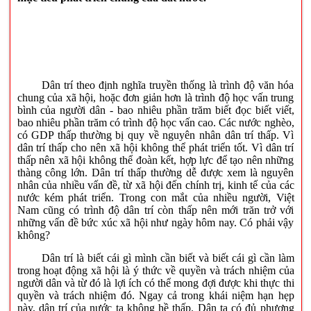
Dân trí theo định nghĩa truyền thống là trình độ văn hóa
chung của xã hội, hoặc đơn giản hơn là trình độ học vấn trung
bình của người dân - bao nhiêu phần trăm biết đọc biết viết,
bao nhiêu phần trăm có trình độ học vấn cao. Các nước nghèo,
có GDP thấp thường bị quy về nguyên nhân dân trí thấp. Vì
dân trí thấp cho nên xã hội không thể phát triển tốt. Vì dân trí
thấp nên xã hội không thể đoàn kết, hợp lực để tạo nên những
thàng công lớn. Dân trí thấp thường dễ được xem là nguyên
nhân của nhiều vấn đề, từ xã hội đến chính trị, kinh tế của các
nước kém phát triển. Trong con mắt của nhiều người, Việt
Nam cũng có trình độ dân trí còn thấp nên mới trăn trở với
những vấn đề bức xúc xã hội như ngày hôm nay. Có phải vậy
không?
Dân trí là biết cái gì mình cần biết và biết cái gì cần làm
trong hoạt động xã hội là ý thức về quyền và trách nhiệm của
người dân và từ đó là lợi ích có thể mong đợi được khi thực thi
quyền và trách nhiệm đó. Ngay cả trong khái niệm hạn hẹp
này, dân trí của nước ta không hề thấp. Dân ta có đủ phương