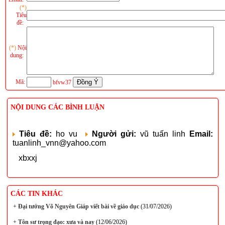
(*)
Tiêu
đề:
(*)
Nội
dung:
Mã:
bfvw37
NỘI DUNG CÁC BÌNH LUẬN
Tiêu đề:
ho vu
Người gửi:
vũ tuấn linh
Email:
tuanlinh_vnn@yahoo.com
xbxxj
CÁC TIN KHÁC
+
Đại tướng Võ Nguyên Giáp viết bài về giáo dục
(31/07/2026)
+
Tôn sư trọng đạo: xưa và nay
(12/06/2026)