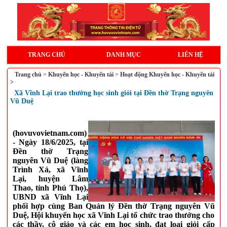
TRANG CHỦ
DANH MỤC
LIÊN HỆ
Trang chủ
>
Khuyến học - Khuyến tài
>
Hoạt động Khuyến học - Khuyến tài
>
Xã Vĩnh Lại trao thưởng học sinh giỏi tại Đền thờ Trạng nguyên
Vũ Duệ
(hovuvovietnam.com)
- Ngày 18/6/2025, tại
Đền thờ Trạng
nguyên Vũ Duệ (làng
Trình Xá, xã Vĩnh
Lại, huyện Lâm
Thao, tỉnh Phú Thọ),
UBND xã Vĩnh Lại
phối hợp cùng Ban Quản lý Đền thờ Trạng nguyên Vũ
Duệ, Hội khuyến học xã Vĩnh Lại tổ chức trao thưởng cho
các thầy, cô giáo và các em học sinh, đạt loại giỏi cấp