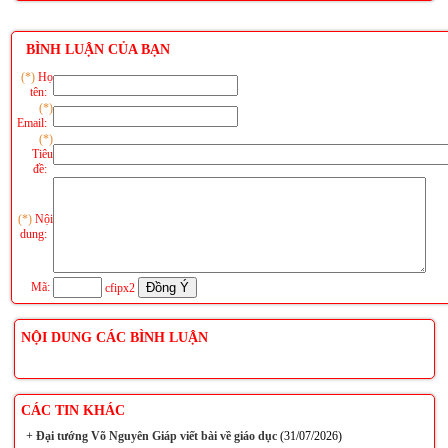
BÌNH LUẬN CỦA BẠN
(*)
Họ
tên:
(*)
Email:
(*)
Tiêu
đề:
(*)
Nội
dung:
Mã:
cfipx2
NỘI DUNG CÁC BÌNH LUẬN
CÁC TIN KHÁC
+
Đại tướng Võ Nguyên Giáp viết bài về giáo dục
(31/07/2026)