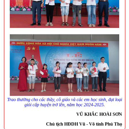
Trao thưởng cho các thầy, cô giáo và các em học sinh, đạt loại
giỏi cấp huyện trở lên, năm học 2024-2025.
VŨ KHẮC HOÀI SƠN
Chủ tịch HĐDH Vũ - Võ tỉnh Phú Thọ