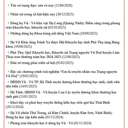
+
Tôn sư trọng đạo: xưa và nay
(12/06/2026)
+
Nhân tài trong xã hội hiện nay
(30/12/2025)
+
Dòng họ Vũ - Võ khu vực Hạ Long (Quảng Ninh): Điểm sáng trong phong
trào khuyến học, khuyến tài
(03/10/2025)
+
Những dòng họ Khoa bảng nổi tiếng Việt Nam
(18/09/2025)
+
Họ Vũ Khắc làng Trình Xá được Hội Khuyến học tỉnh Phú Thọ tặng Bằng
khen
(19/06/2025)
+
Phú Thọ: Quỹ Khuyến học, Khuyến tài Trạng nguyên Vũ Duệ huyện Lâm
Thao trao thưởng năm học 2024-2025
(12/06/2025)
+
Dân trí trong phát triển xã hội
(05/02/2025)
+
Đặc sắc chương trình trải nghiệm “Em là truyền nhân của Trạng nguyên
Vũ Duệ”
(19/01/2025)
+
HĐDH Vũ - Võ TP. Hà Tĩnh tuyên dương khen thưởng học sinh, sinh viên
tiêu biểu
(14/01/2025)
+
Hà Tĩnh: HĐDH Vũ - Võ huyện Can Lộc tuyên dương khen thưởng học
sinh giỏi
(13/01/2025)
+
Khơi dậy và phát huy truyền thống hiếu học trên quê lúa Thái Bình
(26/12/2024)
+
Họ Vũ (thôn Thủ Trung, xã Kim Chính, huyện Kim Sơn, Ninh Bình) -
Dòng họ học tập kiểu mẫu
(01/11/2024)
+
Phong trào khuyến học ở dòng họ Vũ - Võ
(01/11/2024)