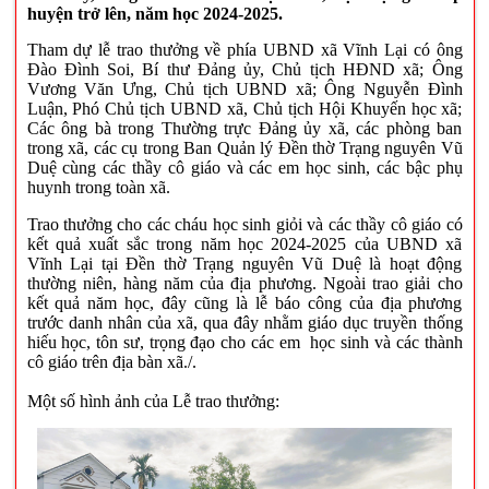
huyện trở lên, năm học 2024-2025.
Tham dự lễ trao thưởng về phía UBND xã Vĩnh Lại có ông
Đào Đình Soi, Bí thư Đảng ủy, Chủ tịch HĐND xã; Ông
Vương Văn Ưng, Chủ tịch UBND xã; Ông Nguyễn Đình
Luận, Phó Chủ tịch UBND xã, Chủ tịch Hội Khuyến học xã;
Các ông bà trong Thường trực Đảng ủy xã, các phòng ban
trong xã, các cụ trong Ban Quản lý Đền thờ Trạng nguyên Vũ
Duệ cùng các thầy cô giáo và các em học sinh, các bậc phụ
huynh trong toàn xã.
Trao thưởng cho các cháu học sinh giỏi và các thầy cô giáo có
kết quả xuất sắc trong năm học 2024-2025 của UBND xã
Vĩnh Lại tại Đền thờ Trạng nguyên Vũ Duệ là hoạt động
thường niên, hàng năm của địa phương. Ngoài trao giải cho
kết quả năm học, đây cũng là lễ báo công của địa phương
trước danh nhân của xã, qua đây nhằm giáo dục truyền thống
hiếu học, tôn sư, trọng đạo cho các em học sinh và các thành
cô giáo trên địa bàn xã./.
Một số hình ảnh của Lễ trao thưởng: