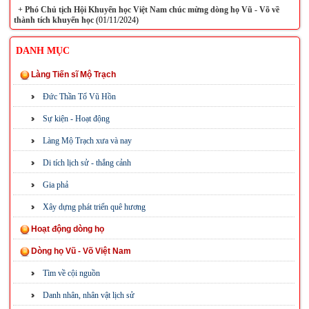
+
Phó Chủ tịch Hội Khuyến học Việt Nam chúc mừng dòng họ Vũ - Võ về
thành tích khuyến học
(01/11/2024)
DANH MỤC
Làng Tiến sĩ Mộ Trạch
Đức Thần Tổ Vũ Hồn
Sự kiện - Hoạt động
Làng Mộ Trạch xưa và nay
Di tích lịch sử - thắng cảnh
Gia phả
Xây dựng phát triển quê hương
Hoạt động dòng họ
Dòng họ Vũ - Võ Việt Nam
Tìm về cội nguồn
Danh nhân, nhân vật lịch sử