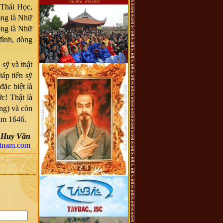
(Thái Học,
ông là Nhữ
ông là Nhữ
đình, dòng
sỹ và thật
áp tiến sỹ
đặc biệt là
c! Thật là
ng) và còn
năm 1646.
 Huy Văn
tnam.com