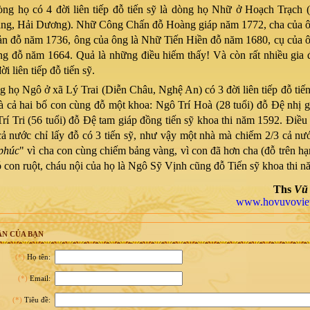
ng họ có 4 đời liên tiếp đỗ tiến sỹ là dòng họ Nhữ ở Hoạch Trạch 
ng, Hải Dương). Nhữ Công Chấn đỗ Hoàng giáp năm 1772, cha của 
n đỗ năm 1736, ông của ông là Nhữ Tiến Hiền đỗ năm 1680, cụ của 
g đỗ năm 1664. Quả là những điều hiếm thấy! Và còn rất nhiều gia 
ời liên tiếp đỗ tiến sỹ.
Ngô ở xã Lý Trai (Diễn Châu, Nghệ An) có 3 đời liên tiếp đỗ tiến 
là cả hai bố con cùng đỗ một khoa: Ngô Trí Hoà (28 tuổi) đỗ Đệ nhị gi
rí Tri (56 tuổi) đỗ Đệ tam giáp đồng tiến sỹ khoa thi năm 1592. Điều 
ả nước chỉ lấy đỗ có 3 tiến sỹ, như vậy một nhà mà chiếm 2/3 cả nướ
phúc
" vì cha con cùng chiếm bảng vàng, vì con đã hơn cha (đỗ trên hạ
đó con ruột, cháu nội của họ là Ngô Sỹ Vịnh cũng đỗ Tiến sỹ khoa thi 
Ths
Vũ
www.hovuvovie
N CỦA BẠN
(*)
Họ tên:
(*)
Email:
(*)
Tiêu đề: