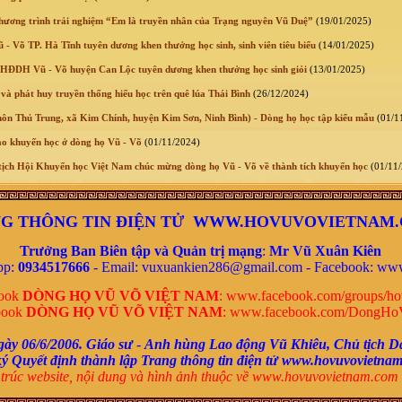
hương trình trải nghiệm “Em là truyền nhân của Trạng nguyên Vũ Duệ”
(19/01/2025)
 Võ TP. Hà Tĩnh tuyên dương khen thưởng học sinh, sinh viên tiêu biểu
(14/01/2025)
HĐDH Vũ - Võ huyện Can Lộc tuyên dương khen thưởng học sinh giỏi
(13/01/2025)
và phát huy truyền thống hiếu học trên quê lúa Thái Bình
(26/12/2024)
ôn Thủ Trung, xã Kim Chính, huyện Kim Sơn, Ninh Bình) - Dòng họ học tập kiểu mẫu
(01/1
o khuyến học ở dòng họ Vũ - Võ
(01/11/2024)
ịch Hội Khuyến học Việt Nam chúc mừng dòng họ Vũ - Võ về thành tích khuyến học
(01/11/
G THÔNG TIN ĐIỆN TỬ WWW.HOVUVOVIETNAM
Trưởng Ban Biên tập và Quản trị mạng
:
Mr
Vũ Xuân Kiên
pp:
0934517666
- Email: vuxuankien286@gmail.com -
Facebook:
www
book
DÒNG HỌ VŨ VÕ VIỆT NAM
:
www.facebook.com/groups/ho
book
DÒNG HỌ VŨ VÕ VIỆT NAM
:
www.facebook.com/DongHo
gày 06/6/2006.
Giáo sư
-
Anh hùng Lao động Vũ Khiêu,
Chủ tịch D
ký
Quyết định thành lập Trang thông tin điện tử www.hovuvovietna
trúc website, nội dung và
hình ảnh thuộc về www.hovuvovietnam.com 