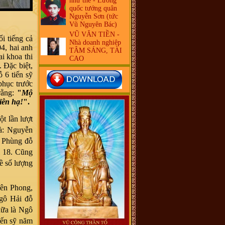
như thế - Lưỡng
quốc tướng quân
Nguyễn Sơn (tức
Vũ Nguyên Bác)
VŨ VĂN TIỀN -
 tiếng cả
Nhà doanh nghiệp
04, hai anh
TÂM SÁNG, TÀI
i khoa thi
CAO
 Đặc biệt,
 6 tiến sỹ
 phục trước
rằng:
"
Mộ
iên hạ!
".
 lần lượt
là: Nguyễn
n Phùng đỗ
i 18. Cũng
về số lượng
ên Phong,
gô Hải đỗ
nữa là Ngô
iến sỹ năm