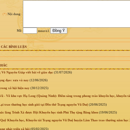
(*)
Nội dung:
Mã:
mnuvx1
 CÁC BÌNH LUẬN
KHÁC
 Võ Nguyên Giáp viết bài về giáo dục
(31/07/2026)
ọng đạo: xưa và nay
(12/06/2026)
trong xã hội hiện nay
(30/12/2025)
ũ - Võ khu vực Hạ Long (Quảng Ninh): Điểm sáng trong phong trào khuyến học, khuyến tà
ại trao thưởng học sinh giỏi tại Đền thờ Trạng nguyên Vũ Duệ
(20/06/2025)
c làng Trình Xá được Hội Khuyến học tỉnh Phú Thọ tặng Bằng khen
(19/06/2025)
Quỹ Khuyến học, Khuyến tài Trạng nguyên Vũ Duệ huyện Lâm Thao trao thưởng năm học
ong phát triển xã hội
(05/02/2025)