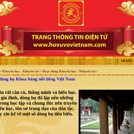
TRANG
>
Khuyến học - Khuyến tài
>
Hoạt động Khuyến học - Khuyến tài >
òng họ Khoa bảng nổi tiếng Việt Nam
ta rất cần cù, thông minh và hiếu học.
 gia đình, dòng họ đã lập nên những
trong học tập và chung đúc nên truyền
ếu học, tôn sư trọng đạo của dân tộc.
 xin kể về một số dòng họ tiêu biểu.