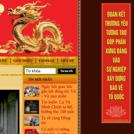
 CHỦ
GIỚI THIỆU
FANPAGE
LIÊN HỆ
TIN MỚI NHẤT
Ngày hội giao lưu
gắn kết đồng tộc Vũ
- Võ mọi miền
Tin buồn: Cụ Vũ
Minh Chính tạ thế,
hưởng thọ 100 tuổi
Ta về cùng Đồng
tộc
Có một vị tướng