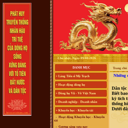
Chủ nhật, Ngày 09/08/2026
DANH MỤC
Trang chủ
Những d
+ Làng Tiến sĩ Mộ Trạch
+ Hoạt động dòng họ
Dân tộc 
Biết bao
+ Dòng họ Vũ - Võ Việt Nam
kỳ tích 
+ Doanh nghiệp - Doanh nhân
thống hi
Dưới đây
+ Khuyến học - Khuyến tài
-
Hoạt động Khuyến học - Khuyến
tài
-
Gương sáng xưa nay