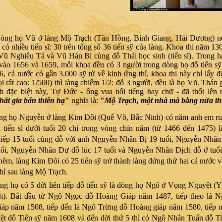
ọ Vũ ở làng Mộ Trạch (Tân Hồng, Bình Giang, Hải Dương) nổi
có nhiều tiến sĩ: 30 trên tổng số 36 tiến sỹ của làng. Khoa thi năm 13
Vũ Nghiêu Tá và Vũ Hán Bi cùng đỗ Thái học sinh (tiến sĩ). Trong ha
p vào 1656 và 1659, mỗi khoa đều có 3 người trong dòng họ đỗ tiến sỹ.
, cả nước có gần 3.000 sỹ tử về kinh ứng thí, khoa thi này chỉ lấy đỗ
họi rất cao: 1/500) thì làng chiếm 1/2: đỗ 3 người, đều là họ Vũ. Thán
ch đặc biệt này, Tự Đức - ông vua nổi tiếng hay chữ - đã thốt lên 
hất gia bán thiên hạ
"
nghĩa là:
"
Mộ Trạch, một nhà mà bằng nửa th
 Nguyễn ở làng Kim Đôi (Quế Võ, Bắc Ninh) có năm anh em ruột
h tiến sĩ dưới tuổi 20 chỉ trong vòng chín năm (từ 1466 đến 1475) 
iếp 15 tuổi cùng đỗ với anh Nguyễn Nhân Bị 19 tuổi, Nguyễn Nhâ
uổi, Nguyễn Nhân Dư đỗ lúc 17 tuổi và Nguyễn Nhân Dịch đỗ ở tuổ
thêm, làng Kim Đôi có 25 tiến sỹ trở thành làng đứng thứ hai cả nước 
chỉ sau làng Mộ Trạch.
 có 5 đời liên tiếp đỗ tiến sỹ là dòng họ Ngô ở Vọng Nguyệt (Y
h). Bắt đầu từ Ngô Ngọc đỗ Hoàng Giáp năm 1487, tiếp theo là N
áp năm 1508, tiếp đến là Ngô Trừng đỗ Hoàng giáp năm 1580, tiếp 
ệt đỗ Tiến sỹ năm 1608 và đến đời thứ 5 thì có Ngô Nhân Tuấn đỗ T