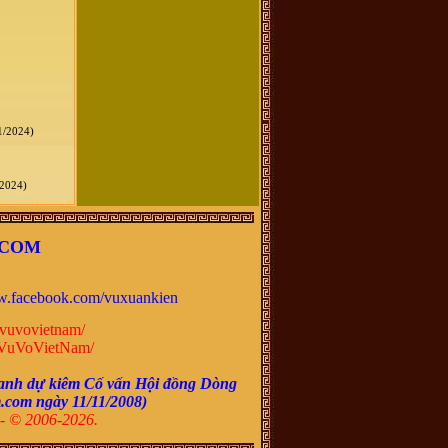
1/2024)
2024)
.COM
.facebook.com/vuxuankien
vuvovietnam/
VuVoVietNam/
anh dự kiêm Cố vấn Hội đồng Dòng
m.com ngày
11/11/2008
)
- © 2006-2026.