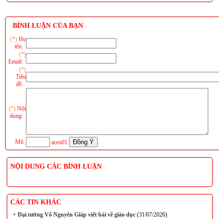
BÌNH LUẬN CỦA BẠN
(*)
Họ
tên:
(*)
Email:
(*)
Tiêu
đề:
(*)
Nội
dung:
Mã:
aceu01
NỘI DUNG CÁC BÌNH LUẬN
CÁC TIN KHÁC
+
Đại tướng Võ Nguyên Giáp viết bài về giáo dục
(31/07/2026)