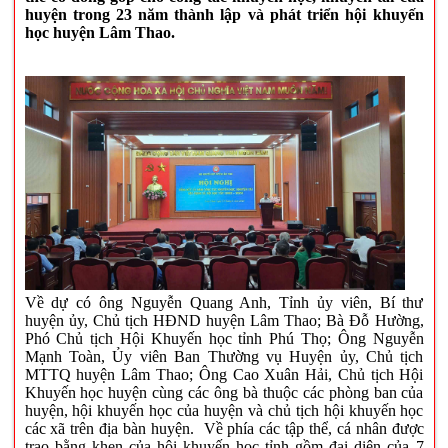
huyện trong 23 năm thành lập và phát triển hội khuyến
học huyện Lâm Thao.
Về dự có ông Nguyễn Quang Anh, Tỉnh ủy viên, Bí thư
huyện ủy, Chủ tịch HĐND huyện Lâm Thao; Bà Đỗ Hường,
Phó Chủ tịch Hội Khuyến học tỉnh Phú Thọ; Ông Nguyễn
Mạnh Toàn, Ủy viên Ban Thường vụ Huyện ủy, Chủ tịch
MTTQ huyện Lâm Thao; Ông Cao Xuân Hải, Chủ tịch Hội
Khuyến học huyện cùng các ông bà thuộc các phòng ban của
huyện, hội khuyến học của huyện và chủ tịch hội khuyến học
các xã trên địa bàn huyện. Về phía các tập thể, cá nhân được
trao bằng khen của hội khuyến học tỉnh gồm đại diện của 7