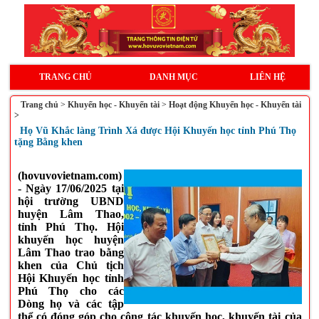
TRANG CHỦ
DANH MỤC
LIÊN HỆ
Trang chủ
>
Khuyến học - Khuyến tài
>
Hoạt động Khuyến học - Khuyến tài
>
Họ Vũ Khắc làng Trình Xá được Hội Khuyến học tỉnh Phú Thọ
tặng Bằng khen
(hovuvovietnam.com)
- Ngày 17/06/2025 tại
hội trường UBND
huyện Lâm Thao,
tỉnh Phú Thọ. Hội
khuyến học huyện
Lâm Thao trao bằng
khen của Chủ tịch
Hội Khuyến học tỉnh
Phú Thọ cho các
Dòng họ và các tập
thể có đóng góp cho công tác khuyến học, khuyến tài của