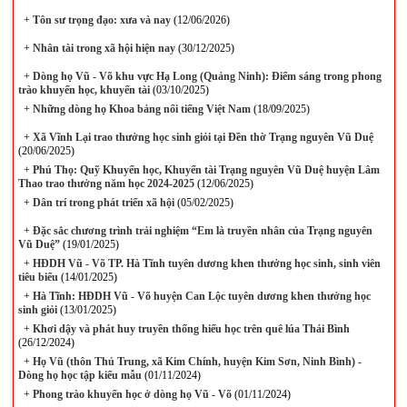
+
Tôn sư trọng đạo: xưa và nay
(12/06/2026)
+
Nhân tài trong xã hội hiện nay
(30/12/2025)
+
Dòng họ Vũ - Võ khu vực Hạ Long (Quảng Ninh): Điểm sáng trong phong
trào khuyến học, khuyến tài
(03/10/2025)
+
Những dòng họ Khoa bảng nổi tiếng Việt Nam
(18/09/2025)
+
Xã Vĩnh Lại trao thưởng học sinh giỏi tại Đền thờ Trạng nguyên Vũ Duệ
(20/06/2025)
+
Phú Thọ: Quỹ Khuyến học, Khuyến tài Trạng nguyên Vũ Duệ huyện Lâm
Thao trao thưởng năm học 2024-2025
(12/06/2025)
+
Dân trí trong phát triển xã hội
(05/02/2025)
+
Đặc sắc chương trình trải nghiệm “Em là truyền nhân của Trạng nguyên
Vũ Duệ”
(19/01/2025)
+
HĐDH Vũ - Võ TP. Hà Tĩnh tuyên dương khen thưởng học sinh, sinh viên
tiêu biểu
(14/01/2025)
+
Hà Tĩnh: HĐDH Vũ - Võ huyện Can Lộc tuyên dương khen thưởng học
sinh giỏi
(13/01/2025)
+
Khơi dậy và phát huy truyền thống hiếu học trên quê lúa Thái Bình
(26/12/2024)
+
Họ Vũ (thôn Thủ Trung, xã Kim Chính, huyện Kim Sơn, Ninh Bình) -
Dòng họ học tập kiểu mẫu
(01/11/2024)
+
Phong trào khuyến học ở dòng họ Vũ - Võ
(01/11/2024)