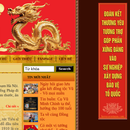
 CHỦ
GIỚI THIỆU
FANPAGE
LIÊN HỆ
TIN MỚI NHẤT
Ngày hội giao lưu
phạm Hà Nội.
gắn kết đồng tộc Vũ
iếng Pháp đi
- Võ mọi miền
ầm thước, ăn
Tin buồn: Cụ Vũ
Minh Chính tạ thế,
Chi tiết »
hưởng thọ 100 tuổi
Ta về cùng Đồng
 tức Tiến sĩ
tộc
 đỗ đầu tiên
Có một vị tướng
 1910 là cụ