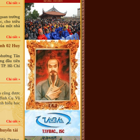
Chi tiết »
quan trường
, cho triều
của một nhà
Chi tiết »
ành 02 Huy
 phường Tân
ng đầu tiên
 TP. Hồ Chí
Chi tiết »
h cũng được
 đình Cụ Vũ
nh hiếu học
Chi tiết »
huyến tài
 Hải Dương.