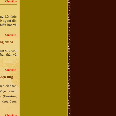
Chi tiết »
ng kết thúc
0 người đỗ,
 hiếu học và
Chi tiết »
g chỉ vì
nam cho con
 bản thân và
Chi tiết »
Viện ung
iệp cử nhân
 Viện nghiên
er (Houston,
a khóa được
Chi tiết »