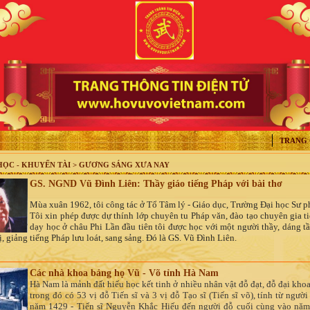
TRANG
ỌC - KHUYẾN TÀI > GƯƠNG SÁNG XƯA NAY
GS. NGND Vũ Đình Liên: Thầy giáo tiếng Pháp với bài thơ
Mùa xuân 1962, tôi công tác ở Tổ Tâm lý - Giáo dục, Trường Đại học Sư 
Tôi xin phép được dự thính lớp chuyên tu Pháp văn, đào tạo chuyên gia t
dạy học ở châu Phi Lần đầu tiên tôi được học với một người thầy, dáng t
, giảng tiếng Pháp lưu loát, sang sảng. Đó là GS. Vũ Đình Liên.
Các nhà khoa bảng họ Vũ - Võ tỉnh Hà Nam
Hà Nam là mảnh đất hiếu học kết tinh ở nhiều nhân vật đỗ đạt, đỗ đại khoa,
trong đó có 53 vị đỗ Tiến sĩ và 3 vị đỗ Tạo sĩ (Tiến sĩ võ), tính từ người
năm 1429 - Tiến sĩ Nguyễn Khắc Hiếu đến người đỗ cuối cùng vào năm