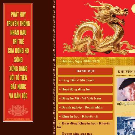
Thứ bẩy, Ngày 08/08/2026
DANH MỤC
KHUYẾN H
+ Làng Tiến sĩ Mộ Trạch
+ Hoạt động dòng họ
+ Dòng họ Vũ - Võ Việt Nam
mặc giản dị
+ Doanh nghiệp - Doanh nhân
+ Khuyến học - Khuyến tài
-
Hoạt động Khuyến học - Khuyến
tài
-
Gương sáng xưa nay