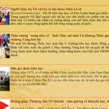
Người thầy họ Vũ với ba vị đại khoa triều Lê sơ
(hovuvovietnam.com) -
Với 28 năm dạy học và hơn 5 năm tham gia chốn 
Trạng
n
guyên Vũ Duệ
ngoài việc
để lại cho đời nhiều tác phẩm văn học
đình nhà Lê nhiều bậc nhân tài lương đống còn thể hiện được khí tiết 
nho, một vị quan sống nghĩa khí hết lòng trung quân, ái quốc.
Thần tượng "nàng tiên cá" Ánh Viên, nữ sinh Vũ Hương Thảo gi
chương Vàng bơi lội
Nữ sinh Vũ Hương Thảo, học sinh lớp 5, Trường tiểu học Đuốc Sống,
Định với việc xuất sắc giành 2 Huy chương Vàng bơi lội tại giải đã đứ
trong danh sách được khen thưởng, nhận bằng khen của Chủ tịch UBND
Minh.
Một gia đình hiếu học
Những năm 1970, ai về thăm xã Hải Châu, huyện Hải Hậu, tỉnh Nam Địn
bà con quê hương tôn vinh một gia đinh hiếu học tiêu biểu. Đó là gia
Đình Sơ ở xóm 2 thôn Phú Lễ và cho đến hôm nay đó là một đại gia đì
hiếm có của huyện Hải Hậu.
Hoàng giáp, Thượng thư Vũ Quỳnh - tấm gương về khuyến học, k
Vũ Quỳnh (1450 - 1497), người làng Mộ Trạch, Tân Hồng, Bình Giang,