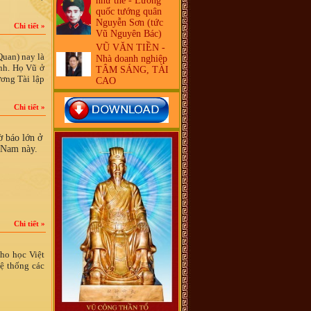
như thế - Lưỡng
quốc tướng quân
Nguyễn Sơn (tức
Chi tiết »
Vũ Nguyên Bác)
VŨ VĂN TIỀN -
Quan) nay là
Nhà doanh nghiệp
nh. Họ Vũ ở
TÂM SÁNG, TÀI
ơng Tài lập
CAO
Chi tiết »
ờ báo lớn ở
t Nam này.
Chi tiết »
Nho học Việt
ệ thống các