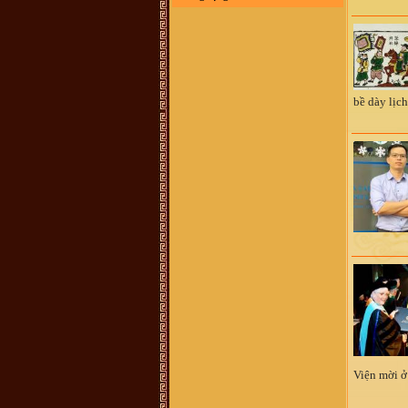
đổi, không xác định được thôn nào
xã nào ngày nay. Kinh mong giúp
đỡ . Xin trân trọng cảm ơn
VŨ HỒ VŨ :
Xin chào, Gia đình
chúng tôi đã vào Nam từ đời Ông
Bà. Hiện không cò thông tin với
giồng tộc. Gia đình chúng tôi thuộc
dòng "VŨ ĐÌNH". Rất mong có thể
tìm được thông tin và Phả Hệ để có
bề dày lịc
thể Bái Tổ. Nếu có được thông tin
vui lòng liên hệ với chúng tôi qua
email : vuhovu2016@gmail.com
Xin chân thành cảm ơn
võ hoàng Phong (Vũ Phong :
chi
họ mình ở xóm đông Thành, xã
Vĩnh Thành, yên thành, Nghệ an
mình sống và làm việc tại TP.HCM,
ngay trong chi họ mình và cả gia
đình mình người thì mang họ Vũ,
người mang họ Võ, dù biết đây chỉ
là một, tuy nhiên khi dòng họ này di
cứ đến đất Nghệ An thì cần thống
nhất mang tên họ Võ, ko nên lẫn lộn
vì quá phiền phức với các thủ tục
hành chính rồi, va sứ mệnh lịch sử
đã trao cho vậy rồi thì cứ mang tên
họ cho đúng với lịch sử, với vùng
miền. dòng họ mình là dòng họ lớn,
có tâm và có tầm, cần phát huy và
kết nối số đt mình 0941886979
Vũ Ngọc Ninh :
sáng nay có ng
xưng ban liên lạc dòng họ Vũ mời
mua sách của dòng họ . số đt
Viện mời ở
0862049828 ; họ bảo sách phát
hành ở 193 Phan Huy Chú Q Hai Bà
Trưng ( đc này ảo ) . giá cũng 400k