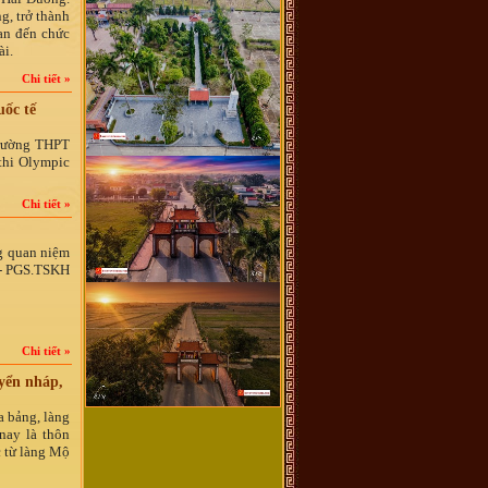
g, trở thành
an đến chức
ài.
Chi tiết »
ốc tế
Trường THPT
thi Olympic
Chi tiết »
ng quan niệm
" - PGS.TSKH
Chi tiết »
yển nháp,
a bảng, làng
nay là thôn
 từ làng Mộ