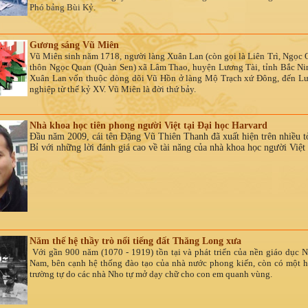
Phó bảng Bùi Kỷ.
Gương sáng Vũ Miên
Vũ Miên sinh năm 1718, người làng Xuân Lan (còn gọi là Liên Trì, Ngọc 
thôn Ngọc Quan (Quàn Sen) xã Lâm Thao, huyện Lương Tài, tỉnh Bắc Ni
Xuân Lan vốn thuộc dòng dõi Vũ Hồn ở làng Mộ Trạch xứ Đông, đến Lư
nghiệp từ thế kỷ XV. Vũ Miên là đời thứ bảy.
Nhà khoa học tiên phong người Việt tại Đại học Harvard
Đầu năm 2009, cái tên Đặng Vũ Thiên Thanh đã xuất hiện trên nhiều t
Bỉ với những lời đánh giá cao về tài năng của nhà khoa học người Việ
Năm thế hệ thầy trò nổi tiếng đất Thăng Long xưa
Với gần 900 năm (1070 - 1919) tồn tại và phát triển của nền giáo dục 
Nam, bên cạnh hệ thống đào tạo của nhà nước phong kiến, còn có một h
trường tự do các nhà Nho tự mở dạy chữ cho con em quanh vùng.