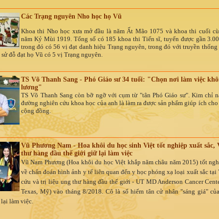
Các Trạng nguyên Nho học họ Vũ
Khoa thi Nho học xưa mở đầu là năm Ất Mão 1075 và khoa thi cuối cù
năm Kỷ Mùi 1919. Tổng số có 185 khoa thi Tiến sĩ, tuyển được gần 3.00
trong đó có 56 vị đạt danh hiệu Trạng nguyên, t
rong đó với truyền thống
h sử đỗ đạt họ Vũ có 5 vị Trạng nguyên.
TS Võ Thanh Sang - Phó Giáo sư 34 tuổi: "Chọn nơi làm việc khôn
lương"
TS Võ Thanh Sang còn bỡ ngỡ với cụm từ "tân Phó Giáo sư". Kim chỉ 
đường nghiên cứu khoa học của anh là làm ra được sản phẩm giúp ích cho
cộng đồng.
Vũ Phương Nam - Hoa khôi du học sinh Việt tốt nghiệp xuất sắc, 
thư hàng đầu thế giới giữ lại làm việc
Vũ Nam Phương (Hoa khôi du học Việt khắp năm châu năm 2015) tốt ngh
về chẩn đoán hình ảnh y tế liên quan đến y học phóng xạ loại xuất sắc tại
cứu và trị liệu ung thư hàng đầu thế giới - UT MD Anderson Cancer Cent
Texas, Mỹ) vào tháng 8/2018. Cô là số hiếm tân cử nhân "sáng giá" củ
 lại làm việc.