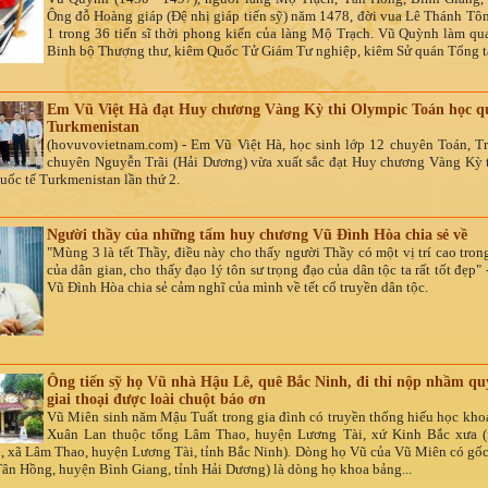
Ông đỗ Hoàng giáp (Đệ nhị giáp tiến sỹ) năm 1478, đời vua Lê Thánh Tôn
1 trong 36 tiến sĩ thời phong kiến của làng Mộ Trạch. Vũ Quỳnh làm qu
Binh bộ Thượng thư, kiêm Quốc Tử Giám Tư nghiệp, kiêm Sử quán Tổng t
Em Vũ Việt Hà đạt Huy chương Vàng Kỳ thi Olympic Toán học qu
Turkmenistan
(hovuvovietnam.com) - Em Vũ Việt Hà, học sinh lớp 12 chuyên Toán, 
chuyên Nguyễn Trãi (Hải Dương) vừa xuất sắc đạt Huy chương Vàng Kỳ 
uốc tế
Turkmenistan lần thứ 2.
Người thầy của những tấm huy chương Vũ Đình Hòa chia sẻ về
"Mùng 3 là tết Thầy, điều này cho thấy người Thầy có một vị trí cao tro
của dân gian, cho thấy đạo lý tôn sư trọng đạo của dân tộc ta rất tốt đẹp
Vũ Đình Hòa chia sẻ cảm nghĩ của mình về tết cổ truyền dân tộc.
Ông tiến sỹ họ Vũ nhà Hậu Lê, quê Bắc Ninh, đi thi nộp nhầm qu
giai thoại được loài chuột báo ơn
Vũ Miên sinh năm Mậu Tuất trong gia đình có truyền thống hiếu học kho
Xuân Lan thuộc tổng Lâm Thao, huyện Lương Tài, xứ Kinh Bắc xưa (
 xã Lâm Thao, huyện Lương Tài, tỉnh Bắc Ninh). Dòng họ Vũ của Vũ Miên có gốc
Tân Hồng, huyện Bình Giang, tỉnh Hải Dương) là dòng họ khoa bảng...