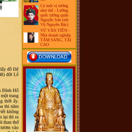
Có một vị tướng
như thế - Lưỡng
quốc tướng quân
Nguyễn Sơn (tức
Vũ Nguyên Bác)
VŨ VĂN TIỀN -
Nhà doanh nghiệp
TÂM SÁNG, TÀI
CAO
 lấy đỗ Đệ
48) đời Lê
ạm Đình Hổ
 một trang
g thời ấy.
a thi năm
viết không
lại thì ra
i than thở
h tươm vào