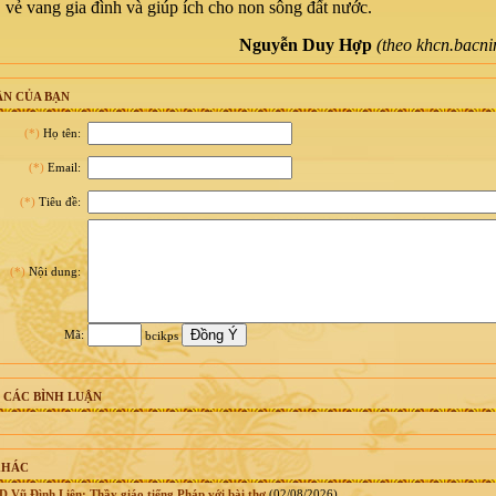
, vẻ vang gia đình và giúp ích cho non sông đất nước.
Nguyễn Duy Hợp
(theo khcn.bacni
N CỦA BẠN
(*)
Họ tên:
(*)
Email:
(*)
Tiêu đề:
(*)
Nội dung:
Mã:
bcikps
 CÁC BÌNH LUẬN
KHÁC
Vũ Đình Liên: Thầy giáo tiếng Pháp với bài thơ
(02/08/2026)