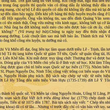
 đóng dấu. Trời gần sáng thì viết xong. Rồi chợp mắt, ngủ mãi đến trư
m trong ống quyển thì quyển văn có đóng dấu ấy không thấy đâu n
ng mang, chỉ sợ bộ Lễ đòi quyển có dấu thì không lấy đâu mà trả lại 
 sợ đến dăm bảy ngày. Đến khi yết bảng thì thấy huyên truyền rằng ở L
 đỗ Hội nguyên. Ông vẫn không tin, sau đến đình Quảng Văn xem 
n có tên mình thật, Ông vừa mừng vừa kinh ngạc, không biết tại cớ l
o: Nhà ông ba đời không nuôi mèo cho nên được báo cái ơn ấy, chẳ
ật không? ”
(Vũ trung tuỳ bút).
Chúng ta ngày nay đều thừa nhận đ
oang đường. Loài chuột làm sao mà biết báo ân. Thành tích mà Vũ
do ông khổ công rèn luyện, tu dưỡng mà có.
hi Vũ Miên đỗ đạt, ông liên tục làm quan dưới triều Lê - Trịnh, lần lư
i bộ Tả thị lang kiêm Quốc tử giám Tế tửu, Quốc sử quán tổng tài,
ớc Liên Khê hầu. Khi mất được truy tặng chức Thượng thư và được ba
n. Đóng góp của Vũ Miên chủ yếu là ở lĩnh vực sử học. Khi làm Tổn
 ông được giao chủ trì biên soạn
Quốc sử tục biên
(1775). Nhóm biên
Sĩ, Phạm Nguyễn Du, Ninh Tốn; công việc trông coi biên soạn do V
, Nguyễn Hoản phụ trách. Bộ sách này chép sự việc từ niên hiệu
đời Lê Hy Tông đến niên hiệu Vĩnh Hựu (1735-1739) đời Lê Ý Tô
 thành bộ quốc sử, Vũ Miên lại cùng Nguyễn Hoản, Uông Sĩ Lãng, P
iên soạn sách
Đại Việt lịch triều đăng khoa lục
(1779) chép danh sá
uyên, Tiến sĩ từ 1075 đến 1787. Bài tựa sách này viết: “ Chép tên n
đăng khoa) đã có từ lâu…Nhưng vì trước đây chỉ có văn bản viết tay, sa