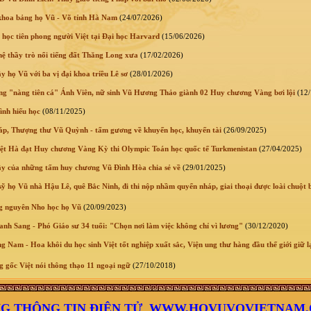
hoa bảng họ Vũ - Võ tỉnh Hà Nam
(24/07/2026)
học tiên phong người Việt tại Đại học Harvard
(15/06/2026)
ệ thầy trò nổi tiếng đất Thăng Long xưa
(17/02/2026)
 họ Vũ với ba vị đại khoa triều Lê sơ
(28/01/2026)
g "nàng tiên cá" Ánh Viên, nữ sinh Vũ Hương Thảo giành 02 Huy chương Vàng bơi lội
(12/
ình hiếu học
(08/11/2025)
p, Thượng thư Vũ Quỳnh - tấm gương về khuyến học, khuyến tài
(26/09/2025)
t Hà đạt Huy chương Vàng Kỳ thi Olympic Toán học quốc tế Turkmenistan
(27/04/2025)
y của những tấm huy chương Vũ Đình Hòa chia sẻ về
(29/01/2025)
sỹ họ Vũ nhà Hậu Lê, quê Bắc Ninh, đi thi nộp nhầm quyển nháp, giai thoại được loài chuột 
g nguyên Nho học họ Vũ
(20/09/2023)
nh Sang - Phó Giáo sư 34 tuổi: "Chọn nơi làm việc không chỉ vì lương"
(30/12/2020)
 Nam - Hoa khôi du học sinh Việt tốt nghiệp xuất sắc, Viện ung thư hàng đầu thế giới giữ lạ
 gốc Việt nói thông thạo 11 ngoại ngữ
(27/10/2018)
G THÔNG TIN ĐIỆN TỬ WWW.HOVUVOVIETNAM