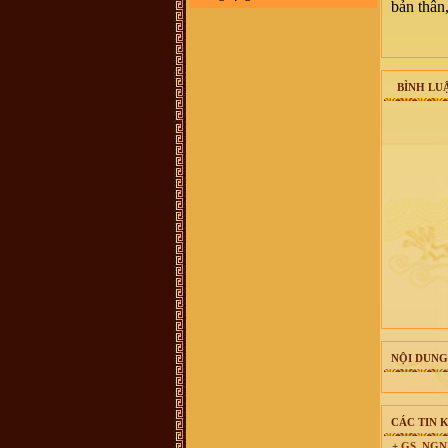
bản thân
đổi, không xác định được thôn nào
xã nào ngày nay. Kinh mong giúp
đỡ . Xin trân trọng cảm ơn
VŨ HỒ VŨ :
Xin chào, Gia đình
chúng tôi đã vào Nam từ đời Ông
Bà. Hiện không cò thông tin với
giồng tộc. Gia đình chúng tôi thuộc
BÌNH LUẬ
dòng "VŨ ĐÌNH". Rất mong có thể
tìm được thông tin và Phả Hệ để có
thể Bái Tổ. Nếu có được thông tin
vui lòng liên hệ với chúng tôi qua
email : vuhovu2016@gmail.com
Xin chân thành cảm ơn
võ hoàng Phong (Vũ Phong :
chi
họ mình ở xóm đông Thành, xã
Vĩnh Thành, yên thành, Nghệ an
mình sống và làm việc tại TP.HCM,
ngay trong chi họ mình và cả gia
đình mình người thì mang họ Vũ,
người mang họ Võ, dù biết đây chỉ
là một, tuy nhiên khi dòng họ này di
cứ đến đất Nghệ An thì cần thống
nhất mang tên họ Võ, ko nên lẫn lộn
vì quá phiền phức với các thủ tục
hành chính rồi, va sứ mệnh lịch sử
đã trao cho vậy rồi thì cứ mang tên
họ cho đúng với lịch sử, với vùng
miền. dòng họ mình là dòng họ lớn,
có tâm và có tầm, cần phát huy và
NỘI DUNG
kết nối số đt mình 0941886979
Vũ Ngọc Ninh :
sáng nay có ng
xưng ban liên lạc dòng họ Vũ mời
mua sách của dòng họ . số đt
0862049828 ; họ bảo sách phát
CÁC TIN 
hành ở 193 Phan Huy Chú Q Hai Bà
Trưng ( đc này ảo ) . giá cũng 400k
+
GS. NGND 