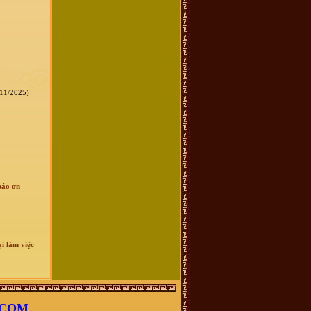
11/2025)
báo ơn
i làm việc
.COM