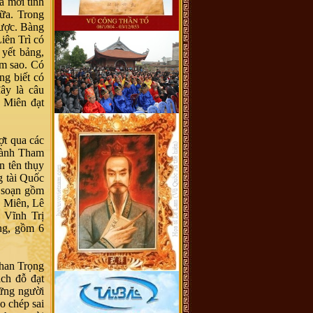
a mới tỉnh
ữa. Trong
được. Bàng
iên Trì có
yết bảng,
àm sao. Có
ng biết có
ây là câu
 Miên đạt
ợt qua các
 Hành Tham
n tên thụy
g tài Quốc
 soạn gồm
ũ Miên, Lê
 Vĩnh Trị
ng, gồm 6
han Trọng
ch đỗ đạt
hững người
o chép sai