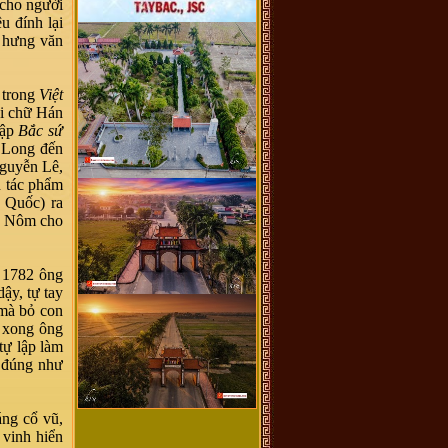
 cho người
u đính lại
n hưng văn
 trong
Việt
ỏi chữ Hán
tập
Bắc sứ
g Long đến
Nguyễn Lê,
 tác phẩm
 Quốc) ra
hữ Nôm cho
m 1782 ông
ậy, tự tay
 mà bỏ con
t xong ông
tự lập làm
, đúng như
áng cổ vũ,
 vinh hiển