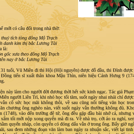
ới có câu đối trong nhà thờ:
u thuỷ tích tòng đông Mộ Trạch
h danh kim thị bắc Lương Tài
 là:
n gốc xưa theo đông Mộ Trạch
 tên nay ở bắc Lương Tài
31 tuổi, Vũ Miên đi thi Hội (Hội nguyên) được đỗ đầu, thi Đình được
 Đồng tiến sĩ xuất thân khoa Mậu Thìn, niên hiệu Cảnh Hưng 9 (17
ng.
iện này làm cho người đời đương thời hết sức kinh ngạc. Tác giả Ph
Miên người Liên Trì, khi nhỏ học tối tăm, suốt ngày nhai nhải chỉ được
vẫn cố sức học mãi không thôi, về sau cũng nổi tiếng văn học tron
n chương ông nghèo nàn, viết suốt ngày vẫn thường không đủ. Kho
 (1748), vào đến trường đệ tứ, ông đều gặp đầu bài nhớ cả, nhưng 
i xẩm tối mới nộp xong quyển mà đi ra. Về nhà trọ, cởi áo ra nghỉ, xem 
hầm quyển nháp, còn quyển có đóng dấu vẫn ở trong ống. Bấy giờ ngồ
ãi, sau đem những đoạn văn làm ban ngày ra nhuận sắc, viết lại tin