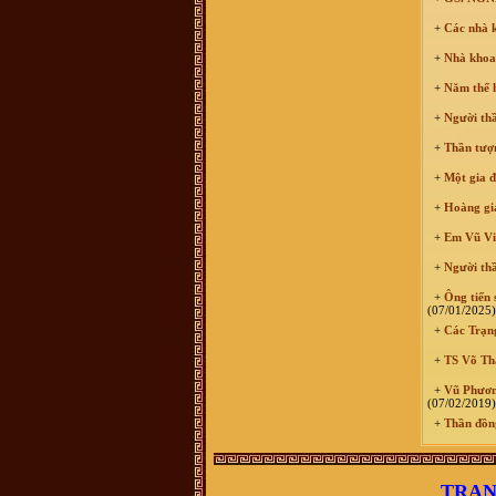
. ban liên xạc xác nhận lại giúp xem
đúng ko nha .
+
Các nhà k
Vũ Minh Tuân :
Sáng nay có người
tên xưng tên Vũ Thế Hải SĐT: 0854
+
Nhà khoa 
458 587, giới thiệu là người trong
BLL dòng họ ở 38 Hàng Chuối - Hà
+
Năm thế h
nội và bán sách lịch sử dòng họ
400.000 đồng/bộ. Xin BLL xác
+
Người thầy
nhận giúp. Xin cảm ơn
Vũ Văn Sơn :
Tôi xin góp ý với Ban
+
Thần tượn
quản trị nên thêm một mục thông tin
ban điều hành dòng họ để cho cộng
+
Một gia đ
đồng dòng họ còn biết cá nhân nào
đang giữ cương vị gì trong ban tổ
chức điều hành của dòng họ cho tiện
+
Hoàng giá
liên hệ. Vào trang thông tin mà mù
mờ tìm kiếm thông tin thấy khó quá
+
Em Vũ Việ
trandat :
em có việc cần liên hệ với
trưởng thôn Mộ Trạch, admin hay ai
+
Người thầ
có sđt thì làm ơn cho em xin với ạ.
Em cám ơn!
+
Ông tiến 
(07/01/2025)
vuhao21 :
anh em nao hoc cntt thi
vao w3schools hoc nhe!chao than ai
+
Các Trạn
Vũ Thu Trang :
ai cho mik bt thêm
về những nét văn hóa liên quan tới
+
TS Võ Tha
đền thờ vũ cố đc ko
+
Vũ Phương
Vũ Văn Tuấn :
Cháu thấy mọi thông
(07/02/2019)
tin đầy đủ, nhưng những cuốn sách
nói về dòng họ VŨ VÕ nên chuyển
+
Thần đồng
sang bản điện tử PDF để cho mọi
người có thể tải xuống đọc. Nhiều
người biết đó là điều tốt, đây là dự
án làm sách điện tử rất cần thiết vì
nó có sức lan toả nhanh nhất. Cháu
TRAN