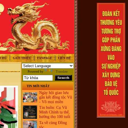
 CHỦ
GIỚI THIỆU
FANPAGE
LIÊN HỆ
Powered by
Translate
TIN MỚI NHẤT
Ngày hội giao lưu
gắn kết đồng tộc Vũ
- Võ mọi miền
Tin buồn: Cụ Vũ
Minh Chính tạ thế,
hưởng thọ 100 tuổi
Ta về cùng Đồng
tộc