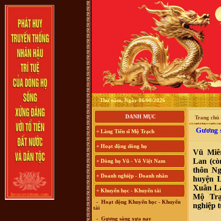
Thứ năm, Ngày 06/08/2026
DANH MỤC
Trang chủ
Gương s
+ Làng Tiến sĩ Mộ Trạch
+ Hoạt động dòng họ
Vũ Miê
Lan (cò
+ Dòng họ Vũ - Võ Việt Nam
thôn N
+ Doanh nghiệp - Doanh nhân
huyện L
Xuân La
+ Khuyến học - Khuyến tài
Mộ Trạ
-
Hoạt động Khuyến học - Khuyến
nghiệp t
tài
-
Gương sáng xưa nay