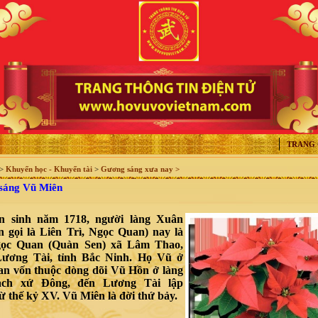
TRANG
>
Khuyến học - Khuyến tài
>
Gương sáng xưa nay >
áng Vũ Miên
n sinh năm 1718, người làng Xuân
n gọi là Liên Trì, Ngọc Quan) nay là
gọc Quan (Quàn Sen) xã Lâm Thao,
ương Tài, tỉnh Bắc Ninh. Họ Vũ ở
n vốn thuộc dòng dõi Vũ Hồn ở làng
ch xứ Đông, đến Lương Tài lập
ừ thế kỷ XV. Vũ Miên là đời thứ bảy.