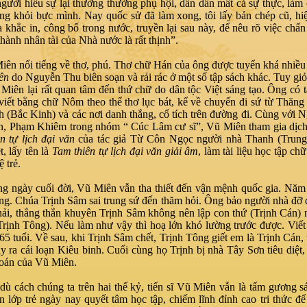
gười hiếu sự lại thường thường phụ hội, dần dần mất cả sự thực, làm
g khỏi bực mình. Nay quốc sử đã làm xong, tôi lấy bản chép cũ, hiệ
a khắc in, công bố trong nước, truyền lại sau này, để nêu rõ việc chấ
thành nhân tài của Nhà nước là rất thịnh”.
iên nổi tiếng về thơ, phú. Thơ chữ Hán của ông được tuyển khá nhiều
iên
do Nguyễn Thu biên soạn và rải rác ở một số tập sách khác. Tuy gi
Miên lại rất quan tâm đến thứ chữ do dân tộc Việt sáng tạo. Ông có 
iết bằng chữ Nôm theo thể thơ lục bát, kể về chuyến đi sứ từ Thăn
 (Bắc Kinh) và các nơi danh thắng, cổ tích trên đường đi. Cùng với 
, Phạm Khiêm trong nhóm “ Cúc Lâm cư sĩ”, Vũ Miên tham gia dịch
n tự lịch đại văn
của tác giả Từ Côn Ngọc người nhà Thanh (Trung
t, lấy tên là
Tam thiên tự lịch đại văn giải âm
, làm tài liệu học tập c
ệ trẻ.
g ngày cuối đời, Vũ Miên vẫn tha thiết đến vận mệnh quốc gia. Nă
ng. Chúa Trịnh Sâm sai trung sứ đến thăm hỏi. Ông bảo người nhà đỡ d
khải, thẳng thắn khuyên Trịnh Sâm không nên lập con thứ (Trịnh Cán)
Trịnh Tông). Nếu làm như vậy thì hoạ lớn khó lường trước được. Viế
 65 tuổi. Về sau, khi Trịnh Sâm chết, Trịnh Tông giết em là Trịnh Cán, 
y ra cái loạn Kiêu binh. Cuối cùng họ Trịnh bị nhà Tây Sơn tiêu diệt
 đoán của Vũ Miên.
dù cách chúng ta trên hai thế kỷ, tiến sĩ Vũ Miên vẫn là tấm gương s
n lớp trẻ ngày nay quyết tâm học tập, chiếm lĩnh đỉnh cao tri thức để