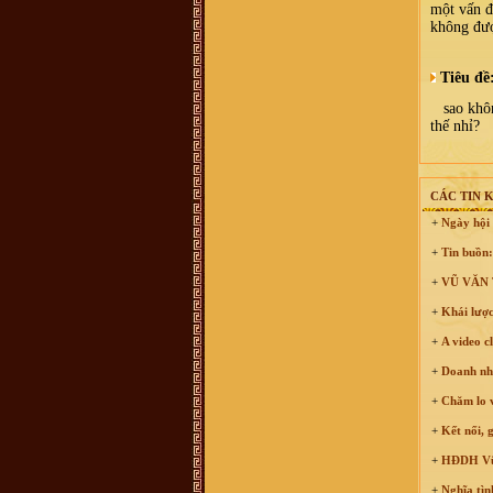
0899242688
một vấn đề
Vũ Hồng Hải :
Cháu ở Hải Dương,
không đượ
sn 92, muốn tìm hiểu nghiên cứu về
đời xưa, cụ tổ của mình
Vũ Võ Chí Dũng :
Hiện mình đang
Tiêu đề
sống tại Qui Nhơn, Bình Định. Cho
hỏi số đt hay địa chỉ của trưởng họ
Vũ Võ tại Qui Nhơn, Bình Định đc
sao không
ko ạ ? SĐT: 0963579007. Thanks
thế nhỉ?
Hoàng Hoa :
Thanh phong bạn đã
bị lừa đảo Tiền quyển gia phả chỉ có
100k thôi nhé - chính thống luôn
cần liên lạc ban quản lý di tích dòng
họ vũ làng mộ Trạch hoặc trưởng
CÁC TIN 
thôn
+
Ngày hội 
Vũ Thanh Phong :
Hôm nay cháu
có nhận được 1 cuộc điện thoại về
việc mua 1 quyển sách về dòng tộc
+
Tin buồn:
vũ võ với giá 400k, ông bà cô bác ơi
quyển sách đó có không ạ, dòng họ
+
VŨ VĂN T
vũ võ có xuất bản không ạ. Con cảm
ơn ạ.
+
Khái lược
vu van trang :
mik ở năm đinh chào
tất cả ae
+
A video c
Bùi Mạnh Hùng :
Xin kính hỏi quý
vị. Tôi rất băn khoăn ko biết là viết
+
Doanh nhâ
hộ đến chi rồi đến phái đến nhánh
hay là họ đến phái đến chi đến
+
Chăm lo vi
nhánh. Mong bậc bề trên chỉ bảo
dua. Chân thành cảm ơn
+
Kết nối, 
Vũ Xuân Tùng :
Mỗi lần con cháu ở
xa về, tìm đến mộ cụ Vũ Vĩnh Thái,
+
HĐDH Vũ -
Mộ Trạch, Đống Dờm nhưng khó
quá, mong ban tổ chức thêm cho
+
Nghĩa tình