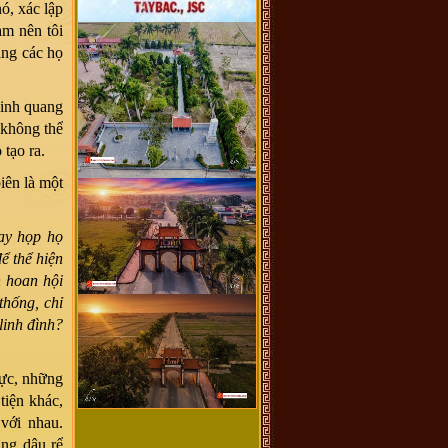
ó, xác lập
àm nên tôi
ang các họ
vinh quang
 không thể
tạo ra.
iên là một
ay họp họ
ể thể hiện
n hoan hội
thống, chỉ
linh đình?
cực, những
tiện khác,
 với nhau.
ng dâu rể