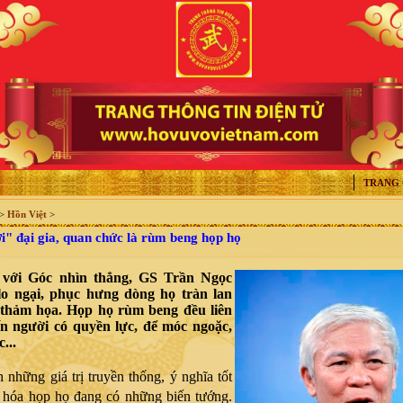
TRANG
>
Hồn Việt
>
" đại gia, quan chức là rùm beng họp họ
 với Góc nhìn thẳng, GS Trần Ngọc
o ngại, phục hưng dòng họ tràn lan
 thảm họa. Họp họ rùm beng đều liên
n người có quyền lực, để móc ngoặc,
...
 những giá trị truyền thống, ý nghĩa tốt
 hóa họp họ đang có những biến tướng.