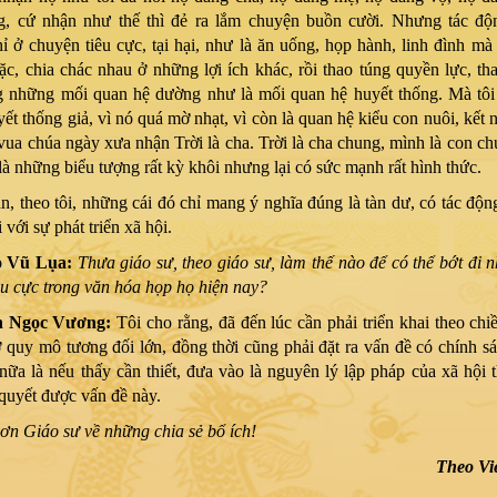
g, cứ nhận như thế thì đẻ ra lắm chuyện buồn cười. Nhưng tác độ
ỉ ở chuyện tiêu cực, tại hại, như là ăn uống, họp hành, linh đình mà
c, chia chác nhau ở những lợi ích khác, rồi thao túng quyền lực, th
g những mối quan hệ dường như là mối quan hệ huyết thống. Mà tôi
yết thống giả, vì nó quá mờ nhạt, vì còn là quan hệ kiểu con nuôi, kết 
vua chúa ngày xưa nhận Trời là cha. Trời là cha chung, mình là con c
là những biểu tượng rất kỳ khôi nhưng lại có sức mạnh rất hình thức.
n, theo tôi, những cái đó chỉ mang ý nghĩa đúng là tàn dư, có tác động 
 với sự phát triển xã hội.
o Vũ Lụa:
Thưa giáo sư, theo giáo sư, làm thế nào để có thể bớt đi 
êu cực trong văn hóa họp họ hiện nay?
n Ngọc Vương:
Tôi cho rằng, đã đến lúc cần phải triển khai theo chi
ở quy mô tương đối lớn, đồng thời cũng phải đặt ra vấn đề có chính sá
nữa là nếu thấy cần thiết, đưa vào là nguyên lý lập pháp của xã hội t
 quyết được vấn đề này.
ơn Giáo sư về những chia sẻ bổ ích!
Theo V