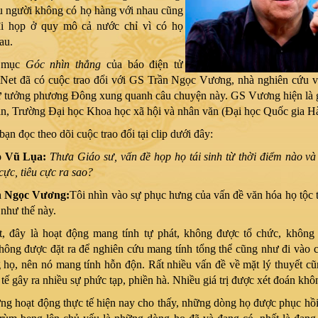
u người không có họ hàng với nhau cũng
đi họp ở quy mô cả nước chỉ vì có họ
au.
 mục
Góc nhìn thẳng
của báo điện tử
et đã có cuộc trao đổi với GS Trần Ngọc Vương, nhà nghiên cứu v
tư tưởng phương Đông xung quanh câu chuyện này. GS Vương hiện là 
, Trường Đại học Khoa học xã hội và nhân văn (Đại học Quốc gia Hà
ạn đọc theo dõi cuộc trao đổi tại clip dưới đây:
o Vũ Lụa:
Thưa Giáo sư, vấn đề họp họ tái sinh từ thời điểm nào v
cực, tiêu cực ra sao?
n Ngọc Vương:
Tôi nhìn vào sự phục hưng của vấn đề văn hóa họ tộc 
 như thế này.
, đây là hoạt động mang tính tự phát, không được tổ chức, không
hông được đặt ra để nghiên cứu mang tính tổng thể cũng như đi vào ch
 họ, nên nó mang tính hỗn độn. Rất nhiều vấn đề về mặt lý thuyết c
 tế gây ra nhiều sự phức tạp, phiền hà. Nhiều giá trị được xét đoán kh
g hoạt động thực tế hiện nay cho thấy, những dòng họ được phục hồi