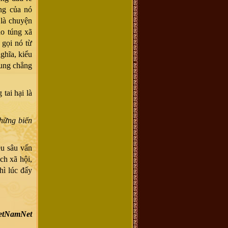
ng của nó
 là chuyện
ao túng xã
 gọi nó từ
nghĩa, kiểu
hung chẳng
tai hại là
những biến
ều sâu vấn
ch xã hội,
hì lúc đấy
ietNamNet