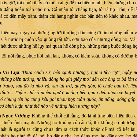
bây giờ, tôi chưa thấy có một cái gì để mà biện minh, biện chứng cho n
nh đáng hoàn toàn cho nó. Cá nhân tôi chẳng hạn, tôi là họ Trần, để l
 là có đến mấy trăm, thậm chí hàng nghìn các bận tiên tổ khác nhau, m
u.
 hiện nay, ngay cả những người thường dân cũng đi tìm những niềm 
 Cả nước bị cuốn vào guồng rất lớn, cơn bão của những dòng họ. Và
 hết được những hệ lụy mà quan hệ dòng họ, những ràng buộc dòng họ 
 tôi nói rằng, phục hồi tràn lan, không có kiểm soát, không có đường b
.
o Vũ Lụa
:
Thưa Giáo sư, bên cạnh những ý nghĩa tích cực, ngày n
những biến tướng, nhiều dòng họ gửi giấy mời đến các ông to bà lớn đ
 tráng, sau đó là nhờ vả, xin tài trợ, quyên góp, tổ chức ban bệ, liê
 đình… Thậm chí có nhiều người không liên quan đến nhau về huyết 
có chung tên họ cũng kêu gọi nhau họp toàn quốc, ăn uống, đóng góp 
có bình luận như thế nào về những hiện tượng này?
n Ngọc Vương:
Không thể chối cãi rằng, đó là những biểu hiện tiêu 
n thiếu lành mạnh. Nhưng họ không có cái đó, thì không có phương 
nhất là người ta cũng chưa tìm ra cách thức khác để mà cố kết lại
hận họ như tôi đã nói họ đằng cha, họ đằng mẹ, họ đằng vợ, họ đằ