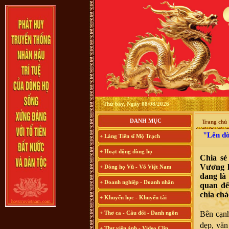
Thứ bẩy, Ngày 08/08/2026
DANH MỤC
Trang chủ
"Lên đời
+ Làng Tiến sĩ Mộ Trạch
+ Hoạt động dòng họ
Chia sẻ
Vương l
+ Dòng họ Vũ - Võ Việt Nam
đang là
+ Doanh nghiệp - Doanh nhân
quan đế
chia chác
+ Khuyến học - Khuyến tài
+ Thơ ca - Câu đối - Danh ngôn
Bên cạnh
đẹp, văn
+ Thư viện ảnh - Video Clip