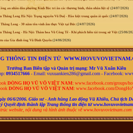
ông an nhân dân phường Kinh Bắc tri ân các thương binh, thân nhân liệt sỹ
(24/07/2026)
 Thăng Long Hà Nội: Trạng nguyên Vũ Duệ - Hào kiệt trung quân ái quốc
(24/07/2026)
Thăng Long - 30 năm tôn vinh ẩm thực Việt tại Đức
(24/07/2026)
 Thăng Long - Hà Nội: Thám hoa Vũ Công Tể - Khí phách hiền tài trong sử Việt
(25/06/20
n của Gia đình ông Vũ Đình Quyến
(24/06/2026)
G THÔNG TIN ĐIỆN TỬ WWW.HOVUVOVIETNAM
Trưởng Ban Biên tập và Quản trị mạng
:
Mr
Vũ Xuân Kiên
pp:
0934517666
- Email: vuxuankien286@gmail.com -
Facebook:
www
book
DÒNG HỌ VŨ VÕ VIỆT NAM
:
www.facebook.com/groups/ho
book
DÒNG HỌ VŨ VÕ VIỆT NAM
:
www.facebook.com/DongHo
gày 06/6/2006.
Giáo sư
-
Anh hùng Lao động Vũ Khiêu,
Chủ tịch D
ký
Quyết định thành lập Trang thông tin điện tử www.hovuvovietna
trúc website, nội dung và
hình ảnh thuộc về www.hovuvovietnam.com 