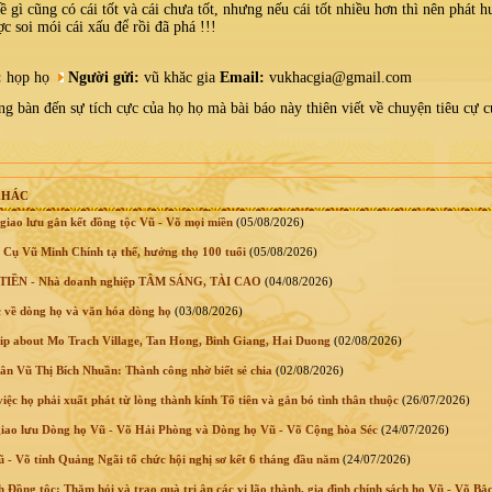
 gì cũng có cái tốt và cái chưa tốt, nhưng nếu cái tốt nhiều hơn thì nên phát 
c soi mói cái xấu để rồi đã phá !!!
:
họp họ
Người gửi:
vũ khăc gia
Email:
vukhacgia@gmail.com
 bàn đến sự tích cực của họ họ mà bài báo này thiên viết về chuyện tiêu cự 
KHÁC
giao lưu gắn kết đồng tộc Vũ - Võ mọi miền
(05/08/2026)
 Cụ Vũ Minh Chính tạ thế, hưởng thọ 100 tuổi
(05/08/2026)
IỀN - Nhà doanh nghiệp TÂM SÁNG, TÀI CAO
(04/08/2026)
 về dòng họ và văn hóa dòng họ
(03/08/2026)
lip about Mo Trach Village, Tan Hong, Binh Giang, Hai Duong
(02/08/2026)
n Vũ Thị Bích Nhuần: Thành công nhờ biết sẻ chia
(02/08/2026)
ệc họ phải xuất phát từ lòng thành kính Tổ tiên và gắn bó tình thân thuộc
(26/07/2026)
giao lưu Dòng họ Vũ - Võ Hải Phòng và Dòng họ Vũ - Võ Cộng hòa Séc
(24/07/2026)
 Võ tỉnh Quảng Ngãi tổ chức hội nghị sơ kết 6 tháng đầu năm
(24/07/2026)
 Đồng tộc: Thăm hỏi và trao quà tri ân các vị lão thành, gia đình chính sách họ Vũ - Võ Bắ