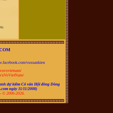
26)
.COM
.facebook.com/vuxuankien
vuvovietnam/
VuVoVietNam/
anh dự kiêm Cố vấn Hội đồng Dòng
m.com ngày
11/11/2008
)
- © 2006-2026.