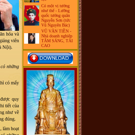
Có một vị tướng
như thế - Lưỡng
quốc tướng quân
Nguyễn Sơn (tức
Vũ Nguyên Bác)
VŨ VĂN TIỀN -
ăn hóa và
Nhà doanh nghiệp
giảng viên
TÂM SÁNG, TÀI
CAO
 Nội).
à có những
thì có mấy
 được quy
i tiết của
ũng như về
ông đúng.
, làm hoạt