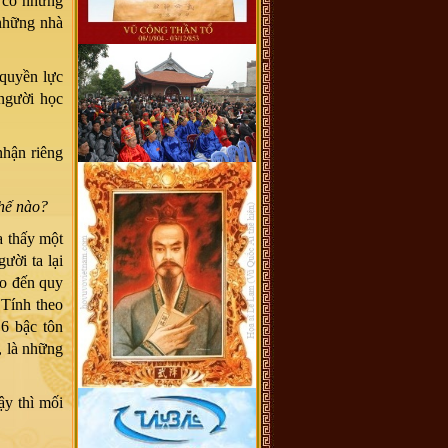
g có những
 những nhà
quyền lực
 người học
nhận riêng
thế nào?
ưa thấy một
ười ta lại
ho đến quy
Tính theo
 6 bậc tôn
, là những
ậy thì mối