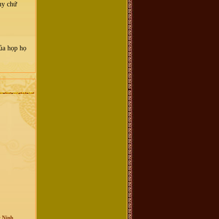
huy chứ
của họp họ
c Ninh