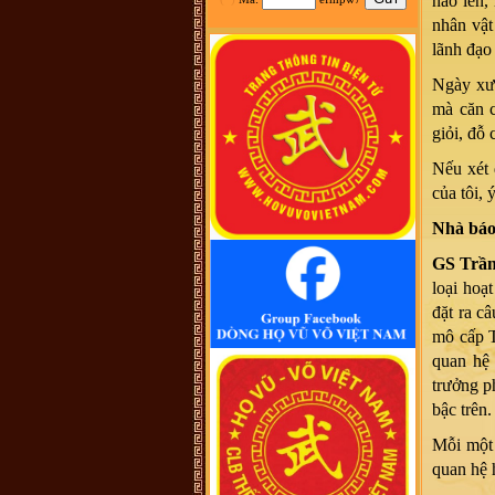
náo lên,
tộc Vũ-Võ.
nhân vật
HBH :
Dạ con/cháu/em xin phép tìm
nhánh Võ Hy của cụ Võ Liêm ở làng
lãnh đạo
Thần Phù Huế ạ. Xin cám ơn
vũ đình diện :
tổ tiên tôi tên là vũ
Ngày xưa
chính trực chạy từ quận thái nguyên
vào nghệ an nay tôi đăng lên đây
mà căn c
không biết dòng họ vũ võ nào có tài
giỏi, đỗ
liệu của dòng họ tôi ko
Võ Như Hoàng Phước :
Như Vũ
Phong bên trên có nói, từ thời HBT
Nếu xét 
đã có họ Vũ, rồi bao nhiêu họ
của tôi, 
Vũ/Võ không phải từ ông cụ Vũ
Hồn mà phát sinh ra. Ở đây mình
cũng không thấy cây phả hệ đầy đủ
Nhà bá
từ dòng họ Vũ (Hồn). Như họ Võ
Như của mình ở Quảng Nam thì lại
phát tích từ ông Võ Như Phô, con
GS Trầ
ông Võ Như Oanh di cư từ miền bắc
(không rõ tỉnh) vào từ năm 1667.
loại hoạ
Việc tìm hiểu cội nguồn cũng chưa
đặt ra c
đến điểm mấu chốt. Một số ông/bác
trong tộc họ dẫn về tộc Vũ/Võ với
mô cấp T
cụ tổ Vũ Hồn nhưng không có cây
phả hệ để thấy sự gắn kết này. Mong
quan hệ 
một ngày sẽ có cây phả hệ để mọi
con dân họ Vũ/Võ có thể biết dòng
trưởng p
máu trong mình từ đâu ra. Trân
trọng.
bậc trên.
Vũ Phong :
Tôi thấy từ thời Hai Bà
TRưng đã có họ Vũ ,Các bác có thể
Mỗi một 
xem sự tích tướng quân Bát Nàn.Nên
nói họ Vũ ở ViệtNam xuất phát kỷ
quan hệ 
13 -Với Ông tổ là Vũ Hồn ,là không
thuyết Phục.