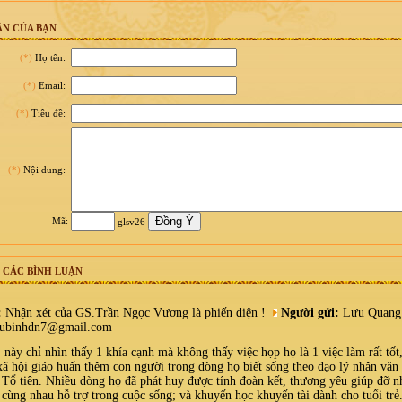
N CỦA BẠN
(*)
Họ tên:
(*)
Email:
(*)
Tiêu đề:
(*)
Nội dung:
Mã:
glsv26
 CÁC BÌNH LUẬN
:
Nhận xét của GS.Trần Ngọc Vương là phiến diện !
Người gửi:
Lưu Quang
ubinhdn7@gmail.com
y chỉ nhìn thấy 1 khía cạnh mà không thấy việc họp họ là 1 việc làm rất tốt
xã hội giáo huấn thêm con người trong dòng họ biết sống theo đạo lý nhân văn
 Tổ tiên. Nhiều dòng họ đã phát huy được tính đoàn kết, thương yêu giúp đỡ n
 cùng nhau hỗ trợ trong cuộc sống; và khuyến học khuyến tài dành cho tuổi trẻ