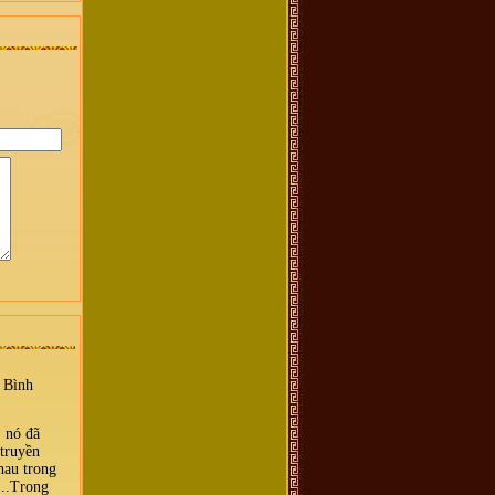
 Bình
, nó đã
 truyền
hau trong
...Trong