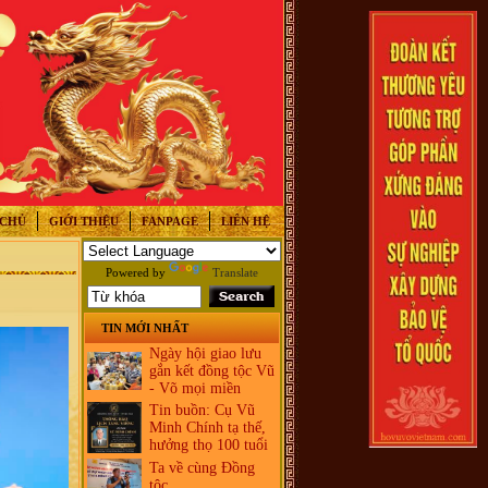
 CHỦ
GIỚI THIỆU
FANPAGE
LIÊN HỆ
Powered by
Translate
TIN MỚI NHẤT
Ngày hội giao lưu
gắn kết đồng tộc Vũ
- Võ mọi miền
Tin buồn: Cụ Vũ
Minh Chính tạ thế,
hưởng thọ 100 tuổi
Ta về cùng Đồng
tộc