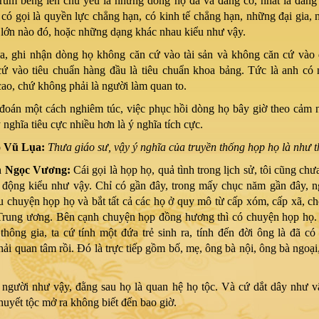
 rùm beng lên chủ yếu là những dòng họ đã và đang có, nhất là đan
 có gọi là quyền lực chẳng hạn, có kinh tế chẳng hạn, những đại gia,
 lớn nào đó, hoặc những dạng khác nhau kiểu như vậy.
, ghi nhận dòng họ không căn cứ vào tài sản và không căn cứ vào 
ứ vào tiêu chuẩn hàng đầu là tiêu chuẩn khoa bảng. Tức là anh có
 cao, chứ không phải là người làm quan to.
đoán một cách nghiêm túc, việc phục hồi dòng họ bây giờ theo cảm 
ý nghĩa tiêu cực nhiều hơn là ý nghĩa tích cực.
o Vũ Lụa:
Thưa giáo sư, vậy ý nghĩa của truyền thống họp họ là như 
n Ngọc Vương:
Cái gọi là họp họ, quả tình trong lịch sử, tôi cũng ch
t động kiểu như vậy. Chỉ có gần đây, trong mấy chục năm gần đây, ng
âu chuyện họp họ và bắt tất cả các họ ở quy mô từ cấp xóm, cấp xã, c
rung ương. Bên cạnh chuyện họp đồng hương thì có chuyện họp họ. 
thông gia, ta cứ tính một đứa trẻ sinh ra, tính đến đời ông là đã có
hải quan tâm rồi. Đó là trực tiếp gồm bố, mẹ, ông bà nội, ông bà ngoại
người như vậy, đằng sau họ là quan hệ họ tộc. Và cứ dắt dây như v
huyết tộc mở ra không biết đến bao giờ.