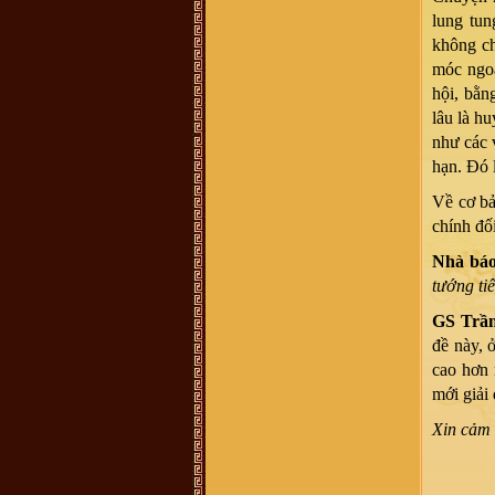
chúng tôi đã vào Nam từ đời Ông
Bà. Hiện không cò thông tin với
lung tun
giồng tộc. Gia đình chúng tôi thuộc
không ch
dòng "VŨ ĐÌNH". Rất mong có thể
tìm được thông tin và Phả Hệ để có
móc ngoặ
thể Bái Tổ. Nếu có được thông tin
vui lòng liên hệ với chúng tôi qua
hội, bằn
email : vuhovu2016@gmail.com
Xin chân thành cảm ơn
lâu là hu
võ hoàng Phong (Vũ Phong :
chi
như các 
họ mình ở xóm đông Thành, xã
Vĩnh Thành, yên thành, Nghệ an
hạn. Đó 
mình sống và làm việc tại TP.HCM,
ngay trong chi họ mình và cả gia
đình mình người thì mang họ Vũ,
Về cơ bả
người mang họ Võ, dù biết đây chỉ
là một, tuy nhiên khi dòng họ này di
chính đối
cứ đến đất Nghệ An thì cần thống
nhất mang tên họ Võ, ko nên lẫn lộn
Nhà bá
vì quá phiền phức với các thủ tục
hành chính rồi, va sứ mệnh lịch sử
tướng ti
đã trao cho vậy rồi thì cứ mang tên
họ cho đúng với lịch sử, với vùng
miền. dòng họ mình là dòng họ lớn,
GS Trầ
có tâm và có tầm, cần phát huy và
kết nối số đt mình 0941886979
đề này, 
Vũ Ngọc Ninh :
sáng nay có ng
cao hơn 
xưng ban liên lạc dòng họ Vũ mời
mua sách của dòng họ . số đt
mới giải
0862049828 ; họ bảo sách phát
hành ở 193 Phan Huy Chú Q Hai Bà
Xin cảm 
Trưng ( đc này ảo ) . giá cũng 400k
. ban liên xạc xác nhận lại giúp xem
đúng ko nha .
Vũ Minh Tuân :
Sáng nay có người
tên xưng tên Vũ Thế Hải SĐT: 0854