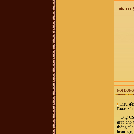
458 587, giới thiệu là người trong
BLL dòng họ ở 38 Hàng Chuối - Hà
nội và bán sách lịch sử dòng họ
BÌNH LUẬ
400.000 đồng/bộ. Xin BLL xác
nhận giúp. Xin cảm ơn
Vũ Văn Sơn :
Tôi xin góp ý với Ban
quản trị nên thêm một mục thông tin
ban điều hành dòng họ để cho cộng
đồng dòng họ còn biết cá nhân nào
đang giữ cương vị gì trong ban tổ
chức điều hành của dòng họ cho tiện
liên hệ. Vào trang thông tin mà mù
mờ tìm kiếm thông tin thấy khó quá
trandat :
em có việc cần liên hệ với
trưởng thôn Mộ Trạch, admin hay ai
có sđt thì làm ơn cho em xin với ạ.
Em cám ơn!
vuhao21 :
anh em nao hoc cntt thi
vao w3schools hoc nhe!chao than ai
Vũ Thu Trang :
ai cho mik bt thêm
về những nét văn hóa liên quan tới
đền thờ vũ cố đc ko
Vũ Văn Tuấn :
Cháu thấy mọi thông
NỘI DUNG
tin đầy đủ, nhưng những cuốn sách
nói về dòng họ VŨ VÕ nên chuyển
sang bản điện tử PDF để cho mọi
người có thể tải xuống đọc. Nhiều
Tiêu đề
người biết đó là điều tốt, đây là dự
Email:
lu
án làm sách điện tử rất cần thiết vì
nó có sức lan toả nhanh nhất. Cháu
Ông GS nà
xin chân thành cảm ơn!
giúp cho 
Võ Chí Thành :
Con Cháu họ Vũ
thống của
Võ Việt Nam muốn tìm hiểu và trở
về cội nguồn thăm quê cha đất tổ ạ!
hoạn nạn,