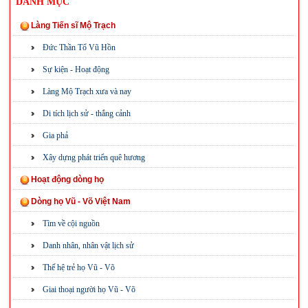
DANH MỤC
Làng Tiến sĩ Mộ Trạch
Đức Thần Tổ Vũ Hồn
Sự kiện - Hoạt động
Làng Mộ Trạch xưa và nay
Di tích lịch sử - thắng cảnh
Gia phả
Xây dựng phát triển quê hương
Hoạt động dòng họ
Dòng họ Vũ - Võ Việt Nam
Tìm về cội nguồn
Danh nhân, nhân vật lịch sử
Thế hệ trẻ họ Vũ - Võ
Giai thoại người họ Vũ - Võ