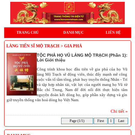
TRANG CHỦ
DANH MỤC
LIÊN HỆ
LÀNG TIẾN SĨ MỘ TRẠCH > GIA PHẢ
TỘC PHẢ HỌ VŨ LÀNG MỘ TRẠCH (Phần 1):
Lời Giới thiệu
Công trình khoa học đầu tiên về gia phả của họ Vũ
làng Mộ Trạch sẽ động viên, thúc đẩy mạnh mẽ công
cuộc vấn tổ tầm tông, phát huy truyền thống Nhân - Trí
và tập hợp nhân tài, vật lực của người mang họ Vũ từ
Bắc chí Trung, Nam để đời nối đời thực hiện tâm
nguyện đoàn kết dòng họ, góp phần xây dựng và gìn
giữ truyền thống văn hoá dòng họ Việt Nam.
Chi tiết »
Page (1/1)
First
1
Last