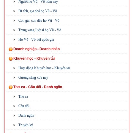
Người họ Vũ - Võ hôm nay
Di tích, gia phả họ Vũ - Võ
Con gái, con dâu họ Vũ - Võ
Trang vàng Liệt sĩ họ Vũ - Võ
Họ Vũ - Võ với quốc gia
Doanh nghiệp - Doanh nhân
Khuyến học - Khuyến tài
Hoạt động Khuyến học - Khuyến tài
Gương sáng xưa nay
Thơ ca - Câu đối - Danh ngôn
Thơ ca
Câu đối
Danh ngôn
Truyện ký