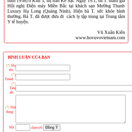
năm 1958) ở Khu 3, thị trấn Kẻ Sặt. Ngày 19.1, bà T. tham gia
Hội nghị Điện máy Miền Bắc tại khách sạn Mường Thanh
Luxury Hạ Long (Quảng Ninh). Hiện bà T. sức khỏe bình
thường. Bà T. đã được đưa đi cách ly tập trung tại Trung tâm
Y tế huyện.
Vũ Xuân Kiên
www.hovuvovietnam.com
BÌNH LUẬN CỦA BẠN
(*)
Họ
tên:
(*)
Email:
(*)
Tiêu
đề:
(*)
Nội
dung:
Mã:
chnwy6