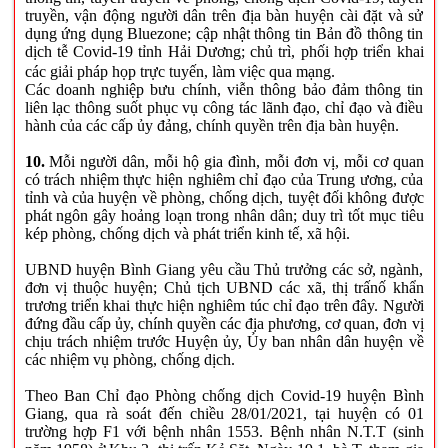
truyền, vận động người dân trên địa bàn huyện cài đặt và sử
dụng ứng dụng Bluezone; cập nhật thông tin Bản đồ thông tin
dịch tễ Covid-19 tỉnh Hải Dương; chủ trì, phối hợp triển khai
các giải pháp họp trực tuyến, làm việc qua mạng.
Các doanh nghiệp bưu chính, viễn thông bảo đảm thông tin
liên lạc thông suốt phục vụ công tác lãnh đạo, chỉ đạo và điều
hành của các cấp ủy đảng, chính quyền trên địa bàn huyện.
10.
Mỗi người dân, mỗi hộ gia đình, mỗi đơn vị, mỗi cơ quan
có trách nhiệm thực hiện nghiêm chỉ đạo của Trung ương, của
tỉnh và của huyện về phòng, chống dịch, tuyệt đối không được
phát ngôn gây hoảng loạn trong nhân dân; duy trì tốt mục tiêu
kép phòng, chống dịch và phát triển kinh tế, xã hội.
UBND huyện Bình Giang yêu cầu Thủ trưởng các sở, ngành,
đơn vị thuộc huyện; Chủ tịch UBND các xã, thị trấnố khẩn
trương triển khai thực hiện nghiêm túc chỉ đạo trên đây. Người
đứng đầu cấp ủy, chính quyền các địa phương, cơ quan, đơn vị
chịu trách nhiệm trước Huyện ủy, Ủy ban nhân dân huyện về
các nhiệm vụ phòng, chống dịch.
Theo Ban Chỉ đạo Phòng chống dịch Covid-19 huyện Bình
Giang, qua rà soát đến chiều 28/01/2021, tại huyện có 01
trường hợp F1 với bệnh nhân 1553. Bệnh nhân N.T.T (sinh