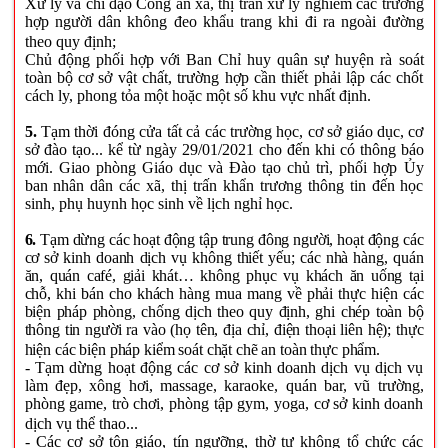
Xử lý và chỉ đạo Công an xã, thị trấn xử lý nghiêm các trường
hợp người dân không đeo khẩu trang khi đi ra ngoài đường
theo quy định;
Chủ động phối hợp với Ban Chỉ huy quân sự huyện rà soát
toàn bộ cơ sở vật chất, trường hợp cần thiết phải lập các chốt
cách ly, phong tỏa một hoặc một số khu vực nhất định.
5.
Tạm thời đóng cửa tất cả các trường học, cơ sở giáo dục, cơ
sở đào tạo... kể từ ngày 29/01/2021 cho đến khi có thông báo
mới. Giao phòng Giáo dục và Đào tạo chủ trì, phối hợp Ủy
ban nhân dân các xã, thị trấn khẩn trương thông tin đến học
sinh, phụ huynh học sinh về lịch nghỉ học.
6.
Tạm dừng các hoạt động tập trung đông người, hoạt động các
cơ sở kinh doanh dịch vụ không thiết yếu; các nhà hàng, quán
ăn, quán café, giải khát… không phục vụ khách ăn uống tại
chỗ, khi bán cho khách hàng mua mang về phải thực hiện các
biện pháp phòng, chống dịch theo quy định, ghi chép toàn bộ
thông tin người ra vào (họ tên, địa chỉ, điện thoại liên hệ); thực
hiện các biện pháp kiểm soát chặt chẽ an toàn thực phẩm.
- Tạm dừng hoạt động các cơ sở kinh doanh dịch vụ dịch vụ
làm đẹp, xông hơi, massage, karaoke, quán
bar,
vũ trường,
phòng game, trò chơi, phòng tập gym, yoga, cơ sở kinh doanh
dịch vụ thể thao...
- Các cơ sở tôn giáo, tín ngưỡng, thờ tự không tổ chức các