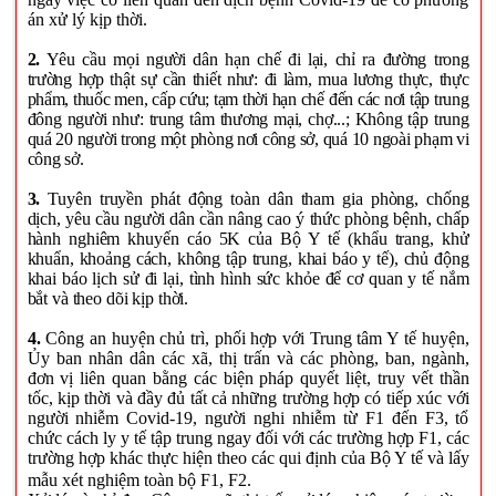
án xử lý kịp thời.
2.
Yêu cầu mọi người dân hạn chế đi lại, chỉ ra đường trong
trường hợp thật sự cần thiết như: đi làm, mua lương thực, thực
phẩm, thuốc men, cấp cứu; tạm thời hạn chế đến các nơi tập trung
đông người như: trung tâm thương mại, chợ...; Không tập trung
quá 20 người trong một phòng nơi công sở, quá 10 ngoài phạm vi
công sở.
3.
Tuyên truyền phát động toàn dân tham gia phòng, chống
dịch, yêu cầu người dân cần nâng cao ý thức phòng bệnh, chấp
hành nghiêm khuyến cáo 5K của Bộ Y tế (khẩu trang, khử
khuẩn, khoảng cách, không tập trung, khai báo y tế), chủ động
khai báo lịch sử đi lại, tình hình sức khỏe để cơ quan y tế nắm
bắt và theo dõi kịp thời.
4.
Công an huyện chủ trì, phối hợp với Trung tâm Y tế huyện,
Ủy ban nhân dân các xã, thị trấn và các phòng, ban, ngành,
đơn vị liên quan bằng các biện pháp quyết liệt, truy vết thần
tốc, kịp thời và đầy đủ tất cả những trường hợp có tiếp xúc với
người nhiễm Covid-19, người nghi nhiễm từ F1 đến F3, tổ
chức cách ly y tế tập trung ngay đối với các trường hợp F1, các
trường hợp khác thực hiện theo các qui định của Bộ Y tế và lấy
mẫu xét nghiệm toàn bộ F1, F2.