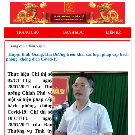
TRANG CHỦ
DANH MỤC
LIÊN HỆ
Trang chủ
>
Hồn Việt
>
Huyện Bình Giang, Hải Dương triển khai các biện pháp cấp bách
phòng, chống dịch Covid-19
Thực hiện Chỉ thị số
05/CT-TTg ngày
28/01/2021 của Thủ
tướng Chính Phủ về
một số biện pháp cấp
bách phòng, chống
Covid-19; Chỉ thị số
10-CT/TU ngày
28/01/2021 của Ban
Thường vụ Tỉnh ủy