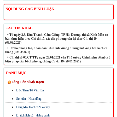
NỘI DUNG CÁC BÌNH LUẬN
CÁC TIN KHÁC
+
Từ ngày 3.3, Kim Thành, Cẩm Giàng, TP Hải Dương, thị xã Kinh Môn cơ
bản thực hiện theo Chỉ thị 15, các địa phương còn lại theo Chỉ thị 19
(03/03/2021)
+
Dỡ bỏ phong tỏa, nhân dân Chí Linh xuống đường hát vang bài ca chiến
thắng
(03/03/2021)
+
Chỉ thị số 05/CT-TTg ngày 28/01/2021 của Thủ tướng Chính phủ về một số
biện pháp cấp bách phòng, chống Covid-19
(29/01/2021)
DANH MỤC
Làng Tiến sĩ Mộ Trạch
Đức Thần Tổ Vũ Hồn
Sự kiện - Hoạt động
Làng Mộ Trạch xưa và nay
Di tích lịch sử - thắng cảnh