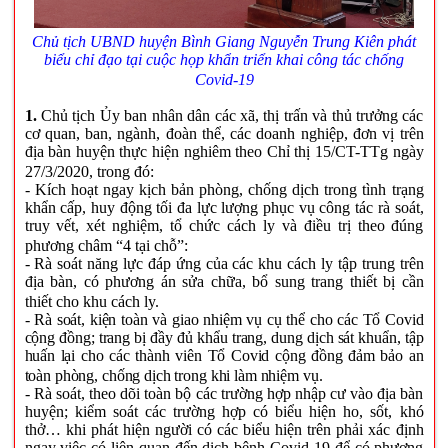
Chủ tịch UBND huyện Bình Giang Nguyễn Trung Kiên phát
biểu chỉ đạo tại cuộc họp khẩn triển khai công tác chống
Covid-19
1.
Chủ tịch Ủy ban nhân dân các xã, thị trấn và thủ trưởng các
cơ quan, ban, ngành, đoàn thể, các doanh nghiệp, đơn vị trên
địa bàn huyện thực hiện nghiêm theo Chỉ thị 15/CT-TTg ngày
27/3/2020, trong đó:
- Kích hoạt ngay kịch bản phòng, chống dịch trong tình trạng
khẩn cấp, huy động tối đa lực lượng phục vụ công tác rà soát,
truy vết, xét nghiệm, tổ chức cách ly và điều trị theo đúng
phương châm “4 tại chỗ”:
- Rà soát năng lực đáp ứng của các khu cách ly tập trung trên
địa bàn, có phương án sửa chữa, bổ sung trang thiết bị cần
thiết cho khu cách ly.
- Rà soát, kiện toàn và giao nhiệm vụ cụ thể cho các Tổ Covid
cộng đồng; trang bị đầy đủ khẩu trang, dung dịch sát khuẩn, tập
huấn lại cho các thành viên Tổ Covid cộng đồng đảm bảo an
toàn phòng, chống dịch trong khi làm nhiệm vụ.
- Rà soát, theo dõi toàn bộ các trường hợp nhập cư vào địa bàn
huyện; kiểm soát các trường hợp có biểu hiện ho, sốt, khó
thở… khi phát hiện người có các biểu hiện trên phải xác định
ngay việc có liên quan đến dịch bệnh Covid-19 để có phương