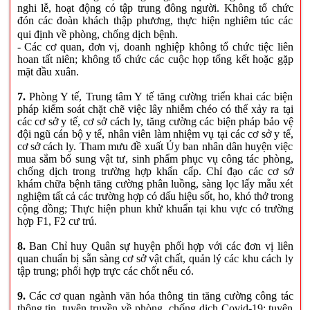
nghi lễ, hoạt động có tập trung đông người. Không tổ chức
đón các đoàn khách thập phương, thực hiện nghiêm túc các
qui định về phòng, chống dịch bệnh.
- Các cơ quan, đơn vị, doanh nghiệp không tổ chức tiệc liên
hoan tất niên; không tổ chức các cuộc họp tổng kết hoặc gặp
mặt đầu xuân.
7.
Phòng Y tế, Trung tâm Y tế tăng cường triển khai các biện
pháp kiểm soát chặt chẽ việc lây nhiễm chéo có thể xảy ra tại
các cơ sở y tế, cơ sở cách ly, tăng cường các biện pháp bảo vệ
đội ngũ cán bộ y tế, nhân viên làm nhiệm vụ tại các cơ sở y tế,
cơ sở cách ly. Tham mưu đề xuất Ủy ban nhân dân huyện việc
mua sắm bổ sung vật tư, sinh phẩm phục vụ công tác phòng,
chống dịch trong trường hợp khẩn cẩp. Chỉ đạo các cơ sở
khám chữa bệnh tăng cường phân luồng, sàng lọc lấy mẫu xét
nghiệm tất cả các trường hợp có dấu hiệu sốt, ho, khó thở trong
cộng đồng; Thực hiện phun khử khuẩn tại khu vực có trường
hợp F1, F2 cư trú.
8.
Ban Chỉ huy Quân sự huyện phối hợp với các đơn vị liên
quan chuẩn bị sẵn sàng cơ sở vật chất, quản lý các khu cách ly
tập trung; phối hợp trực các chốt nếu có.
9.
Các cơ quan ngành văn hóa thông tin tăng cường công tác
thông tin, tuyên truyền về phòng, chống dịch Covid-19; tuyên