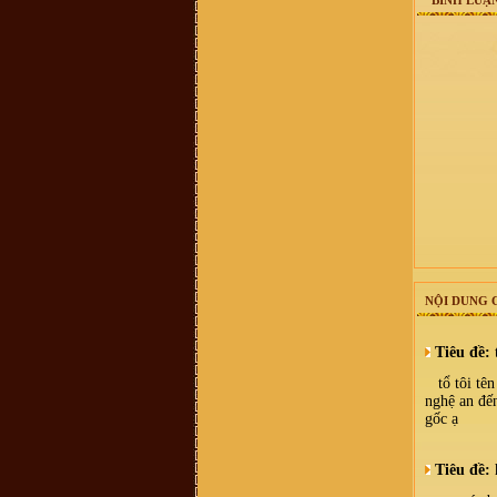
BÌNH LUẬN
chức năng định vị các địa danh này
để con cháu thuận tiện hơn khi về
thăm đất tổ
Võ Văn Bình :
Thuân Lộc Hồng
Lĩnh Hà Tĩnh.
Anh Nguyen :
Co ai o gan cho minh
hoi tham bac Vu Thien Huu con
khoe khong? Minh la khach hang
cua bac Huu cach day nhieu nam
roi, nhung con giu tinh cam quy
trong.
Võ Thành Quân :
Xin các vị tiền
bối Họ tộc Vũ-Võ cho con xin thỉnh
giáo. do ông nội mất sớm nên không
thể hỏi được ông. hiện nay trong họ
tộc có một số chi có danh xưng
"Thái Nguyên Quận" nghĩa là gì? xin
các vị chỉ bảo và đừng chê trách tiểu
bối
Vũ Đắc Dũng :
Xin chào
NỘI DUNG 
Vũ Hữu Thọ :
Xin chào dòng họ Vũ
- Võ. Tôi xin hỏi nhà thờ họ Vũ -
Võ ở Thái Bình địa chỉ như thế nào ạ
vu dinh tuong :
muon tim lai noi coi
Tiêu đề:
nguon ma kho qua , em o son la . dc
biet ong noi em theo ba cu len day
tổ tôi tên 
tu lau lam roi . chi biet que o duoi
nghệ an đến
xuoi
gốc ạ
Nguyễn Xuân hảo :
Xin kính chào
quý vi dòng họ Vũ. Cháu/anh/em
không phải con cháu dòng họ Vũ
nhưng hiện tại đang hoàn thành luận
Tiêu đề:
án tiến sĩ tại ĐHSP Hà Nội với đề tài
"Khảo cứu văn bản Hoa trình thi tập"