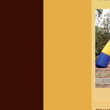
0899242688
Vũ Hồng Hải :
Cháu ở Hải Dương,
sn 92, muốn tìm hiểu nghiên cứu về
đời xưa, cụ tổ của mình
Vũ Võ Chí Dũng :
Hiện mình đang
sống tại Qui Nhơn, Bình Định. Cho
hỏi số đt hay địa chỉ của trưởng họ
Vũ Võ tại Qui Nhơn, Bình Định đc
ko ạ ? SĐT: 0963579007. Thanks
Hoàng Hoa :
Thanh phong bạn đã
bị lừa đảo Tiền quyển gia phả chỉ có
100k thôi nhé - chính thống luôn
cần liên lạc ban quản lý di tích dòng
họ vũ làng mộ Trạch hoặc trưởng
thôn
Vũ Thanh Phong :
Hôm nay cháu
có nhận được 1 cuộc điện thoại về
việc mua 1 quyển sách về dòng tộc
vũ võ với giá 400k, ông bà cô bác ơi
quyển sách đó có không ạ, dòng họ
vũ võ có xuất bản không ạ. Con cảm
ơn ạ.
vu van trang :
mik ở năm đinh chào
tất cả ae
Bùi Mạnh Hùng :
Xin kính hỏi quý
vị. Tôi rất băn khoăn ko biết là viết
hộ đến chi rồi đến phái đến nhánh
hay là họ đến phái đến chi đến
nhánh. Mong bậc bề trên chỉ bảo
dua. Chân thành cảm ơn
Vũ Xuân Tùng :
Mỗi lần con cháu ở
xa về, tìm đến mộ cụ Vũ Vĩnh Thái,
Mộ Trạch, Đống Dờm nhưng khó
quá, mong ban tổ chức thêm cho