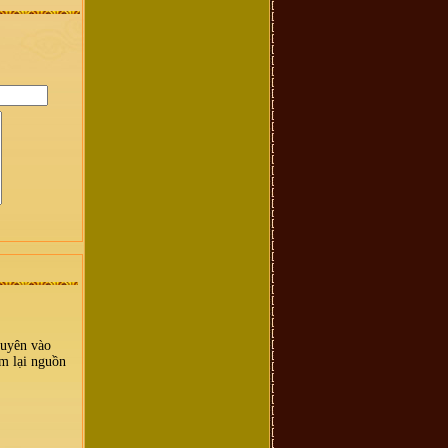
nguyên vào
ìm lại nguồn