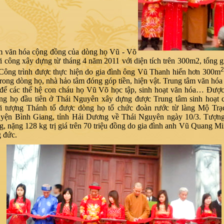
m văn hóa cộng đồng của dòng họ Vũ - Võ
 công xây dựng từ tháng 4 năm 2011 với diện tích trên 300m2, tổng gi
2
 Công trình được thực hiện do gia đình ông Vũ Thanh hiến hơn 300m
trong dòng họ, nhà hảo tâm đóng góp tiền, hiện vật. Trung tâm văn hó
i để các thế hệ con cháu họ Vũ Võ học tập, sinh hoạt văn hóa… Được
ng họ đầu tiên ở Thái Nguyên xây dựng được Trung tâm sinh hoạt 
i tượng Thánh tổ được dòng họ tổ chức đoàn rước từ làng Mộ Trạ
yện Bình Giang, tỉnh Hải Dương về Thái Nguyên ngày 10/3. Tượn
g, nặng 128 kg trị giá trên 70 triệu đồng do gia đình anh Vũ Quang 
 đức.