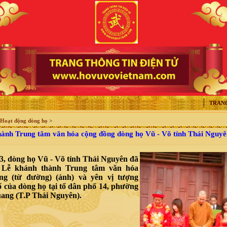
TRAN
Hoạt động dòng họ
>
nh Trung tâm văn hóa cộng đồng dòng họ Vũ - Võ tỉnh Thái Nguyê
3, dòng họ Vũ - Võ tỉnh Thái Nguyên đã
 Lễ khánh thành Trung tâm văn hóa
ng (từ đường) (ảnh) và yên vị tượng
 của dòng họ tại tổ dân phố 14, phường
ang (T.P Thái Nguyên).