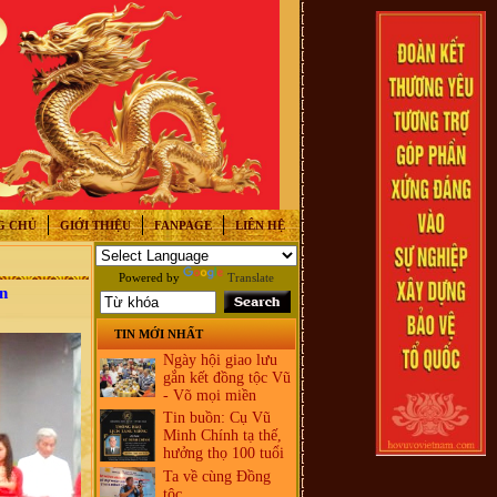
G CHỦ
GIỚI THIỆU
FANPAGE
LIÊN HỆ
Powered by
Translate
n
TIN MỚI NHẤT
Ngày hội giao lưu
gắn kết đồng tộc Vũ
- Võ mọi miền
Tin buồn: Cụ Vũ
Minh Chính tạ thế,
hưởng thọ 100 tuổi
Ta về cùng Đồng
tộc