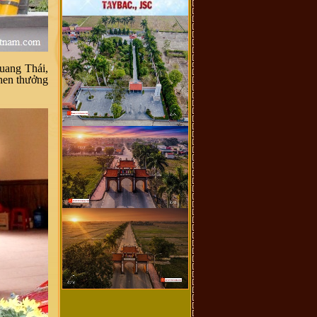
uang Thái,
hen thưởng