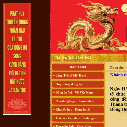
Thứ sáu, Ngày 07/08/2026
DANH MỤC
Trang chủ
>
Khánh thà
+ Làng Tiến sĩ Mộ Trạch
+ Hoạt động dòng họ
Ngày 11/
+ Dòng họ Vũ - Võ Việt Nam
tổ chức
cộng đồ
+ Doanh nghiệp - Doanh nhân
Thánh tổ
Đồng Qu
+ Khuyến học - Khuyến tài
+ Thơ ca - Câu đối - Danh ngôn
+ Thư viện ảnh - Video Clip