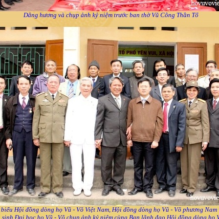
Dâng hương và chụp ảnh kỷ niệm trước ban thờ Vũ Công Thần Tổ
 biểu Hội đồng dòng họ Vũ - Võ Việt Nam, Hội đồng dòng họ Vũ - Võ phương Nam
 sinh Đại học họ Vũ - Võ chụp ảnh kỷ niệm cùng Ban lãnh đạo Hội đồng dòng họ V