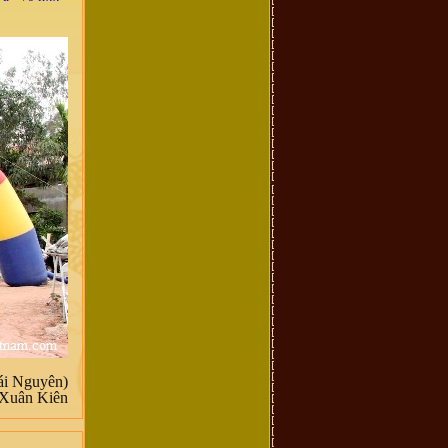
ái Nguyên)
Xuân Kiên