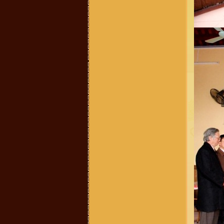
chúng tôi đã vào Nam từ đời Ông
Bà. Hiện không cò thông tin với
giồng tộc. Gia đình chúng tôi thuộc
dòng "VŨ ĐÌNH". Rất mong có thể
tìm được thông tin và Phả Hệ để có
thể Bái Tổ. Nếu có được thông tin
vui lòng liên hệ với chúng tôi qua
email : vuhovu2016@gmail.com
Xin chân thành cảm ơn
võ hoàng Phong (Vũ Phong :
chi
họ mình ở xóm đông Thành, xã
Vĩnh Thành, yên thành, Nghệ an
mình sống và làm việc tại TP.HCM,
ngay trong chi họ mình và cả gia
đình mình người thì mang họ Vũ,
người mang họ Võ, dù biết đây chỉ
là một, tuy nhiên khi dòng họ này di
cứ đến đất Nghệ An thì cần thống
nhất mang tên họ Võ, ko nên lẫn lộn
vì quá phiền phức với các thủ tục
hành chính rồi, va sứ mệnh lịch sử
đã trao cho vậy rồi thì cứ mang tên
họ cho đúng với lịch sử, với vùng
miền. dòng họ mình là dòng họ lớn,
có tâm và có tầm, cần phát huy và
kết nối số đt mình 0941886979
Vũ Ngọc Ninh :
sáng nay có ng
xưng ban liên lạc dòng họ Vũ mời
mua sách của dòng họ . số đt
0862049828 ; họ bảo sách phát
hành ở 193 Phan Huy Chú Q Hai Bà
Trưng ( đc này ảo ) . giá cũng 400k
. ban liên xạc xác nhận lại giúp xem
đúng ko nha .
Vũ Minh Tuân :
Sáng nay có người
tên xưng tên Vũ Thế Hải SĐT: 0854