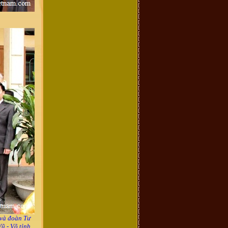
 và đoàn Tư
ũ - Võ tỉnh