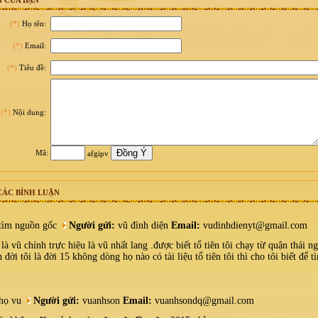
 CỦA BẠN
(*)
Họ tên:
(*)
Email:
(*)
Tiêu đề:
(*)
Nội dung:
Mã:
afgipv
CÁC BÌNH LUẬN
tìm nguồn gốc
Người gửi:
vũ đình diện
Email:
vudinhdienyt@gmail.com
là vũ chính trực hiệu là vũ nhất lang .được biết tổ tiên tôi chạy từ quận thái 
 đời tôi là đời 15 không dòng họ nào có tài liệu tổ tiên tôi thì cho tôi biết để t
họ vu
Người gửi:
vuanhson
Email:
vuanhsondq@gmail.com