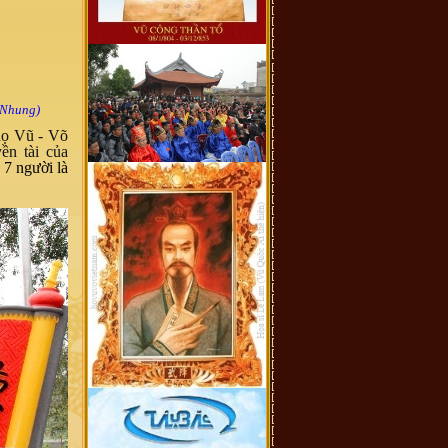
 Nhung)
họ Vũ - Võ
ền tài của
 7 người là