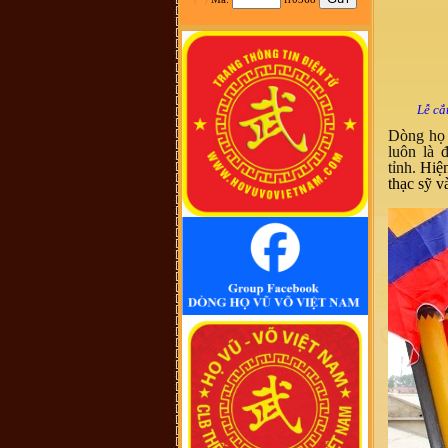
tộc Vũ-Võ.
HBH :
Dạ con/cháu/em xin phép tìm
nhánh Võ Hy của cụ Võ Liêm ở làng
Thần Phù Huế ạ. Xin cám ơn
vũ đình diện :
tổ tiên tôi tên là vũ
chính trực chạy từ quận thái nguyên
vào nghệ an nay tôi đăng lên đây
không biết dòng họ vũ võ nào có tài
Lễ cắ
liệu của dòng họ tôi ko
Dòng họ 
Võ Như Hoàng Phước :
Như Vũ
Phong bên trên có nói, từ thời HBT
luôn là 
đã có họ Vũ, rồi bao nhiêu họ
tỉnh.
Hiện
Vũ/Võ không phải từ ông cụ Vũ
thạc sỹ v
Hồn mà phát sinh ra. Ở đây mình
cũng không thấy cây phả hệ đầy đủ
từ dòng họ Vũ (Hồn). Như họ Võ
Như của mình ở Quảng Nam thì lại
phát tích từ ông Võ Như Phô, con
ông Võ Như Oanh di cư từ miền bắc
(không rõ tỉnh) vào từ năm 1667.
Việc tìm hiểu cội nguồn cũng chưa
đến điểm mấu chốt. Một số ông/bác
trong tộc họ dẫn về tộc Vũ/Võ với
cụ tổ Vũ Hồn nhưng không có cây
phả hệ để thấy sự gắn kết này. Mong
một ngày sẽ có cây phả hệ để mọi
con dân họ Vũ/Võ có thể biết dòng
máu trong mình từ đâu ra. Trân
trọng.
Vũ Phong :
Tôi thấy từ thời Hai Bà
TRưng đã có họ Vũ ,Các bác có thể
xem sự tích tướng quân Bát Nàn.Nên
nói họ Vũ ở ViệtNam xuất phát kỷ
13 -Với Ông tổ là Vũ Hồn ,là không
thuyết Phục.