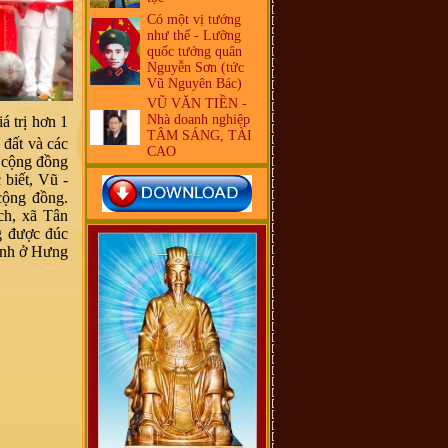
Có một vị tướng
như thế - Lưỡng
quốc tướng quân
Nguyễn Sơn (tức
Vũ Nguyên Bác)
VŨ VĂN TIỀN -
Nhà doanh nghiệp
á trị hơn 1
TÂM SÁNG, TÀI
đất và các
CAO
a cộng đồng
 biết, Vũ -
cộng đồng.
ch, xã Tân
g được đúc
Minh ở Hưng