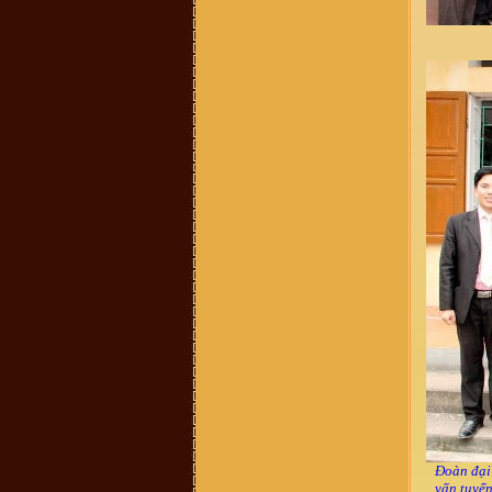
458 587, giới thiệu là người trong
BLL dòng họ ở 38 Hàng Chuối - Hà
nội và bán sách lịch sử dòng họ
400.000 đồng/bộ. Xin BLL xác
nhận giúp. Xin cảm ơn
Vũ Văn Sơn :
Tôi xin góp ý với Ban
quản trị nên thêm một mục thông tin
ban điều hành dòng họ để cho cộng
đồng dòng họ còn biết cá nhân nào
đang giữ cương vị gì trong ban tổ
chức điều hành của dòng họ cho tiện
liên hệ. Vào trang thông tin mà mù
mờ tìm kiếm thông tin thấy khó quá
trandat :
em có việc cần liên hệ với
trưởng thôn Mộ Trạch, admin hay ai
có sđt thì làm ơn cho em xin với ạ.
Em cám ơn!
vuhao21 :
anh em nao hoc cntt thi
vao w3schools hoc nhe!chao than ai
Vũ Thu Trang :
ai cho mik bt thêm
về những nét văn hóa liên quan tới
đền thờ vũ cố đc ko
Vũ Văn Tuấn :
Cháu thấy mọi thông
tin đầy đủ, nhưng những cuốn sách
nói về dòng họ VŨ VÕ nên chuyển
sang bản điện tử PDF để cho mọi
người có thể tải xuống đọc. Nhiều
người biết đó là điều tốt, đây là dự
án làm sách điện tử rất cần thiết vì
nó có sức lan toả nhanh nhất. Cháu
xin chân thành cảm ơn!
Võ Chí Thành :
Con Cháu họ Vũ
Võ Việt Nam muốn tìm hiểu và trở
Đoàn đại
về cội nguồn thăm quê cha đất tổ ạ!
vấn tuyển