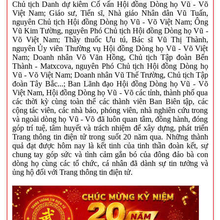
Chủ tịch Danh dự kiêm Cố vấn Hội đồng Dòng họ Vũ - Võ
Việt Nam; Giáo sư, Tiến sĩ, Nhà giáo Nhân dân Vũ Tuấn,
nguyên Chủ tịch Hội đồng Dòng họ Vũ - Võ Việt Nam; Ông
Vũ Kim Tường, nguyên Phó Chủ tịch Hội đồng Dòng họ Vũ -
Võ Việt Nam; Thầy thuốc Ưu tú, Bác sĩ Vũ Thị Thành,
nguyên Ủy viên Thường vụ Hội đồng Dòng họ Vũ - Võ Việt
Nam; Doanh nhân Võ Văn Hồng, Chủ tịch Tập đoàn Bến
Thành - Matxcova, nguyên Phó Chủ tịch Hội đồng Dòng họ
Vũ - Võ Việt Nam; Doanh nhân Vũ Thế Trường, Chủ tịch Tập
đoàn Tây Bắc...; Ban Lãnh đạo Hội đồng Dòng họ Vũ - Võ
Việt Nam, Hội đồng Dòng họ Vũ - Võ các tỉnh, thành phố qua
các thời kỳ cùng toàn thể các thành viên Ban Biên tập, các
cộng tác viên, các nhà báo, phóng viên, nhà nghiên cứu trong
và ngoài dòng họ Vũ - Võ đã luôn quan tâm, đồng hành, đóng
góp trí tuệ, tâm huyết và trách nhiệm để xây dựng, phát triển
Trang thông tin điện tử trong suốt 20 năm qua. Những thành
quả đạt được hôm nay là kết tinh của tinh thần đoàn kết, sự
chung tay góp sức và tình cảm gắn bó của đông đảo bà con
dòng họ cùng các tổ chức, cá nhân đã dành sự tin tưởng và
ủng hộ đối với Trang thông tin điện tử.