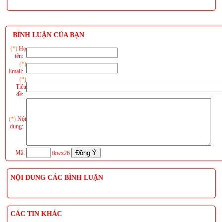
BÌNH LUẬN CỦA BẠN
(*)
Họ
tên:
(*)
Email:
(*)
Tiêu
đề:
(*)
Nội
dung:
Mã:
ikwx26
NỘI DUNG CÁC BÌNH LUẬN
CÁC TIN KHÁC