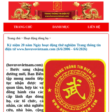
TRANG CHỦ
DANH MỤC
LIÊN HỆ
Trang chủ
>
Hoạt động dòng họ
>
Kỷ niệm 20 năm Ngày hoạt động thử nghiệm Trang thông tin
điện tử www.hovuvovietnam.com (6/6/2006 - 6/6/2026)
(hovuvovietnam.com)
-
Bước sang chặng
đường mới, Ban Biên
tập mong muốn tiếp
tục nhận được sự
quan tâm, hợp tác và
đồng hành của các
cấp lãnh đạo dòng
họ, các tổ chức, cá
nhân, các nhà nghiên
cứu, nhà báo, cộng