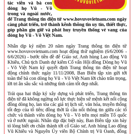
tác viên và bà con
dòng họ Vũ - Võ
trong và ngoài nước,
để Trang thông tin điện tử www.hovuvovietnam.com ngày
càng phát triển, trở thành kênh thông tin uy tín, thiết thực,
góp phần gìn giữ và phát huy truyền thống vẻ vang của
dòng họ Vũ - Võ Việt Nam.
Nhân dịp kỷ niệm 20 năm ngày Trang thông tin điện tử
www.hovuvovietnam.com hoạt động thử nghiệm (6/6/2006 -
6/6/2026) - bước tiền đề để Giáo sư, Anh hùng Lao động Vũ
Khiêu, Chủ tịch Danh dự kiêm Cố vấn Hội đồng Dòng họ Vũ
- Võ Việt Nam ký quyết định Trang thông tin điện tử hoạt
động chính thức ngày 11/11/2008, Ban Biên tập xin gửi tới
toàn thể bà con dòng họ Vũ - Võ Việt Nam lời chào trân trọng,
lời tri ân sâu sắc và những tình cảm tốt đẹp nhất.
Trải qua hai thập kỷ xây dựng và phát triển, Trang thông tin
điện tử đã không ngừng nỗ lực thực hiện sứ mệnh kết nối cộng
đồng dòng họ, lan tỏa các giá trị lịch sử, văn hóa, truyền thống
tốt đẹp của tổ tiên; đồng thời là cầu nối thông tin giữa các tổ
chức và thành viên dòng họ Vũ - Võ trên mọi miền Tổ quốc
và ở nước ngoài. Nhân dịp đặc biệt này, Ban Biên tập xin bày
tỏ lòng biết ơn chân thành tới cố Giáo sư, Anh hùng Lao động
Vũ Khiêu và Nguyên Ủy viên Bộ Chính trị Vũ Oanh, đồng