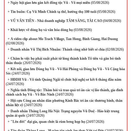
+
Ngày hội giao lưu gắn kết đồng tộc Vũ - Võ mọi miền
(05/08/2026)
+
Tin buồn: Cụ Vũ Minh Chính tạ thế, hưởng thọ 100 tuổi
(05/08/2026)
+
VŨ VĂN TIỀN - Nhà doanh nghiệp TÂM SÁNG, TÀI CAO
(04/08/2026)
+
Khái lược về dòng họ và văn hóa dòng họ
(03/08/2026)
+
A video clip about Mo Trach Village, Tan Hong, Binh Giang, Hai Duong
(02/08/2026)
+
Doanh nhân Vũ Thị Bích Nhuần: Thành công nhờ biết sẻ chia
(02/08/2026)
+
Chăm lo việc họ phải xuất phát từ lòng thành kính Tổ tiên và gắn bó tình
thân thuộc
(26/07/2026)
+
Kết nối, giao lưu Dòng họ Vũ - Võ Hải Phòng và Dòng họ Vũ - Võ Cộng hòa
Séc
(24/07/2026)
+
HĐDH Vũ - Võ tỉnh Quảng Ngãi tổ chức hội nghị sơ kết 6 tháng đầu năm
(24/07/2026)
+
Nghĩa tình Đồng tộc: Thăm hỏi và trao quà tri ân các vị lão thành, gia đình
chính sách họ Vũ - Võ Bắc Ninh
(24/07/2026)
+
Hội cựu Công an nhân dân phường Kinh Bắc tri ân các thương binh, thân
nhân liệt sỹ
(24/07/2026)
+
Danh nhân Thăng Long Hà Nội: Trạng nguyên Vũ Duệ - Hào kiệt trung
quân ái quốc
(24/07/2026)
+
"Lên đời" đại gia, quan chức là rùm beng họp họ
(24/07/2026)
+
Tập đoàn Thăng Long - 30 năm tôn vinh ẩm thực Việt tại Đức
(24/07/2026)