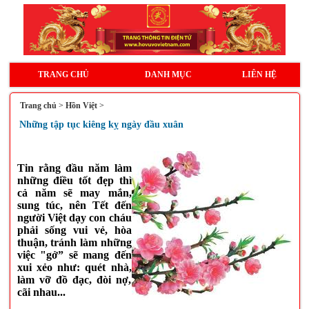
TRANG CHỦ
DANH MỤC
LIÊN HỆ
Trang chủ
>
Hồn Việt
>
Những tập tục kiêng kỵ ngày đầu xuân
Tin rằng đầu năm làm
những điều tốt đẹp thì
cả năm sẽ may mắn,
sung túc, nên Tết đến
người Việt dạy con cháu
phải sống vui vẻ, hòa
thuận, tránh làm những
việc "gở” sẽ mang đến
xui xẻo như: quét nhà,
làm vỡ đồ đạc, đòi nợ,
cãi nhau...