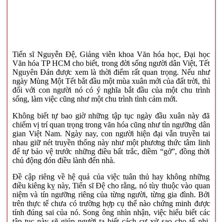
Tiến sĩ Nguyễn Đệ, Giảng viên khoa Văn hóa học, Đại học
Văn hóa TP HCM cho biết, trong đời sống người dân Việt, Tết
Nguyên Đán được xem là thời điểm rất quan trọng. Nếu như
ngày Mùng Một Tết bắt đầu một mùa xuân mới của đất trời, thì
đối với con người nó có ý nghĩa bắt đầu của một chu trình
sống, làm việc cũng như một chu trình tình cảm mới.
Không biết tự bao giờ những tập tục ngày đầu xuân này đã
chiếm vị trí quan trọng trong văn hóa cũng như tín ngưỡng dân
gian Việt Nam. Ngày nay, con người hiện đại vẫn truyền tai
nhau giữ nét truyền thống này như một phương thức tâm linh
để tự bảo vệ trước những điều bất trắc, điềm “gở”, đồng thời
chủ động đón điều lành đến nhà.
Đề cập riêng về hệ quả của việc tuân thủ hay không những
điều kiêng kỵ này, Tiến sĩ Đệ cho rằng, nó tùy thuộc vào quan
niệm và tín ngưỡng riêng của từng người, từng gia đình. Bởi
trên thực tế chưa có trường hợp cụ thể nào chứng minh được
tính đúng sai của nó. Song ông nhìn nhận, việc hiểu biết các
tập tục này sẽ giúp người ta biết cách cư xử sao cho tế nhị,