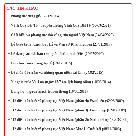
CÁC TIN KHÁC
+
Phong tục cúng giỗ
(30/12/2024)
+
Vinh Quy Bái Tổ - Truyền Thống Vinh Quy Bái Tổ
(30/09/2021)
+
Chữ hiếu và phong tục thờ cúng của người Việt Nam
(24/04/2020)
+
Lễ Giao thừa: Cách bày Lễ và Văn sớ Khấn nguyện
(27/01/2017)
+
Lễ dâng sao giải hạn trong tâm linh người Việt
(20/07/2016)
+
Lời chúc rượu trong tiệc lễ
(29/12/2015)
+
Lễ chùa đầu năm và những quan niệm sai lầm
(24/02/2015)
+
Ý nghĩa mùa Vu Lan (ngày 15/7 âm lịch hàng năm)
(10/08/2014)
+
Dòng họ - nguồn mạch truyền thống
(10/06/2011)
+
112 điều nên biết về phong tục Việt Nam (phần 4): Đạo hiếu
(02/03/2009)
+
112 điều nên biết về phong tục Việt Nam (phần 3): Giao thiệp
(02/03/2009)
+
112 điều nên biết về phong tục Việt Nam (phần 2): Sinh dưỡng
(02/03/2009)
+
112 điều nên biết về phong tục Việt Nam: Mục I: Cưới hỏi
(08/11/2008)