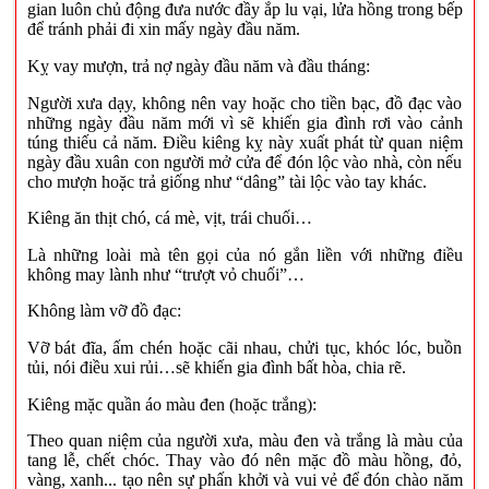
gian luôn chủ động đưa nước đầy ắp lu vại, lửa hồng trong bếp
để tránh phải đi xin mấy ngày đầu năm.
Kỵ vay mượn, trả nợ ngày đầu năm và đầu tháng:
Người xưa dạy, không nên vay hoặc cho tiền bạc, đồ đạc vào
những ngày đầu năm mới vì sẽ khiến gia đình rơi vào cảnh
túng thiếu cả năm. Điều kiêng kỵ này xuất phát từ quan niệm
ngày đầu xuân con người mở cửa để đón lộc vào nhà, còn nếu
cho mượn hoặc trả giống như “dâng” tài lộc vào tay khác.
Kiêng ăn thịt chó, cá mè, vịt, trái chuối…
Là những loài mà tên gọi của nó gắn liền với những điều
không may lành như “trượt vỏ chuối”…
Không làm vỡ đồ đạc:
Vỡ bát đĩa, ấm chén hoặc cãi nhau, chửi tục, khóc lóc, buồn
tủi, nói điều xui rủi…sẽ khiến gia đình bất hòa, chia rẽ.
Kiêng mặc quần áo màu đen (hoặc trắng):
Theo quan niệm của người xưa, màu đen và trắng là màu của
tang lễ, chết chóc. Thay vào đó nên mặc đồ màu hồng, đỏ,
vàng, xanh... tạo nên sự phấn khởi và vui vẻ để đón chào năm