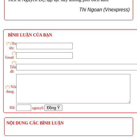
Thi Ngoan (Vnexpress)
BÌNH LUẬN CỦA BẠN
(*)
Họ
tên:
(*)
Email:
(*)
Tiêu
đề:
(*)
Nội
dung:
Mã:
egmsy6
NỘI DUNG CÁC BÌNH LUẬN