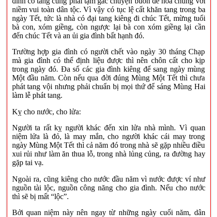
đình có tang cũng phải tạm gác chuyện buồn để hòa chung với
niềm vui toàn dân tộc. Vì vậy có tục lệ cất khăn tang trong ba
ngày Tết, tức là nhà có đại tang kiêng đi chúc Tết, mừng tuổi
bà con, xóm giềng, còn ngược lại bà con xóm giềng lại cần
đến chúc Tết và an ủi gia đình bất hạnh đó.
Trường hợp gia đình có người chết vào ngày 30 tháng Chạp
mà gia đình có thể định liệu được thì nên chôn cất cho kịp
trong ngày đó. Đa số các gia đình kiêng để sang ngày mùng
Một đầu năm. Còn nếu qua đời đúng Mùng Một Tết thì chưa
phát tang vội nhưng phải chuẩn bị mọi thứ để sáng Mùng Hai
làm lễ phát tang.
Kỵ cho nước, cho lửa:
Người ta rất kỵ người khác đến xin lửa nhà mình. Vì quan
niệm lửa là đỏ, là may mắn, cho người khác cái may trong
ngày Mùng Một Tết thì cả năm đó trong nhà sẽ gặp nhiều điều
xui rủi như làm ăn thua lỗ, trong nhà lủng củng, ra đường hay
gặp tai vạ.
Ngoài ra, cũng kiêng cho nước đầu năm vì nước được ví như
nguồn tài lộc, nguồn công năng cho gia đình. Nếu cho nước
thì sẽ bị mất “lộc”.
Bởi quan niệm này nên ngay từ những ngày cuối năm, dân