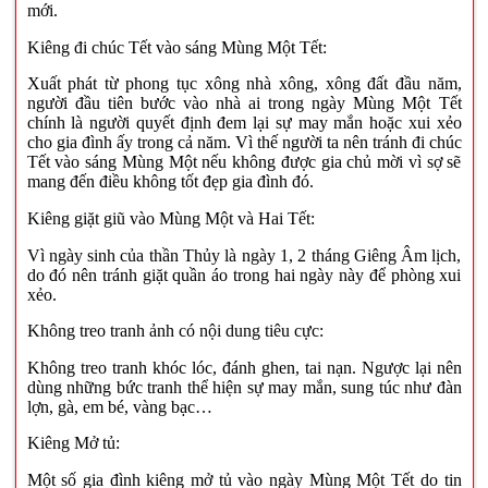
mới.
Kiêng đi chúc Tết vào sáng Mùng Một Tết:
Xuất phát từ phong tục xông nhà xông, xông đất đầu năm,
người đầu tiên bước vào nhà ai trong ngày Mùng Một Tết
chính là người quyết định đem lại sự may mắn hoặc xui xẻo
cho gia đình ấy trong cả năm. Vì thế người ta nên tránh đi chúc
Tết vào sáng Mùng Một nếu không được gia chủ mời vì sợ sẽ
mang đến điều không tốt đẹp gia đình đó.
Kiêng giặt giũ vào Mùng Một và Hai Tết:
Vì ngày sinh của thần Thủy là ngày 1, 2 tháng Giêng Âm lịch,
do đó nên tránh giặt quần áo trong hai ngày này để phòng xui
xẻo.
Không treo tranh ảnh có nội dung tiêu cực:
Không treo tranh khóc lóc, đánh ghen, tai nạn. Ngược lại nên
dùng những bức tranh thể hiện sự may mắn, sung túc như đàn
lợn, gà, em bé, vàng bạc…
Kiêng Mở tủ:
Một số gia đình kiêng mở tủ vào ngày Mùng Một Tết do tin