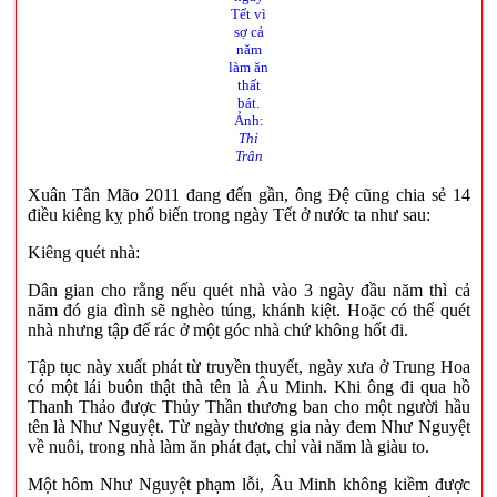
Tết vì
sợ cả
năm
làm ăn
thất
bát.
Ảnh:
Thi
Trân
Xuân Tân Mão 2011 đang đến gần, ông Đệ cũng chia sẻ 14
điều kiêng kỵ phổ biến trong ngày Tết ở nước ta như sau:
Kiêng quét nhà:
Dân gian cho rằng nếu quét nhà vào 3 ngày đầu năm thì cả
năm đó gia đình sẽ nghèo túng, khánh kiệt. Hoặc có thể quét
nhà nhưng tập để rác ở một góc nhà chứ không hốt đi.
Tập tục này xuất phát từ truyền thuyết, ngày xưa ở Trung Hoa
có một lái buôn thật thà tên là Âu Minh. Khi ông đi qua hồ
Thanh Thảo được Thủy Thần thương ban cho một người hầu
tên là Như Nguyệt. Từ ngày thương gia này đem Như Nguyệt
về nuôi, trong nhà làm ăn phát đạt, chỉ vài năm là giàu to.
Một hôm Như Nguyệt phạm lỗi, Âu Minh không kiềm được