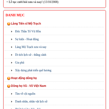
+
Lễ tục cưới hỏi xưa và nay!
(13/10/2008)
DANH MỤC
Làng Tiến sĩ Mộ Trạch
Đức Thần Tổ Vũ Hồn
Sự kiện - Hoạt động
Làng Mộ Trạch xưa và nay
Di tích lịch sử - thắng cảnh
Gia phả
Xây dựng phát triển quê hương
Hoạt động dòng họ
Dòng họ Vũ - Võ Việt Nam
Tìm về cội nguồn
Danh nhân, nhân vật lịch sử