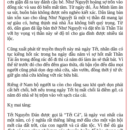
cơn giận đã ra tay đánh cậu bé. Như Nguyệt hoảng sợ trốn vào
đống rác và sau đó biến mất tăm. Từ ngày đó, Âu Minh làm ăn
sa sút, buôn bán không được nên nghèo kiết xác. Dân làng bàn
tán xôn xao cho rằng Như Nguyệt là một vị thần đã mang lại
sự giàu có, hưng thịnh mà nhà Âu không biết quý trọng. Từ
đó, dân gian đã lập bàn thờ Như Nguyệt và đặt tên là Thần Tài
với hy vọng vị thần này sẽ độ trì cho gia đình được nhiều tài
lộc.
Cũng xuất phát từ truyền thuyết này mà ngày Tết, nhân dân có
tục kiêng hốt rác trong ba ngày đầu năm vì sợ hốt mất Thần
Tài ẩn trong đống rác đổ đi thì cả năm đó làm ăn sẽ thất bát. Vì
thế từ trước đó cho đến đêm giao thừa, dù bận rộn đến đâu mọi
người cũng phải dọn dẹp nhà cửa, sân vườn, đồng thời ý tứ ức
giữ gìn nhà cửa không vứt rác bừa bãi.
Riêng ở Nam bộ người ta còn cho rằng sau khi quét dọn phải
cất hết chổi, bởi nếu trong ngày Tết bị mất chổi là điềm gở, cả
năm đó nhà sẽ bị trộm vào vét sạch của cải.
Kỵ mai táng:
Tết Nguyên Đán được gọi là “Tết Cả”, là ngày vui nhất của
một năm, có ý nghĩa rất thiêng liêng mở đầu cho một vận hội
mới của đất trời, của con người và cả dân tộc. Vì thế dù gia