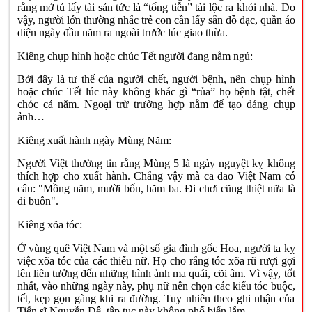
rằng mở tủ lấy tài sản tức là “tống tiễn” tài lộc ra khỏi nhà. Do
vậy, người lớn thường nhắc trẻ con cần lấy sẵn đồ đạc, quần áo
diện ngày đầu năm ra ngoài trước lúc giao thừa.
Kiêng chụp hình hoặc chúc Tết người đang nằm ngủ:
Bởi đây là tư thế của người chết, người bệnh, nên chụp hình
hoặc chúc Tết lúc này không khác gì “rủa” họ bệnh tật, chết
chóc cả năm. Ngoại trừ trường hợp nằm để tạo dáng chụp
ảnh…
Kiêng xuất hành ngày Mùng Năm:
Người Việt thường tin rằng Mùng 5 là ngày nguyệt kỵ không
thích hợp cho xuất hành. Chẳng vậy mà ca dao Việt Nam có
câu: "Mồng năm, mười bốn, hăm ba. Đi chơi cũng thiệt nữa là
đi buôn".
Kiêng xõa tóc:
Ở vùng quê Việt Nam và một số gia đình gốc Hoa, người ta kỵ
việc xõa tóc của các thiếu nữ. Họ cho rằng tóc xõa rũ rượi gợi
lên liên tưởng đến những hình ảnh ma quái, cõi âm. Vì vậy, tốt
nhất, vào những ngày này, phụ nữ nên chọn các kiểu tóc buộc,
tết, kẹp gọn gàng khi ra đường. Tuy nhiên theo ghi nhận của
Tiến sĩ Nguyễn Đệ, tập tục này không phổ biến lắm.