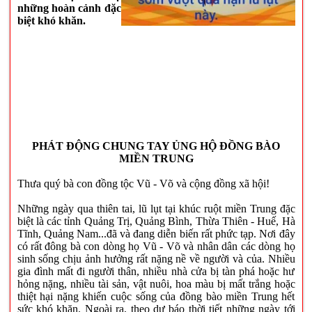
những hoàn cảnh đặc
biệt khó khăn.
PHÁT ĐỘNG CHUNG TAY ỦNG HỘ ĐỒNG BÀO
MIỀN TRUNG
Thưa quý bà con đồng tộc Vũ - Võ và cộng đồng xã hội!
Những ngày qua thiên tai, lũ lụt tại khúc ruột miền Trung đặc
biệt là các tỉnh Quảng Trị, Quảng Bình, Thừa Thiên - Huế, Hà
Tĩnh, Quảng Nam...đã và đang diễn biến rất phức tạp. Nơi đây
có rất đông bà con dòng họ Vũ - Võ và nhân dân các dòng họ
sinh sống chịu ảnh hưởng rất nặng nề về người và của. Nhiều
gia đình mất đi người thân, nhiều nhà cửa bị tàn phá hoặc hư
hỏng nặng, nhiều tài sản, vật nuôi, hoa màu bị mất trắng hoặc
thiệt hại nặng khiến cuộc sống của đồng bào miền Trung hết
sức khó khăn. Ngoài ra, theo dự báo thời tiết những ngày tới