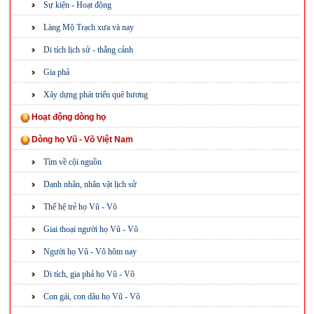
Sự kiện - Hoạt động
Làng Mộ Trạch xưa và nay
Di tích lịch sử - thắng cảnh
Gia phả
Xây dựng phát triển quê hương
Hoạt động dòng họ
Dòng họ Vũ - Võ Việt Nam
Tìm về cội nguồn
Danh nhân, nhân vật lịch sử
Thế hệ trẻ họ Vũ - Võ
Giai thoại người họ Vũ - Võ
Người họ Vũ - Võ hôm nay
Di tích, gia phả họ Vũ - Võ
Con gái, con dâu họ Vũ - Võ