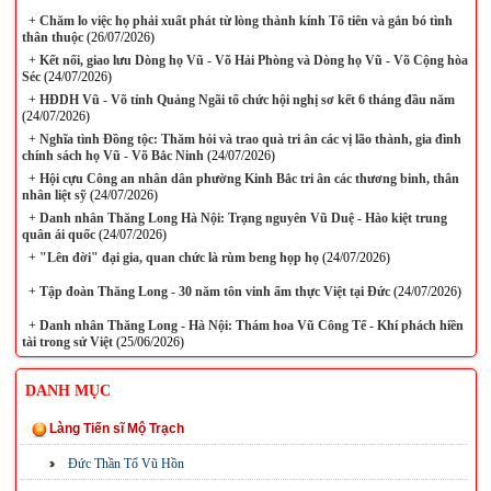
+
Chăm lo việc họ phải xuất phát từ lòng thành kính Tổ tiên và gắn bó tình
thân thuộc
(26/07/2026)
+
Kết nối, giao lưu Dòng họ Vũ - Võ Hải Phòng và Dòng họ Vũ - Võ Cộng hòa
Séc
(24/07/2026)
+
HĐDH Vũ - Võ tỉnh Quảng Ngãi tổ chức hội nghị sơ kết 6 tháng đầu năm
(24/07/2026)
+
Nghĩa tình Đồng tộc: Thăm hỏi và trao quà tri ân các vị lão thành, gia đình
chính sách họ Vũ - Võ Bắc Ninh
(24/07/2026)
+
Hội cựu Công an nhân dân phường Kinh Bắc tri ân các thương binh, thân
nhân liệt sỹ
(24/07/2026)
+
Danh nhân Thăng Long Hà Nội: Trạng nguyên Vũ Duệ - Hào kiệt trung
quân ái quốc
(24/07/2026)
+
"Lên đời" đại gia, quan chức là rùm beng họp họ
(24/07/2026)
+
Tập đoàn Thăng Long - 30 năm tôn vinh ẩm thực Việt tại Đức
(24/07/2026)
+
Danh nhân Thăng Long - Hà Nội: Thám hoa Vũ Công Tể - Khí phách hiền
tài trong sử Việt
(25/06/2026)
DANH MỤC
Làng Tiến sĩ Mộ Trạch
Đức Thần Tổ Vũ Hồn