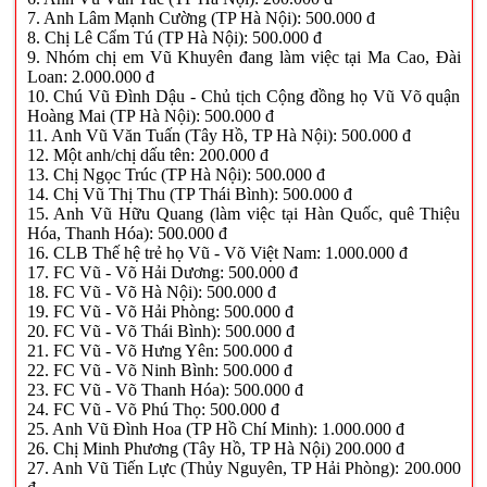
7. Anh Lâm Mạnh Cường (TP Hà Nội): 500.000 đ
8. Chị Lê Cẩm Tú (TP Hà Nội): 500.000 đ
9. Nhóm chị em Vũ Khuyên đang làm việc tại Ma Cao, Đài
Loan: 2.000.000 đ
10. Chú Vũ Đình Dậu - Chủ tịch Cộng đồng họ Vũ Võ quận
Hoàng Mai (TP Hà Nội): 500.000 đ
11. Anh Vũ Văn Tuấn (Tây Hồ, TP Hà Nội): 500.000 đ
12. Một anh/chị dấu tên: 200.000 đ
13. Chị Ngọc Trúc (TP Hà Nội): 500.000 đ
14. Chị Vũ Thị Thu (TP Thái Bình): 500.000 đ
15. Anh Vũ Hữu Quang (làm việc tại Hàn Quốc, quê Thiệu
Hóa, Thanh Hóa): 500.000 đ
16. CLB Thế hệ trẻ họ Vũ - Võ Việt Nam: 1.000.000 đ
17. FC Vũ - Võ Hải Dương: 500.000 đ
18. FC Vũ - Võ Hà Nội): 500.000 đ
19. FC Vũ - Võ Hải Phòng: 500.000 đ
20. FC Vũ - Võ Thái Bình): 500.000 đ
21. FC Vũ - Võ Hưng Yên: 500.000 đ
22. FC Vũ - Võ Ninh Bình: 500.000 đ
23. FC Vũ - Võ Thanh Hóa): 500.000 đ
24. FC Vũ - Võ Phú Thọ: 500.000 đ
25. Anh Vũ Đình Hoa (TP Hồ Chí Minh): 1.000.000 đ
26. Chị Minh Phương (Tây Hồ, TP Hà Nội) 200.000 đ
27. Anh Vũ Tiến Lực (Thủy Nguyên, TP Hải Phòng): 200.000