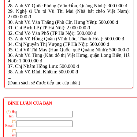
đ
28. Anh Vũ Quốc Phòng (Vân Đồn, Quảng Ninh): 300.000 đ
29. Nghệ sĩ Ưu tú Vũ Thị Mai (Nhà hát chèo Việt Nam):
2.000.000 đ
30. Anh Vũ Văn Thắng (Phù Cừ, Hưng Yên): 500.000 đ
31. Chị Bích Lê (TP Hà Nội): 2.000.000 đ
32. Chú Võ Văn Phổ (TP Hà Nội): 500.000 đ
33. Anh Vũ Hồng Quân (Vĩnh Lộc, Thanh Hóa): 500.000 đ
34. Chị Nguyễn Thị Vượng (TP Hà Nội): 500.000 đ
35. Chị Vũ Thị May (Hàn Quốc, quê Quảng Ninh): 500.000 đ
36. Anh Vũ Tùng (Khu đô thị Việt Hưng, quận Long Biên, Hà
Nội): 1.000.000 đ
37. Chị Nhâm Hồng Lưu: 500.000 đ
38. Anh Vũ Đình Khiêm: 500.000 đ
...
(Danh sách sẽ được tiếp tục cập nhật)
BÌNH LUẬN CỦA BẠN
(*)
Họ
tên:
(*)
Email:
(*)
Tiêu