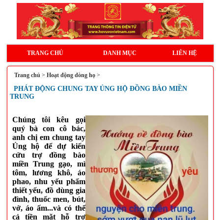
TRANG CHỦ
DANH MỤC
LIÊN HỆ
Trang chủ
>
Hoạt động dòng họ
>
PHÁT ĐỘNG CHUNG TAY ỦNG HỘ ĐỒNG BÀO MIỀN
TRUNG
Chúng tôi kêu gọi
quý bà con cô bác,
anh chị em chung tay
Ủng
hộ
để dự kiến
cứu trợ đồng bào
miền Trung gạo, mì
tôm, lương khô, áo
phao, nhu yếu phẩm
thiết yếu, đồ dùng gia
đình, thuốc men, bút,
vở, áo ấm...và có thể
cả tiền mặt hỗ trợ