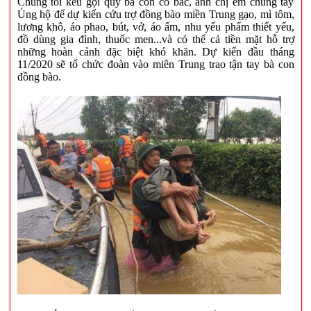
Chúng tôi kêu gọi quý bà con cô bác, anh chị em chung tay
Ủng hộ để dự kiến cứu trợ đồng bào miền Trung gạo, mì tôm,
lương khô, áo phao, bút, vở, áo ấm, nhu yếu phẩm thiết yếu,
đồ dùng gia đình, thuốc men...và có thể cả tiền mặt hỗ trợ
những hoàn cảnh đặc biệt khó khăn. Dự kiến đầu tháng
11/2020 sẽ tổ chức đoàn vào miên Trung trao tận tay bà con
đồng bào.