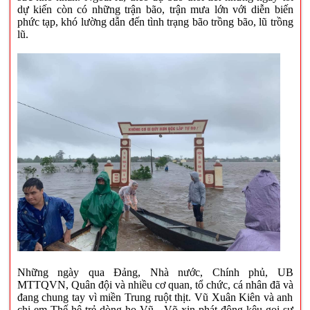
dự kiến còn có những trận bão, trận mưa lớn với diễn biến
phức tạp, khó lường dẫn đến tình trạng bão trồng bão, lũ trồng
lũ.
Những ngày qua Đảng, Nhà nước, Chính phủ, UB
MTTQVN, Quân đội và nhiều cơ quan, tổ chức, cá nhân đã và
đang chung tay vì miền Trung ruột thịt. Vũ Xuân Kiên và anh
chị em Thế hệ trẻ dòng họ Vũ - Võ xin phát động kêu gọi sự