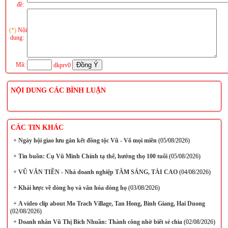
đề:
(*)
Nội
dung:
Mã:
dkprv0
NỘI DUNG CÁC BÌNH LUẬN
CÁC TIN KHÁC
+
Ngày hội giao lưu gắn kết đồng tộc Vũ - Võ mọi miền
(05/08/2026)
+
Tin buồn: Cụ Vũ Minh Chính tạ thế, hưởng thọ 100 tuổi
(05/08/2026)
+
VŨ VĂN TIỀN - Nhà doanh nghiệp TÂM SÁNG, TÀI CAO
(04/08/2026)
+
Khái lược về dòng họ và văn hóa dòng họ
(03/08/2026)
+
A video clip about Mo Trach Village, Tan Hong, Binh Giang, Hai Duong
(02/08/2026)
+
Doanh nhân Vũ Thị Bích Nhuần: Thành công nhờ biết sẻ chia
(02/08/2026)