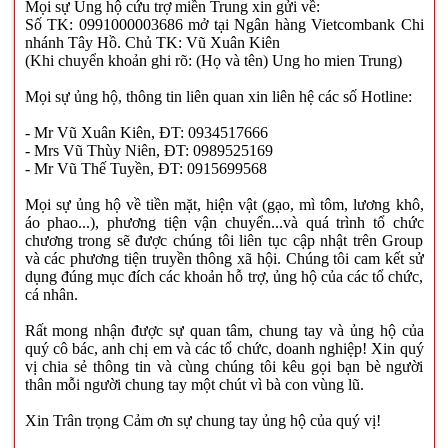
Mọi sự Ủng hộ cứu trợ miền Trung xin gửi về:
Số TK: 0991000003686 mở tại Ngân hàng Vietcombank Chi
nhánh Tây Hồ. Chủ TK: Vũ Xuân Kiên
(Khi chuyển khoản ghi rõ: (Họ và tên) Ung ho mien Trung)
Mọi sự ủng hộ, thông tin liên quan xin liên hệ các số Hotline:
- Mr Vũ Xuân Kiên, ĐT: 0934517666
- Mrs Vũ Thùy Niên, ĐT: 0989525169
- Mr Vũ Thế Tuyền, ĐT: 0915699568
Mọi sự ủng hộ về tiền mặt, hiện vật (gạo, mì tôm, lương khô,
áo phao...), phương tiện vận chuyển...và quá trình tổ chức
chương trong sẽ được chúng tôi liên tục cập nhật trên Group
và các phương tiện truyền thông xã hội. Chúng tôi cam kết sử
dụng đúng mục đích các khoản hỗ trợ, ủng hộ của các tổ chức,
cá nhân.
Rất mong nhận được sự quan tâm, chung tay và ủng hộ của
quý cô bác, anh chị em và các tổ chức, doanh nghiệp! Xin quý
vị chia sẻ thông tin và cùng chúng tôi kêu gọi bạn bè người
thân mỗi người chung tay một chút vì bà con vùng lũ.
Xin Trân trọng Cảm ơn sự chung tay ủng hộ của quý vị!