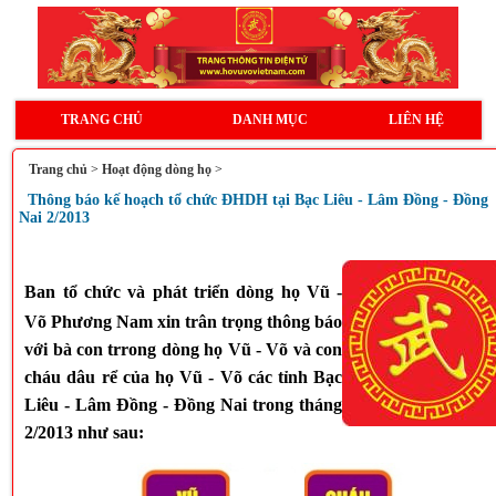
TRANG CHỦ
DANH MỤC
LIÊN HỆ
Trang chủ
>
Hoạt động dòng họ
>
Thông báo kế hoạch tổ chức ĐHDH tại Bạc Liêu - Lâm Đồng - Đồng
Nai 2/2013
Ban tổ chức và phát triển dòng họ Vũ -
Võ Phương
Nam
xin trân trọng thông báo
với bà con trrong dòng họ Vũ - Võ và con
cháu dâu rể của họ Vũ - Võ các tỉnh Bạc
Liêu - Lâm Đồng - Đồng Nai
trong tháng
2/2013 như sau: