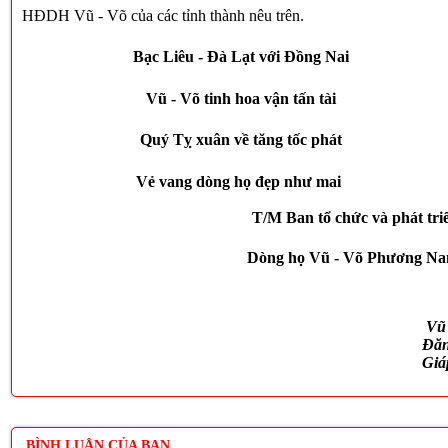
HĐDH Vũ - Võ của các tỉnh thành nêu trên.
Bạc Liêu - Đà Lạt với Đồng Nai
Vũ - Võ tinh hoa vận tấn tài
Quý Tỵ xuân về tăng tốc phát
Vẻ vang dòng họ đẹp như mai
T/M Ban tổ chức và phát tri
Dòng họ Vũ - Võ Phương
N
Vũ
Đă
Giá
BÌNH LUẬN CỦA BẠN