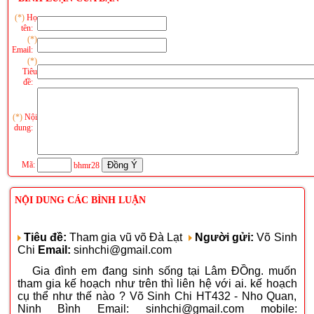
(*)
Họ
tên:
(*)
Email:
(*)
Tiêu
đề:
(*)
Nội
dung:
Mã:
bhmr28
NỘI DUNG CÁC BÌNH LUẬN
Tiêu đề:
Tham gia vũ võ Đà Lạt
Người gửi:
Võ Sinh
Chi
Email:
sinhchi@gmail.com
Gia đình em đang sinh sống tại Lâm ĐỒng. muốn
tham gia kế hoạch như trên thì liên hệ với ai. kế hoạch
cụ thể như thế nào ? Võ Sinh Chi HT432 - Nho Quan,
Ninh Bình Email: sinhchi@gmail.com mobile: