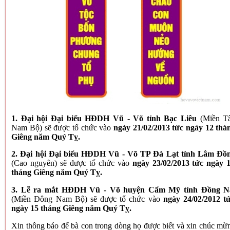
1.
Đại hội Đại biểu HĐDH Vũ - Võ tỉnh Bạc Liêu
(Miền T
Nam Bộ) sẽ được tổ chức vào
ngày 21/02/2013 tức ngày 12 thá
Giêng năm Quý Tỵ.
2.
Đại hội Đại biểu HĐDH Vũ - Võ TP Đà Lạt tỉnh Lâm Đồ
(Cao nguyên) sẽ được tổ chức vào
ngày 23/02/2013 tức ngày 
tháng Giêng năm Quý Tỵ.
3.
Lễ ra mắt HĐDH Vũ - Võ huyện Cẩm Mỹ tỉnh Đồng N
(Miền Đông Nam Bộ) sẽ được tổ chức vào
ngày 24/02/2012 t
ngày 15 tháng Giêng năm Quý Tỵ.
Xin thông báo để bà con trong dòng họ được biết và xin chúc mừ