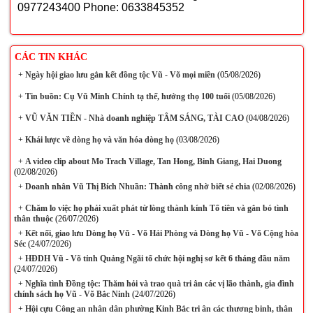
0977243400 Phone: 0633845352
CÁC TIN KHÁC
+
Ngày hội giao lưu gắn kết đồng tộc Vũ - Võ mọi miền
(05/08/2026)
+
Tin buồn: Cụ Vũ Minh Chính tạ thế, hưởng thọ 100 tuổi
(05/08/2026)
+
VŨ VĂN TIỀN - Nhà doanh nghiệp TÂM SÁNG, TÀI CAO
(04/08/2026)
+
Khái lược về dòng họ và văn hóa dòng họ
(03/08/2026)
+
A video clip about Mo Trach Village, Tan Hong, Binh Giang, Hai Duong
(02/08/2026)
+
Doanh nhân Vũ Thị Bích Nhuần: Thành công nhờ biết sẻ chia
(02/08/2026)
+
Chăm lo việc họ phải xuất phát từ lòng thành kính Tổ tiên và gắn bó tình
thân thuộc
(26/07/2026)
+
Kết nối, giao lưu Dòng họ Vũ - Võ Hải Phòng và Dòng họ Vũ - Võ Cộng hòa
Séc
(24/07/2026)
+
HĐDH Vũ - Võ tỉnh Quảng Ngãi tổ chức hội nghị sơ kết 6 tháng đầu năm
(24/07/2026)
+
Nghĩa tình Đồng tộc: Thăm hỏi và trao quà tri ân các vị lão thành, gia đình
chính sách họ Vũ - Võ Bắc Ninh
(24/07/2026)
+
Hội cựu Công an nhân dân phường Kinh Bắc tri ân các thương binh, thân