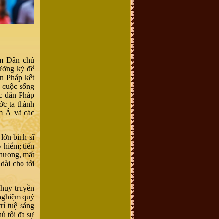
am Dân chủ
rường kỳ để
ân Pháp kết
ó cuộc sống
ực dân Pháp
ớc ta thành
am Á và các
lớn binh sĩ
y hiểm; tiến
thương, mất
dài cho tới
 huy truyền
 nghiệm quý
rí tuệ sáng
ủ tối đa sự