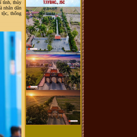
 tình, thủy
và nhân dân
 tộc, thống