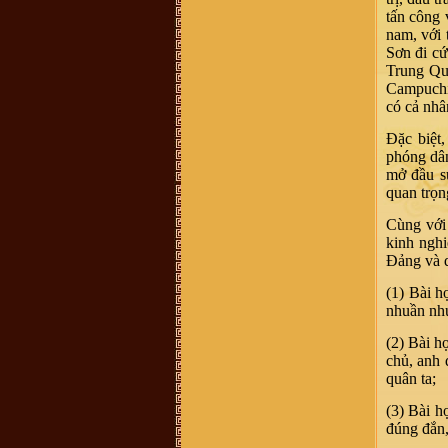
0899242688
tấn công 
Vũ Hồng Hải :
Cháu ở Hải Dương,
sn 92, muốn tìm hiểu nghiên cứu về
nam, với 
đời xưa, cụ tổ của mình
Sơn đi cứ
Vũ Võ Chí Dũng :
Hiện mình đang
Trung Qu
sống tại Qui Nhơn, Bình Định. Cho
hỏi số đt hay địa chỉ của trưởng họ
Campuchia
Vũ Võ tại Qui Nhơn, Bình Định đc
có cả nhâ
ko ạ ? SĐT: 0963579007. Thanks
Hoàng Hoa :
Thanh phong bạn đã
Đặc biệt
bị lừa đảo Tiền quyển gia phả chỉ có
100k thôi nhé - chính thống luôn
phóng dân
cần liên lạc ban quản lý di tích dòng
mở đầu sự
họ vũ làng mộ Trạch hoặc trưởng
thôn
quan trọn
Vũ Thanh Phong :
Hôm nay cháu
có nhận được 1 cuộc điện thoại về
Cùng với
việc mua 1 quyển sách về dòng tộc
kinh nghi
vũ võ với giá 400k, ông bà cô bác ơi
quyển sách đó có không ạ, dòng họ
Đảng và d
vũ võ có xuất bản không ạ. Con cảm
ơn ạ.
(1) Bài h
vu van trang :
mik ở năm đinh chào
tất cả ae
nhuần nhu
Bùi Mạnh Hùng :
Xin kính hỏi quý
vị. Tôi rất băn khoăn ko biết là viết
(2) Bài họ
hộ đến chi rồi đến phái đến nhánh
chủ, anh 
hay là họ đến phái đến chi đến
nhánh. Mong bậc bề trên chỉ bảo
quân ta;
dua. Chân thành cảm ơn
Vũ Xuân Tùng :
Mỗi lần con cháu ở
(3) Bài h
xa về, tìm đến mộ cụ Vũ Vĩnh Thái,
đúng đắn,
Mộ Trạch, Đống Dờm nhưng khó
quá, mong ban tổ chức thêm cho