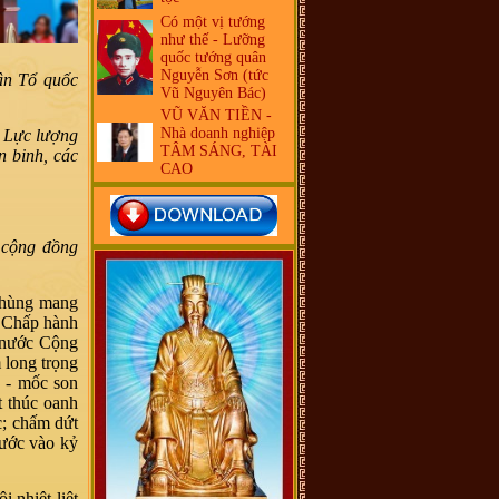
Có một vị tướng
như thế - Lưỡng
quốc tướng quân
Nguyễn Sơn (tức
ận Tổ quốc
Vũ Nguyên Bác)
VŨ VĂN TIỀN -
Nhà doanh nghiệp
g Lực lượng
TÂM SÁNG, TÀI
n binh, các
CAO
à cộng đồng
h hùng mang
n Chấp hành
 nước Cộng
 long trọng
 - mốc son
t thúc oanh
c; chấm dứt
bước vào kỷ
 nhiệt liệt