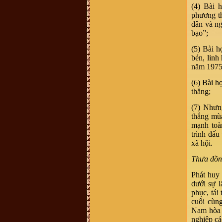
chức năng định vị các địa danh này
(4) Bài 
để con cháu thuận tiện hơn khi về
thăm đất tổ
phương th
Võ Văn Bình :
Thuân Lộc Hồng
dân và ng
Lĩnh Hà Tĩnh.
bạo”;
Anh Nguyen :
Co ai o gan cho minh
hoi tham bac Vu Thien Huu con
(5) Bài h
khoe khong? Minh la khach hang
cua bac Huu cach day nhieu nam
bén, linh
roi, nhung con giu tinh cam quy
năm 1975 
trong.
Võ Thành Quân :
Xin các vị tiền
(6) Bài h
bối Họ tộc Vũ-Võ cho con xin thỉnh
giáo. do ông nội mất sớm nên không
thắng;
thể hỏi được ông. hiện nay trong họ
tộc có một số chi có danh xưng
"Thái Nguyên Quận" nghĩa là gì? xin
(7) Nhưng
các vị chỉ bảo và đừng chê trách tiểu
thắng mù
bối
mạnh toà
Vũ Đắc Dũng :
Xin chào
trình đấu
Vũ Hữu Thọ :
Xin chào dòng họ Vũ
- Võ. Tôi xin hỏi nhà thờ họ Vũ -
xã hội.
Võ ở Thái Bình địa chỉ như thế nào ạ
vu dinh tuong :
muon tim lai noi coi
Thưa đồng
nguon ma kho qua , em o son la . dc
biet ong noi em theo ba cu len day
Phát huy
tu lau lam roi . chi biet que o duoi
xuoi
dưới sự l
Nguyễn Xuân hảo :
Xin kính chào
phục, tái
quý vi dòng họ Vũ. Cháu/anh/em
cuối cùng
không phải con cháu dòng họ Vũ
nhưng hiện tại đang hoàn thành luận
Nam hòa b
án tiến sĩ tại ĐHSP Hà Nội với đề tài
nghiệp cá
"Khảo cứu văn bản Hoa trình thi tập"