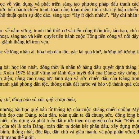
học về vận dụng và phát triển sáng tạo phương pháp đấu tranh cá
ức tiến hành chiến tranh toàn dân, toàn diện; triển khai lý luận chiến
hệ thuật quân sự độc đáo, sáng tạo; “lấy ít địch nhiều”, “lấy chí nhân
ọc về nắm vững, tranh thủ thời cơ và tiến công thần tốc, táo bạo, chủ
 hoạt, sáng tạo và kiên quyết tiến hành cuộc Tổng tiến công và nổi d
giành thắng lợi trọn vẹn.
ọc về lòng nhân ái, hòa hợp dân tộc, gác lại quá khứ, hướng tới tương l
 bài học lớn nhất, đồng thời là nhân tố hàng đầu quyết định thắng 
a Xuân 1975 là giữ vững sự lãnh đạo tuyệt đối của Đảng; xây dựng
n diện; nâng cao năng lực lãnh đạo và sức chiến đấu của Đảng tro
 tranh giải phóng dân tộc, thống nhất đất nước và bảo vệ thành quả củ
 chí, đồng bào và các quý vị đại biểu,
 những bài học quý báu từ thắng lợi của cuộc kháng chiến chống M
ãnh đạo của Đảng, toàn dân, toàn quân ta đã chung sức, đồng lòng b
 thiết, xây dựng và phát triển đất nước theo di nguyện của Bác “Điề
 của tôi là toàn Đảng, toàn dân ta đoàn kết phấn đấu, xây dựng mộ
ình, thống nhất, độc lập, dân chủ và giàu mạnh, và góp phần xứng 
ch mạng thế giới”.