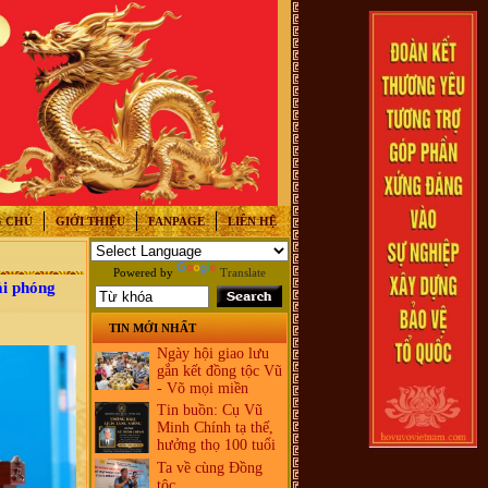
 CHỦ
GIỚI THIỆU
FANPAGE
LIÊN HỆ
Powered by
Translate
ải phóng
TIN MỚI NHẤT
Ngày hội giao lưu
gắn kết đồng tộc Vũ
- Võ mọi miền
Tin buồn: Cụ Vũ
Minh Chính tạ thế,
hưởng thọ 100 tuổi
Ta về cùng Đồng
tộc