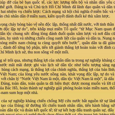
giúp đỡ của bè bạn quốc tế, các lực lượng tiến bộ và nhân dân yêu
 thế giới. Đảng ta và Chủ tịch Hồ Chí Minh đã lãnh đạo quân và dân t
 hai nhiệm vụ chiến lược: Cách mạng xã hội chủ nghĩa ở miền bắc v
ân chủ nhân dân ở miền nam, kiên quyết đánh đuổi kẻ thù xâm lược.
vọng cháy bỏng bảo vệ nền độc lập, thống nhất đất nước, với tinh thầ
ơn độc lập tự do”, trên khắp mọi miền Tổ quốc “từ Mục Nam quan 
dân tộc chung sức đồng lòng đánh đuổi quân xâm lược và nơi đâu c
ảm, hy sinh và những chiến công oanh liệt của quân và dân ta. Nung nấ
hóng miền nam chúng ta cùng quyết tiến bước”, quân dân ta đã giàn
, đánh đổ từng bộ phận, tiến tới giành thắng lợi hoàn toàn với đỉnh c
hí Minh lịch sử, thu non sông về một mối.
 sẽ trôi qua, nhưng thắng lợi của nhân dân ta trong sự nghiệp kháng 
ước mãi mãi được ghi vào lịch sử dân tộc như biểu tượng sáng ng
 hùng cách mạng, là thắng lợi của chính nghĩa, thắng lợi của bản lĩnh
ệ Việt Nam; của lòng yêu nước nồng nàn, khát vọng độc lập, tự do và
 với chân lý “Nước Việt Nam là một, dân tộc Việt Nam là một”, là dấ
 Đảng, toàn dân, toàn quân ta đã hiện thực được mong muốn và lời că
của Bác Hồ, hoàn thành sự nghiệp giải phóng hoàn toàn miền nam, thố
c-nam sum họp một nhà.
i của sự nghiệp kháng chiến chống Mỹ cứu nước bắt nguồn từ sự lã
 tạo của Đảng; từ đường lối chiến tranh nhân dân, tiến hành bằng s
toàn dân tộc và đoàn kết quốc tế; từ sự kết hợp đấu tranh quân sự, đấu 
tranh ngoại giao và nghệ thuật chọn đúng thời cơ, tập trung lực lượng ti