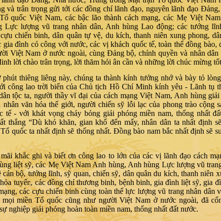
 và trân trọng gửi tới các đồng chí lãnh đạo, nguyên lãnh đạo Đảng
 Tổ quốc Việt Nam, các bậc lão thành cách mạng, các Mẹ Việt Nam
 Lực lượng vũ trang nhân dân, Anh hùng Lao động; các tướng lĩnh
 cựu chiến binh, dân quân tự vệ, du kích, thanh niên xung phong, d
c gia đình có công với nước, các vị khách quốc tế, toàn thể đồng bào, 
ười Việt Nam ở nước ngoài, cùng Đảng bộ, chính quyền và nhân dân
nh lời chào trân trọng, lời thăm hỏi ân cần và những lời chúc mừng tốt
 phút thiêng liêng này, chúng ta thành kính tưởng nhớ và bày tỏ lòng
ới công lao trời biển của Chủ tịch Hồ Chí Minh kính yêu - Lãnh tụ th
ân tộc ta, người thầy vĩ đại của cách mạng Việt Nam, Anh hùng giả
 nhân văn hóa thế giới, người chiến sỹ lỗi lạc của phong trào cộng 
c tế - với khát vọng cháy bỏng giải phóng miền nam, thống nhất đấ
tất thắng “Dù khó khăn, gian khổ đến mấy, nhân dân ta nhất định s
. Tổ quốc ta nhất định sẽ thống nhất. Đồng bào nam bắc nhất định sẽ 
mãi khắc ghi và biết ơn công lao to lớn của các vị lãnh đạo cách mạn
ùng liệt sỹ, các Mẹ Việt Nam Anh hùng, Anh hùng Lực lượng vũ tran
ệ cán bộ, tướng lĩnh, sỹ quan, chiến sỹ, dân quân du kích, thanh niên 
hỏa tuyến, các đồng chí thương binh, bệnh binh, gia đình liệt sỹ, gia đ
mạng, các cựu chiến binh cùng toàn thể lực lượng vũ trang nhân dân 
p mọi miền Tổ quốc cũng như người Việt Nam ở nước ngoài, đã cốn
 sự nghiệp giải phóng hoàn toàn miền nam, thống nhất đất nước.