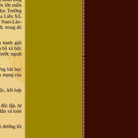
ến lớn miền
 dọc Trường
ủa Liên Xô,
ệt Nam-Lào-
i, trong đó
tranh giải
n bộ xã hội;
 bước ngoặt
ững bài học
ch mạng của
ộc, kết hợp
 độc lập, tự
dân và toàn
h đường lối