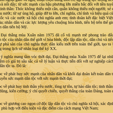
và nổi dậy; từ sức mạnh của hậu phương lớn miền bắc đối với tiền tuy
tinh thần: Thóc không thiếu một cân, quân không thiếu một người; xẻ
u nước; từ sự ủng hộ, giúp đỡ to lớn, chí nghĩa, chí tình và hiệu quả c
ốc và các nước xã hội chủ nghĩa anh em; tình đoàn kết đặc biệt Vi
; nhân dân và các lực lượng yêu chuộng hòa bình, tiến bộ trên thế giớ
n dân tiến bộ Mỹ.
, Đại thắng mùa Xuân năm 1975 đã cổ vũ mạnh mẽ phong trào đấu 
 tộc của nhân dân thế giới vì hòa bình, độc lập dân tộc, dân chủ và tiế
 phá sản của chủ nghĩa thực dân kiểu mới trên toàn thế giới, tạo ra
g trong lịch sử nhân loại thế kỷ XX.
 ý nghĩa mang tầm vóc thời đại, Đại thắng mùa Xuân 1975 để lại nh
ệm có giá trị sâu sắc cả về lý luận và thực tiễn đối với sự nghiệp cá
ân tộc ta. Đó là:
ọc về phát huy sức mạnh của nhân dân và khối đại đoàn kết toàn dân t
yễn sức mạnh dân tộc với sức mạnh thời đại;
c về phát huy tinh thần yêu nước, lòng tự tôn, tự hào dân tộc; tinh thần
dũng, kiên cường; ý chí quyết chiến, quyết thắng của toàn Đảng, toàn 
ọc về giương cao ngọn cờ độc lập dân tộc và chủ nghĩa xã hội, xác địn
 phù hợp với điều kiện và đặc điểm của cách mạng Việt Nam;