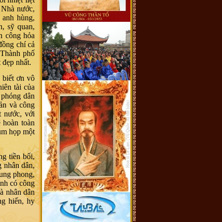
, Nhà nước,
 anh hùng,
, sỹ quan,
ân công hỏa
đồng chí cả
 Thành phố
 đẹp nhất.
 biết ơn vô
iên tài của
i phóng dân
sản và công
t nước, với
ẽ hoàn toàn
sum họp một
g tiền bối,
g nhân dân,
xung phong,
ình có công
và nhân dân
g hiến, hy