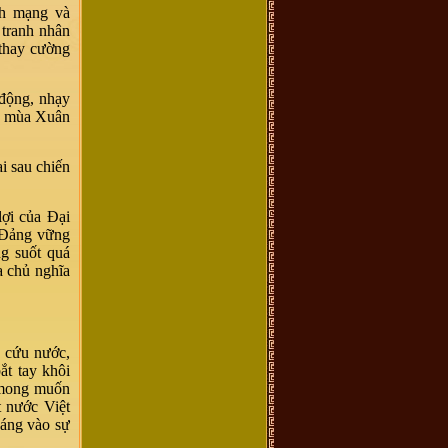
ch mạng và
 tranh nhân
 thay cường
 động, nhạy
ậy mùa Xuân
ai sau chiến
lợi của Đại
 Đảng vững
ng suốt quá
a chủ nghĩa
ỹ cứu nước,
ắt tay khôi
u mong muốn
t nước Việt
đáng vào sự