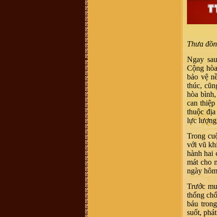
chúng tôi đã vào Nam từ đời Ông
Bà. Hiện không cò thông tin với
giồng tộc. Gia đình chúng tôi thuộc
dòng "VŨ ĐÌNH". Rất mong có thể
tìm được thông tin và Phả Hệ để có
thể Bái Tổ. Nếu có được thông tin
vui lòng liên hệ với chúng tôi qua
email : vuhovu2016@gmail.com
Thưa đồng
Xin chân thành cảm ơn
võ hoàng Phong (Vũ Phong :
chi
Ngay sau
họ mình ở xóm đông Thành, xã
Cộng hòa 
Vĩnh Thành, yên thành, Nghệ an
mình sống và làm việc tại TP.HCM,
bảo vệ n
ngay trong chi họ mình và cả gia
thúc, cũ
đình mình người thì mang họ Vũ,
người mang họ Võ, dù biết đây chỉ
hòa bình,
là một, tuy nhiên khi dòng họ này di
can thiệp
cứ đến đất Nghệ An thì cần thống
nhất mang tên họ Võ, ko nên lẫn lộn
thuộc đị
vì quá phiền phức với các thủ tục
lực lượng 
hành chính rồi, va sứ mệnh lịch sử
đã trao cho vậy rồi thì cứ mang tên
họ cho đúng với lịch sử, với vùng
Trong cuộ
miền. dòng họ mình là dòng họ lớn,
với vũ khí
có tâm và có tầm, cần phát huy và
kết nối số đt mình 0941886979
hành hai 
Vũ Ngọc Ninh :
sáng nay có ng
mát cho n
xưng ban liên lạc dòng họ Vũ mời
ngày hôm
mua sách của dòng họ . số đt
0862049828 ; họ bảo sách phát
hành ở 193 Phan Huy Chú Q Hai Bà
Trước muô
Trưng ( đc này ảo ) . giá cũng 400k
. ban liên xạc xác nhận lại giúp xem
thống chố
đúng ko nha .
báu trong
Vũ Minh Tuân :
Sáng nay có người
suốt, phá
tên xưng tên Vũ Thế Hải SĐT: 0854