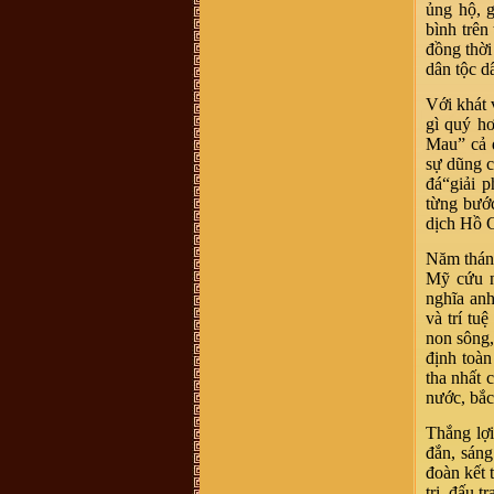
458 587, giới thiệu là người trong
ủng hộ, 
BLL dòng họ ở 38 Hàng Chuối - Hà
bình trên
nội và bán sách lịch sử dòng họ
400.000 đồng/bộ. Xin BLL xác
đồng thời
nhận giúp. Xin cảm ơn
dân tộc d
Vũ Văn Sơn :
Tôi xin góp ý với Ban
quản trị nên thêm một mục thông tin
Với khát 
ban điều hành dòng họ để cho cộng
đồng dòng họ còn biết cá nhân nào
gì quý h
đang giữ cương vị gì trong ban tổ
Mau” cả 
chức điều hành của dòng họ cho tiện
liên hệ. Vào trang thông tin mà mù
sự dũng c
mờ tìm kiếm thông tin thấy khó quá
đá“giải p
trandat :
em có việc cần liên hệ với
từng bước
trưởng thôn Mộ Trạch, admin hay ai
có sđt thì làm ơn cho em xin với ạ.
dịch Hồ C
Em cám ơn!
vuhao21 :
anh em nao hoc cntt thi
Năm tháng
vao w3schools hoc nhe!chao than ai
Mỹ cứu n
Vũ Thu Trang :
ai cho mik bt thêm
nghĩa anh
về những nét văn hóa liên quan tới
đền thờ vũ cố đc ko
và trí tu
Vũ Văn Tuấn :
Cháu thấy mọi thông
non sông,
tin đầy đủ, nhưng những cuốn sách
định toàn
nói về dòng họ VŨ VÕ nên chuyển
sang bản điện tử PDF để cho mọi
tha nhất 
người có thể tải xuống đọc. Nhiều
nước, bắ
người biết đó là điều tốt, đây là dự
án làm sách điện tử rất cần thiết vì
nó có sức lan toả nhanh nhất. Cháu
Thắng lợ
xin chân thành cảm ơn!
đắn, sáng
Võ Chí Thành :
Con Cháu họ Vũ
Võ Việt Nam muốn tìm hiểu và trở
đoàn kết 
về cội nguồn thăm quê cha đất tổ ạ!
trị, đấu 