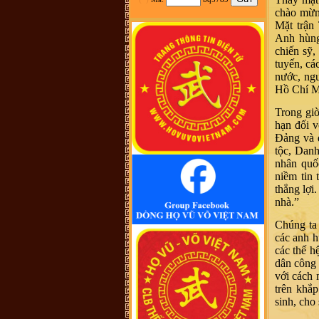
tộc Vũ-Võ.
chào mừng
HBH :
Dạ con/cháu/em xin phép tìm
Mặt trận
nhánh Võ Hy của cụ Võ Liêm ở làng
Anh hùng
Thần Phù Huế ạ. Xin cám ơn
chiến sỹ,
vũ đình diện :
tổ tiên tôi tên là vũ
chính trực chạy từ quận thái nguyên
tuyến, cá
vào nghệ an nay tôi đăng lên đây
nước, ng
không biết dòng họ vũ võ nào có tài
liệu của dòng họ tôi ko
Hồ Chí Mi
Võ Như Hoàng Phước :
Như Vũ
Phong bên trên có nói, từ thời HBT
Trong giờ
đã có họ Vũ, rồi bao nhiêu họ
Vũ/Võ không phải từ ông cụ Vũ
hạn đối v
Hồn mà phát sinh ra. Ở đây mình
Đảng và d
cũng không thấy cây phả hệ đầy đủ
từ dòng họ Vũ (Hồn). Như họ Võ
tộc, Danh
Như của mình ở Quảng Nam thì lại
nhân quố
phát tích từ ông Võ Như Phô, con
ông Võ Như Oanh di cư từ miền bắc
niềm tin 
(không rõ tỉnh) vào từ năm 1667.
thắng lợi
Việc tìm hiểu cội nguồn cũng chưa
đến điểm mấu chốt. Một số ông/bác
nhà.”
trong tộc họ dẫn về tộc Vũ/Võ với
cụ tổ Vũ Hồn nhưng không có cây
Chúng ta 
phả hệ để thấy sự gắn kết này. Mong
một ngày sẽ có cây phả hệ để mọi
các anh h
con dân họ Vũ/Võ có thể biết dòng
các thế h
máu trong mình từ đâu ra. Trân
trọng.
dân công 
Vũ Phong :
Tôi thấy từ thời Hai Bà
với cách 
TRưng đã có họ Vũ ,Các bác có thể
trên khắ
xem sự tích tướng quân Bát Nàn.Nên
nói họ Vũ ở ViệtNam xuất phát kỷ
sinh, cho
13 -Với Ông tổ là Vũ Hồn ,là không
thuyết Phục.