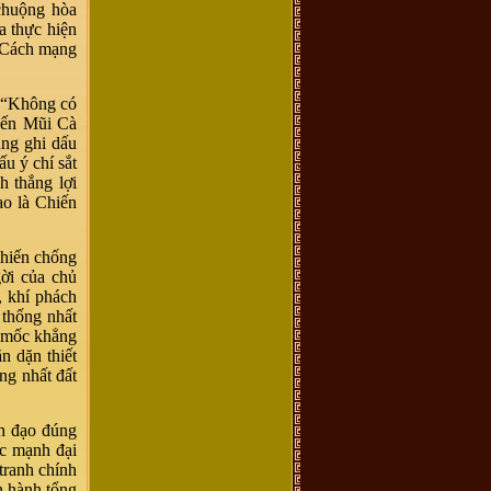
 chuộng hòa
a thực hiện
à Cách mạng
n “Không có
đến Mũi Cà
ũng ghi dấu
u ý chí sắt
h thắng lợi
ao là Chiến
chiến chống
ời của chủ
, khí phách
 thống nhất
u mốc khẳng
n dặn thiết
ng nhất đất
nh đạo đúng
ức mạnh đại
tranh chính
ến hành tổng