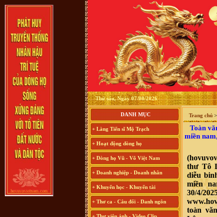
Thứ sáu, Ngày 07/08/2026
DANH MỤC
Trang chủ
Toàn văn
+ Làng Tiến sĩ Mộ Trạch
miền nam,
+ Hoạt động dòng họ
(hovuvov
+ Dòng họ Vũ - Võ Việt Nam
thư Tô 
+ Doanh nghiệp - Doanh nhân
diễu bin
miền na
+ Khuyến học - Khuyến tài
30/4/2
www.hovu
+ Thơ ca - Câu đối - Danh ngôn
toàn vă
+ Thư viện ảnh - Video Clip