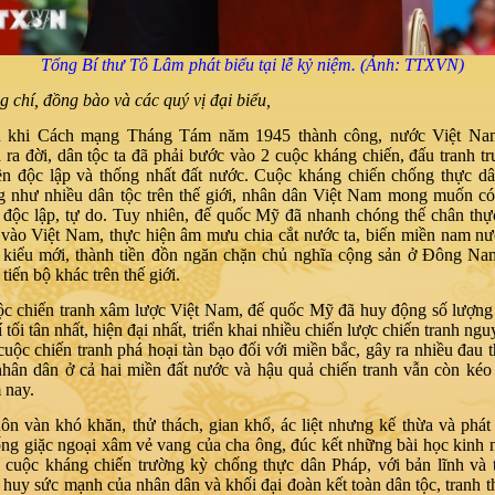
Tổng Bí thư Tô Lâm phát biểu tại lễ kỷ niệm. (Ảnh: TTXVN)
 chí, đồng bào và các quý vị đại biểu,
 khi Cách mạng Tháng Tám năm 1945 thành công, nước Việt N
ra đời, dân tộc ta đã phải bước vào 2 cuộc kháng chiến, đấu tranh t
ền độc lập và thống nhất đất nước. Cuộc kháng chiến chống thực d
ng như nhiều dân tộc trên thế giới, nhân dân Việt Nam mong muốn c
 độc lập, tự do. Tuy nhiên, đế quốc Mỹ đã nhanh chóng thế chân th
 vào Việt Nam, thực hiện âm mưu chia cắt nước ta, biến miền nam nư
a kiểu mới, thành tiền đồn ngăn chặn chủ nghĩa cộng sản ở Đông N
tiến bộ khác trên thế giới.
c chiến tranh xâm lược Việt Nam, đế quốc Mỹ đã huy động số lượng 
 tối tân nhất, hiện đại nhất, triển khai nhiều chiến lược chiến tranh ngu
cuộc chiến tranh phá hoại tàn bạo đối với miền bắc, gây ra nhiều đau 
hân dân ở cả hai miền đất nước và hậu quả chiến tranh vẫn còn kéo 
 nay.
n vàn khó khăn, thử thách, gian khổ, ác liệt nhưng kế thừa và phát
ng giặc ngoại xâm vẻ vang của cha ông, đúc kết những bài học kinh
 cuộc kháng chiến trường kỳ chống thực dân Pháp, với bản lĩnh và t
t huy sức mạnh của nhân dân và khối đại đoàn kết toàn dân tộc, tranh th