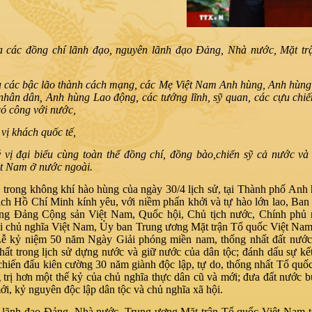
a các đồng chí lãnh đạo, nguyên lãnh đạo Đảng, Nhà nước, Mặt tr
,
a các bậc lão thành cách mạng, các Mẹ Việt Nam Anh hùng, Anh hùn
nhân dân, Anh hùng Lao động, các tướng lĩnh, sỹ quan, các cựu chiế
có công với nước,
vị khách quốc tế,
 vị đại biểu cùng toàn thể đồng chí, đồng bào,chiến sỹ cả nước v
ệt Nam ở nước ngoài.
 trong không khí hào hùng của ngày 30/4 lịch sử, tại Thành phố An
ịch Hồ Chí Minh kính yêu, với niềm phấn khởi và tự hào lớn lao, Ba
ng Đảng Cộng sản Việt Nam, Quốc hội, Chủ tịch nước, Chính phủ
i chủ nghĩa Việt Nam, Ủy ban Trung ương Mặt trận Tổ quốc Việt Nam
Lễ kỷ niệm 50 năm Ngày Giải phóng miền nam, thống nhất đất nước
nhất trong lịch sử dựng nước và giữ nước của dân tộc; đánh dấu sự kế
 chiến đấu kiên cường 30 năm giành độc lập, tự do, thống nhất Tổ quố
 trị hơn một thế kỷ của chủ nghĩa thực dân cũ và mới; đưa đất nước 
i, kỷ nguyên độc lập dân tộc và chủ nghĩa xã hội.
lãnh đạo Đảng, Nhà nước, Trung ương Mặt trận Tổ quốc Việt Nam tôi