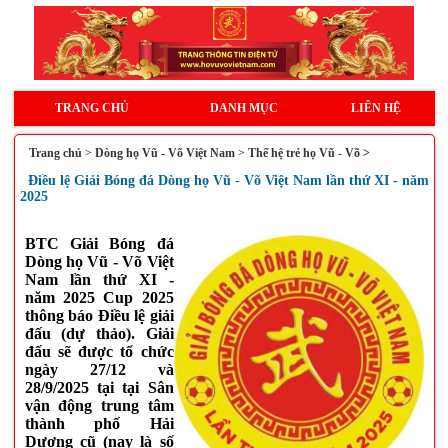
TRANG CHỦ
DANH MỤC
LIÊN HỆ
Trang chủ
>
Dòng họ Vũ - Võ Việt Nam
>
Thế hệ trẻ họ Vũ - Võ >
Điều lệ Giải Bóng đá Dòng họ Vũ - Võ Việt Nam lần thứ XI - năm
2025
BTC Giải Bóng đá
Dòng họ Vũ - Võ Việt
Nam lần thứ XI -
năm 2025 Cup 2025
thông báo Điều lệ giải
đấu (dự thảo). Giải
đấu sẽ được tổ chức
ngày 27/12 và
28/9/2025 tại tại Sân
vận động trung tâm
thành phố Hải
Dương cũ (nay là số