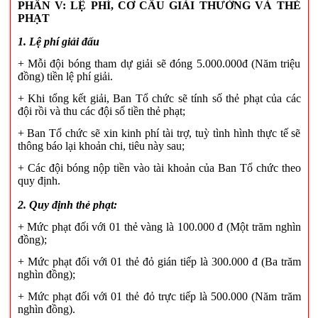
PHẦN V: LỆ PHÍ, CƠ CẤU GIẢI THƯỞNG VÀ THẺ
PHẠT
1. Lệ phí giải đấu
+ Mỗi đội bóng tham dự giải sẽ đóng 5.000.000đ (Năm triệu
đồng) tiền lệ phí giải.
+ Khi tổng kết giải, Ban Tổ chức sẽ tính số thẻ phạt của các
đội rồi và thu các đội số tiền thẻ phạt;
+ Ban Tổ chức sẽ xin kinh phí tài trợ, tuỳ tình hình thực tế sẽ
thông báo lại khoản chi, tiêu này sau;
+ Các đội bóng nộp tiền vào tài khoản của Ban Tổ chức theo
quy định.
2. Quy định thẻ phạt:
+ Mức phạt đối với 01 thẻ vàng là
1
00.000 đ (Một trăm nghìn
đồng);
+ Mức phạt đối với 01 thẻ đỏ gián tiếp là
3
00.000 đ (Ba trăm
nghìn đồng);
+ Mức phạt đối với 01 thẻ đỏ trực tiếp là
5
00.000 (Năm trăm
nghìn đồng).