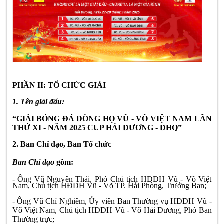
PHẦN II: TỔ CHỨC GIẢI
1. Tên giải đấu:
“GIẢI BÓNG ĐÁ DÒNG HỌ VŨ - VÕ VIỆT NAM LẦN
THỨ
XI
- NĂM 2025 CUP HẢI DƯƠNG - DHQ
”
2. Ban Chỉ đạo, Ban Tổ chức
Ban Chỉ đạo
gồm:
- Ông Vũ Nguyên Thái, Phó Chủ tịch HĐDH Vũ - Võ Việt
Nam, Chủ tịch HĐDH Vũ - Võ TP. Hải Phòng, Trưởng Ban;
- Ông Vũ Chí Nghiêm, Ủy viên Ban Thường vụ HĐDH Vũ -
Võ Việt Nam, Chủ tịch HĐDH Vũ - Võ Hải Dương, Phó Ban
Thường trực;