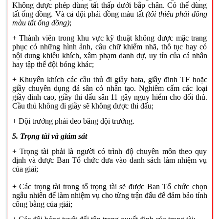
Không được phép dùng tất thấp dưới bắp chân. Có thể dùng
tất ống đồng. Và cả đội phải đồng màu tất
(tối thiểu phải đồng
màu tất ống đồng)
;
+ Thành viên trong khu vực kỹ thuật không được mặc trang
phục có những hình ảnh, câu chữ khiếm nhã, thô tục hay có
nội dung khiêu khích, xâm phạm danh dự, uy tín của cá nhân
hay tập thể đội bóng khác;
+ Khuyến khích các cầu thủ đi giầy bata, giầy
đinh TF
hoặc
giầy chuyên dụng đá sân cỏ nhân tạo. Nghiêm cấm các loại
giầy
đinh cao
, giầy thi đấu sân 11 gây nguy hiểm cho đối thủ.
Cầu thủ không đi giầy sẽ không được thi đấu;
+ Đội trưởng phải đeo băng đội trưởng.
5. Trọng tài và giám sát
+ Trọng tài phải là người có trình độ chuyên môn theo quy
định và được Ban Tổ chức đưa vào danh sách làm nhiệm vụ
của giải;
+ Các trọng tài trong tổ trọng tài sẽ được Ban Tổ chức chọn
ngẫu nhiên để làm nhiệm vụ cho từng trận đấu để đảm bảo tính
công bằng của giải;