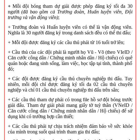
+
Mỗi đội bóng tham dự giải được phép đăng ký tối đa 30
người
(đã bao gồm cả Trưởng đoàn
, Huấn luyện viên,
Đội
trưởng và vận động viên
)
;
+ Trưởng đoàn và Huấn luyện viên có thể là vận động viên.
Nghĩa là 30 người đăng ký trong danh sách đều có thể thi đấu;
+ Mỗi đội được đăng ký các cầu thủ phải
từ
16 tuổi
trở lên;
+ Cầu thủ của các đội phải là người họ Vũ - Võ (theo VIeID /
Căn cước công dân / Chứng minh nhân dân / Hộ chiếu) có quê
quán hoặc đang sinh sống, làm việc, học tập tại tỉnh, thành phố
đó;
+ Các đội được đăng ký cầu thủ chuyên nghiệp thi đấu. Tuy
nhiên, mỗi đội chỉ được đăng ký tối đa 02 cầu thủ chuyên
nghiệp và chỉ 01 cầu thủ chuyên nghiệp thi đấu trên sân;
+ Các cầu thủ tham dự
phải có trong file hồ sơ đội bóng trước
giải đấu. Tham dự giải phải mang giấy tờ tuỳ thân (VNeID /
Căn cước công dân / Chứng minh nhân dân / Hộ chiếu) để sử
dụng khi có trường hợp cần thiết;
+ Các cầu thủ phải tự chịu trách nhiệm đảm bảo về sức khỏe
của mình trong suốt quá trình tham gia thi đấu;