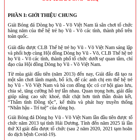
PHẦN I: GIỚI THIỆU CHUNG
Giải Bóng đá Dòng họ Vũ - Võ Việt Nam là sân chơi tổ chức
hàng năm của thế hệ trẻ họ Vũ - Võ các tỉnh, thành phố trên
toàn quốc.
Giải đấu được CLB Thế hệ trẻ họ Vũ - Võ Việt Nam sáng lập
và phối hợp cùng Hội đồng Dòng họ Vũ - Võ, CLB Thế hệ trẻ
họ Vũ - Võ các tỉnh, thành phố tổ chức dưới sự quan tâm, chỉ
đạo của Hội đồng Dòng họ Vũ - Võ Việt Nam.
Từ mùa giải đấu tiên (năm 2013) đến nay, Giải đấu đã tạo ra
một sân chơi lành mạnh, bổ ích, để các anh chị em thế hệ trẻ
họ Vũ - Võ Việt Nam và bà con đồng tộc có cơ hội giao lưu,
chia sẻ, tăng cường hỗ trợ lẫn nhau. Quan trọng hơn, giải đấu
giúp nâng cao sức khoẻ, thắt chặt hơn tinh thần đoàn kết,
“Thắm tình Đồng tộc”, kế thừa và phát huy truyền thống
“Nhân hậu - Trí tuệ” của dòng họ.
Giải Bóng đá Dòng họ Vũ - Võ Việt Nam lần đầu tiên được tổ
chức
năm 2013 tại tỉnh Hải Dương. Tính đến năm 2025 là lần
thứ XI giải đấu được tổ chức (sau 2 năm 2020, 2021 tạm hoãn
do dịch bệnh Covid-19).