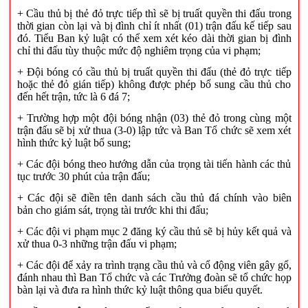
+ Cầu thủ bị thẻ đỏ trực tiếp thì sẽ bị truất quyền thi đấu trong
thời gian còn lại và bị đình chỉ ít nhất (01) trận đấu kế tiếp sau
đó. Tiểu Ban kỷ luật có thể xem xét kéo dài thời gian bị đình
chỉ thi đấu tùy thuộc mức độ nghiêm trọng của vi phạm;
+ Đội bóng có cầu thủ bị truất quyền thi đấu (thẻ đỏ trực tiếp
hoặc thẻ đỏ gián tiếp) không được phép bổ sung cầu thủ cho
đến hết trận
, tức là 6 đá 7;
+ Trường hợp một đội bóng nhận (03) thẻ đỏ trong cùng một
trận đấu sẽ bị xử thua (3-0) lập tức và Ban Tổ chức sẽ xem xét
hình thức kỷ luật bổ sung;
+ Các đội bóng theo hướng dẫn của trọng tài tiến hành các thủ
tục trước 30 phút của trận đấu;
+ Các đội sẽ điền tên danh sách cầu thủ đá chính
vào biên
bản
cho giám sát, trọng tài trước khi thi đấu;
+ Các đội vi phạm mục 2 đăng ký cầu thủ sẽ bị hủy kết quả và
xử thua 0-3 những trận đấu vi phạm
;
+ Các đội để xảy ra trình trạng cầu thủ và cổ động viên gây gổ,
đánh nhau thì Ban Tổ chức và các Trưởng đoàn sẽ tổ chức họp
bàn lại và đưa ra hình thức kỷ luật thông qua biểu quyết.