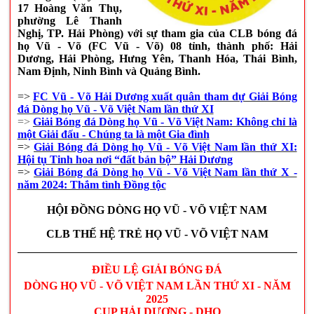
17 Hoàng Văn Thụ,
phường Lê Thanh
Nghị, TP. Hải Phòng)
với sự tham gia của CLB bóng đá
họ Vũ - Võ (FC Vũ - Võ) 08 tỉnh, thành phố:
Hải
Dương,
Hải Phòng, Hưng Yên, Thanh Hóa, Thái Bình,
Nam Định, Ninh Bình và Quảng Bình.
=>
FC Vũ - Võ Hải Dương xuất quân tham dự Giải Bóng
đá Dòng họ Vũ - Võ Việt Nam lần thứ XI
=>
Giải Bóng đá Dòng họ Vũ - Võ Việt Nam: Không chỉ là
một Giải đấu - Chúng ta là một Gia đình
=>
Giải Bóng đá Dòng họ Vũ - Võ Việt Nam lần thứ XI:
Hội tụ Tinh hoa nơi “đất bản bộ” Hải Dương
=>
Giải Bóng đá Dòng họ Vũ - Võ Việt Nam lần thứ X -
năm 2024: Thắm tình Đồng tộc
HỘI ĐỒNG DÒNG HỌ VŨ - VÕ VIỆT NAM
CLB THẾ HỆ TRẺ HỌ VŨ - VÕ VIỆT NAM
ĐIỀU LỆ GIẢI BÓNG ĐÁ
DÒNG HỌ VŨ - VÕ VIỆT NAM
LẦN THỨ XI - NĂM
2025
CUP HẢI DƯƠNG - DHQ