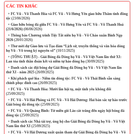
CÁC TIN KHÁC
+
FC Vũ - Võ Thanh Hóa và FC Vũ - Võ Hưng Yên giao hữu Thắm tình đồng
tộc
(23/06/2026)
+
Giao hữu bóng đá giữa FC Vũ - Võ Hưng Yên và FC Vũ - Võ Thanh Hoá
(21/6/2026)
(06/06/2026)
+
Thông báo Chương trình Tiệc Tất niên họ Vũ - Võ Chào xuân Bính Ngọ
2026
(28/01/2026)
+
Thư mời dự Giao lưu và Tọa đàm “Lịch sử, truyền thống và văn hóa dòng
họ Vũ - Võ trong kỷ nguyên số”
(10/11/2025)
+
(TỔNG THUẬT) - Giải Bóng đá Dòng họ Vũ - Võ Việt Nam lần thứ XI:
Lan tỏa tinh thần đoàn kết và niềm tự hào dòng họ
(30/09/2025)
+
Danh sách các đội bóng dự Giải Bóng đá Dòng họ Vũ - Võ Việt Nam lần
thứ XI - năm 2025
(26/09/2025)
+
Khí phách quê lúa - Niềm tin dòng tộc: FC Vũ - Võ Thái Bình sẵn sàng
chinh phục đỉnh cao
(26/09/2025)
+
FC Vũ - Võ Thanh Hóa: Mười lần hội tụ, một tình yêu không đổi
(25/09/2025)
+
FC Vũ - Võ Hải Phòng và FC Vũ - Võ Hải Dương: Hai bản sắc tự hào trước
Giải bóng đá dòng tộc
(25/09/2025)
+
FC Vũ - Võ Quảng Bình: Từ miền gió Lào cát trắng đến ngày hội bóng đá
dòng tộc
(25/09/2025)
+
Danh sách các Nhà tài trợ, ủng hộ cho Giải Bóng đá Dòng họ Vũ - Võ Việt
Nam lần thứ XI
(25/09/2025)
+
FC Vũ - Võ Hải Dương xuất quân tham dự Giải Bóng đá Dòng họ Vũ - Võ