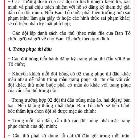
+ Các Trưởng đoàn của các đội có trách nhiệm kiểm tra, xác
minh và phải chịu trách nhiệm với hồ sơ đăng ký tham dự giải
đấu của đội mình. Nếu Ban Tổ chức phát hiện trường hợp sai
phạm (như làm giả giấy tờ hoặc các hình thức sai phạm khác)
sẽ có biện pháp kỷ luật phù hợp;
+
Các
đội lập danh sách cầu thủ (theo mẫu file của Ban Tổ
chức gửi) và gửi về cho Ban Tổ chức theo quy định
.
4. Trang phục thi đấu
+ Các đội bóng tiến hành đăng ký trang phục thi đấu với Ban
Tổ chức
;
+ Khuyến khích mỗi đội bóng có 02 trang phục thi đấu khác
màu nhau để tránh trùng màu trang phục khi thi đấu với các
đội khác, thủ môn buộc phải có màu áo khác với trang phục
của các cầu thủ trong đội;
+ Trong trường hợp 02 đội thi đấu trùng màu áo, hai đội tự bàn
bạc. Nếu không thống nhất được Ban Tổ chức sẽ tiến hành
bốc thăm lựa chọn đội sẽ được mặc áo chính;
+ Trong mỗi trận đấu, cầu thủ các đội bóng phải mặc trang
phục chính của đội mình;
+ Cầu thủ phải sử dụng tất dài tới đầu gối trong mỗi trận.