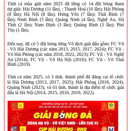
Tính c
ả
mùa giải năm 2025 đã từng có
1
4
đội bóng tham
dự
giải
: Hải Dương
(11 lần)
,
; Thanh Hoá (
10
lần)
;
Hải Phòng
(8
lần);
Hà Nội (
8
lần);
Hưng Yên (7
lần);
Thái Bình (7
lần);
Ninh Bình
(5 lần)
; Quảng Ninh
(4 lần)
, Nghệ An, Hà
Tĩnh (2 lần); Nam Định
(3 lần);
Quảng Bình (3 lần);
Phú
Thọ
(1 lần)
.
Đến nay, đã
có 5 đội bóng từng
Vô địch giải đấu
gồm: FC Vũ
- Võ
Hải Dương (các năm 2013, 2015, 2017, 2024)
;
FC Vũ -
Võ
Hải
Phòng (các năm 2018, 2022, 2023);
FC Vũ - Võ
Nghệ
An (2014);
FC Vũ - Võ
Hà Nội (2016);
FC Vũ - Võ
Thái
Bình (2019).
Tính cả năm 2025, có 3
tỉnh, thành phố đã đăng cai
tổ chức
là
Hải Dương (2013, 2017, 2025); Hải Phòng (2018
, 2024
)
,
Quảng Ninh (2023), và 01 tỉnh, thành là
địa điểm tổ chức
giải
đấu là Hà Nội (2014, 2015, 2016
, 2019
, 2022).