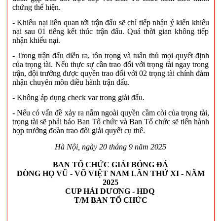
chứng thể hiện.
-
Khiếu nại liên quan tới trận đấu sẽ chỉ tiếp nhận ý kiến khiếu
nại sau 01 tiếng kết thúc trận đấu. Quá thời gian không tiếp
nhận khiếu nại.
-
Trong trận đấu diễn ra, tôn trọng và tuân thủ mọi quyết định
của trọng tài. Nếu thực sự cần trao đổi với trọng tài ngay trong
trận, đội trưởng được quyền trao đổi với 02 trọng tài chính đảm
nhận chuyên môn điều hành trận đấu.
-
Không áp dụng check var trong giải đấu.
-
Nếu có vấn đề xảy ra nằm ngoài quyền cầm còi của trọng tài,
trọng tài sẽ phải báo Ban Tổ chức và Ban Tổ chức sẽ tiến hành
họp trưởng đoàn trao đổi giải quyết cụ thể.
Hà Nội
, ngày 20
tháng 9
năm 2025
BAN TỔ CHỨC GIẢI BÓNG ĐÁ
DÒNG HỌ VŨ - VÕ VIỆT NAM LẦN THỨ XI - NĂM
2025
CUP HẢI DƯƠNG - HDQ
T/M BAN TỔ CHỨC