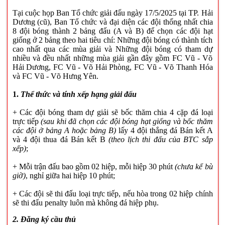
Tại cuộc họp Ban Tổ chức giải đấu ngày 17/5/2025 tại TP. Hải
Dương (cũ), Ban Tổ chức và đại diện các đội thống nhất chia
8 đội bóng thành 2 bảng đấu (A và B) để chọn các đội hạt
giống ở 2 bảng theo hai tiêu chí: Những đội bóng có thành tích
cao nhất qua các mùa giải và Những đội bóng có tham dự
nhiều và đều nhất những mùa giải gần đây gồm FC Vũ - Võ
Hải Dương, FC Vũ - Võ Hải Phòng, FC Vũ - Võ Thanh Hóa
và FC Vũ - Võ Hưng Yên.
1.
Thể thức và tính xếp hạng giải đấu
+ Các đội bóng tham dự giải sẽ bốc thăm chia 4 cặp đá loại
trực tiếp
(sau khi đã chọn các đội bóng hạt giống và bốc thăm
các đội ở bảng A hoặc bảng B)
lấy 4 đội thắng đá Bán kết A
và 4 đội thua đá Bán kết B
(theo lịch thi đấu của BTC sắp
xếp)
;
+ Mỗi trận đấu bao gồm 02 hiệp, mỗi hiệp
30
phút
(chưa kể bù
giờ)
, nghỉ giữa hai hiệp 10 phút;
+ Các đội sẽ thi đấu
loại trực tiếp, nếu hòa trong 02 hiệp chính
sẽ thi đấu penalty luôn mà không đá hiệp phụ.
2. Đăng ký cầu thủ