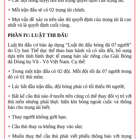
+ Các đội bóng tuyệt đối tôn trọng quyết định của trọng tài;
+
Mỗi trận đấu sẽ có 02 trọng tài chính;
+ Mọi vấn đề xảy ra trên sân thì quyết định của trọng tài là cao
nhất và là quyết định cuối cùng.
PHẦN IV: LUẬT THI ĐẤU
Luật thi đấu cơ bản áp dụng “Luật thi đấu bóng đá 07 người”
do Ủy ban Thể dục thể thao ban hành và có sửa đổi, bổ sung
dựa trên tình hình thực tế mang bản sắc riêng của Giải Bóng
đá Dòng họ Vũ - Võ Việt Nam. Cụ thể:
+ Trong một trận đấu có 02 đội. Mỗi đội tối đa 07 người trong
đó có 01 thủ môn;
+ Lúc bắt đầu trận đấu, đội bóng phải có tối thiểu 06 người;
+ Bất kể cầu thủ nào ở tuyến trên cũng có thể thay đổi vị trí với
thủ môn nhưng phải thực hiện khi bóng ngoài cuộc và thông
báo cho trọng tài biết;
+
Thay người không giới hạn;
+ Cầu thủ
thay ra không thay vào sân;
+ Muốn thay thế cầu thủ phải
viết phiếu
thông báo với trọng