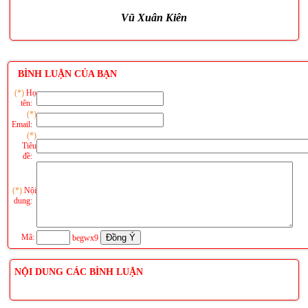
Vũ Xuân Kiên
BÌNH LUẬN CỦA BẠN
(*)
Họ
tên:
(*)
Email:
(*)
Tiêu
đề:
(*)
Nội
dung:
Mã:
begwx9
NỘI DUNG CÁC BÌNH LUẬN