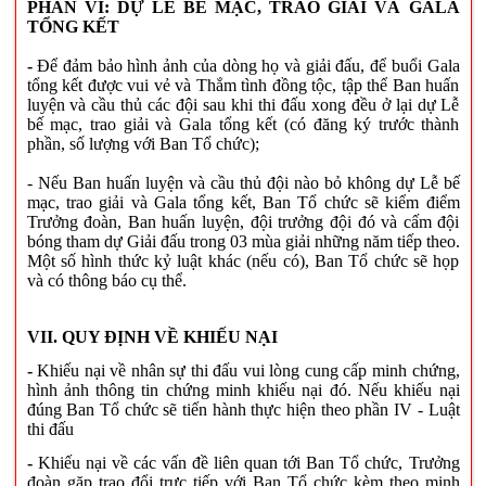
PHẦN
VI: DỰ LỄ BẾ MẠC, TRAO GIẢI VÀ GALA
TỔNG KẾT
-
Để đảm bảo hình ảnh của dòng họ và giải đấu, để buổi Gala
tổng kết được vui vẻ và Thắm tình đồng tộc, tập thể Ban huấn
luyện và cầu thủ các đội sau khi thi đấu xong đều ở lại dự Lễ
bế mạc, trao giải và Gala tổng kết (có đăng ký trước thành
phần, số lượng với Ban Tổ chức);
- Nếu
Ban huấn luyện và cầu thủ đội nào bỏ không dự Lễ bế
mạc, trao giải và Gala tổng kết, Ban Tổ chức sẽ kiểm điểm
Trưởng đoàn, Ban huấn luyện, đội trưởng đội đó và cấm đội
bóng tham dự Giải đấu trong 03 mùa giải những năm tiếp theo.
Một số hình thức kỷ luật khác (nếu có), Ban Tổ chức sẽ họp
và có thông báo cụ thể.
VII. QUY ĐỊNH VỀ KHIẾU NẠI
-
Khiếu nại về nhân sự thi đấu vui lòng cung cấp minh chứng,
hình ảnh thông tin chứng minh khiếu nại đó. Nếu khiếu nại
đúng Ban Tổ chức sẽ tiến hành thực hiện theo phần IV - Luật
thi đấu
-
Khiếu nại về các vấn đề liên quan tới Ban Tổ chức, Trưởng
đoàn gặp trao đổi trực tiếp với Ban Tổ chức kèm theo minh