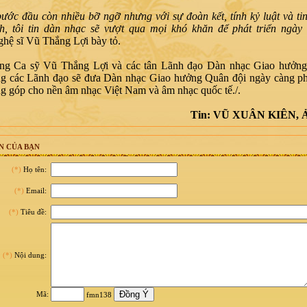
ớc đầu còn nhiều bỡ ngỡ nhưng với sự đoàn kết, tính kỷ luật và ti
nh, tôi tin dàn nhạc sẽ vượt qua mọi khó khăn để phát triển ngày
nghệ sĩ Vũ Thắng Lợi bày tỏ.
g Ca sỹ Vũ Thắng Lợi và các tân Lãnh đạo Dàn nhạc Giao hưởng
g các Lãnh đạo sẽ đưa Dàn nhạc Giao hưởng Quân đội ngày càng phá
g góp cho nền âm nhạc Việt Nam và âm nhạc quốc tế./.
Tin: VŨ XUÂN KIÊN,
N CỦA BẠN
(*)
Họ tên:
(*)
Email:
(*)
Tiêu đề:
(*)
Nội dung:
Mã:
fmn138