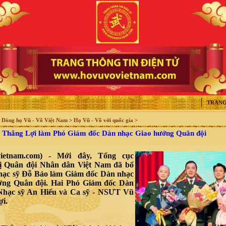
TRANG
>
Dòng họ Vũ - Võ Việt Nam
>
Họ Vũ - Võ với quốc gia >
 Thắng Lợi làm Phó Giám đốc Dàn nhạc Giao hưởng Quân đội
vietnam.com) - Mới đây, Tổng cục
rị Quân đội Nhân dân Việt Nam đã bổ
hạc sỹ Đỗ Bảo làm Giám đốc Dàn nhạc
ởng Quân đội. Hai Phó Giám đốc Dàn
 Nhạc sỹ An Hiếu và Ca sỹ - NSƯT Vũ
i.