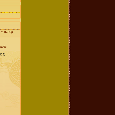
H Y Hà Nội
 nước
025)