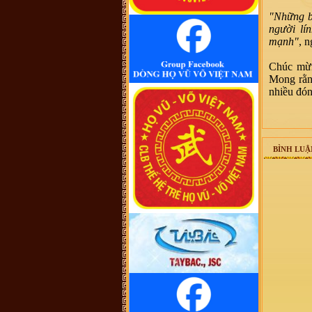
cũng không thấy cây phả hệ đầy đủ
từ dòng họ Vũ (Hồn). Như họ Võ
"Những bư
Như của mình ở Quảng Nam thì lại
phát tích từ ông Võ Như Phô, con
người lí
ông Võ Như Oanh di cư từ miền bắc
mạnh"
, 
(không rõ tỉnh) vào từ năm 1667.
Việc tìm hiểu cội nguồn cũng chưa
đến điểm mấu chốt. Một số ông/bác
Chúc mừn
trong tộc họ dẫn về tộc Vũ/Võ với
cụ tổ Vũ Hồn nhưng không có cây
Mong rằn
phả hệ để thấy sự gắn kết này. Mong
nhiều đón
một ngày sẽ có cây phả hệ để mọi
con dân họ Vũ/Võ có thể biết dòng
máu trong mình từ đâu ra. Trân
trọng.
Vũ Phong :
Tôi thấy từ thời Hai Bà
TRưng đã có họ Vũ ,Các bác có thể
xem sự tích tướng quân Bát Nàn.Nên
BÌNH LUẬ
nói họ Vũ ở ViệtNam xuất phát kỷ
13 -Với Ông tổ là Vũ Hồn ,là không
thuyết Phục.
Vũ Phong :
https://www.dkn.tv/van-
hoa/tho-nu-anh-hung-dat-viet-vu-
thuc-nuong.html
VÕ QUANG ĐÔNG :
tự hào là
người họ võ
Vũ Thanh Giang :
Dòng họ làm nên
bao tuyệt tác thời đương đại với
nhiều địa vị xã hội khác nhau sinh ra
một anh tú văn khúc tính quân làm
nền thời đại quân chủ
Vũ Ngọc Chiến :
Cháu muốn xin
file ảnh của thủy Tổ Vũ Hồn bản
chuẩn để in. Các bác có hỗ trợ cháu
với ạ! (Gmail: