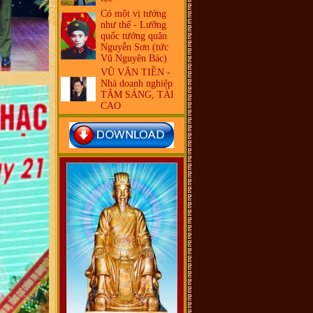
Có một vị tướng
như thế - Lưỡng
quốc tướng quân
Nguyễn Sơn (tức
Vũ Nguyên Bác)
VŨ VĂN TIỀN -
Nhà doanh nghiệp
TÂM SÁNG, TÀI
CAO