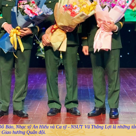
Đỗ Bảo, Nhạc sỹ An Hiếu và Ca sỹ - NSƯT Vũ Thắng Lợi là những tâ
 Giao hưởng Quân đội.