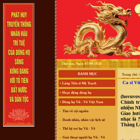
Thứ sáu, Ngày 07/08/2026
DANH MỤC
Trang chủ
Ca sĩ Vũ
+ Làng Tiến sĩ Mộ Trạch
+ Hoạt động dòng họ
(hovuvo
Chính t
+ Dòng họ Vũ - Võ Việt Nam
nhiệm N
-
Tìm về cội nguồn
Giao hư
nhạc là
-
Danh nhân, nhân vật lịch sử
Thắng Lợ
-
Thế hệ trẻ họ Vũ - Võ
-
Giai thoại người họ Vũ - Võ