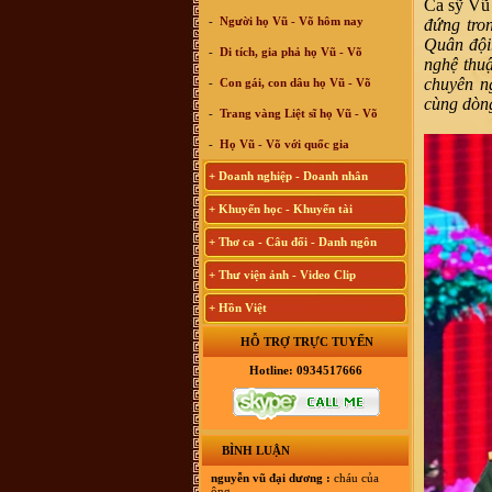
Ca sỹ Vũ
-
Người họ Vũ - Võ hôm nay
đứng tro
Quân đội
-
Di tích, gia phả họ Vũ - Võ
nghệ thuậ
chuyên n
-
Con gái, con dâu họ Vũ - Võ
cùng dòn
-
Trang vàng Liệt sĩ họ Vũ - Võ
-
Họ Vũ - Võ với quốc gia
+ Doanh nghiệp - Doanh nhân
+ Khuyến học - Khuyến tài
+ Thơ ca - Câu đối - Danh ngôn
+ Thư viện ảnh - Video Clip
+ Hồn Việt
HỖ TRỢ TRỰC TUYẾN
Hotline: 0934517666
BÌNH LUẬN
nguyễn vũ đại dương :
cháu của
ông