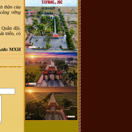
nh thần của
 càng vững
 Quân đội.
t triển, có
Ảnh: MXH