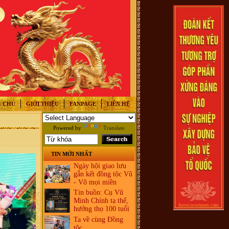
 CHỦ
GIỚI THIỆU
FANPAGE
LIÊN HỆ
Powered by
Translate
TIN MỚI NHẤT
Ngày hội giao lưu
gắn kết đồng tộc Vũ
- Võ mọi miền
Tin buồn: Cụ Vũ
Minh Chính tạ thế,
hưởng thọ 100 tuổi
Ta về cùng Đồng
tộc