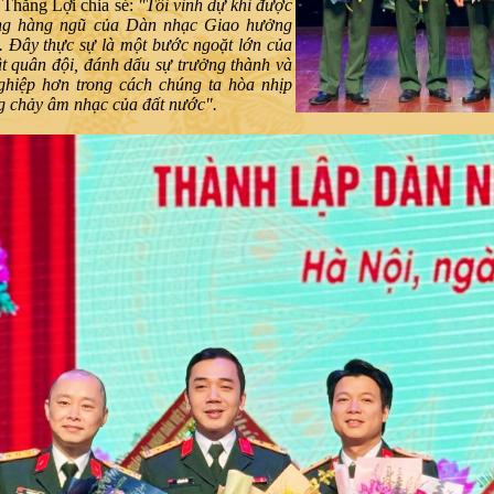
 Thắng Lợi chia sẻ:
"Tôi vinh dự khi được
ng hàng ngũ của Dàn nhạc Giao hưởng
. Đây thực sự là một bước ngoặt lớn của
t quân đội, đánh dấu sự trưởng thành và
ghiệp hơn trong cách chúng ta hòa nhịp
g chảy âm nhạc của đất nước".