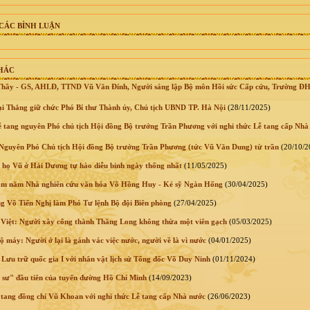
CÁC BÌNH LUẬN
KHÁC
Thầy - GS, AHLĐ, TTND Vũ Văn Đính, Người sáng lập Bộ môn Hồi sức Cấp cứu, Trường Đ
 Thắng giữ chức Phó Bí thư Thành ủy, Chủ tịch UBND TP. Hà Nội
(28/11/2025)
 tang nguyên Phó chủ tịch Hội đồng Bộ trưởng Trần Phương với nghi thức Lễ tang cấp Nhà
Nguyên Phó Chủ tịch Hội đồng Bộ trưởng Trần Phương (tức Vũ Văn Dung) từ trần
(20/10/2
 họ Vũ ở Hải Dương tự hào diễu binh ngày thống nhất
(11/05/2025)
ăm năm Nhà nghiên cứu văn hóa Võ Hồng Huy - Kẻ sỹ Ngàn Hống
(30/04/2025)
g Võ Tiến Nghị làm Phó Tư lệnh Bộ đội Biên phòng
(27/04/2025)
 Việt: Người xây cổng thành Thăng Long không thừa một viên gạch
(05/03/2025)
 máy: Người ở lại là gánh vác việc nước, người về là vì nước
(04/01/2025)
Lưu trữ quốc gia I với nhân vật lịch sử Tổng đốc Võ Duy Ninh
(01/11/2024)
 sư" đầu tiên của tuyến đường Hồ Chí Minh
(14/09/2023)
 tang đồng chí Vũ Khoan với nghi thức Lễ tang cấp Nhà nước
(26/06/2023)