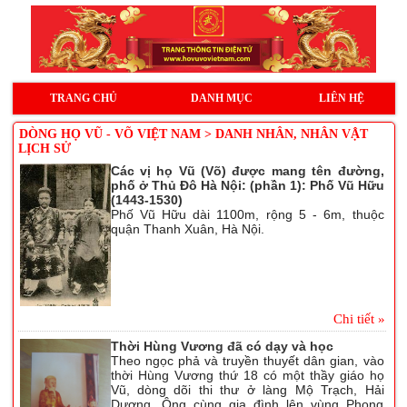
TRANG CHỦ
DANH MỤC
LIÊN HỆ
DÒNG HỌ VŨ - VÕ VIỆT NAM > DANH NHÂN, NHÂN VẬT
LỊCH SỬ
Các vị họ Vũ (Võ) được mang tên đường,
phố ở Thủ Đô Hà Nội: (phần 1): Phố Vũ Hữu
(1443-1530)
Phố Vũ Hữu dài 1100m, rộng 5 - 6m, thuộc
quận Thanh Xuân, Hà Nội.
Chi tiết »
Thời Hùng Vương đã có dạy và học
Theo ngọc phả và truyền thuyết dân gian, vào
thời Hùng Vương thứ 18 có một thầy giáo họ
Vũ, dòng dõi thi thư ở làng Mộ Trạch, Hải
Dương. Ông cùng gia đình lên vùng Phong