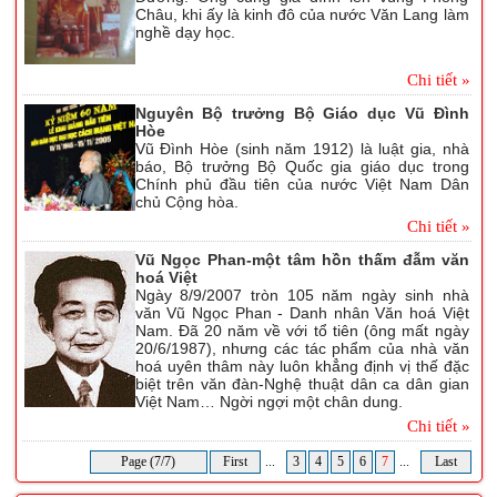
Châu, khi ấy là kinh đô của nước Văn Lang làm
nghề dạy học.
Chi tiết »
Nguyên Bộ trưởng Bộ Giáo dục Vũ Đình
Hòe
Vũ Đình Hòe (sinh năm 1912) là luật gia, nhà
báo, Bộ trưởng Bộ Quốc gia giáo dục trong
Chính phủ đầu tiên của nước Việt Nam Dân
chủ Cộng hòa.
Chi tiết »
Vũ Ngọc Phan-một tâm hồn thấm đẫm văn
hoá Việt
Ngày 8/9/2007 tròn 105 năm ngày sinh nhà
văn Vũ Ngọc Phan - Danh nhân Văn hoá Việt
Nam. Đã 20 năm về với tổ tiên (ông mất ngày
20/6/1987), nhưng các tác phẩm của nhà văn
hoá uyên thâm này luôn khẳng định vị thế đặc
biệt trên văn đàn-Nghệ thuật dân ca dân gian
Việt Nam… Ngời ngợi một chân dung.
Chi tiết »
Page (7/7)
First
...
3
4
5
6
7
...
Last