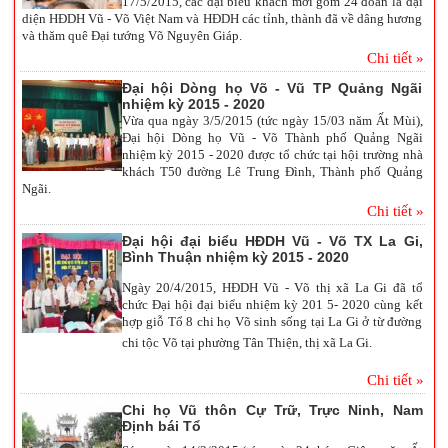
17/5/2015, các đại biểu khách mời gồm 24 đoàn là đại
diện HĐDH Vũ - Võ Việt Nam và HĐDH các tỉnh, thành đã về dâng hương
và thăm quê Đại tướng Võ Nguyên Giáp.
Chi tiết »
Đại hội Dòng họ Võ - Vũ TP Quảng Ngãi
nhiệm kỳ 2015 - 2020
Vừa qua ngày 3/5/2015 (tức ngày 15/03 năm Ất Mùi),
Đại hội Dòng họ Vũ - Võ Thành phố Quảng Ngãi
nhiệm kỳ 2015 - 2020 được tổ chức tại hội trường nhà
khách T50 đường Lê Trung Đình, Thành phố Quảng
Ngãi.
Chi tiết »
Đại hội đại biểu HĐDH Vũ - Võ TX La Gi,
Bình Thuận nhiệm kỳ 2015 - 2020
Ngày 20/4/2015, HĐDH Vũ - Võ thị xã La Gi đã tổ
chức Đại hội đại biểu nhiệm kỳ 201 5- 2020 cùng kết
hợp giỗ Tổ 8 chi họ Võ sinh sống tại La Gi ở từ đường
chi tộc Võ tại phường Tân Thiện, thị xã La Gi.
Chi tiết »
Chi họ Vũ thôn Cự Trữ, Trực Ninh, Nam
Định bái Tổ