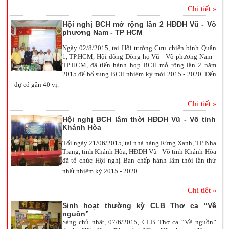
Chi tiết »
Hội nghị BCH mở rộng lần 2 HĐDH Vũ - Võ
phương Nam - TP HCM
Ngày 02/8/2015, tại Hội trường Cựu chiến binh Quận
1, TP.HCM, Hội đồng Dòng họ Vũ - Võ phương Nam -
TP.HCM, đã tiến hành họp BCH mở rộng lần 2 năm
2015 để bổ sung BCH nhiệm kỳ mới 2015 - 2020. Đến
dự có gần 40 vị.
Chi tiết »
Hội nghị BCH lâm thời HĐDH Vũ - Võ tỉnh
Khánh Hòa
Tối ngày 21/06/2015, tại nhà hàng Rừng Xanh, TP Nha
Trang, tỉnh Khánh Hòa, HĐDH Vũ - Võ tỉnh Khánh Hòa
đã tổ chức Hội nghị Ban chấp hành lâm thời lần thứ
nhất nhiệm kỳ 2015 - 2020.
Chi tiết »
Sinh hoạt thường kỳ CLB Thơ ca “Về
nguồn”
Sáng chủ nhật, 07/6/2015, CLB Thơ ca “Về nguồn”