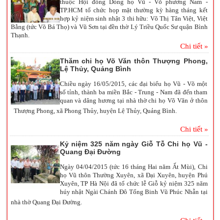
thuộc Hội đồng Dòng họ Vũ - Võ phương Nam -
TP.HCM tổ chức họp mặt thường kỳ hàng tháng kết
hợp kỷ niệm sinh nhật 3 thi hữu: Võ Thị Tân Việt, Việt
Bằng (tức Võ Bá Thọ) và Vũ Sơn tại đền thờ Lý Triều Quốc Sư quận Bình
Thạnh.
Chi tiết »
Thăm chi họ Võ Văn thôn Thượng Phong,
Lệ Thủy, Quảng Bình
Chiều ngày 16/05/2015, các đại biểu họ Vũ - Võ một
số tỉnh, thành ba miền Bắc - Trung - Nam đã đến tham
quan và dâng hương tại nhà thờ chi họ Võ Văn ở thôn
Thượng Phong, xã Phong Thủy, huyện Lệ Thủy, Quảng Bình.
Chi tiết »
Kỷ niệm 325 năm ngày Giỗ Tỗ Chi họ Vũ -
Quang Đại Đường
Ngày 04/04/2015 (tức 16 tháng Hai năm Ất Mùi), Chi
họ Vũ thôn Thường Xuyên, xã Đại Xuyên, huyện Phú
Xuyên, TP Hà Nội đã tổ chức lễ Giỗ kỷ niệm 325 năm
húy nhật Ngài Chánh Đô Tổng Binh Vũ Phúc Nhẫn tại
nhà thờ Quang Đại Đường.