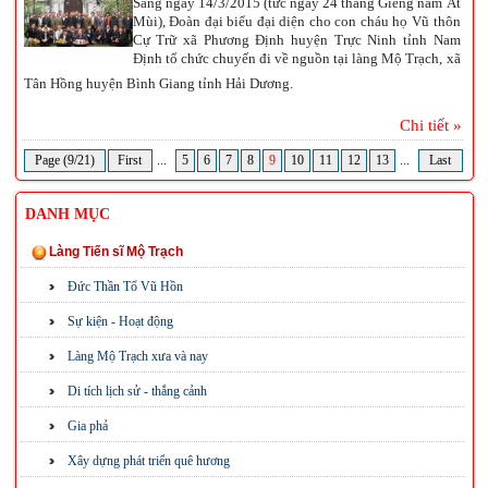
Sáng ngày 14/3/2015 (tức ngày 24 tháng Giêng năm Ất
Mùi), Đoàn đại biểu đại diện cho con cháu họ Vũ thôn
Cự Trữ xã Phương Định huyện Trực Ninh tỉnh Nam
Định tổ chức chuyến đi về nguồn tại làng Mộ Trạch, xã
Tân Hồng huyện Bình Giang tỉnh Hải Dương.
Chi tiết »
Page (9/21)
First
...
5
6
7
8
9
10
11
12
13
...
Last
DANH MỤC
Làng Tiến sĩ Mộ Trạch
Đức Thần Tổ Vũ Hồn
Sự kiện - Hoạt động
Làng Mộ Trạch xưa và nay
Di tích lịch sử - thắng cảnh
Gia phả
Xây dựng phát triển quê hương