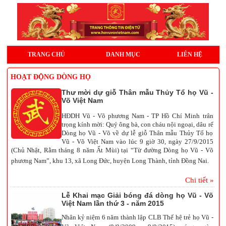
TRANG CHỦ
DANH MỤC
LIÊN HỆ
HOẠT ĐỘNG DÒNG HỌ
Thư mời dự giỗ Thân mẫu Thủy Tổ họ Vũ -
Võ Việt Nam
HĐDH Vũ - Võ phương Nam - TP Hồ Chí Minh trân
trọng kính mời: Quý ông bà, con cháu nội ngoại, dâu rể
Dòng họ Vũ - Võ về dự lễ giỗ Thân mẫu Thủy Tổ họ
Vũ - Võ Việt Nam vào lúc 9 giờ 30, ngày 27/9/2015
(Chủ Nhật, Rằm tháng 8 năm Ất Mùi) tại “Từ đường Dòng họ Vũ - Võ
phương Nam”, khu 13, xã Long Đức, huyện Long Thành, tỉnh Đồng Nai.
Chi tiết »
Lễ Khai mạc Giải bóng đá dòng họ Vũ - Võ
Việt Nam lần thứ 3 - năm 2015
Nhân kỷ niệm 6 năm thành lập CLB Thế hệ trẻ họ Vũ -