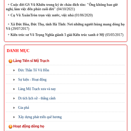
+
Cuộc đời GS Vũ Khiêu trong ký ức cháu đích tôn: "Ông không bao giờ
nghỉ, làm việc đến phút cuối đời"
(04/10/2021)
+
Cụ Vũ XuânTròn trọn việc nước, việc nhà
(01/06/2020)
+
Xã Đức Hòa, Đức Thọ, tỉnh Hà Tĩnh: Nơi những người hùng mang dòng họ
Võ
(29/07/2017)
+
Kiến trúc sư Võ Trọng Nghĩa giành 5 giải Kiến trúc xanh ở Mỹ
(05/05/2017)
DANH MỤC
Làng Tiến sĩ Mộ Trạch
Đức Thần Tổ Vũ Hồn
Sự kiện - Hoạt động
Làng Mộ Trạch xưa và nay
Di tích lịch sử - thắng cảnh
Gia phả
Xây dựng phát triển quê hương
Hoạt động dòng họ