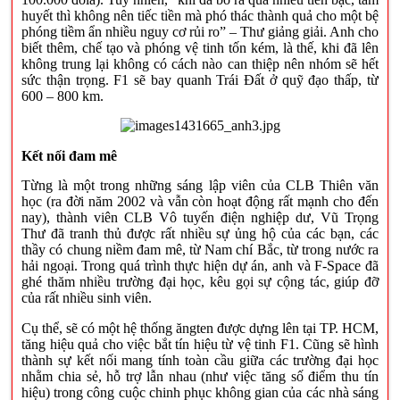
huyết thì không nên tiếc tiền mà phó thác thành quả cho một bệ
phóng tiềm ẩn nhiều nguy cơ rủi ro” – Thư giảng giải. Anh cho
biết thêm, chế tạo và phóng vệ tinh tốn kém, là thế, khi đã lên
không trung lại không có cách nào can thiệp nên nhóm sẽ hết
sức thận trọng. F1 sẽ bay quanh Trái Đất ở quỹ đạo thấp, từ
600 – 800 km.
Kết nối đam mê
Từng là một trong những sáng lập viên của CLB Thiên văn
học (ra đời năm 2002 và vẫn còn hoạt động rất mạnh cho đến
nay), thành viên CLB Vô tuyến điện nghiệp dư, Vũ Trọng
Thư đã tranh thủ được rất nhiều sự ủng hộ của các bạn, các
thầy có chung niềm đam mê, từ Nam chí Bắc, từ trong nước ra
hải ngoại. Trong quá trình thực hiện dự án, anh và F-Space đã
ghé thăm nhiều trường đại học, kêu gọi sự cộng tác, giúp đỡ
của rất nhiều sinh viên.
Cụ thể, sẽ có một hệ thống ăngten được dựng lên tại TP. HCM,
tăng hiệu quả cho việc bắt tín hiệu từ vệ tinh F1. Cũng sẽ hình
thành sự kết nối mang tính toàn cầu giữa các trường đại học
nhằm chia sẻ, hỗ trợ lẫn nhau (như việc tăng số điểm thu tín
hiệu) trong công cuộc chinh phục không gian của các nhà sáng