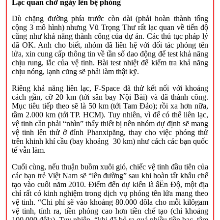
Lạc quan chờ ngày lên bệ phóng
Dù chặng đường phía trước còn dài (phải hoàn thành tổng
cộng 3 mô hình) nhưng Vũ Trọng Thư rất lạc quan về tiến độ
cũng như khả năng thành công của dự án. Các thủ tục pháp lý
đã OK. Anh cho biết, nhóm đã liên hệ với đối tác phóng tên
lửa, xin cung cấp thông tin về tần số dao động để test khả năng
chịu rung, lắc của vệ tinh. Bài test nhiệt để kiểm tra khả năng
chịu nóng, lạnh cũng sẽ phải làm thật kỹ.
Riêng khả năng liên lạc, F-Space đã thử kết nối với khoảng
cách gần, cỡ 20 km (tới sân bay Nội Bài) và đã thành công.
Mục tiêu tiếp theo sẽ là 50 km (tới Tam Đảo); rồi xa hơn nữa,
tầm 2.000 km (tới TP. HCM). Tuy nhiên, vì để có thể liên lạc,
vệ tinh cần phải “nhìn” thấy thiết bị nên nhóm dự định sẽ mang
vệ tinh lên thử ở đỉnh Phanxipăng, thay cho việc phóng thử
trên khinh khí cầu (bay khoảng 30 km) như cách các bạn quốc
tế vẫn làm.
Cuối cùng, nếu thuận buồm xuôi gió, chiếc vệ tinh đầu tiên của
các bạn trẻ Việt Nam sẽ “lên đường” sau khi hoàn tất khâu chế
tạo vào cuối năm 2010. Điểm đến dự kiến là ấËn Độ, một địa
chỉ rất có kinh nghiệm trong dịch vụ phóng tên lửa mang theo
vệ tinh. “Chi phí sẽ vào khoảng 80.000 đôla cho mỗi kilôgam
vệ tinh, tính ra, tiền phóng cao hơn tiền chế tạo (chỉ khoảng
100.000 đôla). Tuy nhiên, “khi đã bỏ ra quá nhiều tiền bạc, tâm