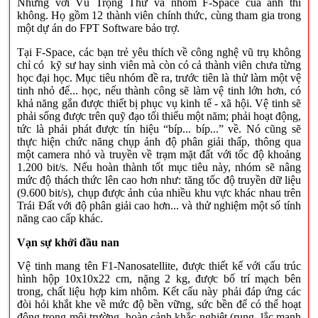
Nhưng với Vũ Trọng Thư và nhóm F-Space của anh thì
không. Họ gồm 12 thành viên chính thức, cùng tham gia trong
một dự án do FPT Software bảo trợ.
Tại F-Space, các bạn trẻ yêu thích về công nghệ vũ trụ không
chỉ có kỹ sư hay sinh viên mà còn có cả thành viên chưa từng
học đại học. Mục tiêu nhóm đề ra, trước tiên là thử làm một vệ
tinh nhỏ để... học, nếu thành công sẽ làm vệ tinh lớn hơn, có
khả năng gắn được thiết bị phục vụ kinh tế - xã hội. Vệ tinh sẽ
phải sống được trên quỹ đạo tối thiểu một năm; phải hoạt động,
tức là phải phát được tín hiệu “bíp... bíp...” về. Nó cũng sẽ
thực hiện chức năng chụp ảnh độ phân giải thấp, thông qua
một camera nhỏ và truyền về trạm mặt đất với tốc độ khoảng
1.200 bit/s. Nếu hoàn thành tốt mục tiêu này, nhóm sẽ nâng
mức độ thách thức lên cao hơn như: tăng tốc độ truyền dữ liệu
(9.600 bit/s), chụp được ảnh của nhiều khu vực khác nhau trên
Trái Đất với độ phân giải cao hơn... và thử nghiệm một số tính
năng cao cấp khác.
Vạn sự khởi đầu nan
Vệ tinh mang tên F1-Nanosatellite, được thiết kế với cấu trúc
hình hộp 10x10x22 cm, nặng 2 kg, được bố trí mạch bên
trong, chất liệu hợp kim nhôm. Kết cấu này phải đáp ứng các
đòi hỏi khắt khe về mức độ bền vững, sức bền để có thể hoạt
động trong môi trường, hoàn cảnh khắc nghiệt (rung, lắc mạnh