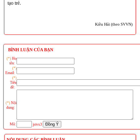
tạo trẻ.
Kiều Hải (theo SVVN)
BÌNH LUẬN CỦA BẠN
(*)
Họ
tên:
(*)
Email:
(*)
Tiêu
đề:
(*)
Nội
dung:
Mã:
jstvx3
NỘI DUNG CÁC BÌNH LUẬN