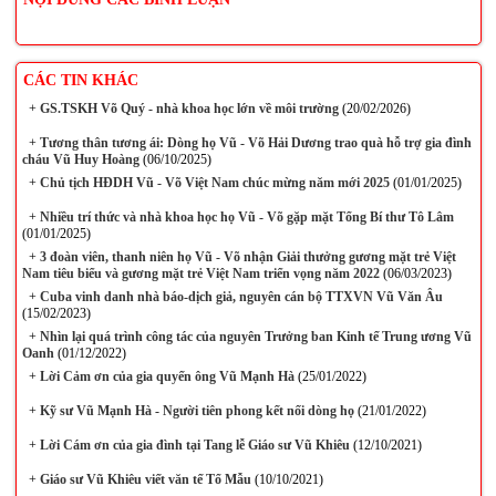
CÁC TIN KHÁC
+
GS.TSKH Võ Quý - nhà khoa học lớn về môi trường
(20/02/2026)
+
Tương thân tương ái: Dòng họ Vũ - Võ Hải Dương trao quà hỗ trợ gia đình
cháu Vũ Huy Hoàng
(06/10/2025)
+
Chủ tịch HĐDH Vũ - Võ Việt Nam chúc mừng năm mới 2025
(01/01/2025)
+
Nhiều trí thức và nhà khoa học họ Vũ - Võ gặp mặt Tổng Bí thư Tô Lâm
(01/01/2025)
+
3 đoàn viên, thanh niên họ Vũ - Võ nhận Giải thưởng gương mặt trẻ Việt
Nam tiêu biểu và gương mặt trẻ Việt Nam triển vọng năm 2022
(06/03/2023)
+
Cuba vinh danh nhà báo-dịch giả, nguyên cán bộ TTXVN Vũ Văn Âu
(15/02/2023)
+
Nhìn lại quá trình công tác của nguyên Trưởng ban Kinh tế Trung ương Vũ
Oanh
(01/12/2022)
+
Lời Cảm ơn của gia quyến ông Vũ Mạnh Hà
(25/01/2022)
+
Kỹ sư Vũ Mạnh Hà - Người tiên phong kết nối dòng họ
(21/01/2022)
+
Lời Cám ơn của gia đình tại Tang lễ Giáo sư Vũ Khiêu
(12/10/2021)
+
Giáo sư Vũ Khiêu viết văn tế Tổ Mẫu
(10/10/2021)