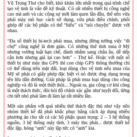
Vũ Trọng Thư cho biết, khó khăn lớn nhất trong quá trình chế
tạo vệ tinh là vấn đề kỹ thuật. Có rất nhiều thiết bị công nghệ
cao mà anh và các cộng sự mới làm quen lần đầu, thế nên vừa
phải mày mò học cách sử dụng, vừa phải điều chỉnh, phối
ghép để các bộ phận có thể “hiểu” và “nói chuyện” được với
nhau.
“Đa số thiết bị hi-tech phải mua, nhưng đừng tưởng việc “đi
chợ” công nghệ là đơn giản. Có những thứ tính mua ở Mỹ
nhưng vướng luật hạn chế, đành nhắm sang châu âu, dễ tiếp
cận hơn nhưng giá lại cao hơn” – Thư kể. Hoặc với một số
thiết bị như máy thu GPS thì con chip GPS thông thường chỉ
có thể dùng trên mặt đất, loại dùng cho vệ tinh nếu mua của
Mỹ sẽ phải có giấy phép đặc biệt vì nó được ứng dụng trong
tên lửa dẫn đường. Giải pháp là phải mua loại dùng cho công
nghiệp và đó là một thiệt thòi... Ngoài ra, gia công cơ khí cũng
là một thách thức, đòi hỏi độ chính xác gần như tuyệt đối, từng
chi tiết nhỏ phải làm đi làm lại rất nhiều lần.
Một sản phẩm với quá nhiều thử thách đặc thù như vậy nên
nhóm thiết kế đã phải khắc phục bằng cách áp dụng nhiều
phương án cho tất cả các bộ phận quan trọng: 2 – 3 hệ thống
nguồn, 3 hệ thống máy tính, 3 máy thu phát... được thiết kế
độc lập, hỏng “anh” này lập tức có “anh” kia.