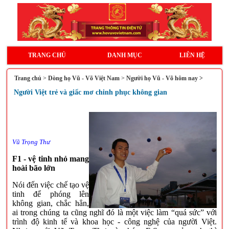
TRANG CHỦ
DANH MỤC
LIÊN HỆ
Trang chủ
>
Dòng họ Vũ - Võ Việt Nam
>
Người họ Vũ - Võ hôm nay >
Người Việt trẻ và giấc mơ chinh phục không gian
Vũ Trọng Thư
F1 - vệ tinh nhỏ mang
hoài bão lớn
Nói đến việc chế tạo vệ
tinh để phóng lên
không gian, chắc hẳn,
ai trong chúng ta cũng nghĩ đó là một việc làm “quá sức” với
trình độ kinh tế và khoa học - công nghệ của người Việt.