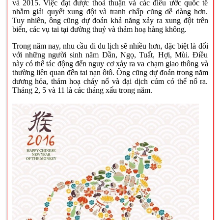
và 2015. Việc đạt được thoả thuận và các điều ước quốc tế
nhằm giải quyết xung đột và tranh chấp cũng dễ dàng hơn.
Tuy nhiên, ông cũng dự đoán khả năng xảy ra xung đột trên
biển, các vụ tai tại đường thuỷ và thảm hoạ hàng không.
Trong năm nay, nhu cầu đi du lịch sẽ nhiều hơn, đặc biệt là đối
với những người sinh năm Dần, Ngọ, Tuất, Hợi, Mùi. Điều
này có thể tác động đến nguy cơ xảy ra va chạm giao thông và
thường liên quan đến tai nạn ôtô. Ông cũng dự đoán trong năm
dương hỏa, thảm hoạ cháy nổ và đại dịch cúm có thể nổ ra.
Tháng 2, 5 và 11 là các tháng xấu trong năm.