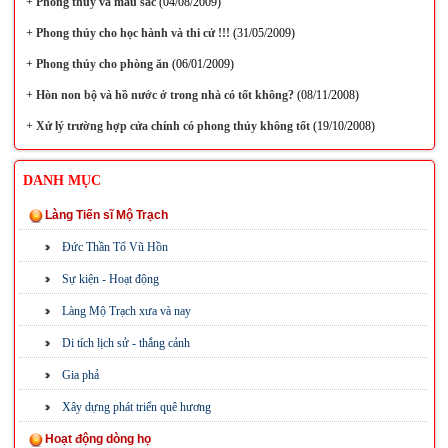
+
Phong thủy và màu sắc
(04/08/2009)
+
Phong thủy cho học hành và thi cử !!!
(31/05/2009)
+
Phong thủy cho phòng ăn
(06/01/2009)
+
Hòn non bộ và hồ nước ở trong nhà có tốt không?
(08/11/2008)
+
Xử lý trường hợp cửa chính có phong thủy không tốt
(19/10/2008)
DANH MỤC
Làng Tiến sĩ Mộ Trạch
Đức Thần Tổ Vũ Hồn
Sự kiện - Hoạt động
Làng Mộ Trạch xưa và nay
Di tích lịch sử - thắng cảnh
Gia phả
Xây dựng phát triển quê hương
Hoạt động dòng họ