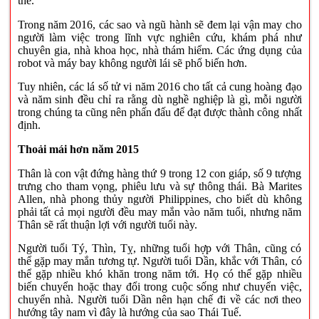
thế.
Trong năm 2016, các sao và ngũ hành sẽ đem lại vận may cho
người làm việc trong lĩnh vực nghiên cứu, khám phá như
chuyên gia, nhà khoa học, nhà thám hiểm. Các ứng dụng của
robot và máy bay không người lái sẽ phổ biến hơn.
Tuy nhiên, các lá số tử vi năm 2016 cho tất cả cung hoàng đạo
và năm sinh đều chỉ ra rằng dù nghề nghiệp là gì, mỗi người
trong chúng ta cũng nên phấn đấu để đạt được thành công nhất
định.
Thoải mái hơn năm 2015
Thân là con vật đứng hàng thứ 9 trong 12 con giáp, số 9 tượng
trưng cho tham vọng, phiêu lưu và sự thông thái. Bà Marites
Allen, nhà phong thủy người Philippines, cho biết dù không
phải tất cả mọi người đều may mắn vào năm tuổi, nhưng năm
Thân sẽ rất thuận lợi với người tuổi này.
Người tuổi Tý, Thìn, Tỵ, những tuổi hợp với Thân, cũng có
thể gặp may mắn tương tự. Người tuổi Dần, khắc với Thân, có
thể gặp nhiều khó khăn trong năm tới. Họ có thể gặp nhiều
biến chuyển hoặc thay đổi trong cuộc sống như chuyển việc,
chuyển nhà. Người tuổi Dần nên hạn chế đi về các nơi theo
hướng tây nam vì đây là hướng của sao Thái Tuế.