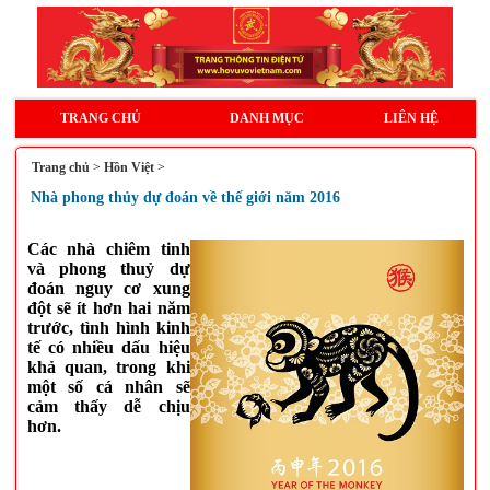
TRANG CHỦ
DANH MỤC
LIÊN HỆ
Trang chủ
>
Hồn Việt
>
Nhà phong thủy dự đoán về thế giới năm 2016
Các nhà chiêm tinh
và phong thuỷ dự
đoán nguy cơ xung
đột sẽ ít hơn hai năm
trước, tình hình kinh
tế có nhiều dấu hiệu
khả quan, trong khi
một số cá nhân sẽ
cảm thấy dễ chịu
hơn.