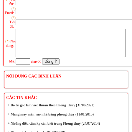
tên:
(*)
Email:
(*)
Tiêu
đề:
(*)
Nội
dung:
Mã:
ehnv06
NỘI DUNG CÁC BÌNH LUẬN
CÁC TIN KHÁC
+
Bố trí góc làm việc thuận theo Phong Thủy
(31/10/2021)
+
Mang may mắn vào nhà bằng phong thủy
(11/01/2015)
+
Những điều cấm kỵ cần biết trong Phong thuỷ
(24/07/2014)