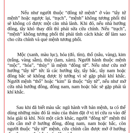
Nếu như người thuộc “đông tứ mệnh” ở vào “tây tứ
mệnh” hoặc ngược lại, “trạch”, “mệnh” không tương phối thì
sẽ không có được một căn nhà lành. Khi đó, nếu nhà hướng
đông, tây khó thay đổi thì phải sửa cửa chính. Nếu “trạch”,
“mệnh” không tương phối thì phải tính cách khác để làm sao
cho cửa chính và quẻ mệnh tương phối.
Mộc (xanh, màu lục), hỏa (đỏ, tím), thổ (nâu, vàng), kim
(trắng, vàng sẫm), thủy (lam, xám). Người hành thuộc mệnh
“mộc”, “hỏa”, “thủy” là mệnh “đông tứ”. Nếu như cửa mở
hướng “tây tứ” tức là các hướng tây, tây bắc, tây nam hoặc
đông bắc sẽ không được lý tưởng vì sẽ gặp phải khí khắc.
Người mệnh “thổ” hoặc “kim” là thuộc “tây tứ”, nếu như mở
cửa nhà hướng đông, đông nam, nam hoặc bắc sẽ gặp phải tà
khí khắc.
Sau khi đã biết màu sắc ngũ hành với bản mệnh, ta có thể
dùng những màu đó là màu của thảm đặt ở vị trí cửa ra vào để
hóa giải tà khí. Nói một cách khác, người “đông tứ” mệnh thì
cửa cần mở ở hướng đông, đông nam, nam hoặc bắc, còn
người thuộc “tây tứ” mệnh, cửa chính cần được mở ở hướng