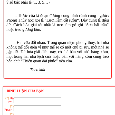
ý số bậc phải lẻ (1, 3, 5…)
- Trước cửa là đoạn đường cong hình cánh cung ngược:
Phong Thủy học gọi là ”Lưỡi liềm cắt sườn“. Đây cũng là điều
dữ. Cách hóa giải tốt nhất là treo tấm gỗ ghi “Sơn hải trấn”
hoặc treo gương lõm.
- Hai cửa đối nhau: Trong quan niệm phong thủy, hai nhà
không thể đối diện vì như thế sẽ có một chủ bị suy, một nhà sẽ
gặp dữ. Để hóa giải điều này, có thể bàn với nhà hàng xóm,
một trong hai nhà lệch cửa hoặc bàn với hàng xóm cùng treo
bốn chữ “Thiên quan đại phúc” trên cửa.
Theo ktdt
BÌNH LUẬN CỦA BẠN
(*)
Họ
tên:
(*)
Email:
(*)