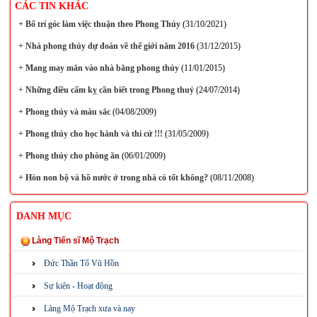
CÁC TIN KHÁC
+
Bố trí góc làm việc thuận theo Phong Thủy
(31/10/2021)
+
Nhà phong thủy dự đoán về thế giới năm 2016
(31/12/2015)
+
Mang may mắn vào nhà bằng phong thủy
(11/01/2015)
+
Những điều cấm kỵ cần biết trong Phong thuỷ
(24/07/2014)
+
Phong thủy và màu sắc
(04/08/2009)
+
Phong thủy cho học hành và thi cử !!!
(31/05/2009)
+
Phong thủy cho phòng ăn
(06/01/2009)
+
Hòn non bộ và hồ nước ở trong nhà có tốt không?
(08/11/2008)
DANH MỤC
Làng Tiến sĩ Mộ Trạch
Đức Thần Tổ Vũ Hồn
Sự kiện - Hoạt động
Làng Mộ Trạch xưa và nay