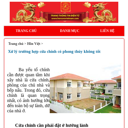
TRANG CHỦ
DANH MỤC
LIÊN HỆ
Trang chủ
>
Hồn Việt
>
Xử lý trường hợp cửa chính có phong thủy không tốt
Ba yếu tố chính
cần được quan tâm khi
xây nhà là cửa chính,
phòng của chủ nhà và
bếp nấu. Trong đó, cửa
chính là quan trọng
nhất, có ảnh hưởng lớn
đến toàn bộ sự lành, dữ
của nhà ở.
Cửa chính cần phải đặt ở hướng lành