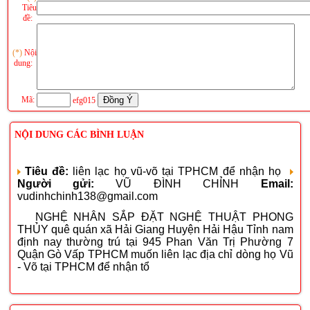
Tiêu
đề:
(*)
Nội
dung:
Mã:
efg015
NỘI DUNG CÁC BÌNH LUẬN
Tiêu đề:
liên lạc họ vũ-võ tại TPHCM để nhận họ
Người gửi:
VŨ ĐÌNH CHỈNH
Email:
vudinhchinh138@gmail.com
NGHỆ NHÂN SẮP ĐẶT NGHỆ THUẬT PHONG
THỦY quê quán xã Hải Giang Huyện Hải Hậu Tỉnh nam
định nay thường trú tại 945 Phan Văn Trị Phường 7
Quận Gò Vấp TPHCM muốn liên lạc địa chỉ dòng họ Vũ
- Võ tại TPHCM để nhận tổ