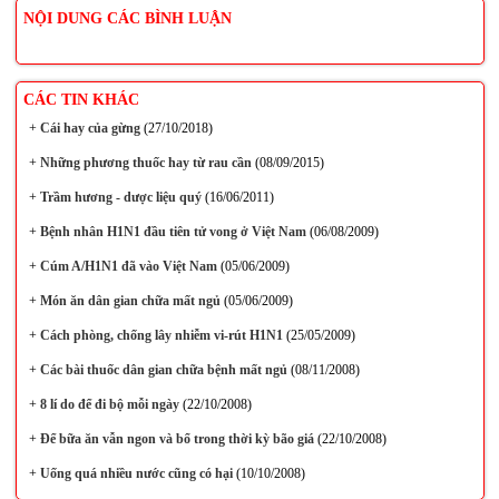
NỘI DUNG CÁC BÌNH LUẬN
CÁC TIN KHÁC
+
Cái hay của gừng
(27/10/2018)
+
Những phương thuốc hay từ rau cần
(08/09/2015)
+
Trầm hương - dược liệu quý
(16/06/2011)
+
Bệnh nhân H1N1 đầu tiên tử vong ở Việt Nam
(06/08/2009)
+
Cúm A/H1N1 đã vào Việt Nam
(05/06/2009)
+
Món ăn dân gian chữa mất ngủ
(05/06/2009)
+
Cách phòng, chống lây nhiễm vi-rút H1N1
(25/05/2009)
+
Các bài thuốc dân gian chữa bệnh mất ngủ
(08/11/2008)
+
8 lí do để đi bộ mỗi ngày
(22/10/2008)
+
Để bữa ăn vẫn ngon và bổ trong thời kỳ bão giá
(22/10/2008)
+
Uống quá nhiều nước cũng có hại
(10/10/2008)