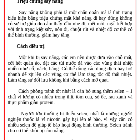
Triệu chứng say nắng
Say nắng không phải là một chẩn đoán mà là tình trạng
biểu hiện bằng triệu chứng mất khả năng đi hay đứng không
có sự trợ giúp do cảm thấy đầu nhẹ đi, mệt mỏi, ngất kết hợp
với tình trạng kiệt sức, nôn ói, chuột rút và nhiệt độ cơ thể có
thể bình thường, giảm hay tăng.
Cách điều trị
Một khi bị say nắng, các em nên được đưa vào chỗ mát,
cởi hết quần áo, đặt các túi nước đá vào các vùng thải nhiệt
nhiều như cổ, nách, háng. Có thể dùng các dung dịch bay hơi
nhanh để xịt lên các vùng cơ thể làm tăng tốc độ thải nhiệt.
Làm tăng sự đối lưu không khí bằng cách mở quạt.
Cách phòng tránh tốt nhất là cần bổ sung thêm selen – 1
chất vi lượng có nhiều trong thịt, tôm cua, sò ốc, rau xanh và
thực phẩm giàu protein.
Người lớn thường bị thiếu selen, nhất là những người
nghiện thuốc lá vì nicotin gây hại lên tế bào, vì vậy cần có
nhiều selen để giúp tế bào hoạt động bình thường. Selen tránh
cho cơ thể khỏi bị cảm nắng.