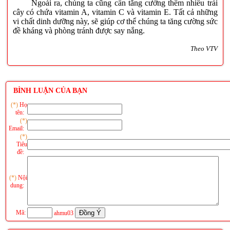
Ngoài ra, chúng ta cũng cần tăng cường thêm nhiều trái
cây có chứa vitamin A, vitamin C và vitamin E. Tất cả những
vi chất dinh dưỡng này, sẽ giúp cơ thể chúng ta tăng cường sức
đề kháng và phòng tránh được say nắng.
Theo VTV
BÌNH LUẬN CỦA BẠN
(*)
Họ
tên:
(*)
Email:
(*)
Tiêu
đề:
(*)
Nội
dung:
Mã:
ahmu03