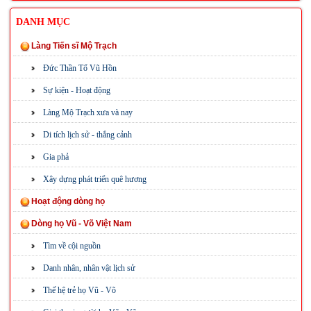
DANH MỤC
Làng Tiến sĩ Mộ Trạch
Đức Thần Tổ Vũ Hồn
Sự kiện - Hoạt động
Làng Mộ Trạch xưa và nay
Di tích lịch sử - thắng cảnh
Gia phả
Xây dựng phát triển quê hương
Hoạt động dòng họ
Dòng họ Vũ - Võ Việt Nam
Tìm về cội nguồn
Danh nhân, nhân vật lịch sử
Thế hệ trẻ họ Vũ - Võ