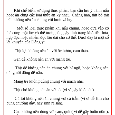
======================
Khi chế biến, sử dụng thực phẩm, bạn cần lưu ý tránh nấu
hoặc ăn cùng các loại thức ăn kỵ nhau. Chẳng hạn, thịt bò thịt
trâu không nên ăn chung với lươn và hẹ.
Một số loại thực phẩm khi nấu chung, hoặc đưa vào cơ
thể cùng một lúc có thể tương tác, gây tình trạng khó tiêu hóa,
ngộ độc hoặc nhiễm độc lâu dài cho cơ thể. Dưới đây là một số
lời khuyên của Đông y:
Thịt lợn không nên ăn với ốc bươu, cam thảo.
Gan dê không nên ăn với măng tre.
Thịt dê không nên ăn chung với bí ngô, hoặc không nên
dùng nồi đồng để nấu.
Măng tre không dùng chung với mạch nha.
Thịt chó không nên ăn với tỏi (vì sẽ gây khó tiêu).
Củ tỏi không nên ăn chung với cá trắm (vì sẽ dễ làm cho
bụng chướng đầy, hay sinh ra sán).
Cua không nên dùng với cam, quít ( vì dễ gây buồn nôn ),