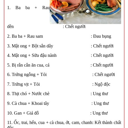
1. Ba ba + Rau
dền : Chết người
2. Ba ba + Rau sam : Đau bụng
3. Mật ong + Bột sắn dây : Chết người
4. Mật ong + Sữa đậu nành : Chết người
5. Bị rắn cắn ăn cua, cá : Chết người
6. Trứng ngỗng + Tỏi : Chết người
7. Trứng vịt + Tỏi : Ngộ độc
8. Thịt chó + Nước chè : Ung thư
9. Cà chua + Khoai tây : Ung thư
10. Gan + Giá đỗ : Ung thư
11. Ốc, trai, hến, cua + cà chua, ớt, cam, chanh: Kết thành chất
độc