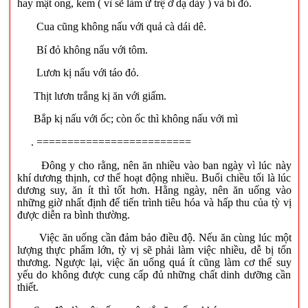
hay mật ong, kem ( vì sẽ làm ứ trệ ở dạ dày ) và bí đỏ.
Cua cũng không nấu với quả cà dái dê.
Bí đỏ không nấu với tôm.
Lươn kị nấu với táo đỏ.
Thịt lươn trắng kị ăn với giấm.
Bắp kị nấu với ốc; còn ốc thì không nấu với mì
. =========================
Đông y cho rằng, nên ăn nhiều vào ban ngày vì lúc này
khí dương thịnh, cơ thể hoạt động nhiều. Buổi chiều tối là lúc
dương suy, ăn ít thì tốt hơn. Hằng ngày, nên ăn uống vào
những giờ nhất định để tiến trình tiêu hóa và hấp thu của tỳ vị
được diễn ra bình thường.
Việc ăn uống cần đảm bảo điều độ. Nếu ăn cùng lúc một
lượng thực phẩm lớn, tỳ vị sẽ phải làm việc nhiều, dễ bị tổn
thương. Ngược lại, việc ăn uống quá ít cũng làm cơ thể suy
yếu do không được cung cấp đủ những chất dinh dưỡng cần
thiết.