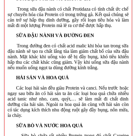
Trong sữa đậu nành có chất Protidaza có tính chất ức chế
sự chuyển hóa của Protein có trong trứng gà. Kết quả chúng sẽ
cản trở sự hấp thụ dinh dưỡng, gây rối loạn tiêu hóa và làm
mất đi một lượng Protein mà lẽ ra cơ thể được hấp thụ.
SỮA ĐẬU NÀNH VÀ ĐƯỜNG ĐEN
Trong đường đen có chất acid malic khi hòa tan trong sữa
đậu nành sẽ tạo ra chất lắng tủa làm giảm chất bổ của sữa đậu
nành. Mặt khác khi uống vào dễ bị đầy bụng, khó tiêu khiến
hấp thu các chất khác cũng giảm. Vậy khi uống sữa đậu nành
nếu muốn uống ngọt ta dùng đường kính trắng.
HẢI SẢN VÀ HOA QUẢ
Các loại hải sản đều giàu Protein và canci. Nếu trước hoặc
ngay sau bữa ăn có hải sản ta ăn các loại hoa quả chứa nhiều
acid tanic như nho, cam, quýt,… sẽ làm mất đi chất dinh
dưỡng của hải sản. Ngoài ra hoa quả ăn cùng với hải sản còn
có tác dụng kích thích nhu động ruột gây đầy bụng, nôn mửa,
ỉa chảy.
SỮA BÒ VÀ NƯỚC HOA QUẢ
Sữa bò chứa rất nhiều Protein trong đó chất Cazeine