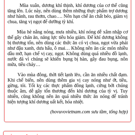
Mùa xuân, dương khí thịnh, khí dương của cơ thể cũng
tăng lên. Lúc này, nên dùng thêm những thực phẩm trợ dương
như hành, rau thơm, chao…. Nên hạn chế ăn chất béo, giảm vị
chua, tăng vị ngọt để dưỡng tỳ khí.
Mùa hè nắng nóng, mưa nhiều, khí nóng dễ xâm nhập cơ
thể gây chán ăn, năng lực tiêu hóa giảm. Để khí dương không
bị thương tổn, nên dùng các thức ăn có vị chua, ngọt vừa phải
như đậu xanh, dưa hấu, ô mai… Không nên ăn các món nhiều
dầu mỡ, hạn chế vị cay, ngọt. Không dùng quá nhiều đồ lạnh,
nước đá vì chúng sẽ khiến bụng bị hàn, gây đau bụng, nôn
mửa, tiêu chảy…
Vào mùa đông, thời tiết lạnh lẽo, cần ăn nhiều chất đạm.
Khi chế biến, nên dùng thêm gia vị cay nóng như ớt, tiêu,
gừng, tỏi. Tối kỵ các thực phẩm đông lạnh, cứng bởi chúng
thuộc âm, dễ gây tổn thương đến khí dương của tỳ vị. Tuy
nhiên, cũng không nên ăn quá nhiều thức ăn nóng để tránh
hiện tượng khí dương uất kết, hóa nhiệt.
(hovuvovietnam.com sưu tầm, tổng hợp)