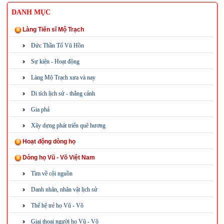
DANH MỤC
Làng Tiến sĩ Mộ Trạch
Đức Thần Tổ Vũ Hồn
Sự kiện - Hoạt động
Làng Mộ Trạch xưa và nay
Di tích lịch sử - thắng cảnh
Gia phả
Xây dựng phát triển quê hương
Hoạt động dòng họ
Dòng họ Vũ - Võ Việt Nam
Tìm về cội nguồn
Danh nhân, nhân vật lịch sử
Thế hệ trẻ họ Vũ - Võ
Giai thoại người họ Vũ - Võ