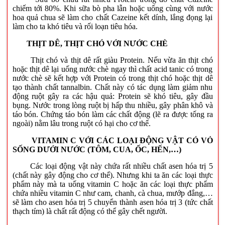
chiếm tới 80%. Khi sữa bò pha lẫn hoặc uống cùng với nước
hoa quả chua sẽ làm cho chất Cazeine kết dính, lắng đọng lại
làm cho ta khó tiêu và rối loạn tiêu hóa.
THỊT DÊ, THỊT CHÓ VỚI NƯỚC CHÈ
Thịt chó và thịt dê rất giàu Protein. Nếu vừa ăn thịt chó
hoặc thịt dê lại uống nước chè ngay thì chất acid tanic có trong
nước chè sẽ kết hợp với Protein có trong thịt chó hoặc thịt dê
tạo thành chất tannalbin. Chất này có tác dụng làm giảm nhu
động ruột gây ra các hậu quả: Protein sẽ khó tiêu, gây đầu
bụng. Nước trong lòng ruột bị hấp thu nhiều, gây phân khô và
táo bón. Chứng táo bón làm các chất động (lẽ ra được tống ra
ngoài) nằm lâu trong ruột có hại cho cơ thể.
VITAMIN C VỚI CÁC LOẠI ĐỘNG VẬT CÓ VỎ
SỐNG DƯỚI NƯỚC (TÔM, CUA, ỐC, HẾN,…)
Các loại động vật này chứa rất nhiều chất asen hóa trị 5
(chất này gây động cho cơ thể). Nhưng khi ta ăn các loại thực
phẩm này mà ta uống vitamin C hoặc ăn các loại thực phẩm
chứa nhiều vitamin C như cam, chanh, cà chua, mướp đắng,…
sẽ làm cho asen hóa trị 5 chuyển thành asen hóa trị 3 (tức chất
thạch tím) là chất rất động có thể gây chết người.