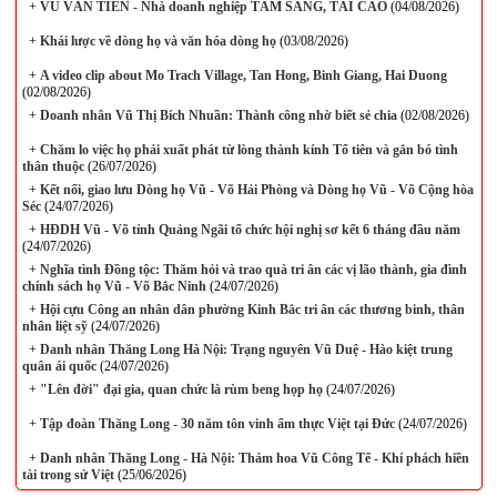
+
VŨ VĂN TIỀN - Nhà doanh nghiệp TÂM SÁNG, TÀI CAO
(04/08/2026)
+
Khái lược về dòng họ và văn hóa dòng họ
(03/08/2026)
+
A video clip about Mo Trach Village, Tan Hong, Binh Giang, Hai Duong
(02/08/2026)
+
Doanh nhân Vũ Thị Bích Nhuần: Thành công nhờ biết sẻ chia
(02/08/2026)
+
Chăm lo việc họ phải xuất phát từ lòng thành kính Tổ tiên và gắn bó tình
thân thuộc
(26/07/2026)
+
Kết nối, giao lưu Dòng họ Vũ - Võ Hải Phòng và Dòng họ Vũ - Võ Cộng hòa
Séc
(24/07/2026)
+
HĐDH Vũ - Võ tỉnh Quảng Ngãi tổ chức hội nghị sơ kết 6 tháng đầu năm
(24/07/2026)
+
Nghĩa tình Đồng tộc: Thăm hỏi và trao quà tri ân các vị lão thành, gia đình
chính sách họ Vũ - Võ Bắc Ninh
(24/07/2026)
+
Hội cựu Công an nhân dân phường Kinh Bắc tri ân các thương binh, thân
nhân liệt sỹ
(24/07/2026)
+
Danh nhân Thăng Long Hà Nội: Trạng nguyên Vũ Duệ - Hào kiệt trung
quân ái quốc
(24/07/2026)
+
"Lên đời" đại gia, quan chức là rùm beng họp họ
(24/07/2026)
+
Tập đoàn Thăng Long - 30 năm tôn vinh ẩm thực Việt tại Đức
(24/07/2026)
+
Danh nhân Thăng Long - Hà Nội: Thám hoa Vũ Công Tể - Khí phách hiền
tài trong sử Việt
(25/06/2026)