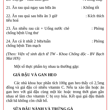
21. Ăn rau quả ngay sau bữa ăn : Không tốt
22. Ăn rau quả sau bữa ăn 3 giờ : Kích thích
tiêu hoá
23. Ăn nhiều rau cải + Uống nước chè : Phòng
chống bệnh Ung thư
24. Ăn cá ít nhất 2 bữa/tuần : Phòng
chống bệnh Tim mạch
(Theo: Viện vệ sinh dịch tễ TW -
Khoa Chống độc - BV Bạch
Mai HN)
Một số thực phẩm kỵ nhau ta thường gặp:
GIÁ ĐẬU VÀ GAN HEO
Các nhà khoa học phân tích 100g gan heo thấy có 2,5mg
đồng và giá đậu có nhiều vitamin C. Nếu ta xào lẫn hoặc ăn
gan heo với giá đậu cùng một lúc hoặc trong thời gian gần
nhau sẽ làm cho vitamin C bị oxy hóa. Kết quả giá đậu thành
chất bã không còn chất bổ.
SỮA ĐẬU NÀNH VÀ TRỨNG GÀ