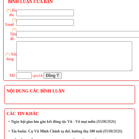
BÌNH LUẬN CỦA BẠN
(*)
Họ
tên:
(*)
Email:
(*)
Tiêu
đề:
(*)
Nội
dung:
Mã:
cjvx14
NỘI DUNG CÁC BÌNH LUẬN
CÁC TIN KHÁC
+
Ngày hội giao lưu gắn kết đồng tộc Vũ - Võ mọi miền
(05/08/2026)
+
Tin buồn: Cụ Vũ Minh Chính tạ thế, hưởng thọ 100 tuổi
(05/08/2026)