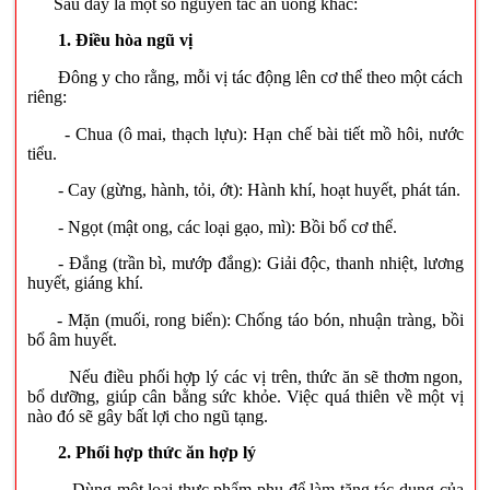
Sau đây là một số nguyên tắc ăn uống khác:
1. Điều hòa ngũ vị
Đông y cho rằng, mỗi vị tác động lên cơ thể theo một cách
riêng:
- Chua (ô mai, thạch lựu): Hạn chế bài tiết mồ hôi, nước
tiểu.
- Cay (gừng, hành, tỏi, ớt): Hành khí, hoạt huyết, phát tán.
- Ngọt (mật ong, các loại gạo, mì): Bồi bổ cơ thể.
- Đắng (trần bì, mướp đắng): Giải độc, thanh nhiệt, lương
huyết, giáng khí.
- Mặn (muối, rong biển): Chống táo bón, nhuận tràng, bồi
bổ âm huyết.
Nếu điều phối hợp lý các vị trên, thức ăn sẽ thơm ngon,
bổ dưỡng, giúp cân bằng sức khỏe. Việc quá thiên về một vị
nào đó sẽ gây bất lợi cho ngũ tạng.
2. Phối hợp thức ăn hợp lý
- Dùng một loại thực phẩm phụ để làm tăng tác dụng của