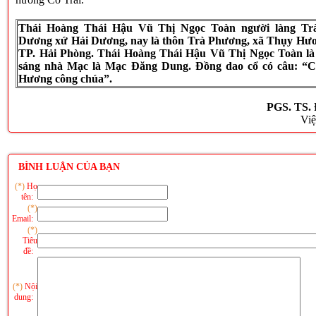
Thái Hoàng Thái Hậu Vũ Thị Ngọc Toàn người làng Tr
Dương xứ Hải Dương, nay là thôn Trà Phương, xã Thụy Hươ
TP. Hải Phòng.
Thái Hoàng Thái Hậu Vũ Thị Ngọc Toàn là 
sáng nhà Mạc là Mạc Đăng Dung. Đồng dao cổ có câu: “C
Hương công chúa”.
PGS. TS
Vi
BÌNH LUẬN CỦA BẠN
(*)
Họ
tên:
(*)
Email:
(*)
Tiêu
đề:
(*)
Nội
dung: