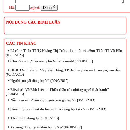
Mã:
aglpx8
NỘI DUNG CÁC BÌNH LUẬN
CÁC TIN KHÁC
+
Lễ cúng Thần Tổ Tỷ Hoàng Thị Trúc, phu nhân của Đức Thần Tổ Vũ Hồn
(09/11/2025)
+
Cha ơi, con tự hào mang họ Vũ nhà mình!
(22/09/2017)
+
HĐDH Vũ - Võ phường Việt Hưng, TP Hạ Long tôn vinh con gái, con dâu
(06/11/2015)
+
Người con gái dòng họ Vũ
(09/05/2015)
+
Elizabeth Võ Bích Liên - "Thiên thần của những người bất hạnh"
(10/04/2013)
+
Nỗi niềm xa xứ của một người con gái họ Võ
(15/03/2013)
+
Cảm nhận của một du học sinh về dòng họ Vũ - Võ
(15/03/2013)
+
Thắm tình đồng tộc
(19/01/2013)
+
Vẻ vang thay, người đàn bà họ Vũ!
(04/10/2012)