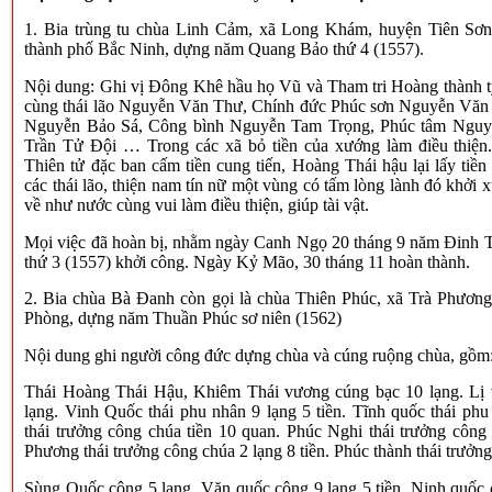
1. Bia trùng tu chùa Linh Cảm, xã Long Khám, huyện Tiên Sơn
thành phố Bắc Ninh, dựng năm Quang Bảo thứ 4 (1557).
Nội dung: Ghi vị Đông Khê hầu họ Vũ và Tham tri Hoàng thành t
cùng thái lão Nguyễn Văn Thư, Chính đức Phúc sơn Nguyễn Văn
Nguyễn Bảo Sá, Công bình Nguyễn Tam Trọng, Phúc tâm Nguyễ
Trần Tử Đội … Trong các xã bỏ tiền của xướng làm điều thiện.
Thiên tử đặc ban cấm tiền cung tiến, Hoàng Thái hậu lại lấy tiề
các thái lão, thiện nam tín nữ một vùng có tấm lòng lành đó khởi
về như nước cùng vui làm điều thiện, giúp tài vật.
Mọi việc đã hoàn bị, nhằm ngày Canh Ngọ 20 tháng 9 năm Đinh 
thứ 3 (1557) khởi công. Ngày Kỷ Mão, 30 tháng 11 hoàn thành.
2. Bia chùa Bà Đanh còn gọi là chùa Thiên Phúc, xã Trà Phươn
Phòng, dựng năm Thuần Phúc sơ niên (1562)
Nội dung ghi người công đức dựng chùa và cúng ruộng chùa, gồm
Thái Hoàng Thái Hậu, Khiêm Thái vương cúng bạc 10 lạng. Lị
lạng. Vinh Quốc thái phu nhân 9 lạng 5 tiền. Tĩnh quốc thái phu
thái trưởng công chúa tiền 10 quan. Phúc Nghi thái trưởng công 
Phương thái trưởng công chúa 2 lạng 8 tiền. Phúc thành thái trưởn
Sùng Quốc công 5 lạng. Văn quốc công 9 lạng 5 tiền. Ninh quốc 