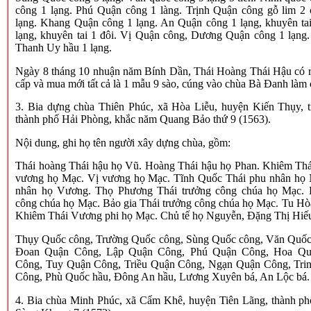
công 1 lạng. Phú Quận công 1 làng. Trịnh Quận công gỗ lim 2
lạng. Khang Quận công 1 lạng. An Quận công 1 lạng, khuyên ta
lạng, khuyên tai 1 đôi. Vị Quận công, Dương Quận công 1 lạng
Thanh Uy hầu 1 lạng.
Ngày 8 tháng 10 nhuận năm Bính Dần, Thái Hoàng Thái Hậu có r
cấp và mua mới tất cả là 1 mẫu 9 sào, cúng vào chùa Bà Đanh làm
3. Bia dựng chùa Thiên Phúc, xã Hòa Liễu, huyện Kiến Thụy, t
thành phố Hải Phòng, khắc năm Quang Bảo thứ 9 (1563).
Nội dung, ghi họ tên người xây dựng chùa, gồm:
Thái hoàng Thái hậu họ Vũ. Hoàng Thái hậu họ Phan. Khiêm Th
vương họ Mạc. Vị vương họ Mạc. Tĩnh Quốc Thái phu nhân họ
nhân họ Vương. Thọ Phương Thái trưởng công chúa họ Mạc. P
công chúa họ Mạc. Bảo gia Thái trưởng công chúa họ Mạc. Tu H
Khiêm Thái Vương phi họ Mạc. Chủ tế họ Nguyễn, Đặng Thị Hiế
Thụy Quốc công, Trường Quốc công, Sùng Quốc công, Văn Quốc
Đoan Quận Công, Lập Quận Công, Phú Quận Công, Hoa Qu
Công, Tuy Quận Công, Triều Quận Công, Ngạn Quận Công, Tri
Công, Phù Quốc hầu, Đông An hầu, Lương Xuyên bá, An Lộc bá.
4. Bia chùa Minh Phúc, xã Cẩm Khê, huyện Tiên Lãng, thành p