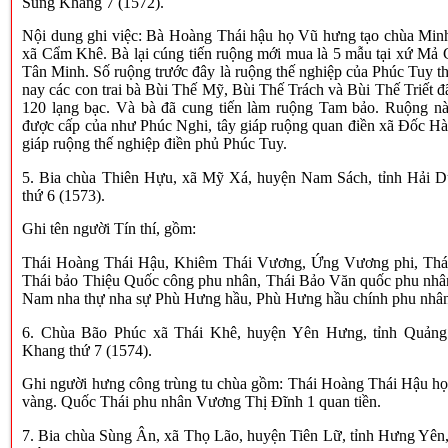
Sùng Khang 7 (1572).
Nội dung ghi việc: Bà Hoàng Thái hậu họ Vũ hưng tạo chùa Min
xã Cẩm Khê. Bà lại cúng tiến ruộng mới mua là 5 mẫu tại xứ Mả
Tân Minh. Số ruộng trước đây là ruộng thế nghiệp của Phúc Tuy t
nay các con trai bà Bùi Thế Mỹ, Bùi Thế Trách và Bùi Thế Triết đã 
120 lạng bạc. Và bà đã cung tiến làm ruộng Tam bảo. Ruộng nà
được cấp của như Phúc Nghi, tây giáp ruộng quan điền xã Đốc H
giáp ruộng thế nghiệp điền phủ Phúc Tuy.
5. Bia chùa Thiên Hựu, xã Mỹ Xá, huyện Nam Sách, tỉnh Hải
thứ 6 (1573).
Ghi tên người Tín thí, gồm:
Thái Hoàng Thái Hậu, Khiêm Thái Vương, Ứng Vương phi, Thá
Thái bảo Thiệu Quốc công phu nhân, Thái Bảo Văn quốc phu nhâ
Nam nha thự nha sự Phù Hưng hầu, Phù Hưng hầu chính phu nhâ
6. Chùa Bão Phúc xã Thái Khê, huyện Yên Hưng, tỉnh Quản
Khang thứ 7 (1574).
Ghi người hưng công trùng tu chùa gồm: Thái Hoàng Thái Hậu họ 
vàng. Quốc Thái phu nhân Vương Thị Đĩnh 1 quan tiền.
7. Bia chùa Sùng Ân, xã Thọ Lão, huyện Tiên Lữ, tỉnh Hưng Yê