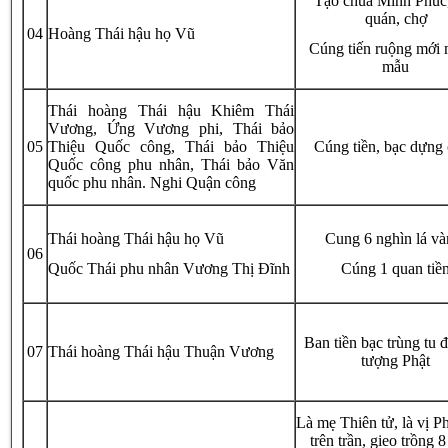
Tạo chùa Minh Phúc
quán, chợ
04
Hoàng Thái hậu họ Vũ
Cúng tiến ruộng mới 
mẫu
Thái hoàng Thái hậu Khiêm Thái
Vương, Ứng Vương phi, Thái bảo
05
Thiệu Quốc công, Thái bảo Thiệu
Cúng tiền, bạc dựng
Quốc công phu nhân, Thái bảo Văn
quốc phu nhân. Nghi Quận công
Thái hoàng Thái hậu họ Vũ
Cung 6 nghìn lá và
06
Quốc Thái phu nhân Vương Thị Đĩnh
Cúng 1 quan tiề
Ban tiền bạc trùng tu đ
07
Thái hoàng Thái hậu Thuận Vương
tượng Phật
Là mẹ Thiên tử, là vị P
trên trần, gieo trồng 