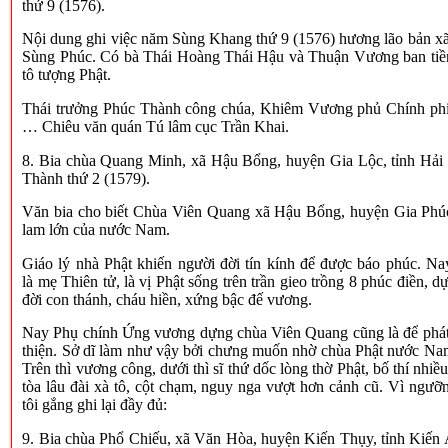
thứ 9 (1576).
Nội dung ghi việc năm Sùng Khang thứ 9 (1576) hương lão bản xã
Sùng Phúc. Có bà Thái Hoàng Thái Hậu và Thuận Vương ban tiền
tô tượng Phật.
Thái trưởng Phúc Thành công chúa, Khiêm Vương phủ Chính p
… Chiêu văn quán Tú lâm cục Trần Khai.
8. Bia chùa Quang Minh, xã Hậu Bổng, huyện Gia Lộc, tỉnh Hả
Thành thứ 2 (1579).
Văn bia cho biết Chùa Viên Quang xã Hậu Bổng, huyện Gia Phú
lam lớn của nước Nam.
Giáo lý nhà Phật khiến người đời tín kính để được báo phúc. 
là mẹ Thiên tử, là vị Phật sống trên trần gieo trồng 8 phúc điền, 
đời con thánh, cháu hiền, xứng bậc đế vương.
Nay Phụ chính Ứng vương dựng chùa Viên Quang cũng là để phát l
thiện. Sở dĩ làm như vậy bởi chưng muốn nhờ chùa Phật nước Nam
Trên thì vương công, dưới thì sĩ thứ dốc lòng thờ Phật, bố thí nhiề
tòa lâu đài xà tô, cột chạm, nguy nga vượt hơn cảnh cũ. Vì ngưỡ
tôi gắng ghi lại đầy đủ:
9. Bia chùa Phổ Chiếu, xã Văn Hòa, huyện Kiến Thụy, tỉnh Kiến 