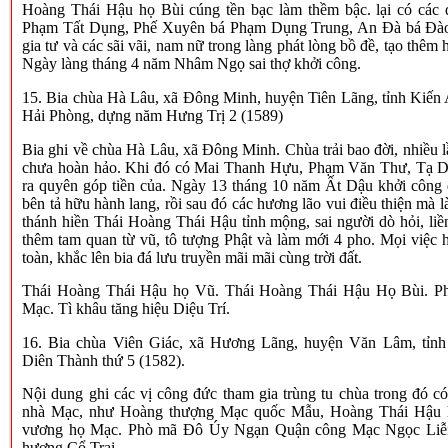
Hoàng Thái Hậu họ Bùi cúng tền bạc làm thềm bậc. lại có các 
Phạm Tất Dụng, Phế Xuyên bá Phạm Dụng Trung, An Đà bá Đào
gia tư và các sãi vãi, nam nữ trong làng phát lòng bồ đề, tạo thêm 
Ngày làng tháng 4 năm Nhâm Ngọ sai thợ khởi công.
15. Bia chùa Hà Lâu, xã Đông Minh, huyện Tiên Lãng, tỉnh Kiến 
Hải Phòng, dựng năm Hưng Trị 2 (1589)
Bia ghi về chùa Hà Lâu, xã Đông Minh. Chùa trải bao đời, nhiều 
chưa hoàn hảo. Khi đó có Mai Thanh Hựu, Phạm Văn Thư, Tạ 
ra quyên góp tiền của. Ngày 13 tháng 10 năm Ất Dậu khởi công
bên tả hữu hành lang, rồi sau đó các hương lão vui điều thiện mà l
thánh hiền Thái Hoàng Thái Hậu tỉnh mộng, sai người dò hỏi, liề
thêm tam quan từ vũ, tô tượng Phật và làm mới 4 pho. Mọi việc
toàn, khắc lên bia đá lưu truyền mãi mãi cùng trời đất.
Thái Hoàng Thái Hậu họ Vũ. Thái Hoàng Thái Hậu Họ Bùi. P
Mạc. Tì khâu tăng hiệu Diệu Trí.
16. Bia chùa Viên Giác, xã Hương Lãng, huyện Văn Lâm, tỉn
Diên Thành thứ 5 (1582).
Nội dung ghi các vị công đức tham gia trùng tu chùa trong đó có
nhà Mạc, như Hoàng thượng Mạc quốc Mẫu, Hoàng Thái Hậu 
vương họ Mạc. Phò mã Đô Úy Ngạn Quận công Mạc Ngọc Liễn
hương Cổ Trai.