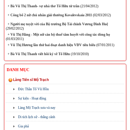
+
Bà Vũ Thị Thanh- vợ nhà thơ Tố Hữu từ trần
(21/04/2012)
+
Công bố 2 nữ chủ nhân giải thưởng Kovalevskaia 2011
(02/03/2012)
+
Người mẹ tuyệt vời của Bộ trưởng Bộ Tài chính Vương Đình Huệ
(29/02/2012)
+
Vũ Thị Hằng - Một nữ cán bộ thuế tâm huyết với công tác dòng họ
(01/03/2011)
+
Vũ Thị Hương lần thứ hai đoạt danh hiệu VĐV tiêu biểu
(07/01/2011)
+
Bà Vũ Thị Thanh viết hồi ký về Tố Hữu
(19/10/2010)
DANH MỤC
Làng Tiến sĩ Mộ Trạch
Đức Thần Tổ Vũ Hồn
Sự kiện - Hoạt động
Làng Mộ Trạch xưa và nay
Di tích lịch sử - thắng cảnh
Gia phả