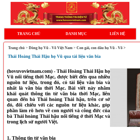
TRANG CHỦ
DANH MỤC
LIÊN HỆ
Trang chủ
>
Dòng họ Vũ - Võ Việt Nam
>
Con gái, con dâu họ Vũ - Võ >
Thái Hoàng Thái Hậu họ Vũ qua tài liệu văn bia
(hovuvovietnam.com) - Thái Hoàng Thái Hậu họ
Vũ nổi tiếng thời Mạc, được biết đến qua nhiều
nguồn tư liệu, trong đó, có tài liệu văn bia và
nhất là văn bia thời Mạc. Bài viết này nhằm
khái quát thông tin từ văn bia thời Mạc, liên
quan đến bà Thái hoàng Thái hậu, trên cơ sở
đó, đối chiếu với các nguồn tư liệu khác, góp
phần làm rõ hơn về con người và công đức của
bà Thái hoàng Thái hậu nổi tiếng ở thời Mạc và
trong lịch sử người Việt.
1. Thông tin từ văn bia