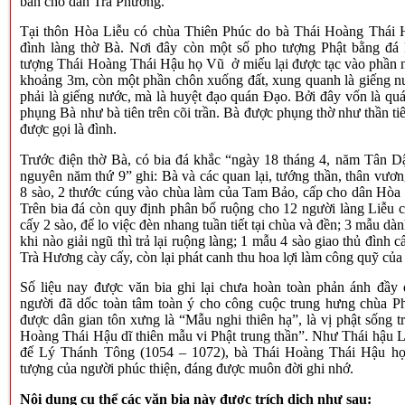
ban cho dân Trà Phương.
Tại thôn Hòa Liễu có chùa Thiên Phúc do bà Thái Hoàng Thái
đình làng thờ Bà. Nơi đây còn một số pho tượng Phật bằng đá k
tượng Thái Hoàng Thái Hậu họ Vũ ở miếu lại được tạc vào phần n
khoảng 3m, còn một phần chôn xuống đất, xung quanh là giếng n
phải là giếng nước, mà là huyệt đạo quán Đạo. Bởi đây vốn là qu
phụng Bà như bà tiên trên cõi trần. Bà được phụng thờ như thần ti
được gọi là đình.
Trước điện thờ Bà, có bia đá khắc “ngày 18 tháng 4, năm Tân 
nguyên năm thứ 9” ghi: Bà và các quan lại, tướng thần, thân vư
8 sào, 2 thước cúng vào chùa làm của Tam Bảo, cấp cho dân Hòa 
Trên bia đá còn quy định phân bổ ruộng cho 12 người làng Liễu c
cấy 2 sào, để lo việc đèn nhang tuần tiết tại chùa và đền; 3 mẫu dàn
khi nào giải ngũ thì trả lại ruộng làng; 1 mẫu 4 sào giao thủ đình 
Trà Hương cày cấy, còn lại phát canh thu hoa lợi làm công quỹ của 
Số liệu nay được văn bia ghi lại chưa hoàn toàn phản ánh đầy
người đã dốc toàn tâm toàn ý cho công cuộc trung hưng chùa Ph
được dân gian tôn xưng là “Mẫu nghi thiên hạ”, là vị phật sống t
Hoàng Thái Hậu dĩ thiên mẫu vi Phật trung thần”. Như Thái hậu 
đế Lý Thánh Tông (1054 – 1072), bà Thái Hoàng Thái Hậu h
tượng của người phúc thiện, đáng được muôn đời ghi nhớ.
Nội dung cụ thể các văn bia này được trích dịch như sau: