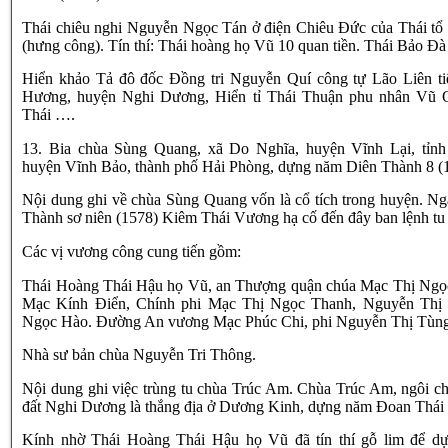
Thái chiêu nghi Nguyễn Ngọc Tán ở điện Chiêu Đức của Thái tổ
(hưng công). Tín thí: Thái hoàng họ Vũ 10 quan tiền. Thái Bảo Đ
Hiển khảo Tả đô đốc Đồng tri Nguyễn Quí công tự Lão Liên ti
Hương, huyện Nghi Dương, Hiển tỉ Thái Thuận phu nhân Vũ
Thái ….
13. Bia chùa Sùng Quang, xã Do Nghĩa, huyện Vĩnh Lại, tỉn
huyện Vĩnh Bảo, thành phố Hải Phòng, dựng năm Diên Thành 8 (
Nội dung ghi về chùa Sùng Quang vốn là cổ tích trong huyện. N
Thành sơ niên (1578) Kiêm Thái Vương hạ cố đến đây ban lệnh tu 
Các vị vương công cung tiến gồm:
Thái Hoàng Thái Hậu họ Vũ, an Thượng quận chúa Mạc Thị Ngọ
Mạc Kính Điển, Chính phi Mạc Thị Ngọc Thanh, Nguyễn Thị
Ngọc Hào. Đường An vương Mạc Phúc Chi, phi Nguyễn Thị Tùng
Nhà sư bản chùa Nguyễn Tri Thông.
Nội dung ghi việc trùng tu chùa Trúc Am. Chùa Trúc Am, ngôi c
đất Nghi Dương là thắng địa ở Dương Kinh, dựng năm Đoan Thái 
Kính nhờ Thái Hoàng Thái Hậu họ Vũ đã tín thí gỗ lim để dự