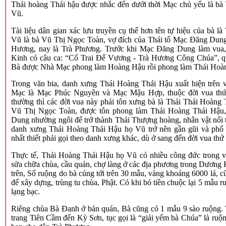
Thái hoàng Thái hậu được nhắc đến dưới thời Mạc chủ yếu là bà
Vũ.
Tài liệu dân gian xác lưu truyền cụ thể hơn tên tự hiệu của bà l
Vũ là bà Vũ Thị Ngọc Toàn, vợ đích của Thái tổ Mạc Đăng Dung.
Hương, nay là Trà Phương. Trước khi Mạc Đăng Dung làm vua
Kinh có câu ca: “Cổ Trai Đế Vương - Trà Hương Công Chúa”, qu
Bà được Nhà Mạc phong làm Hoàng Hậu rồi phong làm Thái Hoà
Trong văn bia, danh xưng Thái Hoàng Thái Hậu xuất hiện trên v
Mạc là Mạc Phúc Nguyên và Mạc Mậu Hợp, thuộc đời vua thứ
thường thì các đời vua này phải tôn xưng bà là Thái Thái Hoàng 
Vũ Thị Ngọc Toàn, được tôn phong làm Thái Hoàng Thái Hậu,
Dung nhường ngôi để trở thành Thái Thượng hoàng, nhân vật nổi t
danh xưng Thái Hoàng Thái Hậu họ Vũ trở nên gần gũi và phổ 
nhất thiết phải gọi theo danh xưng khác, dù ở sang đến đời vua thứ
Thực tế, Thái Hoàng Thái Hậu họ Vũ có nhiều công đức trong v
sửa chữa chùa, cầu quán, chợ làng ở các địa phương trong Dương 
trên, Số ruộng do bà cúng tới trên 30 mẫu, vàng khoảng 6000 lá, cù
để xây dựng, trùng tu chùa, Phật. Có khi bỏ tiền chuộc lại 5 mẫu r
lạng bạc.
Riêng chùa Bà Đanh ở bản quán, Bà cũng có 1 mẫu 9 sào ruộng. T
trang Tiên Cầm đến Kỳ Sơn, tục gọi là “giải yếm bà Chúa” là ru