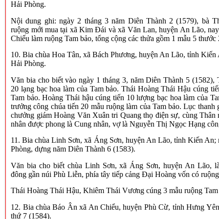
Hải Phòng.
Nội dung ghi: ngày 2 tháng 3 năm Diên Thành 2 (1579), bà 
ruộng mới mua tại xã Kim Đái và xã Văn Lan, huyện An Lão, nay
Chiếu làm ruộng Tam bảo, tổng cộng các thửa gồm 1 mẫu 5 thước 2 
10. Bia chùa Hoa Tân, xã Bách Phương, huyện An Lão, tỉnh Kiến 
Hải Phòng.
Văn bia cho biết vào ngày 1 tháng 3, năm Diên Thành 5 (1582),
20 lạng bạc hoa làm của Tam bảo. Thái Hoàng Thái Hậu cúng ti
Tam bảo. Hoàng Thái hậu cúng tiến 10 lượng bạc hoa làm của T
trưởng công chúa tiến 20 mẫu ruộng làm của Tam bảo. Lục thanh 
chưởng giám Hoàng Văn Xuân tri Quang thọ điện sự, cùng Thân
nhân được phong là Cung nhân, vợ là Nguyễn Thị Ngọc Hạng côn
11. Bia chùa Linh Sơn, xã Áng Sơn, huyện An Lão, tỉnh Kiến An; 
Phòng, dựng năm Diên Thành 6 (1583).
Văn bia cho biết chùa Linh Sơn, xã Áng Sơn, huyện An Lão, là
đông gần núi Phù Liễn, phía tây tiếp cảng Đại Hoàng vốn có ruộ
Thái Hoàng Thái Hậu, Khiêm Thái Vương cúng 3 mẫu ruộng Tam
12. Bia chùa Báo Ân xã An Chiểu, huyện Phù Cừ, tỉnh Hưng Yê
thứ 7 (1584).