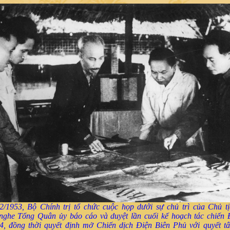
2/1953, Bộ Chính trị tổ chức cuộc họp dưới sự chủ trì của Chủ t
nghe Tổng Quân ủy báo cáo và duyệt lần cuối kế hoạch tác chiến
4, đồng thời quyết định mở Chiến dịch Điện Biên Phủ với quyết tâ