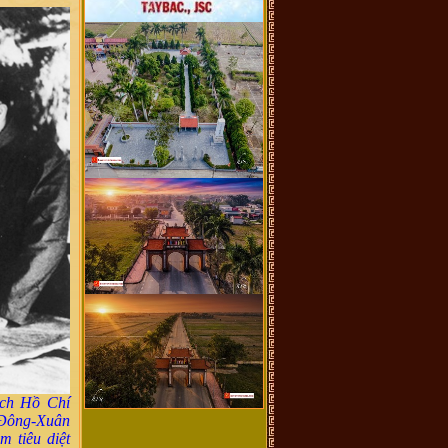
ịch Hồ Chí
 Đông-Xuân
m tiêu diệt