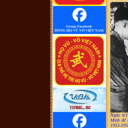
cũng không thấy cây phả hệ đầy đủ
từ dòng họ Vũ (Hồn). Như họ Võ
Như của mình ở Quảng Nam thì lại
phát tích từ ông Võ Như Phô, con
ông Võ Như Oanh di cư từ miền bắc
(không rõ tỉnh) vào từ năm 1667.
Việc tìm hiểu cội nguồn cũng chưa
đến điểm mấu chốt. Một số ông/bác
trong tộc họ dẫn về tộc Vũ/Võ với
cụ tổ Vũ Hồn nhưng không có cây
phả hệ để thấy sự gắn kết này. Mong
một ngày sẽ có cây phả hệ để mọi
con dân họ Vũ/Võ có thể biết dòng
máu trong mình từ đâu ra. Trân
trọng.
Vũ Phong :
Tôi thấy từ thời Hai Bà
TRưng đã có họ Vũ ,Các bác có thể
xem sự tích tướng quân Bát Nàn.Nên
nói họ Vũ ở ViệtNam xuất phát kỷ
13 -Với Ông tổ là Vũ Hồn ,là không
thuyết Phục.
Vũ Phong :
https://www.dkn.tv/van-
hoa/tho-nu-anh-hung-dat-viet-vu-
thuc-nuong.html
VÕ QUANG ĐÔNG :
tự hào là
người họ võ
Vũ Thanh Giang :
Dòng họ làm nên
bao tuyệt tác thời đương đại với
nhiều địa vị xã hội khác nhau sinh ra
một anh tú văn khúc tính quân làm
nền thời đại quân chủ
Ngày 6/1
Vũ Ngọc Chiến :
Cháu muốn xin
file ảnh của thủy Tổ Vũ Hồn bản
Minh để 
chuẩn để in. Các bác có hỗ trợ cháu
1953-195
với ạ! (Gmail: