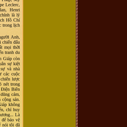
pe Leclerc,
lan, Henri
hính là lý
ịch Hồ Chí
 trong lịch
người Anh,
i chiến đấu
ất mọi thời
ến tranh du
n Giáp còn
uân sự kiệt
 sự và nhà
ư các cuộc
 chiến lược
õ nét trong
 Điện Biên
 dũng cảm,
a cộng sản.
 Giáp không
ến, chỉ huy
hương... Là
ì để bảo vệ
 nói tôi đã