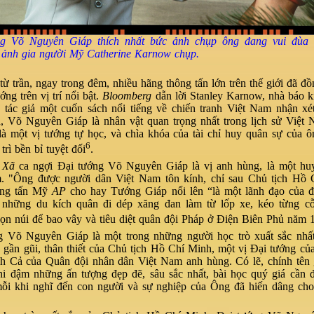
g Võ Nguyên Giáp thích nhất bức ảnh chụp ông đang vui đùa
 ảnh gia người Mỹ
Catherine Karnow chụp
.
ừ trần, ngay trong đêm, nhiều hãng thông tấn lớn trên thế giới đã đồ
ớng trên vị trí nổi bật.
Bloomberg
dẫn lời Stanley Karnow, nhà báo k
à tác giả một cuốn sách nổi tiếng về chiến tranh Việt Nam nhận x
, Võ Nguyên Giáp là nhân vật quan trọng nhất trong lịch sử Việt 
à một vị tướng tự học, và chìa khóa của tài chỉ huy quân sự của ô
6
trì bền bỉ tuyệt đối
.
 Xã
ca ngợi Đại tướng Võ Nguyên Giáp là vị anh hùng, là một huy
. "Ông được người dân Việt Nam tôn kính, chỉ sau Chủ tịch Hồ 
ông tấn Mỹ
AP
cho hay Tướng Giáp nổi lên “là một lãnh đạo của đ
 những du kích quân đi dép xăng đan làm từ lốp xe, kéo từng c
ọn núi để bao vây và tiêu diệt quân đội Pháp ở Điện Biên Phủ năm 
g Võ Nguyên Giáp là một trong những người học trò xuất sắc nhất
 gần gũi, thân thiết của Chủ tịch Hồ Chí Minh, một vị Đại tướng củ
h Cả của Quân đội nhân dân Việt Nam anh hùng. Có lẽ, chính tên g
ghi đậm những ấn tượng đẹp đẽ, sâu sắc nhất, bài học quý giá cần
ỗi khi nghĩ đến con người và sự nghiệp của Ông đã hiến dâng cho