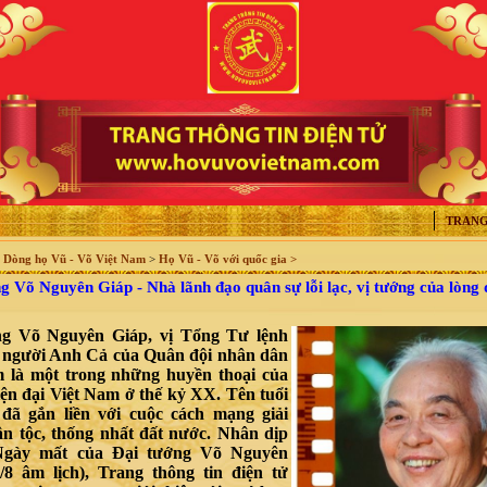
TRANG
>
Dòng họ Vũ - Võ Việt Nam
>
Họ Vũ - Võ với quốc gia >
 Võ Nguyên Giáp - Nhà lãnh đạo quân sự lỗi lạc, vị tướng của lòng
ng Võ Nguyên Giáp, vị Tổng Tư lệnh
, người Anh Cả của Quân đội nhân dân
 là một trong những huyền thoại của
hiện đại Việt Nam ở thế kỷ XX. Tên tuổi
đã gắn liền với cuộc cách mạng giải
n tộc, thống nhất đất nước. Nhân dịp
gày mất của Đại tướng Võ Nguyên
/8 âm lịch)
, Trang thông tin điện tử