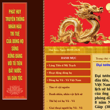
Thứ bẩy, Ngày 08/08/2026
DANH MỤC
Trang chủ
Đại tướng
+ Làng Tiến sĩ Mộ Trạch
+ Hoạt động dòng họ
Đại tướ
đầu tiên
+ Dòng họ Vũ - Võ Việt Nam
Việt Nam
-
Tìm về cội nguồn
lịch sử 
của ông 
-
Danh nhân, nhân vật lịch sử
phóng dâ
-
Thế hệ trẻ họ Vũ - Võ
8 năm N
Giáp (30
-
Giai thoại người họ Vũ - Võ