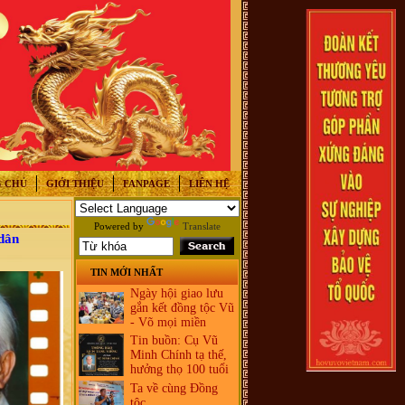
 CHỦ
GIỚI THIỆU
FANPAGE
LIÊN HỆ
Powered by
Translate
 dân
TIN MỚI NHẤT
Ngày hội giao lưu
gắn kết đồng tộc Vũ
- Võ mọi miền
Tin buồn: Cụ Vũ
Minh Chính tạ thế,
hưởng thọ 100 tuổi
Ta về cùng Đồng
tộc