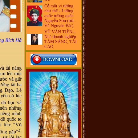
Có một vị tướng
như thế - Lưỡng
quốc tướng quân
Nguyễn Sơn (tức
Vũ Nguyên Bác)
VŨ VĂN TIỀN -
Nhà doanh nghiệp
ng Bích Hà
TÂM SÁNG, TÀI
CAO
và tài năng
Nam lên một
ước và giữ
ướng tài ba
ng Đạo, Lê
 yếu có lúc
 đã học và
 nên những
ghiêng mình
 đế quốc to
t lên: “Võ
2
từng gặp”
.
sự lỗi lạc