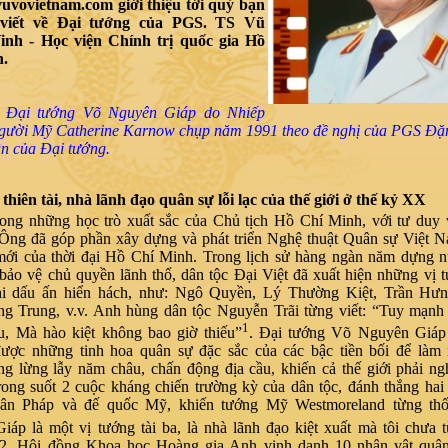
vovietnam.com giới thiệu tới quý bạn
viết về Đại tướng
của PGS. TS Vũ
nh - Học viện Chính trị quốc gia Hồ
h.
 Đại tướng Võ Nguyên Giáp do N
hiếp
người Mỹ
Catherine Karnow chụp năm 1991 theo đề nghị của PGS Đặ
n của Đại tướng.
thiên tài, nhà lãnh đạo quân sự lỗi lạc của thế giới ở thế kỷ XX
rong những học trò xuất sắc của Chủ tịch Hồ Chí Minh, với tư duy 
 Ông đã góp phần xây dựng và phát triển Nghệ thuật Quân sự Việt 
mới của thời đại Hồ Chí Minh. Trong lịch sử hàng ngàn năm dựng n
bảo vệ chủ quyền lãnh thổ, dân tộc Đại Việt đã xuất hiện những vị t
ghi dấu ấn hiển hách, như: Ngô Quyền, Lý Thường Kiệt, Trần Hư
ng Trung, v.v. Anh hùng dân tộc Nguyễn Trãi từng viết: “Tuy mạnh
1
u, Mà hào kiệt không bao giờ thiếu”
. Đại tướng Võ Nguyên Giáp
được những tinh hoa quân sự đặc sắc của các bậc tiền bối để làm
ng lừng lẫy năm châu, chấn động địa cầu, khiến cả thế giới phải n
rong suốt 2 cuộc kháng chiến trường kỳ của dân tộc, đánh thắng hai
dân Pháp và đế quốc Mỹ, khiến tướng Mỹ Westmoreland từng thố
áp là một vị tướng tài ba, là nhà lãnh đạo kiệt xuất mà tôi chưa 
, Hội đồng Khoa học Hoàng gia Anh vinh danh 10 nhân vật quân 