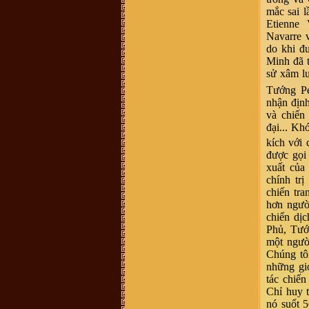
là một, tuy nhiên khi dòng họ này di
mắc sai l
cứ đến đất Nghệ An thì cần thống
nhất mang tên họ Võ, ko nên lẫn lộn
Etienne 
vì quá phiền phức với các thủ tục
Navarre 
hành chính rồi, va sứ mệnh lịch sử
đã trao cho vậy rồi thì cứ mang tên
do khi đ
họ cho đúng với lịch sử, với vùng
Minh đã t
miền. dòng họ mình là dòng họ lớn,
có tâm và có tầm, cần phát huy và
sử xâm l
kết nối số đt mình 0941886979
Tướng Pe
Vũ Ngọc Ninh :
sáng nay có ng
xưng ban liên lạc dòng họ Vũ mời
nhận định
mua sách của dòng họ . số đt
và chiến
0862049828 ; họ bảo sách phát
hành ở 193 Phan Huy Chú Q Hai Bà
đại... Kh
Trưng ( đc này ảo ) . giá cũng 400k
. ban liên xạc xác nhận lại giúp xem
kích với 
đúng ko nha .
được gọi
Vũ Minh Tuân :
Sáng nay có người
xuất của
tên xưng tên Vũ Thế Hải SĐT: 0854
458 587, giới thiệu là người trong
chính tr
BLL dòng họ ở 38 Hàng Chuối - Hà
chiến tr
nội và bán sách lịch sử dòng họ
400.000 đồng/bộ. Xin BLL xác
hơn ngườ
nhận giúp. Xin cảm ơn
chiến dị
Vũ Văn Sơn :
Tôi xin góp ý với Ban
Phủ, Tướ
quản trị nên thêm một mục thông tin
ban điều hành dòng họ để cho cộng
một người
đồng dòng họ còn biết cá nhân nào
Chúng tô
đang giữ cương vị gì trong ban tổ
chức điều hành của dòng họ cho tiện
những giỏ
liên hệ. Vào trang thông tin mà mù
tác chiến
mờ tìm kiếm thông tin thấy khó quá
Chỉ huy 
trandat :
em có việc cần liên hệ với
trưởng thôn Mộ Trạch, admin hay ai
nó suốt 