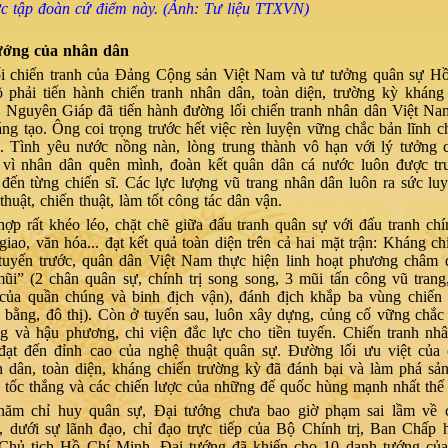
c tập đoàn cứ điểm này. (Ảnh: Tư liệu TTXVN)
ướng của nhân dân
i chiến tranh của Đảng Cộng sản Việt Nam và tư tưởng quân sự H
õ phải tiến hành chiến tranh nhân dân, toàn diện, trường kỳ kháng
 Nguyên Giáp đã tiến hành đường lối chiến tra­nh nhân dân Việt N
áng tạo. Ông coi trọng trước hết việc rèn luyện vững chắc bản lĩnh ch
. Tình yêu nước nồng nàn, lòng trung thành vô hạn với lý tưởng 
n vì nhân dân quên mình, đoàn kết quân dân cá nước luôn được tru
đến từng chiến sĩ. Các lực lượng vũ trang nhân dân luôn ra sức luy
thuật, chiến thuật, làm tốt công tác dân vận.
ợp rất khéo léo, chặt chẽ giữa đấu tranh quân sự với đấu tranh chín
 giao, văn hóa... đạt kết quả toàn diện trên cả hai mặt trận: Kháng ch
tuyến trước, quân dân Việt Nam thực hiện linh hoạt phương châm 
ũi” (2 chân quân sự, chính trị song song, 3 mũi tấn công vũ trang
ị của quần chúng và binh địch vận), đánh địch khắp ba vùng chiến
 bằng, đô thị). Còn ở tuyến sau, luôn xây dựng, củng cố vững chắc
g và hậu phương, chi viện đắc lực cho tiền tuyến. Chiến tranh nh
ạt đến đỉnh cao của nghệ thuật quân sự. Đường lối ưu việt của 
n dân, toàn diện, kháng chiến trường kỳ đã đánh bại và làm phá sả
, tốc thắng và các chiến lược của những đế quốc hùng mạnh nhất th
ăm chỉ huy quân sự, Đại tướng chưa bao giờ phạm sai lầm về c
i, dưới sự lãnh đạo, chỉ đạo trực tiếp của Bộ Chính trị, Ban Chấp
Chủ tịch Hồ Chí Minh, Đại tướng đã khiến cho 10 danh tướng củ