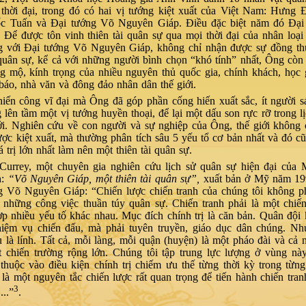
 thời đại, trong đó có hai vị tướng kiệt xuất của Việt Nam: Hưng
c Tuấn và Đại tướng Võ Nguyên Giáp. Điều đặc biệt năm đó Đại
 Để được tôn vinh thiên tài quân sự qua mọi thời đại của nhân loại
g với Đại tướng Võ Nguyên Giáp, không chỉ nhận được sự đồng thu
 quân sự, kể cả với những người bình chọn “khó tính” nhất, Ông cò
g mộ, kính trọng của nhiều nguyên thủ quốc gia, chính khách, học 
báo, nhà văn và đông đảo nhân dân thế giới.
iến công vĩ đại mà Ông đã góp phần cống hiến xuất sắc, ít người s
lên tầm một vị tướng huyền thoại, để lại một dấu son rực rỡ trong l
ới. Nghiên cứu về con người và sự nghiệp của Ông, thế giới không 
lược kiệt xuất, mà thường phân tích sâu 5 yếu tổ cơ bản nhất và đó cũ
á trị lớn nhất làm nên một thiên tài quân sự.
 Currey, một chuyên gia nghiên cứu lịch sử quân sự hiện đại của 
h:
“Võ Nguyên Giáp, một thiên tài quân sự”,
xuất bản ở Mỹ năm 199
g Võ Nguyên Giáp: “Chiến lược chiến tranh của chúng tôi không ph
 những công việc thuần túy quân sự. Chiến tranh phải là một chiế
ợp nhiều yếu tố khác nhau. Mục đích chính trị là căn bản. Quân đội
hiệm vụ chiến đấu, mà phải tuyên truyền, giáo dục dân chúng. Nh
 là lính. Tất cả, mỗi làng, mỗi quận (huyện) là một pháo đài và cả
ột chiến trường rộng lớn. Chúng tôi tập trung lực lượng ở vùng n
thuộc vào điều kiện chính trị chiếm ưu thế từng thời kỳ trong từng
là một nguyên tắc chiến lược rất quan trọng để tiến hành chiến tran
3
...”
.