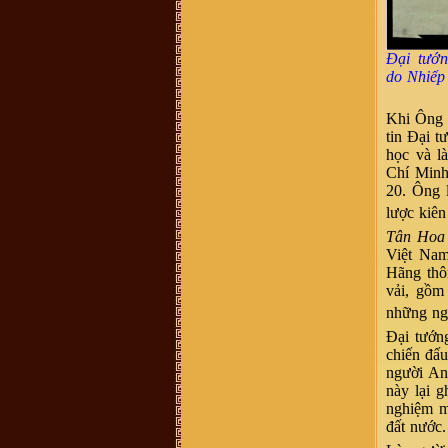
Vũ Thanh Phong :
Hôm nay cháu
có nhận được 1 cuộc điện thoại về
việc mua 1 quyển sách về dòng tộc
vũ võ với giá 400k, ông bà cô bác ơi
Đại tướn
quyển sách đó có không ạ, dòng họ
vũ võ có xuất bản không ạ. Con cảm
do
N
hiếp
ơn ạ.
vu van trang :
mik ở năm đinh chào
tất cả ae
Khi Ông t
Bùi Mạnh Hùng :
Xin kính hỏi quý
tin Đại tư
vị. Tôi rất băn khoăn ko biết là viết
học và l
hộ đến chi rồi đến phái đến nhánh
hay là họ đến phái đến chi đến
Chí Minh
nhánh. Mong bậc bề trên chỉ bảo
20. Ông l
dua. Chân thành cảm ơn
Vũ Xuân Tùng :
Mỗi lần con cháu ở
lược kiên 
xa về, tìm đến mộ cụ Vũ Vĩnh Thái,
Mộ Trạch, Đống Dờm nhưng khó
Tân Hoa
quá, mong ban tổ chức thêm cho
Việt Nam
chức năng định vị các địa danh này
để con cháu thuận tiện hơn khi về
Hãng th
thăm đất tổ
vải, gồm
Võ Văn Bình :
Thuân Lộc Hồng
Lĩnh Hà Tĩnh.
những ng
Anh Nguyen :
Co ai o gan cho minh
Đại tướn
hoi tham bac Vu Thien Huu con
khoe khong? Minh la khach hang
chiến đấu
cua bac Huu cach day nhieu nam
người An
roi, nhung con giu tinh cam quy
trong.
này lại 
Võ Thành Quân :
Xin các vị tiền
nghiệm m
bối Họ tộc Vũ-Võ cho con xin thỉnh
đất nước.
giáo. do ông nội mất sớm nên không
thể hỏi được ông. hiện nay trong họ