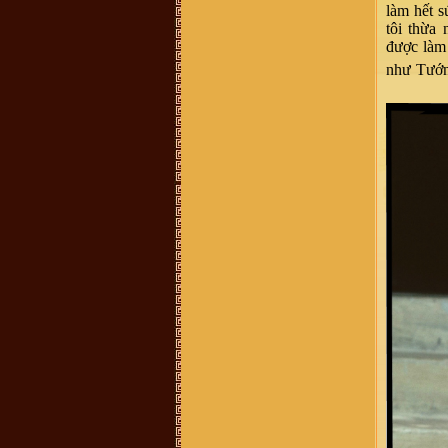
có sđt thì làm ơn cho em xin với ạ.
làm hết s
Em cám ơn!
tôi thừa
vuhao21 :
anh em nao hoc cntt thi
vao w3schools hoc nhe!chao than ai
được làm 
Vũ Thu Trang :
ai cho mik bt thêm
như Tướn
về những nét văn hóa liên quan tới
đền thờ vũ cố đc ko
Vũ Văn Tuấn :
Cháu thấy mọi thông
tin đầy đủ, nhưng những cuốn sách
nói về dòng họ VŨ VÕ nên chuyển
sang bản điện tử PDF để cho mọi
người có thể tải xuống đọc. Nhiều
người biết đó là điều tốt, đây là dự
án làm sách điện tử rất cần thiết vì
nó có sức lan toả nhanh nhất. Cháu
xin chân thành cảm ơn!
Võ Chí Thành :
Con Cháu họ Vũ
Võ Việt Nam muốn tìm hiểu và trở
về cội nguồn thăm quê cha đất tổ ạ!
0899242688
Vũ Hồng Hải :
Cháu ở Hải Dương,
sn 92, muốn tìm hiểu nghiên cứu về
đời xưa, cụ tổ của mình
Vũ Võ Chí Dũng :
Hiện mình đang
sống tại Qui Nhơn, Bình Định. Cho
hỏi số đt hay địa chỉ của trưởng họ
Vũ Võ tại Qui Nhơn, Bình Định đc
ko ạ ? SĐT: 0963579007. Thanks
Hoàng Hoa :
Thanh phong bạn đã
bị lừa đảo Tiền quyển gia phả chỉ có
100k thôi nhé - chính thống luôn
cần liên lạc ban quản lý di tích dòng
họ vũ làng mộ Trạch hoặc trưởng
thôn