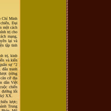
ồ Chí Minh
 chiến, Đại
am một cách
ính trị cho
cách mạng,
yền lại và
ện tập tinh
h trị, kinh
iến và kiến
quân sự “2
, đấu tranh
 lược (rừng
 căn cứ địa
ân dân Việt
cuộc chiến
n đường lối
ế kỷ XX.
hiến lược;
 hành Trung
a Pháp, Mỹ