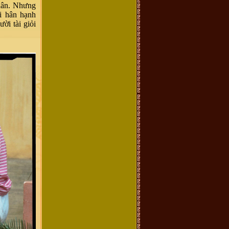
nhân. Nhưng
i hân hạnh
ời tài giỏi