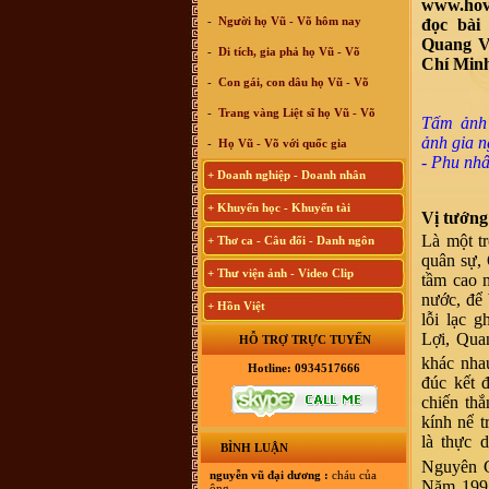
www.hovu
-
Người họ Vũ - Võ hôm nay
đọc bài 
Quang Vi
-
Di tích, gia phả họ Vũ - Võ
Chí Min
-
Con gái, con dâu họ Vũ - Võ
-
Trang vàng Liệt sĩ họ Vũ - Võ
Tấm ảnh
ảnh gia 
-
Họ Vũ - Võ với quốc gia
- Phu nhâ
+ Doanh nghiệp - Doanh nhân
+ Khuyến học - Khuyến tài
Vị tướng 
Là một t
+ Thơ ca - Câu đối - Danh ngôn
quân sự,
+ Thư viện ảnh - Video Clip
tầm cao 
nước, để 
+ Hồn Việt
lỗi lạc 
Lợi, Qua
HỖ TRỢ TRỰC TUYẾN
khác nha
Hotline: 0934517666
đúc kết 
chiến thắ
kính nể t
là thực 
BÌNH LUẬN
Nguyên Gi
nguyễn vũ đại dương :
cháu của
Năm 1992
ông