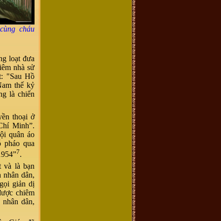
 cùng cháu
ng loạt đưa
iêm nhà sử
ét: "Sau Hồ
Nam thế kỷ
ng là chiến
ền thoại ở
Chí Minh”.
ội quân áo
ỗ pháo qua
7
1954”
.
 và là bạn
a nhân dân,
ọi giản dị
 được chiêm
 nhân dân,