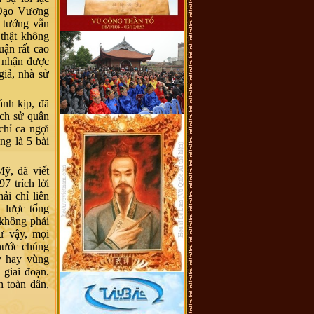
 Đạo Vương
 tướng vẫn
 thật không
ận rất cao
n nhận được
giả, nhà sử
ánh kịp, đã
ịch sử quân
chỉ ca ngợi
ng là 5 bài
Mỹ, đã viết
7 trích lời
ải chỉ liên
n lược tổng
 không phải
ư vậy, mọi
 nước chúng
ày hay vùng
 giai đoạn.
h toàn dân,