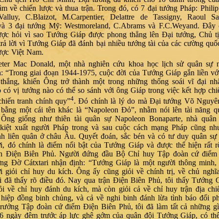
ầm về chiến lược và thua trận. Trong đó, có 7 đại tướng Pháp: Philip
Valluy, C.Blaizot, M.Carpentier, Delattre de Tassigny, Raoul Sa
và 3 đại tướng Mỹ: Westmoreland, C.Abrams và F.C.Weyand. Đây c
ược hỏi vì sao Tướng Giáp được phong thẳng lên Đại tướng, Chủ t
rả lời vì Tướng Giáp đã đánh bại nhiều tướng tài của các cường quốc
ược Việt Nam.
ter Mac Donald, một nhà nghiên cứu khoa học lịch sử quân sự 
: “Trong giai đoạn 1944-1975, cuộc đời của Tướng Giáp gắn liền vớ
 thắng, khiến Ông trở thành một trong những thống soái vĩ đại nh
ó có vị tướng nào có thể so sánh với ông Giáp trong việc kết hợp chi
4
chiến tranh chính quy”
. Đó chính là lý do mà Đại tướng Võ Nguyê
 bằng một cái tên khác là “Napoleon Đỏ”, nhằm nói lên tài năng q
 Ông giống như thiên tài quân sự Napoleon Bonaparte, nhà quân
ị kiệt xuất người Pháp trong và sau cuộc cách mạng Pháp cũng nh
anh liên quân ở châu Âu. Quyết đoán, sắc bén và có tư duy quân sự
i, đó chính là điểm nổi bật của Tướng Giáp và được thể hiện rất r
ch Điện Biên Phủ. Người đứng đầu Bộ Chỉ huy Tập đoàn cứ điểm
ng Đờ Cátxtari nhận định: “Tướng Giáp là một người thông minh,
 giỏi chỉ huy du kích. Ông ấy cũng giỏi về chính trị, về chủ nghĩ
i đã thấy rõ điều đó. Nay qua trận Điện Biên Phủ, tôi thấy Tướng
i về chỉ huy đánh du kích, mà còn giỏi cả về chỉ huy trận địa chi
 hiệp đồng binh chủng, và cả về nghi binh đánh lừa tình báo đối p
trưởng Tập đoàn cứ điểm Điện Biên Phủ, tôi đã làm tất cả những g
56 ngày đêm trước áp lực ghê gớm của quân đội Tướng Giáp, có thể