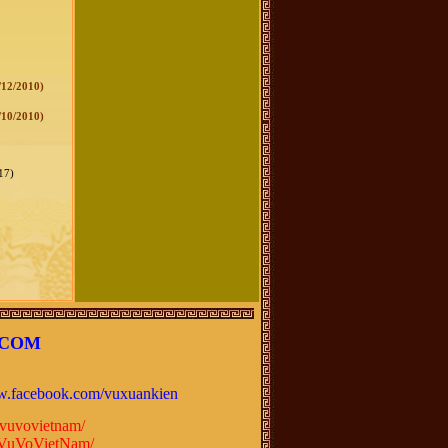
/12/2010)
/10/2010)
17)
.COM
.facebook.com/vuxuankien
vuvovietnam/
VuVoVietNam/