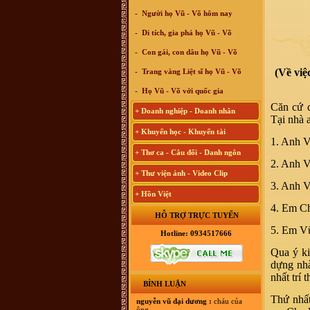
-
Người họ Vũ - Võ hôm nay
-
Di tích, gia phả họ Vũ - Võ
-
Con gái, con dâu họ Vũ - Võ
(Về việ
-
Trang vàng Liệt sĩ họ Vũ - Võ
-
Họ Vũ - Võ với quốc gia
Căn cứ 
+ Doanh nghiệp - Doanh nhân
Tại nhà 
+ Khuyến học - Khuyến tài
1. Anh V
+ Thơ ca - Câu đối - Danh ngôn
2. Anh 
+ Thư viện ảnh - Video Clip
3. Anh 
+ Hồn Việt
4. Em C
HỖ TRỢ TRỰC TUYẾN
5. Em V
Hotline: 0934517666
Qua ý ki
dựng nhà
nhất trí 
BÌNH LUẬN
Thứ nhất
nguyễn vũ đại dương :
cháu của
ông