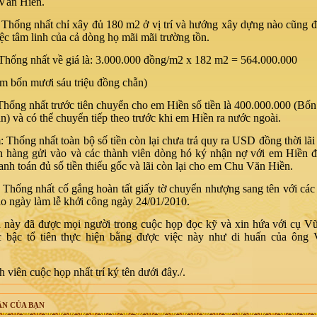
Văn Hiền.
 Thống nhất chỉ xây đủ 180 m2 ở vị trí và hướng xây dựng nào cũng 
iệc tâm linh của cả dòng họ mãi mãi trường tồn.
Thống nhất về giá là: 3.000.000 đồng/m2 x 182 m2 = 564.000.000
m bốn mươi sáu triệu đồng chẵn)
Thống nhất trước tiên chuyển cho em Hiền số tiền là 400.000.000 (Bốn 
n) và có thể chuyển tiếp theo trước khi em Hiền ra nước ngoài.
 Thống nhất toàn bộ số tiền còn lại chưa trả quy ra USD đồng thời lã
 hàng gửi vào và các thành viên dòng hó ký nhận nợ với em Hiền đ
anh toán đủ số tiền thiếu gốc và lãi còn lại cho em Chu Văn Hiền.
 Thống nhất cố gắng hoàn tất giấy tờ chuyển nhượng sang tên với các
o ngày làm lễ khởi công ngày 24/01/2010.
 này đã được mọi người trong cuộc họp đọc kỹ và xin hứa với cụ V
c bậc tổ tiên thực hiện bằng được việc này như di huấn của ông
 viên cuộc họp nhất trí ký tên dưới đây./.
N CỦA BẠN