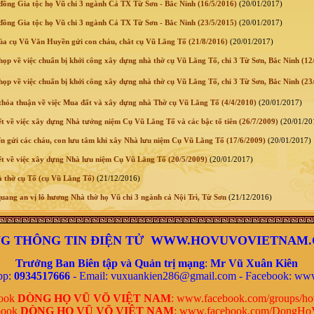
ồng Gia tộc họ Vũ chi 3 ngành Cả TX Từ Sơn - Bắc Ninh (16/5/2016)
(20/01/2017)
ồng Gia tộc họ Vũ chi 3 ngành Cả TX Từ Sơn - Bắc Ninh (23/5/2015)
(20/01/2017)
ủa cụ Vũ Văn Huyền gửi con cháu, chắt cụ Vũ Lăng Tố (21/8/2016)
(20/01/2017)
họp về việc chuẩn bị khởi công xây dựng nhà thờ cụ Vũ Lăng Tố, chi 3 Từ Sơn, Bắc Ninh (12
họp về việc chuẩn bị khởi công xây dựng nhà thờ cụ Vũ Lăng Tố, chi 3 Từ Sơn, Bắc Ninh (23
thỏa thuận về việc Mua đất và xây dựng nhà Thờ cụ Vũ Lăng Tố (4/4/2010)
(20/01/2017)
t về việc xây dựng Nhà tưởng niệm Cụ Vũ Lăng Tố và các bậc tổ tiên (26/7/2009)
(20/01/20
n gửi các cháu, con lưu tâm khi xây Nhà lưu niệm Cụ Vũ Lăng Tố (17/6/2009)
(20/01/2017)
t về việc xây dựng Nhà lưu niệm Cụ Vũ Lăng Tố (20/5/2009)
(20/01/2017)
thờ cụ Tổ (cụ Vũ Lăng Tố)
(21/12/2016)
uang an vị lô hương Nhà thờ họ Vũ chi 3 ngành cả Nội Trì, Từ Sơn
(21/12/2016)
G THÔNG TIN ĐIỆN TỬ WWW.HOVUVOVIETNAM
Trưởng Ban Biên tập và Quản trị mạng
:
Mr
Vũ Xuân Kiên
pp:
0934517666
- Email: vuxuankien286@gmail.com -
Facebook:
www
book
DÒNG HỌ VŨ VÕ VIỆT NAM
:
www.facebook.com/groups/ho
book
DÒNG HỌ VŨ VÕ VIỆT NAM
:
www.facebook.com/DongHo