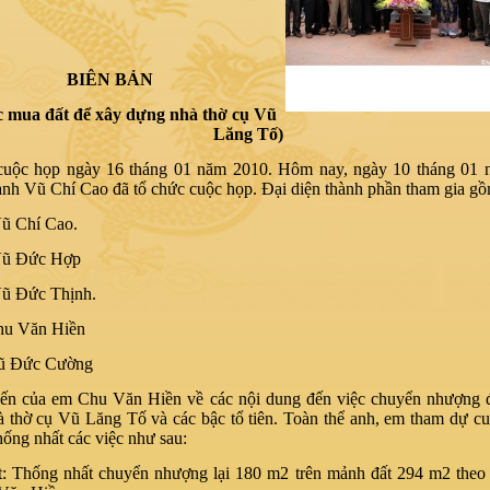
BIÊN BẢN
c mua đất để xây dựng nhà thờ cụ Vũ
Lăng Tố)
cuộc họp ngày 16 tháng 01 năm 2010. Hôm nay, ngày 10 tháng 01 
anh Vũ Chí Cao đã tổ chức cuộc họp. Đại diện thành phần tham gia gồ
ũ Chí Cao.
Vũ Đức Hợp
Vũ Đức Thịnh.
hu Văn Hiền
ũ Đức Cường
ến của em Chu Văn Hiền về các nội dung đến việc chuyển nhượng đ
 thờ cụ Vũ Lăng Tố và các bậc tổ tiên. Toàn thể anh, em tham dự c
thống nhất các việc như sau:
: Thống nhất chuyển nhượng lại 180 m2 trên mảnh đất 294 m2 theo 