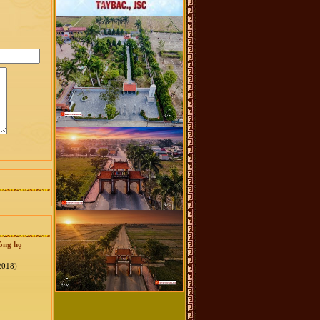
òng họ
2018)