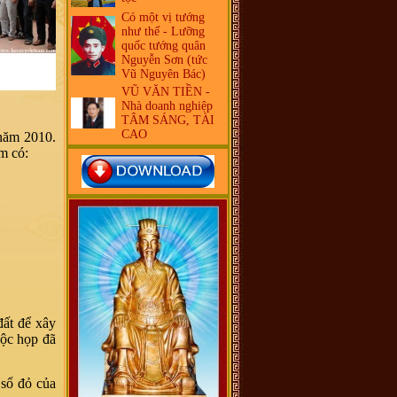
Có một vị tướng
như thế - Lưỡng
quốc tướng quân
Nguyễn Sơn (tức
Vũ Nguyên Bác)
VŨ VĂN TIỀN -
Nhà doanh nghiệp
TÂM SÁNG, TÀI
CAO
năm 2010.
m có:
ất để xây
uộc họp đã
sổ đỏ của