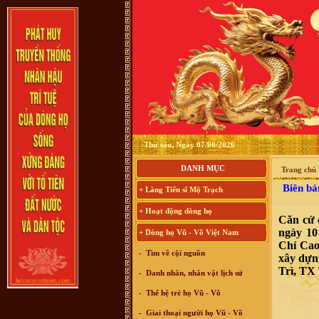
Thứ sáu, Ngày 07/08/2026
DANH MỤC
Trang chủ
Biên bản
+ Làng Tiến sĩ Mộ Trạch
+ Hoạt động dòng họ
Căn cứ 
ngày 10
+ Dòng họ Vũ - Võ Việt Nam
Chí Cao
-
Tìm về cội nguồn
xây dựn
Trì, TX
-
Danh nhân, nhân vật lịch sử
-
Thế hệ trẻ họ Vũ - Võ
-
Giai thoại người họ Vũ - Võ