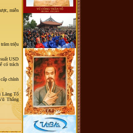
được, miễn
trăm triệu
i suất USD
ể có trách
 cấp chính
ũ Lăng Tố
 Vũ Thắng