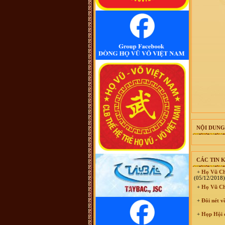
cũng không thấy cây phả hệ đầy đủ
từ dòng họ Vũ (Hồn). Như họ Võ
Như của mình ở Quảng Nam thì lại
phát tích từ ông Võ Như Phô, con
ông Võ Như Oanh di cư từ miền bắc
(không rõ tỉnh) vào từ năm 1667.
Việc tìm hiểu cội nguồn cũng chưa
đến điểm mấu chốt. Một số ông/bác
trong tộc họ dẫn về tộc Vũ/Võ với
cụ tổ Vũ Hồn nhưng không có cây
phả hệ để thấy sự gắn kết này. Mong
một ngày sẽ có cây phả hệ để mọi
con dân họ Vũ/Võ có thể biết dòng
máu trong mình từ đâu ra. Trân
trọng.
Vũ Phong :
Tôi thấy từ thời Hai Bà
TRưng đã có họ Vũ ,Các bác có thể
xem sự tích tướng quân Bát Nàn.Nên
nói họ Vũ ở ViệtNam xuất phát kỷ
13 -Với Ông tổ là Vũ Hồn ,là không
thuyết Phục.
NỘI DUNG
Vũ Phong :
https://www.dkn.tv/van-
hoa/tho-nu-anh-hung-dat-viet-vu-
thuc-nuong.html
VÕ QUANG ĐÔNG :
tự hào là
CÁC TIN 
người họ võ
Vũ Thanh Giang :
Dòng họ làm nên
+
Họ Vũ Chi
bao tuyệt tác thời đương đại với
(05/12/2018)
nhiều địa vị xã hội khác nhau sinh ra
+
Họ Vũ Chi
một anh tú văn khúc tính quân làm
nền thời đại quân chủ
+
Đôi nét v
Vũ Ngọc Chiến :
Cháu muốn xin
file ảnh của thủy Tổ Vũ Hồn bản
+
Họp Hội đ
chuẩn để in. Các bác có hỗ trợ cháu
với ạ! (Gmail: