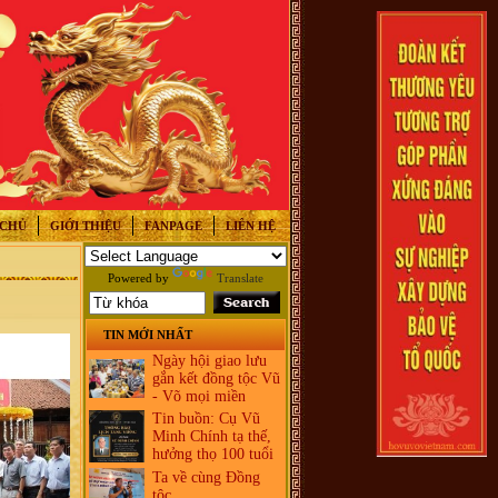
 CHỦ
GIỚI THIỆU
FANPAGE
LIÊN HỆ
Powered by
Translate
TIN MỚI NHẤT
Ngày hội giao lưu
gắn kết đồng tộc Vũ
- Võ mọi miền
Tin buồn: Cụ Vũ
Minh Chính tạ thế,
hưởng thọ 100 tuổi
Ta về cùng Đồng
tộc