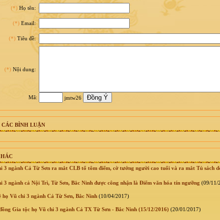
(*)
Họ tên:
(*)
Email:
(*)
Tiêu đề:
(*)
Nội dung:
Mã:
jmtw26
 CÁC BÌNH LUẬN
KHÁC
 3 ngành Cả Từ Sơn ra mắt CLB tổ tôm điếm, cờ tướng người cao tuổi và ra mắt Tủ sách d
 3 ngành cả Nội Trì, Từ Sơn, Bắc Ninh được công nhận là Điểm văn hóa tín ngưỡng
(09/11/
ề họ Vũ chi 3 ngành Cả Từ Sơn, Bắc Ninh
(10/04/2017)
ồng Gia tộc họ Vũ chi 3 ngành Cả TX Từ Sơn - Bắc Ninh (15/12/2016)
(20/01/2017)