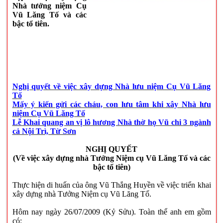
Nhà tưởng niệm Cụ
Vũ Lăng Tố và các
bậc tổ tiên.
Nghị quyết về việc xây dựng Nhà lưu niệm Cụ Vũ Lăng
Tố
Mấy ý kiến gửi các cháu, con lưu tâm khi xây Nhà lưu
niệm Cụ Vũ Lăng Tố
Lễ Khai quang an vị lô hương Nhà thờ họ Vũ chi 3 ngành
cả Nội Trì, Từ Sơn
NGHỊ QUYẾT
(Về việc xây dựng nhà Tưởng Niệm cụ Vũ Lăng Tố và các
bậc tổ tiên)
Thực hiện di huấn của ông Vũ Thắng Huyền về việc triển khai
xây dựng nhà Tưởng Niệm cụ Vũ Lăng Tố.
Hôm nay ngày 26/07/2009 (Kỷ Sửu). Toàn thể anh em gồm
có: