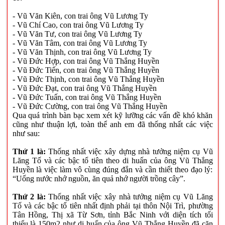
- Vũ Văn Kiên, con trai ông Vũ Lương Ty
- Vũ Chí Cao, con trai ông Vũ Lương Ty
- Vũ Văn Tư, con trai ông Vũ Lương Ty
- Vũ Văn Tâm, con trai ông Vũ Lương Ty
- Vũ Văn Thịnh, con trai ông Vũ Lương Ty
- Vũ Đức Hợp, con trai ông Vũ Thắng Huyền
- Vũ Đức Tiến, con trai ông Vũ Thắng Huyền
- Vũ Đức Thịnh, con trai ông Vũ Thắng Huyền
- Vũ Đức Đạt, con trai ông Vũ Thắng Huyền
- Vũ Đức Tuấn, con trai ông Vũ Thắng Huyền
- Vũ Đức Cường, con trai ông Vũ Thắng Huyền
Qua quá trình bàn bạc xem xét kỹ lưỡng các vấn đề khó khăn
cũng như thuận lợi, toàn thể anh em đã thống nhất các việc
như sau:
Thứ 1 là:
Thống nhất việc xây dựng nhà tưởng niệm cụ Vũ
Lăng Tố và các bậc tổ tiên theo di huấn của ông Vũ Thắng
Huyền là việc làm vô cùng đúng đắn và cần thiết theo đạo lý:
“Uống nước nhớ nguồn, ăn quả nhớ người trồng cây”.
Thứ 2 là:
Thống nhất việc xây nhà tưởng niệm cụ Vũ Lăng
Tố và các bậc tổ tiên nhất định phải tại thôn Nội Trì, phường
Tân Hồng, Thị xã Từ Sơn, tỉnh Bắc Ninh với diện tích tối
thiểu là 150m2 như di huấn của ông Vũ Thắng Huyền đã căn