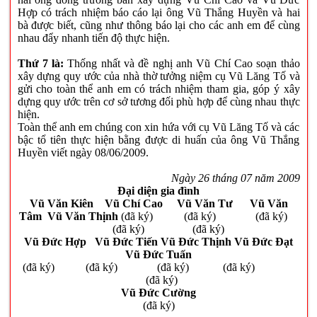
Hợp có trách nhiệm báo cáo lại ông Vũ Thắng Huyền và hai
bà được biết, cũng như thông báo lại cho các anh em để cùng
nhau đẩy nhanh tiến độ thực hiện.
Thứ 7 là:
Thống nhất và đề nghị anh Vũ Chí Cao soạn thảo
xây dựng quy ước của nhà thờ tưởng niệm cụ Vũ Lăng Tố và
gửi cho toàn thể anh em có trách nhiệm tham gia, góp ý xây
dựng quy ước trên cơ sở tương đối phù hợp để cùng nhau thực
hiện.
Toàn thể anh em chúng con xin hứa với cụ Vũ Lăng Tố và các
bậc tổ tiên thực hiện bằng được di huấn của ông Vũ Thắng
Huyền viết ngày 08/06/2009.
Ngày 26 tháng 07 năm 2009
Đại diện gia đình
Vũ Văn Kiên Vũ Chí Cao Vũ Văn Tư Vũ Văn
Tâm Vũ Văn Thịnh
(đã ký)
(đã ký)
(đã ký)
(đã ký)
(đã ký)
Vũ Đức Hợp Vũ Đức Tiến Vũ Đức Thịnh Vũ Đức Đạt
Vũ Đức Tuấn
(đã ký)
(đã ký)
(đã ký)
(đã ký)
(đã ký)
Vũ Đức Cường
(đã ký)