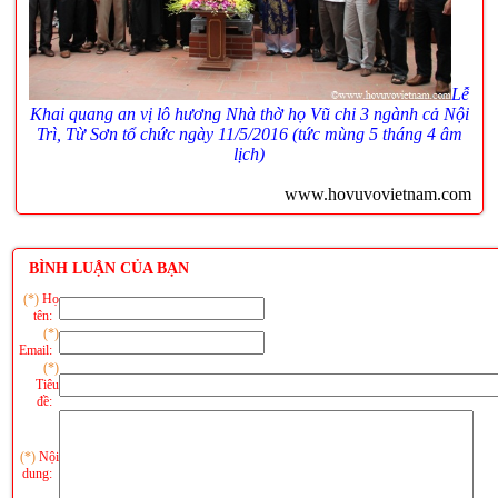
Lễ
Khai quang an vị lô hương Nhà thờ họ Vũ chi 3 ngành cả Nội
Trì, Từ Sơn tổ chức ngày
11/5/2016 (tức mùng 5 tháng 4 âm
lịch)
www.hovuvovietnam.com
BÌNH LUẬN CỦA BẠN
(*)
Họ
tên:
(*)
Email:
(*)
Tiêu
đề:
(*)
Nội
dung: