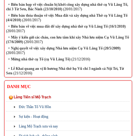
+
Biên bản họp về việc chuẩn bị khởi công xây dựng nhà thờ cụ Vũ Lăng Tố,
chi 3 Từ Sơn, Bắc Ninh (23/10/2010)
(20/01/2017)
+
Biên bản thỏa thuận về việc Mua đất và xây dựng nhà Thờ cụ Vũ Lăng Tố
(4/4/2010)
(20/01/2017)
+
Biên bản về việc mua đất để xây dựng nhà thờ cụ Vũ Lăng Tố (16/1/2010)
(20/01/2017)
+
Mấy ý kiến gửi các cháu, con lưu tâm khi xây Nhà lưu niệm Cụ Vũ Lăng Tố
(17/6/2009)
(20/01/2017)
+
Nghị quyết về việc xây dựng Nhà lưu niệm Cụ Vũ Lăng Tố (20/5/2009)
(20/01/2017)
+
Mừng nhà thờ cụ Tổ (cụ Vũ Lăng Tố)
(21/12/2016)
+
Lễ Khai quang an vị lô hương Nhà thờ họ Vũ chi 3 ngành cả Nội Trì, Từ
Sơn
(21/12/2016)
DANH MỤC
Làng Tiến sĩ Mộ Trạch
Đức Thần Tổ Vũ Hồn
Sự kiện - Hoạt động
Làng Mộ Trạch xưa và nay