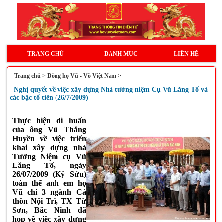
TRANG CHỦ
DANH MỤC
LIÊN HỆ
Trang chủ
>
Dòng họ Vũ - Võ Việt Nam
>
Nghị quyết về việc xây dựng Nhà tưởng niệm Cụ Vũ Lăng Tố và
các bậc tổ tiên (26/7/2009)
Thực hiện di huấn
của ông Vũ Thắng
Huyền về việc triển
khai xây dựng nhà
Tưởng Niệm cụ Vũ
Lăng Tố, ngày
26/07/2009 (Kỷ Sửu)
toàn thể anh em họ
Vũ chi 3 ngành Cả
thôn Nội Trì, TX Từ
Sơn, Bắc Ninh đã
họp về việc xây dựng