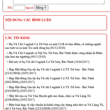
Mã:
hlprs6
NỘI DUNG CÁC BÌNH LUẬN
CÁC TIN KHÁC
+
Họ Vũ Chi 3 ngành Cả Từ Sơn ra mắt CLB tổ tôm điếm, cờ tướng người
cao tuổi và ra mắt Tủ sách dòng họ
(05/12/2018)
+
Họ Vũ Chi 3 ngành cả Nội Trì, Từ Sơn, Bắc Ninh được công nhận là Điểm
văn hóa tín ngưỡng
(09/11/2018)
+
Đôi nét về họ Vũ chi 3 ngành Cả Từ Sơn, Bắc Ninh
(10/04/2017)
+
Họp Hội đồng Gia tộc họ Vũ chi 3 ngành Cả TX Từ Sơn - Bắc Ninh
(15/12/2016)
(20/01/2017)
+
Họp Hội đồng Gia tộc họ Vũ chi 3 ngành Cả TX Từ Sơn - Bắc Ninh
(16/5/2016)
(20/01/2017)
+
Họp Hội đồng Gia tộc họ Vũ chi 3 ngành Cả TX Từ Sơn - Bắc Ninh
(23/5/2015)
(20/01/2017)
+
Mấy lời của cụ Vũ Văn Huyền gửi con cháu, chắt cụ Vũ Lăng Tố
(21/8/2016)
(20/01/2017)
+
Biên bản họp về việc chuẩn bị khởi công xây dựng nhà thờ cụ Vũ Lăng Tố,
chi 3 Từ Sơn, Bắc Ninh (12/12/2010)
(20/01/2017)