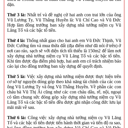
dặn.
Thứ 3 là:
Nhất trí và đề nghị cử hai anh con trai lớn của ông
Vũ Lương Ty, Vũ Thắng Huyền là: Vũ Chí Cao và Vũ Đức
Hợp làm đồng trưởng ban xây dựng nhà tưởng niệm cụ Vũ
Lăng Tố và các bậc tổ tiên.
Thứ 4 là:
Thống nhất giao cho hai anh em Vũ Đức Thịnh, Vũ
Đức Cường tìm và mua thửa đất (địa điểm như đã nói ở trên) ở
nơi cao ráo, sạch sẽ với diện tích tối thiểu là 150m2 để làm nơi
xây dựng nhà tưởng niệm cụ Vũ Lăng Tố và các bậc tổ tiên.
Khi tìm được địa điểm phù hợp, hai anh em có trách nhiệm báo
cáo lại cho đồng trưởng ban xây dựng để quyết định.
Thứ 5 là:
Việc xây dựng nhà tưởng niệm được thực hiện trên
cơ sở tự nguyện đóng góp theo khả năng tài chính của các con
ông Vũ Lương Ty và ông Vũ Thắng Huyền. Về phần các con
cháu bà Vũ Thị Ái cũng như các con cháu dâu, rể, nội, ngoại
có tâm chung sức đóng góp xây dựng nhà tưởng niệm cụ Vũ
Lăng Tố và các bậc tổ tiên đều được ghi nhận công đức lưu lại
mãi mãi về sau.
Thứ 6 là:
Công việc xây dựng nhà tưởng niệm cụ Vũ Lăng
Tố và các bậc tổ tiên được tiến hành thời gian và tiến độ ra sao,
hai ông đồng trưởng ban xây dựng Vũ Chí Cao và Vũ Đức