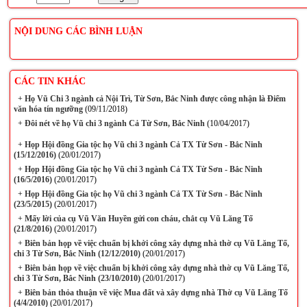
NỘI DUNG CÁC BÌNH LUẬN
CÁC TIN KHÁC
+
Họ Vũ Chi 3 ngành cả Nội Trì, Từ Sơn, Bắc Ninh được công nhận là Điểm
văn hóa tín ngưỡng
(09/11/2018)
+
Đôi nét về họ Vũ chi 3 ngành Cả Từ Sơn, Bắc Ninh
(10/04/2017)
+
Họp Hội đồng Gia tộc họ Vũ chi 3 ngành Cả TX Từ Sơn - Bắc Ninh
(15/12/2016)
(20/01/2017)
+
Họp Hội đồng Gia tộc họ Vũ chi 3 ngành Cả TX Từ Sơn - Bắc Ninh
(16/5/2016)
(20/01/2017)
+
Họp Hội đồng Gia tộc họ Vũ chi 3 ngành Cả TX Từ Sơn - Bắc Ninh
(23/5/2015)
(20/01/2017)
+
Mấy lời của cụ Vũ Văn Huyền gửi con cháu, chắt cụ Vũ Lăng Tố
(21/8/2016)
(20/01/2017)
+
Biên bản họp về việc chuẩn bị khởi công xây dựng nhà thờ cụ Vũ Lăng Tố,
chi 3 Từ Sơn, Bắc Ninh (12/12/2010)
(20/01/2017)
+
Biên bản họp về việc chuẩn bị khởi công xây dựng nhà thờ cụ Vũ Lăng Tố,
chi 3 Từ Sơn, Bắc Ninh (23/10/2010)
(20/01/2017)
+
Biên bản thỏa thuận về việc Mua đất và xây dựng nhà Thờ cụ Vũ Lăng Tố
(4/4/2010)
(20/01/2017)