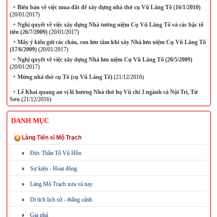
+
Biên bản về việc mua đất để xây dựng nhà thờ cụ Vũ Lăng Tố (16/1/2010)
(20/01/2017)
+
Nghị quyết về việc xây dựng Nhà tưởng niệm Cụ Vũ Lăng Tố và các bậc tổ
tiên (26/7/2009)
(20/01/2017)
+
Mấy ý kiến gửi các cháu, con lưu tâm khi xây Nhà lưu niệm Cụ Vũ Lăng Tố
(17/6/2009)
(20/01/2017)
+
Nghị quyết về việc xây dựng Nhà lưu niệm Cụ Vũ Lăng Tố (20/5/2009)
(20/01/2017)
+
Mừng nhà thờ cụ Tổ (cụ Vũ Lăng Tố)
(21/12/2016)
+
Lễ Khai quang an vị lô hương Nhà thờ họ Vũ chi 3 ngành cả Nội Trì, Từ
Sơn
(21/12/2016)
DANH MỤC
Làng Tiến sĩ Mộ Trạch
Đức Thần Tổ Vũ Hồn
Sự kiện - Hoạt động
Làng Mộ Trạch xưa và nay
Di tích lịch sử - thắng cảnh
Gia phả