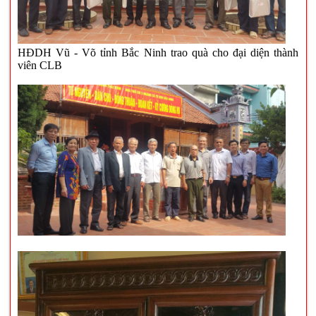
HĐDH Vũ - Võ tỉnh Bắc Ninh trao quà cho đại diện thành
viên CLB