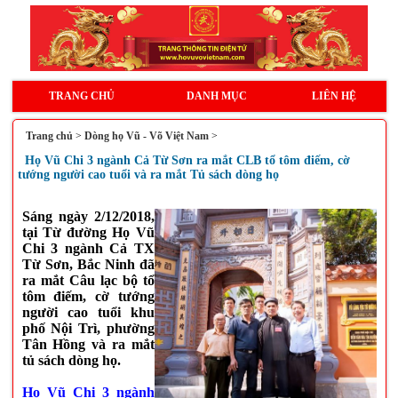
TRANG CHỦ
DANH MỤC
LIÊN HỆ
Trang chủ
>
Dòng họ Vũ - Võ Việt Nam
>
Họ Vũ Chi 3 ngành Cả Từ Sơn ra mắt CLB tổ tôm điếm, cờ
tướng người cao tuổi và ra mắt Tủ sách dòng họ
Sáng ngày 2/12/2018,
tại Từ đường Họ Vũ
Chi 3 ngành Cả TX
Từ Sơn, Bắc Ninh đã
ra mắt Câu lạc bộ tổ
tôm điếm, cờ tướng
người cao tuổi khu
phố Nội Trì, phường
Tân Hồng và ra mắt
tủ sách dòng họ.
Họ Vũ Chi 3 ngành