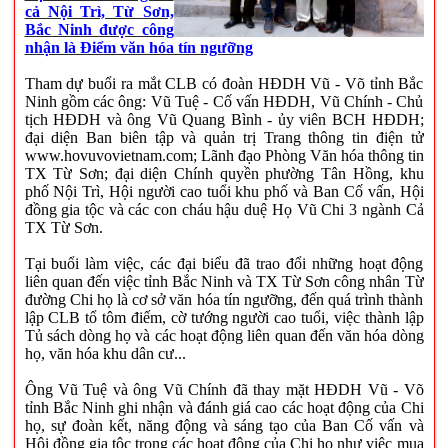
cả Nội Trì, Từ Sơn,
Bắc Ninh được công
nhận là Điểm văn hóa tín ngưỡng
Tham dự buổi ra mắt CLB có đoàn HĐDH Vũ - Võ tỉnh Bắc
Ninh gồm các ông: Vũ Tuệ - Cố vấn HĐDH, Vũ Chính - Chủ
tịch HĐDH và ông Vũ Quang Bình - ủy viên BCH HĐDH;
đại diện Ban biên tập và quản trị Trang thông tin điện tử
www.hovuvovietnam.com; Lãnh đạo Phòng Văn hóa thông tin
TX Từ Sơn; đại diện Chính quyền phường Tân Hồng, khu
phố Nội Trì, Hội người cao tuổi khu phố và Ban Cố vấn, Hội
đồng gia tộc và các con cháu hậu duệ Họ Vũ Chi 3 ngành Cả
TX Từ Sơn.
Tại buổi làm việc, các đại biểu đã trao đổi những hoạt động
liên quan đến việc tỉnh Bắc Ninh và TX Từ Sơn công nhân Từ
đường Chi họ là cơ sở văn hóa tín ngưỡng, đến quá trình thành
lập CLB tổ tôm điếm, cờ tướng người cao tuổi, việc thành lập
Tủ sách dòng họ và các hoạt động liên quan đến văn hóa dòng
họ, văn hóa khu dân cư...
Ông Vũ Tuệ và ông Vũ Chính đã thay mặt HĐDH Vũ - Võ
tỉnh Bắc Ninh ghi nhận và đánh giá cao các hoạt động của Chi
họ, sự đoàn kết, năng động và sáng tạo của Ban Cố vấn và
Hội đồng gia tộc trong các hoạt động của Chi họ như việc mua