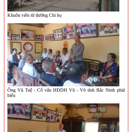
Khuôn viên từ đường Chi họ
Ông Vũ Tuệ - Cố vấn HĐDH Vũ - Võ tỉnh Bắc Ninh phát
biểu