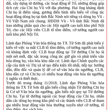
đất, xây dựng từ đường, các hoạt động tế Tổ, những đóng góp
tích cực của Chi họ Vũ với địa phương. Hai ông khảng định
Chi họ là điểm sáng, gương điển hình tiêu biểu về công tác
hoạt động dòng họ tại tỉnh Bắc Ninh nói riêng và dòng họ Vũ -
Võ Việt Nam nói chung. HĐDH Vũ - Võ tỉnh Bắc Ninh đã
trao những phần quà cho các Hội người cao tuổi khu phố Nội
Trì, cho các Hội viên CLB tổ tôm điếm, cờ tướng người cao
tuổi khu phố Nội Trì.
Lãnh đạo Phòng Văn hóa thông tin TX Từ Sơn đã phát biểu ý
kiến về việc ra mắt CLB tổ tôm điếm, cờ tướng người cao tuổi
và khảng định việc CLB hoạt động tại Từ đường Chi họ là
một nét mới, đặc sắc trong công tác giữ gìn và phát triển văn
hóa dòng họ, văn hóa khu dân cư. Lãnh đạo Chính quyền các
cấp của tỉnh và Thị xã sẽ tạo điều kiện tốt nhất, tiếp tục hướng
dẫn, đôn đốc và quản lý để cơ sở văn hóa tín ngưỡng, CLB,
khu dân cư và Chi họ có nhiều hoạt động văn hóa tín ngưỡng
ý nghĩa và thiết thực.
Trước đó trong tháng 11/2018, Lãnh đạo Phòng Văn hóa
thông tin TX Từ Sơn đã gắn biển công nhận Từ đường Chi họ
là Cơ sở Văn hóa tín ngưỡng, gắn biển nội quy tại Từ đường
Chi họ. Tại từ đường ngoài các hoạt động của Chi họ, nhân
dân các dòng họ trong khu phố và các thành viên CLB sẽ tham
gia nhiều hoạt động văn hóa thường xuyên như cờ tướng, tổ
tôm điếm, đọc sách báo...