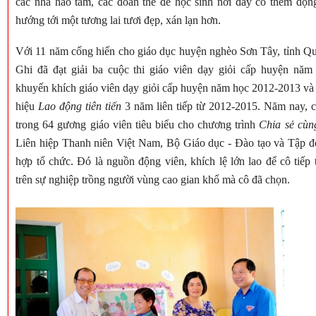
các nhà hảo tâm, các đoàn thể để học sinh nơi đây có thêm động
hướng tới một tương lai tươi đẹp, xán lạn hơn.
Với 11 năm cống hiến cho giáo dục huyện nghèo Sơn Tây, tỉnh Q
Ghi đã đạt giải ba cuộc thi giáo viên dạy giỏi cấp huyện năm
khuyến khích giáo viên dạy giỏi cấp huyện năm học 2012-2013 và
hiệu
Lao động tiên tiến
3 năm liên tiếp từ 2012-2015. Năm nay, 
trong 64 gương giáo viên tiêu biểu cho chương trình
Chia sẻ cùn
Liên hiệp Thanh niên Việt Nam, Bộ Giáo dục - Đào tạo và Tập 
hợp tổ chức. Đó là nguồn động viên, khích lệ lớn lao để cô tiếp 
trên sự nghiệp trồng người vùng cao gian khổ mà cô đã chọn.