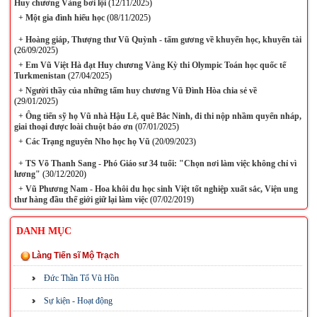
Huy chương Vàng bơi lội
(12/11/2025)
+
Một gia đình hiếu học
(08/11/2025)
+
Hoàng giáp, Thượng thư Vũ Quỳnh - tấm gương về khuyến học, khuyến tài
(26/09/2025)
+
Em Vũ Việt Hà đạt Huy chương Vàng Kỳ thi Olympic Toán học quốc tế
Turkmenistan
(27/04/2025)
+
Người thầy của những tấm huy chương Vũ Đình Hòa chia sẻ về
(29/01/2025)
+
Ông tiến sỹ họ Vũ nhà Hậu Lê, quê Bắc Ninh, đi thi nộp nhầm quyển nháp,
giai thoại được loài chuột báo ơn
(07/01/2025)
+
Các Trạng nguyên Nho học họ Vũ
(20/09/2023)
+
TS Võ Thanh Sang - Phó Giáo sư 34 tuổi: "Chọn nơi làm việc không chỉ vì
lương"
(30/12/2020)
+
Vũ Phương Nam - Hoa khôi du học sinh Việt tốt nghiệp xuất sắc, Viện ung
thư hàng đầu thế giới giữ lại làm việc
(07/02/2019)
DANH MỤC
Làng Tiến sĩ Mộ Trạch
Đức Thần Tổ Vũ Hồn
Sự kiện - Hoạt động