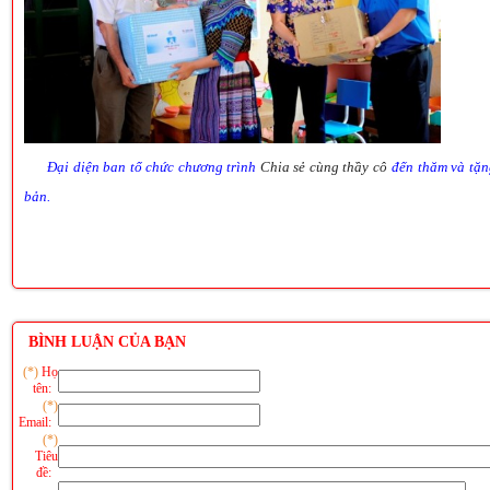
Đại diện ban tổ chức chương trình
Chia sẻ cùng thầy cô
đến thăm và tặn
bản.
BÌNH LUẬN CỦA BẠN
(*)
Họ
tên:
(*)
Email:
(*)
Tiêu
đề: