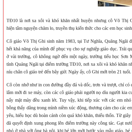
TĐ10 là nơi xa xôi và khó khăn nhất huyện nhưng cô Võ Thị
hiện tâm nguyện chăm lo, truyền thụ kiến thức cho các em học sin
Cô giáo Võ Thị Ghi sinh năm 1983, tại Tư Nghĩa, Quãng Ngãi đ
hết khả năng của mình để phục vụ cho sự nghiệp giáo dục. Trải q
ở vài trường, cô không ngờ đến một ngày, trường tiểu học Sơn
tỉnh Quảng Ngãi tại điểm trường TĐ10, nơi xa xôi và khó khăn nh
níu chân cô giáo trẻ đến bây giờ. Ngày ấy, cô Ghi mới tròn 21 tuổi.
Cô còn nhớ như in con đường đầy đá và dốc, trơn và trượt, chỉ có 
lắm mới đi xe máy, còn các cô giáo phải người nọ dìu người kia cu
nấy mặt mày đều xanh lét. Tuy vậy, khi tiếp xúc với các em nhỏ 
bỗng thấy dâng trong mình niềm xúc động, thương cảm cho các e
yêu, hiếu học dù hoàn cảnh còn quá khó khăn, thiếu thốn. Từ giây
đã quyết định xung phong lên điểm trường này công tác. Gạt nước
nhỏ ở nhà với ông bà nội, khi bé lớn mới bước vào mẫu giáo, bé ú