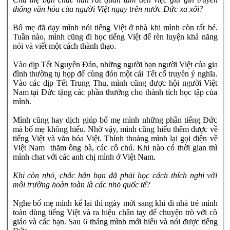
thống văn hóa của người Việt ngay trên nước Đức xa xôi?
Bố mẹ đã dạy mình nói tiếng Việt ở nhà khi mình còn rất bé.
Tuần nào, mình cũng đi học tiếng Việt để rèn luyện khả năng
nói và viết một cách thành thạo.
Vào dịp Tết Nguyên Đán, những người bạn người Việt của gia
đình thường tụ họp để cùng đón một cái Tết cổ truyền ý nghĩa.
Vào các dịp Tết Trung Thu, mình cũng được hội người Việt
Nam tại Đức tặng các phần thưởng cho thành tích học tập của
mình.
Mình cũng hay dịch giúp bố mẹ mình những phần tiếng Đức
mà bố mẹ không hiểu. Nhờ vậy, mình cũng hiểu thêm được về
tiếng Việt và văn hóa Việt. Thỉnh thoảng mình lại gọi điện về
Việt Nam thăm ông bà, các cô chú. Khi nào có thời gian thì
mình chat với các anh chị mình ở Việt Nam.
Khi còn nhỏ, chắc hẳn bạn đã phải học cách thích nghi với
môi trường hoàn toàn là các nhỏ quốc tế?
Nghe bố mẹ mình kể lại thì ngày mới sang khi đi nhà trẻ mình
toàn dùng tiếng Việt và ra hiệu chân tay để chuyện trò với cô
giáo và các bạn. Sau 6 tháng mình mới hiểu và nói được tiếng