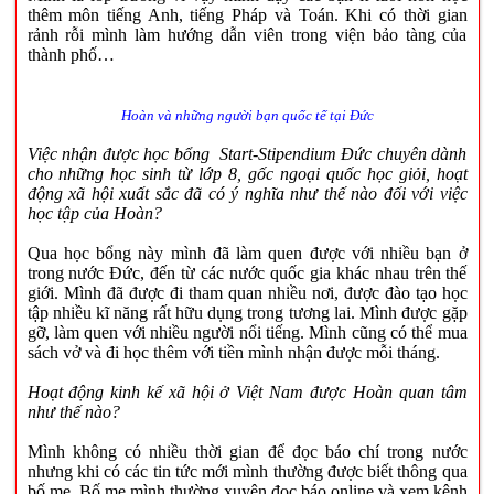
thêm môn tiếng Anh, tiếng Pháp và Toán. Khi có thời gian
rảnh rỗi mình làm hướng dẫn viên trong viện bảo tàng của
thành phố…
Hoàn và những người bạn quốc tế tại Đức
Việc nhận được học bổng Start-Stipendium Đức chuyên dành
cho những học sinh từ lớp 8, gốc ngoại quốc học giỏi, hoạt
động xã hội xuất sắc đã có ý nghĩa như thế nào đối với việc
học tập của Hoàn?
Qua học bổng này mình đã làm quen được với nhiều bạn ở
trong nước Đức, đến từ các nước quốc gia khác nhau trên thế
giới. Mình đã được đi tham quan nhiều nơi, được đào tạo học
tập nhiều kĩ năng rất hữu dụng trong tương lai. Mình được gặp
gỡ, làm quen với nhiều người nổi tiếng. Mình cũng có thể mua
sách vở và đi học thêm với tiền mình nhận được mỗi tháng.
Hoạt động kinh kế xã hội ở Việt Nam được Hoàn quan tâm
như thế nào?
Mình không có nhiều thời gian để đọc báo chí trong nước
nhưng khi có các tin tức mới mình thường được biết thông qua
bố mẹ. Bố mẹ mình thường xuyên đọc báo online và xem kênh