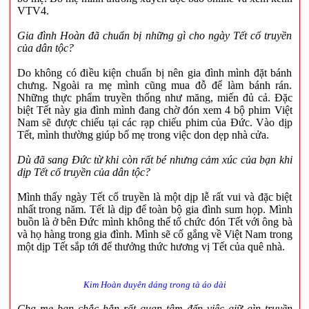
VTV4.
Gia đình Hoàn đã chuẩn bị những gì cho ngày Tết cổ truyền
của dân tộc?
Do không có điều kiện chuẩn bị nên gia đình mình đặt bánh
chưng. Ngoài ra mẹ mình cũng mua đỗ để làm bánh rán.
Những thực phẩm truyền thống như măng, miến đủ cả. Đặc
biệt Tết này gia đình mình đang chờ đón xem 4 bộ phim Việt
Nam sẽ được chiếu tại các rạp chiếu phim của Đức. Vào dịp
Tết, mình thường giúp bố mẹ trong việc don dẹp nhà cửa.
Dù đã sang Đức từ khi còn rất bé nhưng cảm xúc của bạn khi
dịp Tết cổ truyền của dân tộc?
Mình thấy ngày Tết cổ truyền là một dịp lễ rất vui và đặc biệt
nhất trong năm. Tết là dịp để toàn bộ gia đình sum họp. Mình
buồn là ở bên Đức mình không thể tổ chức đón Tết với ông bà
và họ hàng trong gia đình. Mình sẽ cố gắng về Việt Nam trong
một dịp Tết sắp tới để thưởng thức hương vị Tết của quê nhà.
Kim Hoàn duyên dáng trong tà áo dài
Cha mẹ bạn chắc hẳn rất quan tâm đến việc giữ gìn truyền