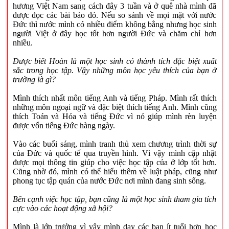
hương Việt Nam sang cách đây 3 tuần và ở quê nhà mình đã
được đọc các bài báo đó. Nếu so sánh về mọi mặt với nước
Đức thì nước mình có nhiều điểm không bằng nhưng học sinh
người Việt ở đây học tốt hơn người Đức và chăm chỉ hơn
nhiều.
Được biết Hoàn là một học sinh có thành tích đặc biệt xuất
sắc trong học tập. Vậy những môn học yêu thích của bạn ở
trường là gì?
Mình thích nhất môn tiếng Anh và tiếng Pháp. Mình rất thích
những môn ngoại ngữ và đặc biệt thích tiếng Anh. Mình cũng
thích Toán và Hóa và tiếng Đức vì nó giúp mình rèn luyện
được vốn tiếng Đức hàng ngày.
Vào các buổi sáng, mình tranh thủ xem chương trình thời sự
của Đức và quốc tế qua truyền hình. Vì vậy mình cập nhật
được mọi thông tin giúp cho việc học tập của ở lớp tốt hơn.
Cũng nhờ đó, mình có thể hiểu thêm về luật pháp, cũng như
phong tục tập quán của nước Đức nơi mình đang sinh sống.
Bên cạnh việc học tập, bạn cũng là một học sinh tham gia tích
cực vào các hoạt động xã hội?
Mình là lớp trưởng vì vậy mình dạy các bạn ít tuổi hơn học