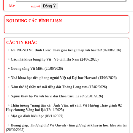
Mã:
eilpv4
NỘI DUNG CÁC BÌNH LUẬN
CÁC TIN KHÁC
+
GS. NGND Vũ Đình Liên: Thầy giáo tiếng Pháp với bài thơ
(02/08/2026)
+
Các nhà khoa bảng họ Vũ - Võ tỉnh Hà Nam
(24/07/2026)
+
Gương sáng Vũ Miên
(25/06/2026)
+
Nhà khoa học tiên phong người Việt tại Đại học Harvard
(15/06/2026)
+
Năm thế hệ thầy trò nổi tiếng đất Thăng Long xưa
(17/02/2026)
+
Người thầy họ Vũ với ba vị đại khoa triều Lê sơ
(28/01/2026)
+
Thần tượng "nàng tiên cá" Ánh Viên, nữ sinh Vũ Hương Thảo giành 02
Huy chương Vàng bơi lội
(12/11/2025)
+
Một gia đình hiếu học
(08/11/2025)
+
Hoàng giáp, Thượng thư Vũ Quỳnh - tấm gương về khuyến học, khuyến tài
(26/09/2025)