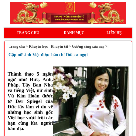
TRANG CHỦ
DANH MỤC
LIÊN HỆ
Trang chủ
>
Khuyến học - Khuyến tài
>
Gương sáng xưa nay >
Gặp nữ sinh Việt được báo chí Đức ca ngợi
Thành thạo 5 ngôn
ngữ như Đức, Anh,
Pháp, Tây Ban Nha
và tiếng Việt, nữ sinh
Vũ Kim Hoàn được
tờ Der Spiegel của
Đức lấy làm ví dụ về
những học sinh gốc
Việt học vượt trội các
bạn cùng lứa người
bản địa.