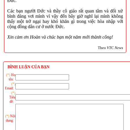
Đức.
Các bạn người Đức và thầy cô giáo rất quan tâm và đối xử
bình đảng vơi mình vì vậy đến bây giờ nghĩ lại mình không
thấy một trở ngại hay khó khăn gì trong việc hòa nhập với
cộng đồng dân cư ở nước Đức.
Xin cảm ơn Hoàn và chúc bạn một năm mới thành công!
Theo
VTC News
BÌNH LUẬN CỦA BẠN
(*)
Họ
tên:
(*)
Email:
(*)
Tiêu
đề:
(*)
Nội
dung: