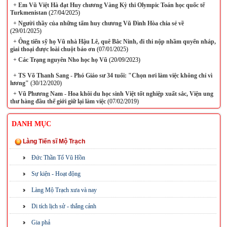
+
Em Vũ Việt Hà đạt Huy chương Vàng Kỳ thi Olympic Toán học quốc tế
Turkmenistan
(27/04/2025)
+
Người thầy của những tấm huy chương Vũ Đình Hòa chia sẻ về
(29/01/2025)
+
Ông tiến sỹ họ Vũ nhà Hậu Lê, quê Bắc Ninh, đi thi nộp nhầm quyển nháp,
giai thoại được loài chuột báo ơn
(07/01/2025)
+
Các Trạng nguyên Nho học họ Vũ
(20/09/2023)
+
TS Võ Thanh Sang - Phó Giáo sư 34 tuổi: "Chọn nơi làm việc không chỉ vì
lương"
(30/12/2020)
+
Vũ Phương Nam - Hoa khôi du học sinh Việt tốt nghiệp xuất sắc, Viện ung
thư hàng đầu thế giới giữ lại làm việc
(07/02/2019)
DANH MỤC
Làng Tiến sĩ Mộ Trạch
Đức Thần Tổ Vũ Hồn
Sự kiện - Hoạt động
Làng Mộ Trạch xưa và nay
Di tích lịch sử - thắng cảnh
Gia phả