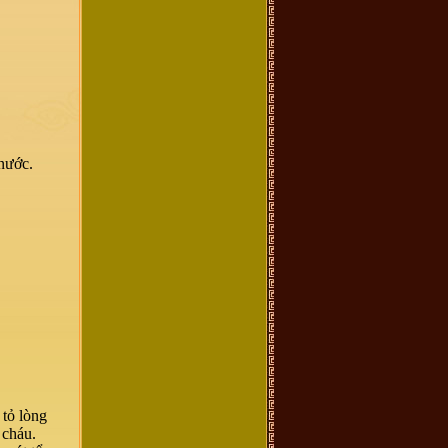
nước.
 tỏ lòng
 cháu.