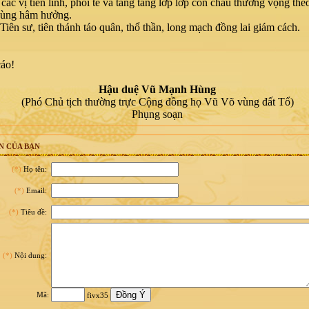
các vị tiên linh, phối tế và tầng tầng lớp lớp con cháu thương vọng theo
 cùng hâm hưởng.
Tiên sư, tiên thánh táo quân, thổ thần, long mạch đồng lai giám cách.
cáo!
Hậu duệ Vũ Mạnh Hùng
(Phó Chủ tịch thường trực Cộng đồng họ Vũ Võ vùng đất Tổ)
Phụng soạn
N CỦA BẠN
(*)
Họ tên:
(*)
Email:
(*)
Tiêu đề:
(*)
Nội dung:
Mã:
fivx35