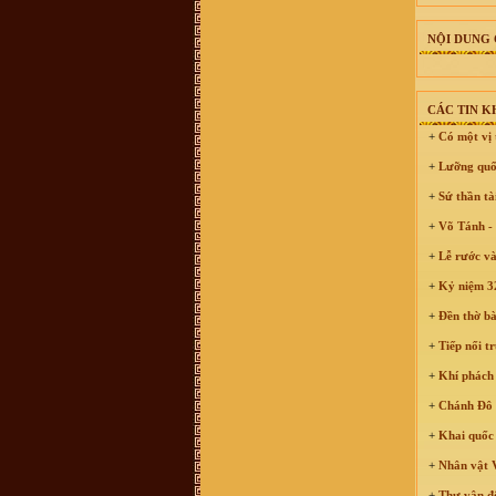
Vũ Thanh Phong :
Hôm nay cháu
có nhận được 1 cuộc điện thoại về
việc mua 1 quyển sách về dòng tộc
NỘI DUNG 
vũ võ với giá 400k, ông bà cô bác ơi
quyển sách đó có không ạ, dòng họ
vũ võ có xuất bản không ạ. Con cảm
ơn ạ.
vu van trang :
mik ở năm đinh chào
CÁC TIN 
tất cả ae
+
Có một vị 
Bùi Mạnh Hùng :
Xin kính hỏi quý
vị. Tôi rất băn khoăn ko biết là viết
+
Lưỡng quố
hộ đến chi rồi đến phái đến nhánh
hay là họ đến phái đến chi đến
nhánh. Mong bậc bề trên chỉ bảo
+
Sứ thần tà
dua. Chân thành cảm ơn
+
Võ Tánh - 
Vũ Xuân Tùng :
Mỗi lần con cháu ở
xa về, tìm đến mộ cụ Vũ Vĩnh Thái,
Mộ Trạch, Đống Dờm nhưng khó
+
Lễ rước và
quá, mong ban tổ chức thêm cho
chức năng định vị các địa danh này
+
Kỷ niệm 32
để con cháu thuận tiện hơn khi về
thăm đất tổ
+
Đền thờ bà
Võ Văn Bình :
Thuân Lộc Hồng
Lĩnh Hà Tĩnh.
+
Tiếp nối t
Anh Nguyen :
Co ai o gan cho minh
hoi tham bac Vu Thien Huu con
+
Khí phách 
khoe khong? Minh la khach hang
cua bac Huu cach day nhieu nam
+
Chánh Đô T
roi, nhung con giu tinh cam quy
trong.
+
Khai quốc 
Võ Thành Quân :
Xin các vị tiền
bối Họ tộc Vũ-Võ cho con xin thỉnh
+
Nhân vật V
giáo. do ông nội mất sớm nên không
thể hỏi được ông. hiện nay trong họ
+
Thư vận độ