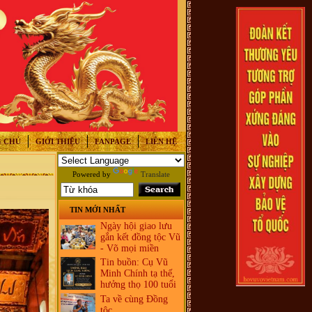
 CHỦ
GIỚI THIỆU
FANPAGE
LIÊN HỆ
Powered by
Translate
TIN MỚI NHẤT
Ngày hội giao lưu
gắn kết đồng tộc Vũ
- Võ mọi miền
Tin buồn: Cụ Vũ
Minh Chính tạ thế,
hưởng thọ 100 tuổi
Ta về cùng Đồng
tộc