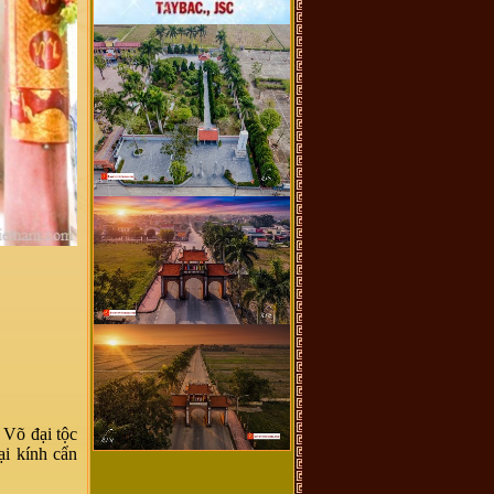
 Võ đại tộc
ại kính cẩn