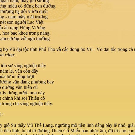
 ngàn năm, mấy gió sương
ng miếu cổ đứng bên đường
thượng hạ đôi vườn quýt
ông - nam mấy mái trường
nét son người Lạc Việt
ấu ấn rạng Hùng Vương
 hoa bạc khoe trong nắng
tam cương với ngũ thường
 họ Vũ đại tộc tỉnh Phú Thọ và các dòng họ Vũ - Võ đại tộc trong cả 
han rằng:
tôn sư sáng nghiệp thầy
năm lẻ, vẫn còn đây
ỏa tự in rồng lượt
 đường văn dáng phượng bay
ở đường văn hiến cũ
 xây dựng nước non này
 chính khí soi Thiên cổ
 trung chi sáng nghiệp thầy.
h:
 giỗ Sư thầy Vũ Thê Lang, ngưỡng mộ tiên linh dâng bày lễ nhỏ, giải
nh tiên linh, tụ tại từ đường Thiên Cổ Miếu ban phúc ấm, độ trì cho con