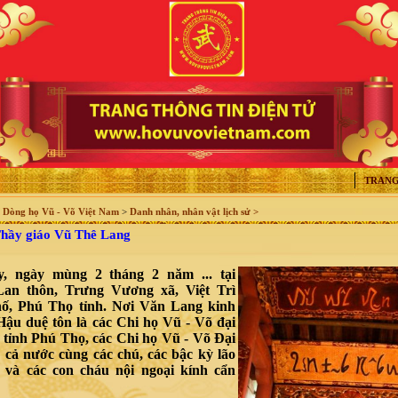
TRANG
>
Dòng họ Vũ - Võ Việt Nam
>
Danh nhân, nhân vật lịch sử >
hầy giáo Vũ Thê Lang
, ngày mùng 2 tháng 2 năm ... tại
an thôn, Trưng Vương xã, Việt Trì
hố, Phú Thọ tỉnh. Nơi Văn Lang kinh
Hậu duệ tôn là các Chi họ Vũ - Võ đại
g tỉnh Phú Thọ, các Chi họ Vũ - Võ Đại
g cả nước cùng các chú, các bậc kỳ lão
 và các con cháu nội ngoại kính cẩn