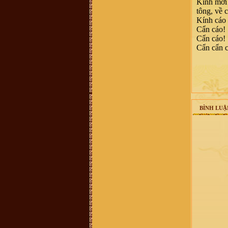
Kính mời 
có sđt thì làm ơn cho em xin với ạ.
Em cám ơn!
tông, về
vuhao21 :
anh em nao hoc cntt thi
Kính cáo 
vao w3schools hoc nhe!chao than ai
Cẩn cáo!
Vũ Thu Trang :
ai cho mik bt thêm
Cẩn cáo!
về những nét văn hóa liên quan tới
đền thờ vũ cố đc ko
Cẩn cẩn 
Vũ Văn Tuấn :
Cháu thấy mọi thông
tin đầy đủ, nhưng những cuốn sách
nói về dòng họ VŨ VÕ nên chuyển
sang bản điện tử PDF để cho mọi
người có thể tải xuống đọc. Nhiều
người biết đó là điều tốt, đây là dự
án làm sách điện tử rất cần thiết vì
nó có sức lan toả nhanh nhất. Cháu
xin chân thành cảm ơn!
BÌNH LUẬ
Võ Chí Thành :
Con Cháu họ Vũ
Võ Việt Nam muốn tìm hiểu và trở
về cội nguồn thăm quê cha đất tổ ạ!
0899242688
Vũ Hồng Hải :
Cháu ở Hải Dương,
sn 92, muốn tìm hiểu nghiên cứu về
đời xưa, cụ tổ của mình
Vũ Võ Chí Dũng :
Hiện mình đang
sống tại Qui Nhơn, Bình Định. Cho
hỏi số đt hay địa chỉ của trưởng họ
Vũ Võ tại Qui Nhơn, Bình Định đc
ko ạ ? SĐT: 0963579007. Thanks
Hoàng Hoa :
Thanh phong bạn đã
bị lừa đảo Tiền quyển gia phả chỉ có
100k thôi nhé - chính thống luôn
cần liên lạc ban quản lý di tích dòng
họ vũ làng mộ Trạch hoặc trưởng
thôn