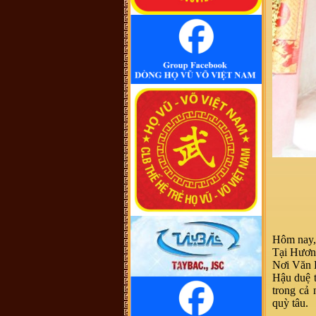
cũng không thấy cây phả hệ đầy đủ
từ dòng họ Vũ (Hồn). Như họ Võ
Như của mình ở Quảng Nam thì lại
phát tích từ ông Võ Như Phô, con
ông Võ Như Oanh di cư từ miền bắc
(không rõ tỉnh) vào từ năm 1667.
Việc tìm hiểu cội nguồn cũng chưa
đến điểm mấu chốt. Một số ông/bác
trong tộc họ dẫn về tộc Vũ/Võ với
cụ tổ Vũ Hồn nhưng không có cây
phả hệ để thấy sự gắn kết này. Mong
một ngày sẽ có cây phả hệ để mọi
con dân họ Vũ/Võ có thể biết dòng
máu trong mình từ đâu ra. Trân
trọng.
Vũ Phong :
Tôi thấy từ thời Hai Bà
TRưng đã có họ Vũ ,Các bác có thể
xem sự tích tướng quân Bát Nàn.Nên
nói họ Vũ ở ViệtNam xuất phát kỷ
13 -Với Ông tổ là Vũ Hồn ,là không
thuyết Phục.
Vũ Phong :
https://www.dkn.tv/van-
hoa/tho-nu-anh-hung-dat-viet-vu-
thuc-nuong.html
VÕ QUANG ĐÔNG :
tự hào là
người họ võ
Hôm nay,
Vũ Thanh Giang :
Dòng họ làm nên
bao tuyệt tác thời đương đại với
Tại Hương
nhiều địa vị xã hội khác nhau sinh ra
Nơi Văn 
một anh tú văn khúc tính quân làm
nền thời đại quân chủ
Hậu duệ t
Vũ Ngọc Chiến :
Cháu muốn xin
trong cả 
file ảnh của thủy Tổ Vũ Hồn bản
quỳ tâu.
chuẩn để in. Các bác có hỗ trợ cháu
với ạ! (Gmail: