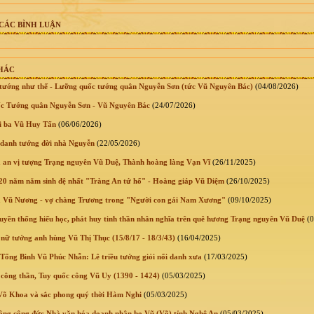
CÁC BÌNH LUẬN
KHÁC
tướng như thế - Lưỡng quốc tướng quân Nguyễn Sơn (tức Vũ Nguyên Bác)
(04/08/2026)
c Tướng quân Nguyễn Sơn - Vũ Nguyên Bác
(24/07/2026)
i ba Vũ Huy Tấn
(06/06/2026)
danh tướng đời nhà Nguyễn
(22/05/2026)
 an vị tượng Trạng nguyên Vũ Duệ, Thành hoàng làng Vạn Vĩ
(26/11/2025)
0 năm năm sinh đệ nhất "Tràng An tứ hổ" - Hoàng giáp Vũ Diệm
(26/10/2025)
 Vũ Nương - vợ chàng Trương trong "Người con gái Nam Xương"
(09/10/2025)
ruyền thống hiếu học, phát huy tinh thần nhân nghĩa trên quê hương Trạng nguyên Vũ Duệ
(0
nữ tướng anh hùng Vũ Thị Thục (15/8/17 - 18/3/43)
(16/04/2025)
ổng Binh Vũ Phúc Nhẫn: Lê triều tướng giỏi nổi danh xưa
(17/03/2025)
công thần, Tuy quốc công Vũ Uy (1390 - 1424)
(05/03/2025)
õ Khoa và sắc phong quý thời Hàm Nghi
(05/03/2025)
ng công đức Nhà văn hóa doanh nhân họ Vũ (Võ) tỉnh Nghệ An
(05/03/2025)