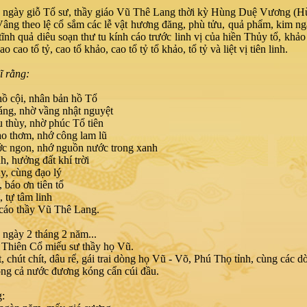
 ngày giỗ Tổ sư, thầy giáo Vũ Thê Lang thời kỳ Hùng Duệ Vương (
Vâng theo lệ cổ sắm các lễ vật hương đăng, phù tửu, quả phẩm, kim ng
 tĩnh quả diêu soạn thư tu kính cáo trước linh vị của hiền Thủy tổ, khảo
ao cao tổ tỷ, cao tổ khảo, cao tổ tỷ tổ khảo, tổ tỷ và liệt vị tiên linh.
ĩ rằng:
ồ cội, nhân bản hồ Tổ
sáng, nhờ vầng nhật nguyệt
 thùy, nhờ phúc Tổ tiên
o thơm, nhớ công lam lũ
c ngon, nhớ nguồn nước trong xanh
h, hưởng đất khí trời
y, cùng đạo lý
 báo ơn tiên tổ
, tự tâm linh
 cáo thầy Vũ Thê Lang.
ngày 2 tháng 2 năm...
 Thiên Cổ miếu sư thầy họ Vũ.
, chút chít, dâu rể, gái trai dòng họ Vũ - Võ, Phú Thọ tỉnh, cùng các 
rong cả nước đương kóng cẩn cúi đầu.
g: