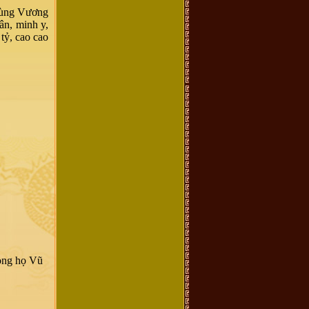
Hùng Vương
ân, minh y,
 tỷ, cao cao
dòng họ Vũ