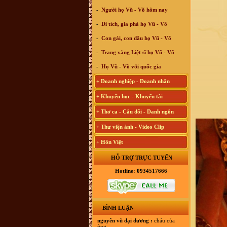
-
Người họ Vũ - Võ hôm nay
-
Di tích, gia phả họ Vũ - Võ
-
Con gái, con dâu họ Vũ - Võ
-
Trang vàng Liệt sĩ họ Vũ - Võ
-
Họ Vũ - Võ với quốc gia
+ Doanh nghiệp - Doanh nhân
+ Khuyến học - Khuyến tài
+ Thơ ca - Câu đối - Danh ngôn
+ Thư viện ảnh - Video Clip
+ Hồn Việt
HỖ TRỢ TRỰC TUYẾN
Hotline: 0934517666
BÌNH LUẬN
nguyễn vũ đại dương :
cháu của
ông