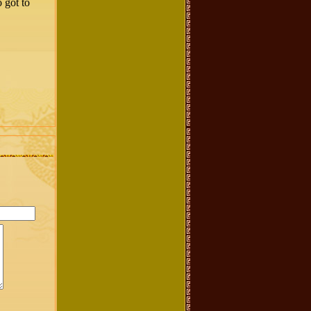
 gót tổ