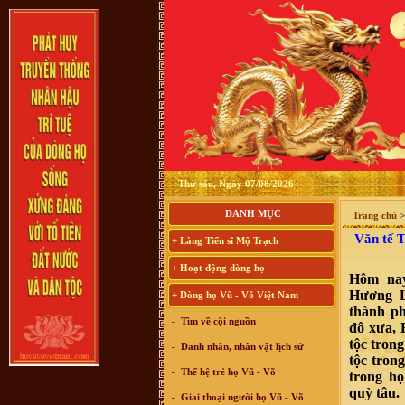
Thứ sáu, Ngày 07/08/2026
DANH MỤC
Trang chủ
Văn tế T
+ Làng Tiến sĩ Mộ Trạch
+ Hoạt động dòng họ
Hôm nay
Hương L
+ Dòng họ Vũ - Võ Việt Nam
thành p
-
Tìm về cội nguồn
đô xưa, 
tộc tron
-
Danh nhân, nhân vật lịch sử
tộc tron
-
Thế hệ trẻ họ Vũ - Võ
trong họ
quỳ tâu.
-
Giai thoại người họ Vũ - Võ