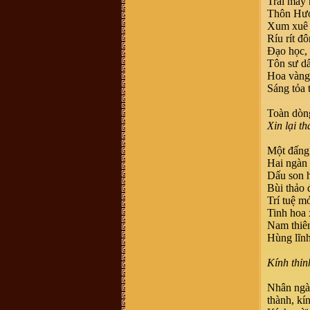
Trải mấy
là một, tuy nhiên khi dòng họ này di
Thôn Hươ
cứ đến đất Nghệ An thì cần thống
nhất mang tên họ Võ, ko nên lẫn lộn
Xum xuê 
vì quá phiền phức với các thủ tục
Ríu rít đ
hành chính rồi, va sứ mệnh lịch sử
đã trao cho vậy rồi thì cứ mang tên
Đạo học, 
họ cho đúng với lịch sử, với vùng
Tôn sư d
miền. dòng họ mình là dòng họ lớn,
có tâm và có tầm, cần phát huy và
Hoa vàng,
kết nối số đt mình 0941886979
Sáng tỏa 
Vũ Ngọc Ninh :
sáng nay có ng
xưng ban liên lạc dòng họ Vũ mời
mua sách của dòng họ . số đt
Toàn dòng
0862049828 ; họ bảo sách phát
Xin lại t
hành ở 193 Phan Huy Chú Q Hai Bà
Trưng ( đc này ảo ) . giá cũng 400k
. ban liên xạc xác nhận lại giúp xem
Một đấng 
đúng ko nha .
Hai ngàn 
Vũ Minh Tuân :
Sáng nay có người
tên xưng tên Vũ Thế Hải SĐT: 0854
Dấu son h
458 587, giới thiệu là người trong
Bùi thảo
BLL dòng họ ở 38 Hàng Chuối - Hà
nội và bán sách lịch sử dòng họ
Trí tuệ m
400.000 đồng/bộ. Xin BLL xác
Tinh hoa
nhận giúp. Xin cảm ơn
Nam thiên
Vũ Văn Sơn :
Tôi xin góp ý với Ban
quản trị nên thêm một mục thông tin
Hùng lĩnh
ban điều hành dòng họ để cho cộng
đồng dòng họ còn biết cá nhân nào
đang giữ cương vị gì trong ban tổ
Kính thỉn
chức điều hành của dòng họ cho tiện
liên hệ. Vào trang thông tin mà mù
mờ tìm kiếm thông tin thấy khó quá
Nhân ngày
trandat :
em có việc cần liên hệ với
thành, kí
trưởng thôn Mộ Trạch, admin hay ai