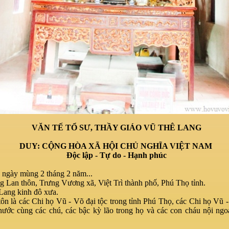
VĂN TẾ TỔ SƯ,
THẦY GIÁO VŨ THÊ LANG
DUY: CỘNG HÒA XÃ HỘI CHỦ NGHĨA VIỆT NAM
Độc lập - Tự do - Hạnh phúc
 ngày mùng 2 tháng 2 năm...
 Lan thôn, Trưng Vương xã, Việt Trì thành phố, Phú Thọ tỉnh.
Lang kinh đô xưa.
ôn là các Chi họ Vũ - Võ đại tộc trong tỉnh Phú Thọ, các Chi họ Vũ -
nước cùng các chú, các bậc kỳ lão trong họ và các con cháu nội ngo