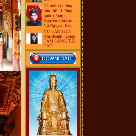
Có một vị tướng
như thế - Lưỡng
quốc tướng quân
Nguyễn Sơn (tức
Vũ Nguyên Bác)
VŨ VĂN TIỀN -
Nhà doanh nghiệp
TÂM SÁNG, TÀI
CAO