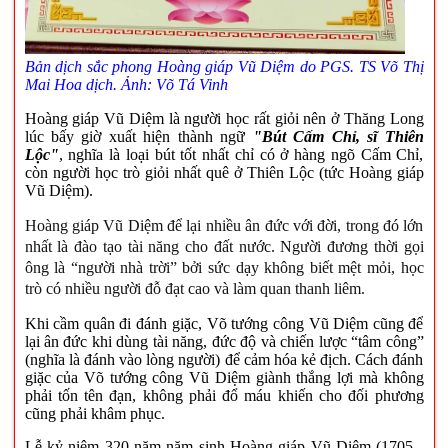
Bản dịch sắc phong Hoàng giáp Vũ Diệm do PGS. TS Võ Thị
Mai Hoa dịch. Ảnh: Võ Tá Vinh
Hoàng giáp Vũ Diệm là người học rất giỏi nên ở Thăng Long
lúc bấy giờ xuất hiện thành ngữ
"Bút Cấm Chỉ, sĩ Thiên
Lộc"
, nghĩa là loại bút tốt nhất chỉ có ở hàng ngõ Cấm Chỉ,
còn người học trò giỏi nhất quê ở Thiên Lộc (tức Hoàng giáp
Vũ Diệm).
Hoàng giáp Vũ Diệm để lại nhiều ân đức với đời, trong đó lớn
nhất là đào tạo tài năng cho đất nước. Người đương thời gọi
ông là “người nhà trời” bởi sức dạy không biết mệt mỏi, học
trò có nhiều người đỗ đạt cao và làm quan thanh liêm.
Khi cầm quân đi đánh giặc, Võ tướng công Vũ Diệm cũng để
lại ân đức khi dùng tài năng, đức độ và chiến lược “tâm công”
(nghĩa là đánh vào lòng người) để cảm hóa kẻ địch. Cách đánh
giặc của Võ tướng công Vũ Diệm giành thắng lợi mà không
phải tốn tên đạn, không phải đổ máu khiến cho đối phương
cũng phải khâm phục.
Lễ kỷ niệm
320 năm năm sinh Hoàng giáp Vũ Diệm (1705 -