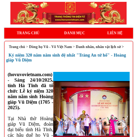
TRANG CHỦ
DANH MỤC
LIÊN HỆ
Trang chủ
>
Dòng họ Vũ - Võ Việt Nam
>
Danh nhân, nhân vật lịch sử >
Kỷ niệm 320 năm năm sinh đệ nhất "Tràng An tứ hổ" - Hoàng
giáp Vũ Diệm
(hovuvovietnam.com)
- Sáng 24/10/2025,
tỉnh Hà Tĩnh đã tổ
chức Lễ kỷ niệm 320
năm năm sinh Hoàng
giáp Vũ Diệm (1705 -
2025).
Tại Nhà thờ Hoàng
giáp Vũ Diệm, đoàn
đại biểu tỉnh Hà Tĩnh,
các hậu duệ họ Vũ -