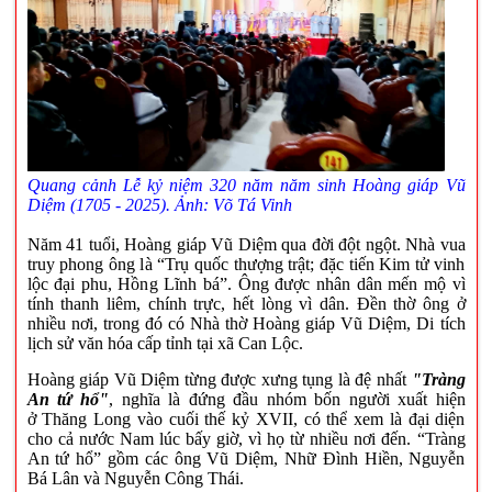
Quang cảnh Lễ kỷ niệm 320 năm năm sinh Hoàng giáp Vũ
Diệm (1705 - 2025). Ảnh: Võ Tá Vinh
Năm 41 tuổi, Hoàng giáp Vũ Diệm qua đời đột ngột. Nhà vua
truy phong ông là “Trụ quốc thượng trật; đặc tiến Kim tử vinh
lộc đại phu, Hồng Lĩnh bá”.
Ông được nhân dân mến mộ vì
tính thanh liêm, chính trực, hết lòng vì dân.
Đền thờ ông ở
nhiều nơi, trong đó có Nhà thờ Hoàng giáp Vũ Diệm, Di tích
lịch sử văn hóa cấp tỉnh tại xã Can Lộc.
Hoàng giáp Vũ Diệm từng được xưng tụng là đệ nhất
"Tràng
An tứ hổ"
, nghĩa là đứng đầu nhóm bốn người xuất hiện
ở Thăng Long vào cuối thế kỷ XVII, có thể xem là đại diện
cho cả nước Nam lúc bấy giờ, vì họ từ nhiều nơi đến.
“Tràng
An tứ hổ” gồm các ông Vũ Diệm, Nhữ Đình Hiền, Nguyễn
Bá Lân và Nguyễn Công Thái.