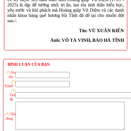
2025)
là dịp để tưởng nhớ, tri ân,
lan tỏa tinh thần hiếu học,
yêu nước và khí phách
mà Hoàng giáp Vũ Diệm và các
danh
nhân khoa bảng quê hương Hà Tĩnh đã để lại cho muôn đời
sau./.
Tin: VŨ XUÂN KIÊN
Ảnh: VÕ TÁ VINH, BÁO HÀ TĨNH
BÌNH LUẬN CỦA BẠN
(*)
Họ
tên:
(*)
Email:
(*)
Tiêu
đề:
(*)
Nội
dung: