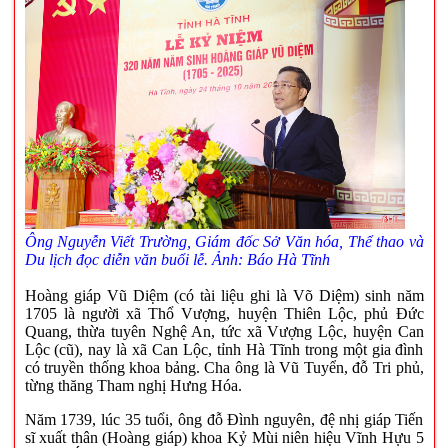
Ông Nguyễn Viết Trường, Giám đốc Sở Văn hóa, Thể thao và
Du lịch đọc diễn văn buổi lễ. Ảnh: Báo Hà Tĩnh
Hoàng giáp Vũ Diệm (có tài liệu ghi là Võ Diệm) sinh năm
1705 là người xã Thổ Vượng, huyện Thiên Lộc, phủ Đức
Quang, thừa tuyên Nghệ An, tức xã Vượng Lộc, huyện Can
Lộc (cũ), nay là xã Can Lộc, tỉnh Hà Tĩnh trong một gia đình
có truyền thống khoa bảng. Cha ông là Vũ Tuyển, đỗ Tri phủ,
từng thăng Tham nghị Hưng Hóa.
Năm 1739, lúc 35 tuổi, ông đỗ Đình nguyên, đệ nhị giáp Tiến
sĩ xuất thân (Hoàng giáp) khoa Kỷ Mùi niên hiệu Vĩnh Hựu 5