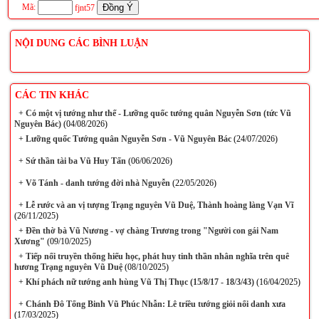
Mã:
fjnt57
NỘI DUNG CÁC BÌNH LUẬN
CÁC TIN KHÁC
+
Có một vị tướng như thế - Lưỡng quốc tướng quân Nguyễn Sơn (tức Vũ
Nguyên Bác)
(04/08/2026)
+
Lưỡng quốc Tướng quân Nguyễn Sơn - Vũ Nguyên Bác
(24/07/2026)
+
Sứ thần tài ba Vũ Huy Tấn
(06/06/2026)
+
Võ Tánh - danh tướng đời nhà Nguyễn
(22/05/2026)
+
Lễ rước và an vị tượng Trạng nguyên Vũ Duệ, Thành hoàng làng Vạn Vĩ
(26/11/2025)
+
Đền thờ bà Vũ Nương - vợ chàng Trương trong "Người con gái Nam
Xương"
(09/10/2025)
+
Tiếp nối truyền thống hiếu học, phát huy tinh thần nhân nghĩa trên quê
hương Trạng nguyên Vũ Duệ
(08/10/2025)
+
Khí phách nữ tướng anh hùng Vũ Thị Thục (15/8/17 - 18/3/43)
(16/04/2025)
+
Chánh Đô Tổng Binh Vũ Phúc Nhẫn: Lê triều tướng giỏi nổi danh xưa
(17/03/2025)