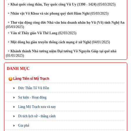
+
Khai quốc công thần, Tuy quốc công Vũ Uy (1390 - 1424)
(05/03/2025)
+
Nhân vật Võ Khoa và sắc phong quý thời Hàm Nghi
(05/03/2025)
+
Thư vận động công đức Nhà văn hóa doanh nhân họ Vũ (Võ) tỉnh Nghệ An
(05/03/2025)
+
Văn tế Thầy giáo Vũ Thê Lang
(02/03/2025)
+
Một dòng họ giàu truyền thống cách mạng ở xứ Nghệ
(04/01/2025)
+
Khánh thành Nhà tưởng niệm Đại tướng Võ Nguyên Giáp tại quê nhà
(01/01/2025)
DANH MỤC
Làng Tiến sĩ Mộ Trạch
Đức Thần Tổ Vũ Hồn
Sự kiện - Hoạt động
Làng Mộ Trạch xưa và nay
Di tích lịch sử - thắng cảnh
Gia phả