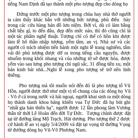
tiếng Nam Định đã tạo thành một pho tượng đẹp cho dòng họ
Đứng trước một pho tượng trong chùa hay nhà thờ người
ta cảm thấy khác hẳn với những bức tượng, phù điêu bày
trong các cửa hàng bán đồ lưu niệm. Bởi vì, dù có làm bằng
chất liệu gì, to đến đâu, đẹp đến mức nào, thì đó cũng chỉ là
một tác phẩm nghệ thuật. Tượng chỉ có thể có hồn khi được
làm lễ hô thần nhập tượng, yểm tâm, an vị. Nhà sư và các
người có trách nhiệm tiến hành một nghi lễ trang nghiêm, tấm
vải đỏ phủ tượng được dỡ ra trong tiếng cầu nguyện, được
nhuốm trong khói nhang và của những tờ sớ được hóa, được
yểm vào sau lưng pho tượng chỉ ngũ sắc, 31 đồng tiền xu, một
bản kinh bát nhã...Nghi lễ xong pho tượng sẽ trở nên linh
thiêng.
Pho tượng mà tôi muốn nói đến đó là pho tượng tổ Vũ
Hồn, người được thờ như một vị tổ chung của các dòng họ Vũ
- Võ ở cả trong nước và hải ngoại, người khai sinh ra một dòng
họ thành danh khoa bảng khiến vua Tự Đức đã hạ bút ghi
"nhất gia bán thiên hạ", người được 12 lần phong làm Vương
thân từ thời Lê Hoàn đến đời Tự Đức. Tượng chính được đặt
tại từ đường làng Mộ Trạch, Hải dương. Pho tượng thứ 2 được
cử hành lễ an vị ngày 5/4/2009 và đặt tại vọng từ đường Vọng
từ đường dòng họ Vũ-Võ Phương Nam.