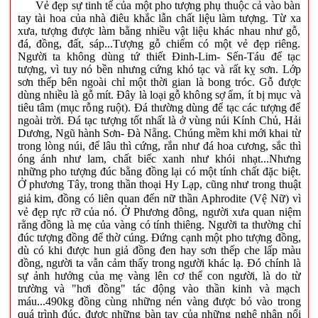
Vẻ đẹp sự tinh tế của một pho tượng phụ thuộc cả vào bàn
tay tài hoa của nhà điêu khắc lẫn chất liệu làm tượng. Từ xa
xưa, tượng được làm bằng nhiều vật liệu khác nhau như gỗ,
đá, đồng, đất, sáp...Tượng gỗ chiếm có một vẻ đẹp riêng.
Người ta không dùng tứ thiết Đinh-Lim- Sến-Táu để tạc
tượng, vì tuy nó bền nhưng cứng khó tạc và rất kỵ sơn. Lớp
sơn thếp bên ngoài chỉ một thời gian là bong tróc. Gỗ được
dùng nhiều là gỗ mít. Đây là loại gỗ không sợ ẩm, ít bị mục và
tiêu tâm (mục rỗng ruột). Đá thường dùng để tạc các tượng để
ngoài trời. Đá tạc tượng tốt nhất là ở vùng núi Kính Chủ, Hải
Dương, Ngũ hành Sơn- Đà Nẵng. Chúng mềm khi mới khai từ
trong lòng núi, để lâu thì cứng, rắn như đá hoa cương, sắc thì
óng ánh như lam, chất biếc xanh như khói nhạt...Nhưng
những pho tượng đúc bằng đồng lại có một tính chất đặc biệt.
Ở phương Tây, trong thần thoại Hy Lạp
, cũng như trong thuật
giả kim
, đồng có liên quan đến nữ thần Aphrodite
(Vệ Nữ) vì
vẻ đẹp rực rỡ của nó. Ở Phương đông, người xưa quan niệm
rằng đồng là mẹ của vàng có tính thiêng. Người ta thường chỉ
đúc tượng đồng để thờ cúng. Đứng cạnh một pho tượng đồng,
dù có khi được hun giả đồng đen hay sơn thếp che lấp màu
đồng, người ta vẫn cảm thấy trong người khác lạ. Đó chính là
sự ảnh hưởng của mẹ vàng lên cơ thể con người, là do từ
trường và "hơi đồng" tác động vào thần kinh và mạch
máu...490kg đồng cùng những nén vàng được bỏ vào trong
quá trình đúc, được những bàn tay của những nghệ nhân nổi