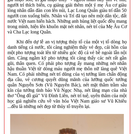
người trí thích biển, cụ giảng giải thêm một ý mẹ Âu cơ giàu
lòng nhân dẫn đàn con lên núi, Lạc Long Quân giàu trí dẫn 50
người con xuống biển. Nhân và Trí đã tạo nên một dân tộc, đất
nước Việt nam hiển hách. Những anh hùng liệt quốc đều mang
trong mình, hiện lên khuôn mặt nét nhân, nét trí của Mẹ Âu Cơ
và Cha Lạc long Quân.
Khi đến dự lễ an vị tượng thủy tổ của một vị tổ dòng họ
danh tiếng cả nước, tôi càng nghiệm thấy vẻ đẹp, cái hồn của
một pho tượng toát lên từ nhiều góc độ cả vẻ bề ngoài lẫn nội
tâm. Càng ngắm kỹ pho tượng tôi càng thấy các nét rất gần
gũi, thân quen. Có phải pho tượng ấy mang những nét nhân
hậu thuần Việt từ dòng máu người mẹ thôn nữ làng quê Việt
Nam. Có phải những nét trí dũng của vị tướng làm chấn động
địa cầu, vẻ cương quyết dũng mãnh của lưỡng quốc tướng
quân Nguyễn Sơn (Vũ Nguyên Bác), nét mặt thâm trầm sâu
kín của tướng tình báo Vũ Ngọc Nhạ, nét lãng mạn của nhà
thơ "Ông đồ già" Vũ Đình Liên, nét trí tuệ, uyên thâm của một
học giả nghiên cứu về văn hóa Việt Nam giáo sư Vũ Khiêu
...đều là những nét đẹp từ thủy tổ truyền lại.