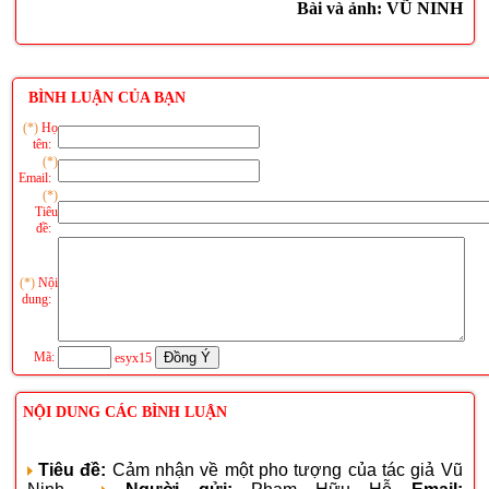
Bài và ảnh: VŨ NINH
BÌNH LUẬN CỦA BẠN
(*)
Họ
tên:
(*)
Email:
(*)
Tiêu
đề:
(*)
Nội
dung:
Mã:
esyx15
NỘI DUNG CÁC BÌNH LUẬN
Tiêu đề:
Cảm nhận về một pho tượng của tác giả Vũ