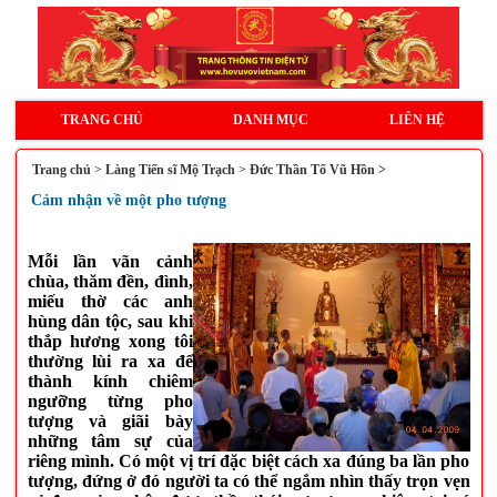
TRANG CHỦ
DANH MỤC
LIÊN HỆ
Trang chủ
>
Làng Tiến sĩ Mộ Trạch
>
Đức Thần Tổ Vũ Hồn >
Cảm nhận về một pho tượng
Mỗi lần vãn cảnh
chùa, thăm đền, đình,
miếu thờ các anh
hùng dân tộc, sau khi
thắp hương xong tôi
thường lùi ra xa để
thành kính chiêm
ngưỡng từng pho
tượng và giãi bày
những tâm sự của
riêng mình. Có một vị trí đặc biệt cách xa đúng ba lần pho
tượng, đứng ở đó người ta có thể ngắm nhìn thấy trọn vẹn