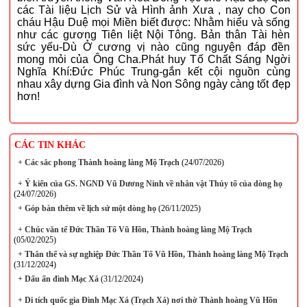
các Tài liệu Lịch Sử và Hình ảnh Xưa , nay cho Con
cháu Hậu Duệ mọi Miền biết được: Nhằm hiểu và sống
như các gương Tiên liệt Nội Tông. Bản thân Tài hèn
sức yếu-Dù Ở cương vị nào cũng nguyện đáp đền
mong mỏi của Ông Cha.Phát huy Tố Chất Sáng Ngời
Nghĩa Khí:Đức Phúc Trung-gắn kết cội nguồn cùng
nhau xây dựng Gia đình và Non Sông ngày càng tốt đẹp
hơn!
CÁC TIN KHÁC
+
Các sắc phong Thành hoàng làng Mộ Trạch
(24/07/2026)
+
Ý kiến của GS. NGND Vũ Dương Ninh về nhân vật Thủy tổ của dòng họ
(24/07/2026)
+
Góp bàn thêm về lịch sử một dòng họ
(26/11/2025)
+
Chúc văn tế Đức Thần Tổ Vũ Hồn, Thành hoàng làng Mộ Trạch
(05/02/2025)
+
Thân thế và sự nghiệp Đức Thần Tổ Vũ Hồn, Thành hoàng làng Mộ Trạch
(31/12/2024)
+
Dấu ấn đình Mạc Xá
(31/12/2024)
+
Di tích quốc gia Đình Mạc Xá (Trạch Xá) nơi thờ Thành hoàng Vũ Hồn