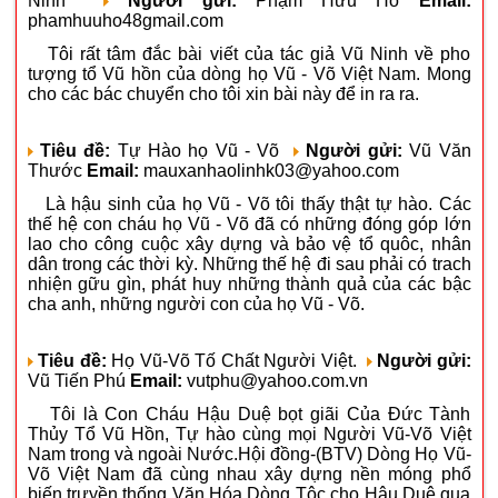
Ninh
Người gửi:
Phạm Hữu Hỗ
Email:
phamhuuho48gmail.com
Tôi rất tâm đắc bài viết của tác giả Vũ Ninh về pho
tượng tổ Vũ hồn của dòng họ Vũ - Võ Việt Nam. Mong
cho các bác chuyển cho tôi xin bài này để in ra ra.
Tiêu đề:
Tự Hào họ Vũ - Võ
Người gửi:
Vũ Văn
Thước
Email:
mauxanhaolinhk03@yahoo.com
Là hậu sinh của họ Vũ - Võ tôi thấy thật tự hào. Các
thế hệ con cháu họ Vũ - Võ đã có những đóng góp lớn
lao cho công cuộc xây dựng và bảo vệ tổ quôc, nhân
dân trong các thời kỳ. Những thế hệ đi sau phải có trach
nhiện gữu gìn, phát huy những thành quả của các bậc
cha anh, những người con của họ Vũ - Võ.
Tiêu đề:
Họ Vũ-Võ Tố Chất Người Việt.
Người gửi:
Vũ Tiến Phú
Email:
vutphu@yahoo.com.vn
Tôi là Con Cháu Hậu Duệ bọt giãi Của Đức Tành
Thủy Tổ Vũ Hồn, Tự hào cùng mọi Người Vũ-Võ Việt
Nam trong và ngoài Nước.Hội đồng-(BTV) Dòng Họ Vũ-
Võ Việt Nam đã cùng nhau xây dựng nền móng phổ
biến trưyền thống Văn Hóa Dòng Tộc cho Hậu Duệ qua