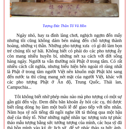
Tượng Đức Thần Tổ Vũ Hồn
Ngày nhỏ, hay ra đình làng chơi, nghịch ngợm đến mấy
nhưng tôi cũng không dám bén mảng đến chỗ tượng thành
hoàng, những vị thần. Những pho tượng xưa có gì đó làm bọn
trẻ chúng tôi sợ hãi. Không biết có phải do các pho tượng ấy
còn mang nhiều huyền bí, những nét xa cách với đời sống
hàng ngày. Người ta vẫn thường nói Phật ở trong tâm. Có rất
nhiều cách cắt nghĩa, nhưng biểu hiện bên ngoài rõ ràng nhất
là Phật ở trong tâm người Việt nên khuôn mặt Phật khi sang
đến nước ta thì cũng mang nét mặt của người Việt, khác với
các pho tượng Phật ở Ấn độ, Trung Quốc, Thái lan,
Campuchia...
Tôi không biết nhờ phép màu nào mà pho tượng có một sự
gần gũi đến vậy. Đem điều băn khoăn ấy hỏi các cụ, thì được
biết rằng dòng họ làm một buổi lễ để giao tiếp với tiền nhân.
Năm họa sỹ nổi tiếng đã ngồi nghe lời tả thông qua một hậu
duệ của thủy tổ. Như những nghệ nhân tạc tượng xưa tự phác
thảo mẫu tượng bằng sức tưởng tượng của mình, các họa sỹ đã
thả hồn mình vào ký ức lịch sử để vẽ phác thảo ra bức ảnh.