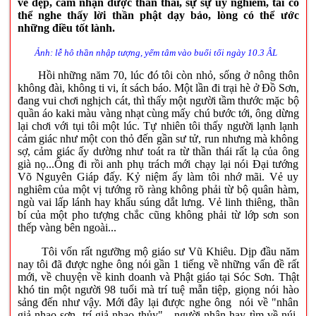
vẻ đẹp, cảm nhận được thần thái, sự sự uy nghiêm, tai có
thể nghe thấy lời thần phật dạy bảo, lòng có thể ước
những điều tốt lành.
Ảnh: lễ hô thần nhập tượng, yểm tâm vào buổi tối ngày 10.3 ÂL
Hồi những năm 70, lúc đó tôi còn nhỏ, sống ở nông thôn
không đài, không ti vi, ít sách báo. Một lần đi trại hè ở Đồ Sơn,
đang vui chơi nghịch cát, thì thấy một người tầm thước mặc bộ
quần áo kaki màu vàng nhạt cùng mấy chú bước tới, ông dừng
lại chơi với tụi tôi một lúc. Tự nhiên tôi thấy người lạnh lạnh
cảm giác như một con thỏ đến gần sư tử, run nhưng mà không
sợ, cảm giác ấy dường như toát ra từ thần thái rất lạ của ông
già nọ...Ông đi rồi anh phụ trách mới chạy lại nói Đại tướng
Võ Nguyên Giáp đấy. Kỷ niệm ấy làm tôi nhớ mãi. Vẻ uy
nghiêm của một vị tướng rõ ràng không phải từ bộ quân hàm,
ngù vai lấp lánh hay khẩu súng dắt lưng. Vẻ linh thiêng, thần
bí của một pho tượng chắc cũng không phải từ lớp sơn son
thếp vàng bên ngoài...
Tôi vốn rất ngưỡng mộ giáo sư Vũ Khiêu. Dịp đầu năm
nay tôi đã được nghe ông nói gần 1 tiếng về những vấn đề rất
mới, về chuyện về kinh doanh và Phật giáo tại Sóc Sơn. Thật
khó tin một người 98 tuổi mà trí tuệ mẫn tiệp, giọng nói hào
sảng đến như vậy. Mới đây lại được nghe ông nói về "nhân
giả nhạo sơn, trí giả nhạo thủy" - người nhân hay tìm về núi,