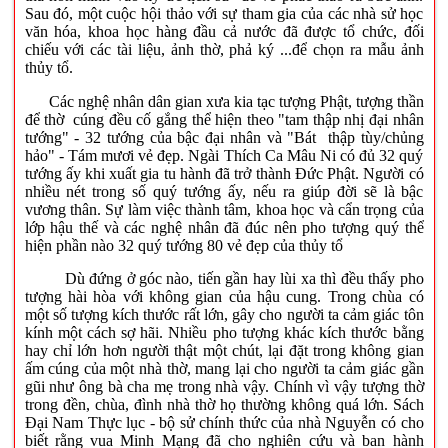
Sau đó, một cuộc hội thảo với sự tham gia của các nhà sử học
văn hóa, khoa học hàng đầu cả nước đã được tổ chức, đối
chiếu với các tài liệu, ảnh thờ, phả ký ...để chọn ra mẫu ảnh
thủy tổ.
Các nghệ nhân dân gian xưa kia tạc tượng Phật, tượng thần
để thờ cúng đều cố gắng thể hiện theo "tam thập nhị đại nhân
tướng" - 32 tướng của bậc đại nhân và "Bát thập tùy/chủng
hảo" - Tám mươi vẻ đẹp. Ngài Thích Ca Mâu Ni có đủ 32 quý
tướng ấy khi xuất gia tu hành đã trở thành Đức Phật. Người có
nhiều nét trong số quý tướng ấy, nếu ra giúp đời sẽ là bậc
vương thân. Sự làm việc thành tâm, khoa học và cẩn trọng của
lớp hậu thế và các nghệ nhân đã đúc nên pho tượng quý thể
hiện phần nào 32 quý tướng 80 vẻ đẹp của thủy tổ
Dù đứng ở góc nào, tiến gần hay lùi xa thì đều thấy pho
tượng hài hòa với không gian của hậu cung. Trong chùa có
một số tượng kích thước rất lớn, gây cho người ta cảm giác tôn
kính một cách sợ hãi. Nhiều pho tượng khác kích thước bằng
hay chỉ lớn hơn người thật một chút, lại đặt trong không gian
ấm cúng của một nhà thờ, mang lại cho người ta cảm giác gần
gũi như ông bà cha mẹ trong nhà vậy. Chính vì vậy tượng thờ
trong đền, chùa, đình nhà thờ họ thường không quá lớn. Sách
Đại Nam Thực lục - bộ sử chính thức của nhà Nguyễn có cho
biết rằng vua Minh Mạng đã cho nghiên cứu và ban hành