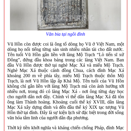
Văn bia tại ngôi đình
Vũ Hồn còn được coi là ông tổ dòng họ Vũ ở Việt
Nam
, một
dòng họ nổi tiếng từng sản sinh nhiều nhân tài cho đất nước.
Tên tuổi Vũ Hồn gắn liền với làng Mộ Trạch “Lò tiến sĩ xứ
Đông”, đứng đầu khoa bảng trong các làng Việt Nam. Ban
đầu Vũ Hồn được thờ tại nghè Mạc Xá và miếu Mộ Trạch.
Nghè Mạc Xá thuộc cánh đồng Chua, cách đình Mạc Xá
khoảng 200 m về phía tây, miếu Mộ Trạch thuộc thôn Mộ
Trạch, là nơi Vũ Hồn lập ấp Khả Mộ. Tên tuổi của Vũ Hồn
không chỉ gắn liền với làng Mộ Trạch mà còn ảnh hưởng tới
nhiều nơi, trong đó có làng Mạc Xá - nơi ông từng dạy học
cho người dân nơi đây. Chính vì thế dân làng Mạc Xá đã tôn
ông làm Thành hoàng. Khoảng cuối thế kỷ XVIII, dân làng
Mạc Xá xây dựng đình và đến đầu thế kỷ XIX tạc tượng Vũ
Hồn thờ tại đình. Đây là sự kiện lịch sử đặc biệt trong đời sống
văn hóa tâm linh của người dân địa phương.
Thời kỳ tiền khởi nghĩa và kháng chiến chống Pháp, đình Mạc