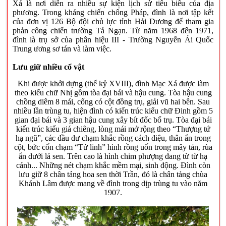
Xá là nơi diễn ra nhiều sự kiện lịch sử tiêu biểu của địa
phương. Trong kháng chiến chống Pháp, đình là nơi tập kết
của đơn vị 126 Bộ đội chủ lực tỉnh Hải Dương để tham gia
phản công chiến trường Tả Ngạn. Từ năm 1968 đến 1971,
đình là trụ sở của phân hiệu III - Trường Nguyễn Ái Quốc
Trung ương sơ tán và làm việc.
Lưu giữ nhiều cổ vật
Khi được khởi dựng (thế kỷ XVIII), đình Mạc Xá được làm
theo kiểu chữ Nhị gồm tòa đại bái và hậu cung. Tòa hậu cung
chồng diêm 8 mái, cổng có cột đồng trụ, giải vũ hai bên. Sau
nhiều lần trùng tu, hiện đình có kiến trúc kiểu chữ Đinh gồm 5
gian đại bái và 3 gian hậu cung xây bít đốc bổ trụ. Tòa đại bái
kiến trúc kiểu giá chiêng, lòng mái mở rộng theo “Thượng tứ
hạ ngũ”, các đầu dư chạm khắc rồng cách điệu, thân ẩn trong
cột, bức cốn chạm “Tứ linh” hình rồng uốn trong mây tản, rùa
ẩn dưới lá sen. Trên cao là hình chim phượng đang từ từ hạ
cánh... Những nét chạm khắc mềm mại, sinh động. Đình còn
lưu giữ 8 chân tảng hoa sen thời Trần, đó là chân tảng chùa
Khánh Lâm được mang về đình trong dịp trùng tu vào năm
1907.