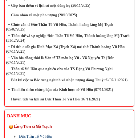
+
Góp bàn thêm về lịch sử một dòng họ
(26/11/2025)
+
Cảm nhận về một pho tượng
(20/10/2025)
+
Chúc văn tế Đức Thần Tổ Vũ Hồn, Thành hoàng làng Mộ Trạch
(05/02/2025)
+
Thân thế và sự nghiệp Đức Thần Tổ Vũ Hồn, Thành hoàng làng Mộ Trạch
(31/12/2024)
+
Di tích quốc gia Đình Mạc Xá (Trạch Xá) nơi thờ Thành hoàng Vũ Hồn
(07/11/2021)
+
Văn bia đồng thời là Văn tế Tổ mẫu họ Vũ - Võ Nguyễn Thị Đức
(07/11/2021)
+
Thần tổ Vũ Hồn qua nghiên cứu của TS Đặng Vũ Phương Nghi
(07/11/2021)
+
Bút ký việc ra Bắc cung nghinh và nhận tượng đồng Thuỷ tổ
(07/11/2021)
+
Tìm hiểu thêm chức phận của Kinh lược sứ Vũ Hồn
(07/11/2021)
+
Huyền tích và lịch sử Đức Thần Tổ Vũ Hồn
(07/11/2021)
DANH MỤC
Làng Tiến sĩ Mộ Trạch
Đức Thần Tổ Vũ Hồn