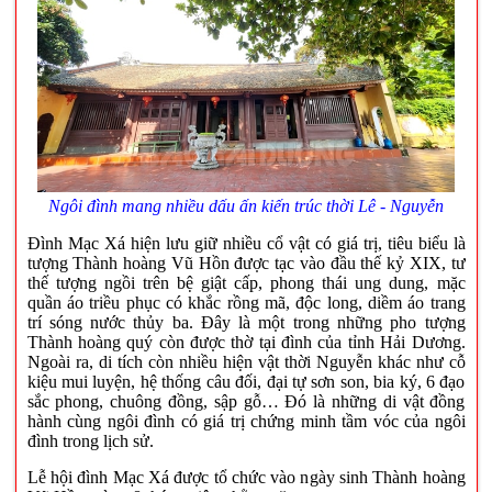
Ngôi đình mang nhiều dấu ấn kiến trúc thời Lê - Nguyễn
Đình Mạc Xá hiện lưu giữ nhiều cổ vật có giá trị, tiêu biểu là
tượng Thành hoàng Vũ Hồn được tạc vào đầu thế kỷ XIX, tư
thế tượng ngồi trên bệ giật cấp, phong thái ung dung, mặc
quần áo triều phục có khắc rồng mã, độc long, diềm áo trang
trí sóng nước thủy ba. Đây là một trong những pho tượng
Thành hoàng quý còn được thờ tại đình của tỉnh Hải Dương.
Ngoài ra, di tích còn nhiều hiện vật thời Nguyễn khác như cỗ
kiệu mui luyện, hệ thống câu đối, đại tự sơn son, bia ký, 6 đạo
sắc phong, chuông đồng, sập gỗ… Đó là những di vật đồng
hành cùng ngôi đình có giá trị chứng minh tầm vóc của ngôi
đình trong lịch sử.
Lễ hội đình Mạc Xá được tổ chức vào ngày sinh Thành hoàng