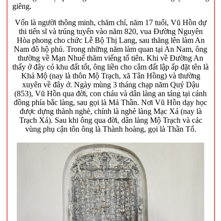
giêng.
Vốn là người thông minh, chăm chỉ, năm 17 tuổi, Vũ Hồn dự
thi tiến sĩ và trúng tuyển vào năm 820, vua Đường Nguyên
Hòa phong cho chức Lễ Bộ Thị Lang, sau thăng lên làm An
Nam đô hộ phủ. Trong những năm làm quan tại An Nam, ông
thường về Mạn Nhuế thăm viếng tổ tiên. Khi về Đường An
thấy ở đây có khu đất tốt, ông liền cho cắm đất lập ấp đặt tên là
Khả Mộ (nay là thôn Mộ Trạch, xã Tân Hồng) và thường
xuyên về đây ở. Ngày mùng 3 tháng chạp năm Quý Dậu
(853), Vũ Hồn qua đời, con cháu và dân làng an táng tại cánh
đồng phía bắc làng, sau gọi là Mả Thần. Nơi Vũ Hồn dạy học
được dựng thành nghè, chính là nghè làng Mạc Xá (nay là
Trạch Xá). Sau khi ông qua đời, dân làng Mộ Trạch và các
vùng phụ cận tôn ông là Thành hoàng, gọi là Thần Tổ.