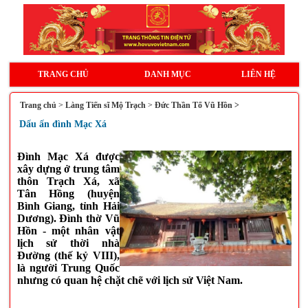
TRANG CHỦ
DANH MỤC
LIÊN HỆ
Trang chủ
>
Làng Tiến sĩ Mộ Trạch
>
Đức Thần Tổ Vũ Hồn >
Dấu ấn đình Mạc Xá
Đình Mạc Xá được
xây dựng ở trung tâm
thôn Trạch Xá, xã
Tân Hồng (huyện
Bình Giang, tỉnh Hải
Dương). Đình thờ Vũ
Hồn - một nhân vật
lịch sử thời nhà
Đường (thế kỷ VIII),
là người Trung Quốc
nhưng có quan hệ chặt chẽ với lịch sử Việt Nam.