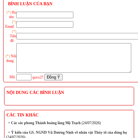
BÌNH LUẬN CỦA BẠN
(*)
Họ
tên:
(*)
Email:
(*)
Tiêu
đề:
(*)
Nội
dung:
Mã:
quvx27
NỘI DUNG CÁC BÌNH LUẬN
CÁC TIN KHÁC
+
Các sắc phong Thành hoàng làng Mộ Trạch
(24/07/2026)
+
Ý kiến của GS. NGND Vũ Dương Ninh về nhân vật Thủy tổ của dòng họ
(24/07/2026)