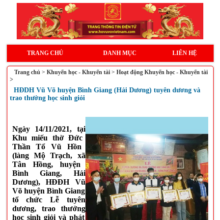
TRANG CHỦ
DANH MỤC
LIÊN HỆ
Trang chủ
>
Khuyến học - Khuyến tài
>
Hoạt động Khuyến học - Khuyến tài
>
HĐDH Vũ Võ huyện Bình Giang (Hải Dương) tuyên dương và
trao thưởng học sinh giỏi
Ngày 14/11/2021,
tại
Khu
miếu thờ
Đức
Thần Tổ Vũ Hồn
(
làng M
ộ Trạch
, xã
Tân Hồng
, huyện
Bình Giang, Hải
Dương
)
,
HĐĐH V
ũ
V
õ
huyện Bình Giang
tổ chức
Lễ
tuyên
dương
, trao thưởng
học sinh giỏi và phát