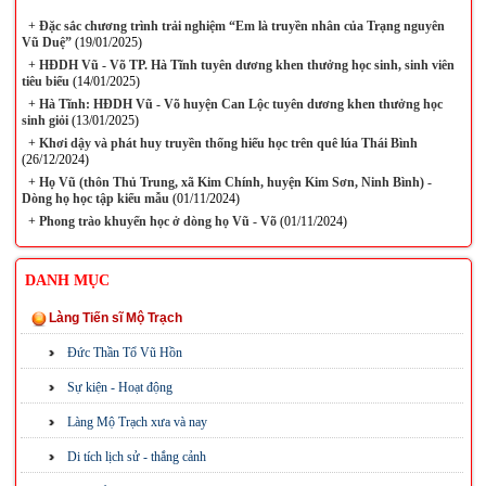
+
Đặc sắc chương trình trải nghiệm “Em là truyền nhân của Trạng nguyên
Vũ Duệ”
(19/01/2025)
+
HĐDH Vũ - Võ TP. Hà Tĩnh tuyên dương khen thưởng học sinh, sinh viên
tiêu biểu
(14/01/2025)
+
Hà Tĩnh: HĐDH Vũ - Võ huyện Can Lộc tuyên dương khen thưởng học
sinh giỏi
(13/01/2025)
+
Khơi dậy và phát huy truyền thống hiếu học trên quê lúa Thái Bình
(26/12/2024)
+
Họ Vũ (thôn Thủ Trung, xã Kim Chính, huyện Kim Sơn, Ninh Bình) -
Dòng họ học tập kiểu mẫu
(01/11/2024)
+
Phong trào khuyến học ở dòng họ Vũ - Võ
(01/11/2024)
DANH MỤC
Làng Tiến sĩ Mộ Trạch
Đức Thần Tổ Vũ Hồn
Sự kiện - Hoạt động
Làng Mộ Trạch xưa và nay
Di tích lịch sử - thắng cảnh