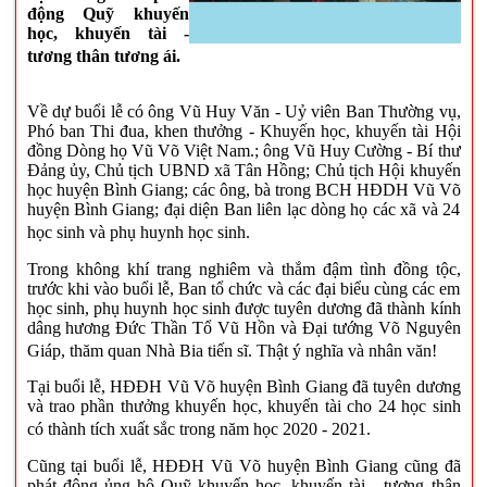
động
Q
uỹ khuyến
học
,
khuyến tài -
tương thân tương ái
.
V
ề dự
buổi lễ
có ông Vũ Huy Văn
-
Uỷ viên Ban Thường vụ,
Phó ban Thi đua, khen thưởng - Khuyến học, khuyến tài Hội
đồng Dòng họ Vũ Võ Việt Nam.;
ông Vũ Huy Cường
-
B
í thư
Đảng ủy,
C
hủ tịch
UBND xã Tân Hồng
; C
hủ tịch
H
ội khuyến
học huyện Bình Giang
;
các ông
, bà
trong BCH
HĐDH Vũ Võ
huyện
Bình Giang; đại diện
B
an liên lạc dòng họ các xã
và
24
học sinh và phụ huynh học sinh
.
Trong không khí
trang nghiêm và thắm đậm tình đồng tộc
,
trước kh
i
vào buổi lễ
, Ban
tổ chức
và các đại biểu cùng các em
học sinh, phụ huynh học sinh được tuyên dương đã thành kính
dâng
hương
Đức
Thần Tổ Vũ Hồn và Đại tướng Võ Nguyên
Giáp, thăm quan
N
hà
B
ia tiến s
ĩ. T
hật ý nghĩa và nhân văn
!
Tại buổi lễ,
HĐĐH V
ũ
V
õ
huyện Bình Giang
đã tuyên dương
và trao phần thưởng khuyến học, khuyến tài cho 24 học sinh
có thành tích xuất sắc trong năm học 2020 - 2021.
Cũng tại buổi lễ,
HĐĐH V
ũ
V
õ
huyện Bình Giang
cũng đã
phát độn
g
ủng hộ
Quỹ
khuyến học
,
khuyến tài - tương thân