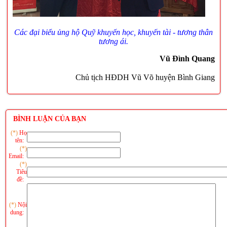
Các đại biểu ủng hộ Quỹ khuyến học, khuyến tài - tương thân
tương ái.
Vũ Đình Quang
Chủ tịch HĐDH Vũ Võ huyện Bình Giang
BÌNH LUẬN CỦA BẠN
(*)
Họ
tên:
(*)
Email:
(*)
Tiêu
đề:
(*)
Nội
dung: