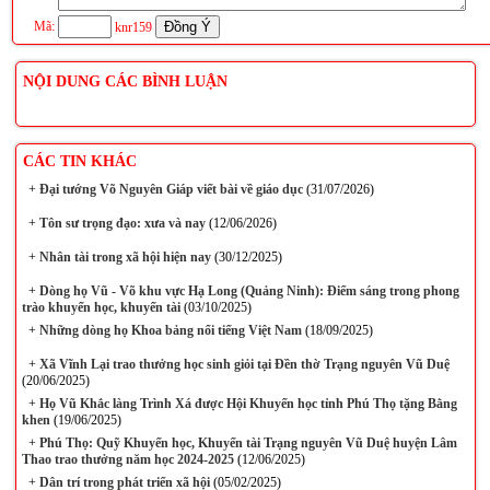
Mã:
knr159
NỘI DUNG CÁC BÌNH LUẬN
CÁC TIN KHÁC
+
Đại tướng Võ Nguyên Giáp viết bài về giáo dục
(31/07/2026)
+
Tôn sư trọng đạo: xưa và nay
(12/06/2026)
+
Nhân tài trong xã hội hiện nay
(30/12/2025)
+
Dòng họ Vũ - Võ khu vực Hạ Long (Quảng Ninh): Điểm sáng trong phong
trào khuyến học, khuyến tài
(03/10/2025)
+
Những dòng họ Khoa bảng nổi tiếng Việt Nam
(18/09/2025)
+
Xã Vĩnh Lại trao thưởng học sinh giỏi tại Đền thờ Trạng nguyên Vũ Duệ
(20/06/2025)
+
Họ Vũ Khắc làng Trình Xá được Hội Khuyến học tỉnh Phú Thọ tặng Bằng
khen
(19/06/2025)
+
Phú Thọ: Quỹ Khuyến học, Khuyến tài Trạng nguyên Vũ Duệ huyện Lâm
Thao trao thưởng năm học 2024-2025
(12/06/2025)
+
Dân trí trong phát triển xã hội
(05/02/2025)