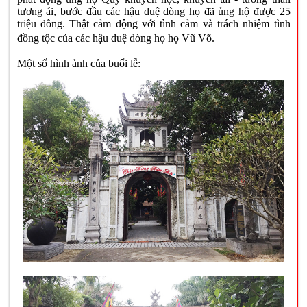
tương ái
,
b
ước
đầu các hậu duệ dòng họ đã ủng hộ được 25
triệu đồng
.
Thật cảm động với tình cảm và trách nhiệm tình
đồng tộc của các hậu duệ dòng họ họ Vũ Võ.
Một số hình ảnh của buổi lễ: