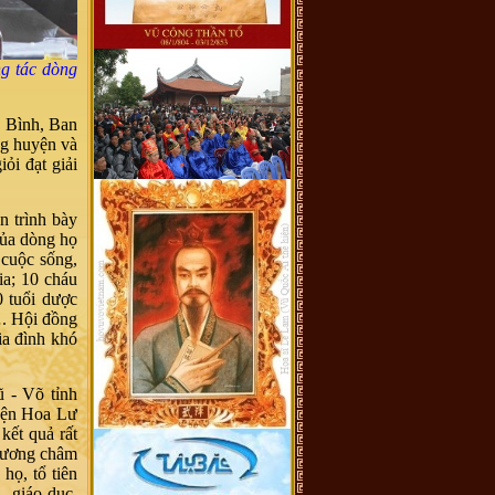
g tác dòng
h Bình, Ban
ng huyện và
ỏi đạt giải
 trình bày
của dòng họ
 cuộc sống,
gia; 10 cháu
0 tuổi dược
. Hội đồng
ia đình khó
 - Võ tỉnh
yện Hoa Lư
kết quả rất
hương châm
họ, tổ tiên
, giáo dục,