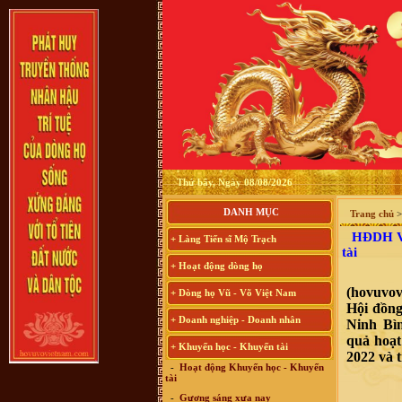
Thứ bẩy, Ngày 08/08/2026
DANH MỤC
Trang chủ
HĐDH Vũ 
+ Làng Tiến sĩ Mộ Trạch
tài
+ Hoạt động dòng họ
(hovuvov
+ Dòng họ Vũ - Võ Việt Nam
Hội đồng
+ Doanh nghiệp - Doanh nhân
Ninh Bìn
quả hoạt
+ Khuyến học - Khuyến tài
2022 và 
-
Hoạt động Khuyến học - Khuyến
tài
-
Gương sáng xưa nay