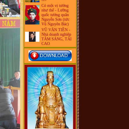
Có một vị tướng
như thế - Lưỡng
quốc tướng quân
Nguyễn Sơn (tức
Vũ Nguyên Bác)
VŨ VĂN TIỀN -
Nhà doanh nghiệp
TÂM SÁNG, TÀI
CAO