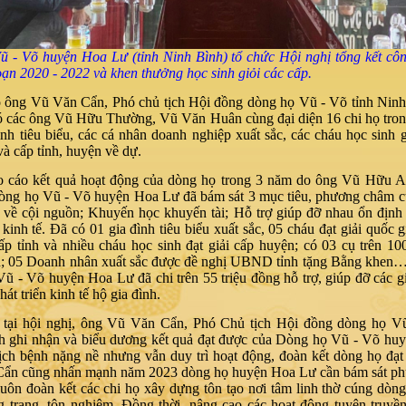
- Võ huyện Hoa Lư (tỉnh Ninh Bình) tổ chức Hội nghị tổng kết côn
oạn 2020 - 2022 và khen thưởng học sinh giỏi các cấp.
ó ông Vũ Văn Cẩn, Phó chủ tịch Hội đồng dòng họ Vũ - Võ tỉnh Nin
ó các ông Vũ Hữu Thường, Vũ Văn Huân cùng đại diện 16 chi họ tro
ình tiêu biểu, các cá nhân doanh nghiệp xuất sắc, các cháu học sinh gi
và cấp tỉnh, huyện về dự.
o cáo kết quả hoạt động của dòng họ trong 3 năm do ông Vũ Hữu An
Dòng họ Vũ - Võ huyện Hoa Lư đã bám sát 3 mục tiêu, phương châm 
 về cội nguồn; Khuyến học khuyến tài; Hỗ trợ giúp đỡ nhau ổn định
n kinh tế. Đã có 01 gia đình tiêu biểu xuất sắc, 05 cháu đạt giải quốc 
cấp tỉnh và nhiều cháu học sinh đạt giải cấp huyện; có 03 cụ trên 10
h; 05 Doanh nhân xuất sắc được đề nghị UBND tỉnh tặng Bằng khen…
ũ - Võ huyện Hoa Lư đã chi trên 55 triệu đồng hỗ trợ, giúp đỡ các g
át triển kinh tế hộ gia đình.
u tại hội nghị, ông Vũ Văn Cẩn, Phó Chủ tịch Hội đồng dòng họ Vũ
h ghi nhận và biểu dương kết quả đạt được của Dòng họ Vũ - Võ hu
ch bệnh nặng nề nhưng vẫn duy trì hoạt động, đoàn kết dòng họ đạt 
 Cẩn cũng nhấn mạnh năm 2023 dòng họ huyện Hoa Lư cần bám sát p
uôn đoàn kết các chi họ xây dựng tôn tạo nơi tâm linh thờ cúng dòng 
 trang, tôn nghiêm. Đồng thời, nâng cao các hoạt động tuyên truyền