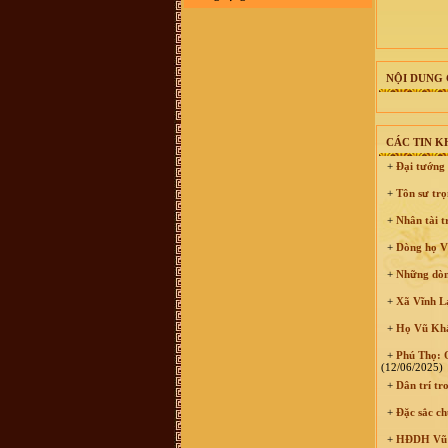
đổi, không xác định được thôn nào
xã nào ngày nay. Kinh mong giúp
đỡ . Xin trân trọng cảm ơn
VŨ HỒ VŨ :
Xin chào, Gia đình
chúng tôi đã vào Nam từ đời Ông
Bà. Hiện không cò thông tin với
NỘI DUNG 
giồng tộc. Gia đình chúng tôi thuộc
dòng "VŨ ĐÌNH". Rất mong có thể
tìm được thông tin và Phả Hệ để có
thể Bái Tổ. Nếu có được thông tin
vui lòng liên hệ với chúng tôi qua
CÁC TIN 
email : vuhovu2016@gmail.com
Xin chân thành cảm ơn
+
Đại tướng 
võ hoàng Phong (Vũ Phong :
chi
họ mình ở xóm đông Thành, xã
+
Tôn sư trọ
Vĩnh Thành, yên thành, Nghệ an
mình sống và làm việc tại TP.HCM,
+
Nhân tài t
ngay trong chi họ mình và cả gia
đình mình người thì mang họ Vũ,
người mang họ Võ, dù biết đây chỉ
+
Dòng họ Vũ
là một, tuy nhiên khi dòng họ này di
cứ đến đất Nghệ An thì cần thống
+
Những dòng
nhất mang tên họ Võ, ko nên lẫn lộn
vì quá phiền phức với các thủ tục
+
Xã Vĩnh Lạ
hành chính rồi, va sứ mệnh lịch sử
đã trao cho vậy rồi thì cứ mang tên
+
Họ Vũ Khắc
họ cho đúng với lịch sử, với vùng
miền. dòng họ mình là dòng họ lớn,
có tâm và có tầm, cần phát huy và
+
Phú Thọ: Q
kết nối số đt mình 0941886979
(12/06/2025)
Vũ Ngọc Ninh :
sáng nay có ng
+
Dân trí tro
xưng ban liên lạc dòng họ Vũ mời
mua sách của dòng họ . số đt
+
Đặc sắc ch
0862049828 ; họ bảo sách phát
hành ở 193 Phan Huy Chú Q Hai Bà
+
HĐDH Vũ - 
Trưng ( đc này ảo ) . giá cũng 400k