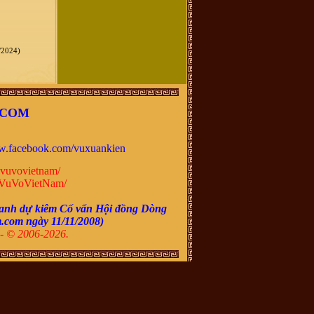
/2024)
.COM
.facebook.com/vuxuankien
vuvovietnam/
VuVoVietNam/
anh dự kiêm Cố vấn Hội đồng Dòng
m.com ngày
11/11/2008
)
- © 2006-2026.