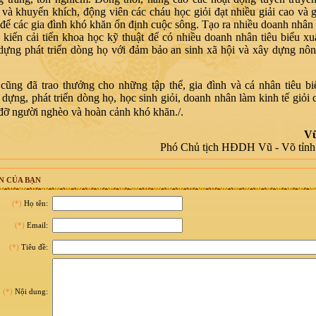
và khuyến khích, động viên các cháu học giỏi đạt nhiều giải cao và g
 để các gia đình khó khăn ổn định cuộc sông. Tạo ra nhiều doanh nhân 
g kiến cải tiến khoa học kỹ thuật để có nhiều doanh nhân tiêu biểu xu
dựng phát triển dòng họ với đảm bảo an sinh xã hội và xây dựng nô
cũng đã trao thưởng cho những tập thể, gia đình và cá nhân tiêu bi
 dựng, phát triển dòng họ, học sinh giỏi, doanh nhân làm kinh tế giỏi 
đỡ người nghèo và hoàn cảnh khó khăn./.
V
Phó Chủ tịch HĐ
DH
Vũ - Võ tỉnh
N CỦA BẠN
(*)
Họ tên:
(*)
Email:
(*)
Tiêu đề:
(*)
Nội dung: