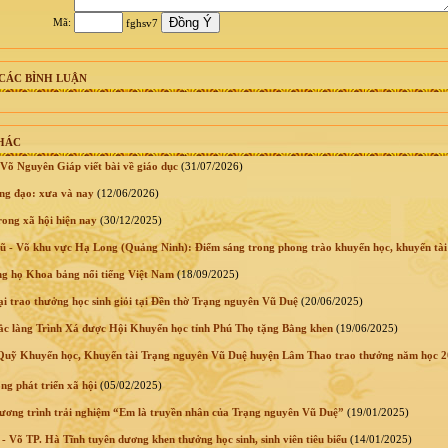
Mã:
fghsv7
CÁC BÌNH LUẬN
KHÁC
Võ Nguyên Giáp viết bài về giáo dục
(31/07/2026)
ng đạo: xưa và nay
(12/06/2026)
rong xã hội hiện nay
(30/12/2025)
 - Võ khu vực Hạ Long (Quảng Ninh): Điểm sáng trong phong trào khuyến học, khuyến tài
 họ Khoa bảng nổi tiếng Việt Nam
(18/09/2025)
i trao thưởng học sinh giỏi tại Đền thờ Trạng nguyên Vũ Duệ
(20/06/2025)
 làng Trình Xá được Hội Khuyến học tỉnh Phú Thọ tặng Bằng khen
(19/06/2025)
uỹ Khuyến học, Khuyến tài Trạng nguyên Vũ Duệ huyện Lâm Thao trao thưởng năm học 
ng phát triển xã hội
(05/02/2025)
ương trình trải nghiệm “Em là truyền nhân của Trạng nguyên Vũ Duệ”
(19/01/2025)
Võ TP. Hà Tĩnh tuyên dương khen thưởng học sinh, sinh viên tiêu biểu
(14/01/2025)