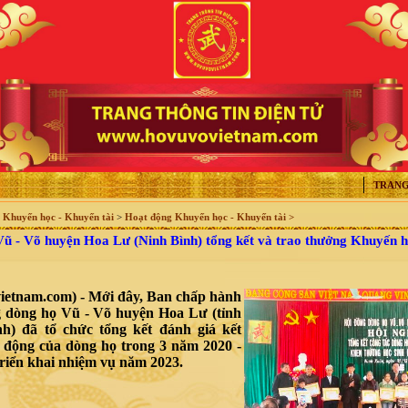
TRANG
>
Khuyến học - Khuyến tài
>
Hoạt động Khuyến học - Khuyến tài >
- Võ huyện Hoa Lư (Ninh Bình) tổng kết và trao thưởng Khuyến h
ietnam.com) - Mới đây, Ban chấp hành
 dòng họ Vũ - Võ huyện Hoa Lư (tỉnh
h) đã tổ chức tổng kết đánh giá kết
 động của dòng họ trong 3 năm 2020 -
triển khai nhiệm vụ năm 2023.