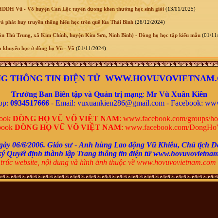
ĐDH Vũ - Võ huyện Can Lộc tuyên dương khen thưởng học sinh giỏi
(13/01/2025)
à phát huy truyền thống hiếu học trên quê lúa Thái Bình
(26/12/2024)
n Thủ Trung, xã Kim Chính, huyện Kim Sơn, Ninh Bình) - Dòng họ học tập kiểu mẫu
(01/11
 khuyến học ở dòng họ Vũ - Võ
(01/11/2024)
G THÔNG TIN ĐIỆN TỬ WWW.HOVUVOVIETNAM
Trưởng Ban Biên tập và Quản trị mạng
:
Mr
Vũ Xuân Kiên
pp:
0934517666
- Email: vuxuankien286@gmail.com -
Facebook:
www
book
DÒNG HỌ VŨ VÕ VIỆT NAM
:
www.facebook.com/groups/ho
book
DÒNG HỌ VŨ VÕ VIỆT NAM
:
www.facebook.com/DongHo
gày 06/6/2006.
Giáo sư
-
Anh hùng Lao động Vũ Khiêu,
Chủ tịch D
ký
Quyết định thành lập Trang thông tin điện tử www.hovuvovietna
trúc website, nội dung và
hình ảnh thuộc về www.hovuvovietnam.com 