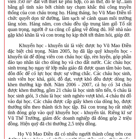
viên 350 m
đất với thiết kế phù hợp, có án thờ, đồ tế tự...làm
bằng gỗ tinh xảo bởi chính tay chạm khắc thủ công truyền
thống của con cháu trong họ. Hàng tháng, họ Vũ Mao Điền tổ
chức quyết dọn từ đường, làm sạch sẽ cảnh quan môi trường
làng xóm. Hàng năm, con cháu đều tập trung làm giỗ Tổ rất
quan trọng, người ở xa cũng cố gắng về đông đủ. Hễ nhà nào
gặp khó khăn là và con trong họ kịp thời tới thăm hỏi, giúp đỡ.
Khuyến học - khuyến tài là việc được họ Vũ Mao Điền
đặc biệt chú trọng. Năm 2005, họ đã lập quỹ khuyến học -
khuyến tài để động viên con cháu học tập, rèn luyện, góp phần
đào tạo nhân tài cho dòng họ và cho đất nước. Các cháu học
sinh trong họ ngay từ lớp mẫu giáo đã được quan tâm bảo ban,
đôn đốc để có lực học thực sự vững chắc. Các cháu học sinh,
sinh viên học khá, giỏi, đỗ đạt, vượt khó đều được dòng họ
khen thưởng kịp thời. Năm 2006 - 2007, cả họ có 34 cháu
được khen thưởng, gồm 21 cháu là học sinh tiên tiến, 6 cháu là
học sinh giỏi, 3 cháu là học sinh nghèo vượt khó, 4 cháu thi đỗ
vào đại học. Các cháu được cấp giấy khen của dòng họ, được
thưởng tiền theo thành tích học tập. Bà con trong họ rất nhiệt
tình đóng góp vào quỹ khuyến học - khuyến tài. Riêng kĩ sư
Vũ Thế Trường, giám đốc doanh nghiệp đã đóng góp 2 triệu
đồng. Hiện quỹ đã chi thưởng 2,5 triệu đồng.
Họ Vũ Mao Điền đã có nhiều người thành công trên con