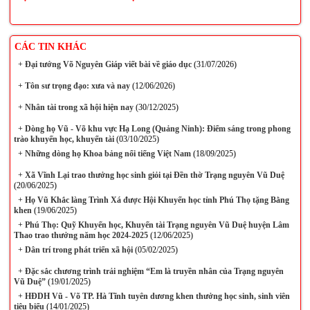
CÁC TIN KHÁC
+
Đại tướng Võ Nguyên Giáp viết bài về giáo dục
(31/07/2026)
+
Tôn sư trọng đạo: xưa và nay
(12/06/2026)
+
Nhân tài trong xã hội hiện nay
(30/12/2025)
+
Dòng họ Vũ - Võ khu vực Hạ Long (Quảng Ninh): Điểm sáng trong phong
trào khuyến học, khuyến tài
(03/10/2025)
+
Những dòng họ Khoa bảng nổi tiếng Việt Nam
(18/09/2025)
+
Xã Vĩnh Lại trao thưởng học sinh giỏi tại Đền thờ Trạng nguyên Vũ Duệ
(20/06/2025)
+
Họ Vũ Khắc làng Trình Xá được Hội Khuyến học tỉnh Phú Thọ tặng Bằng
khen
(19/06/2025)
+
Phú Thọ: Quỹ Khuyến học, Khuyến tài Trạng nguyên Vũ Duệ huyện Lâm
Thao trao thưởng năm học 2024-2025
(12/06/2025)
+
Dân trí trong phát triển xã hội
(05/02/2025)
+
Đặc sắc chương trình trải nghiệm “Em là truyền nhân của Trạng nguyên
Vũ Duệ”
(19/01/2025)
+
HĐDH Vũ - Võ TP. Hà Tĩnh tuyên dương khen thưởng học sinh, sinh viên
tiêu biểu
(14/01/2025)