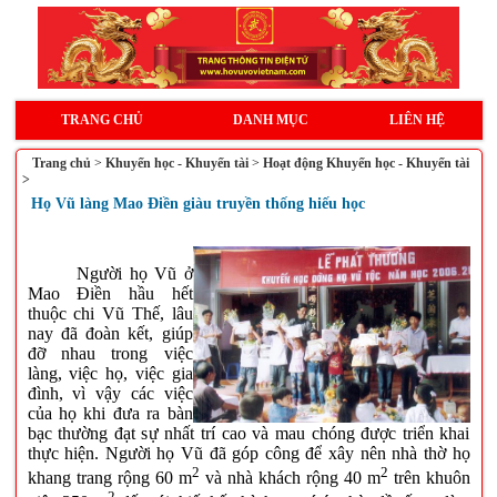
TRANG CHỦ
DANH MỤC
LIÊN HỆ
Trang chủ
>
Khuyến học - Khuyến tài
>
Hoạt động Khuyến học - Khuyến tài
>
Họ Vũ làng Mao Điền giàu truyền thống hiếu học
Người họ Vũ ở
Mao Điền hầu hết
thuộc chi Vũ Thế, lâu
nay đã đoàn kết, giúp
đỡ nhau trong việc
làng, việc họ, việc gia
đình, vì vậy các việc
của họ khi đưa ra bàn
bạc thường đạt sự nhất trí cao và mau chóng được triển khai
thực hiện. Người họ Vũ đã góp công để xây nên nhà thờ họ
2
2
khang trang rộng 60 m
và nhà khách rộng 40 m
trên khuôn
2