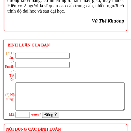
đường khoa bảng, có nhiều người làm thầy giáo, thày thuốc.
Hiện có 2 người là sĩ quan cao cấp trung cấp, nhiều người có
trình độ đại học và sau đại học.
Vũ Thế Khương
BÌNH LUẬN CỦA BẠN
(*)
Họ
tên:
(*)
Email:
(*)
Tiêu
đề:
(*)
Nội
dung:
Mã:
efmxx2
NỘI DUNG CÁC BÌNH LUẬN