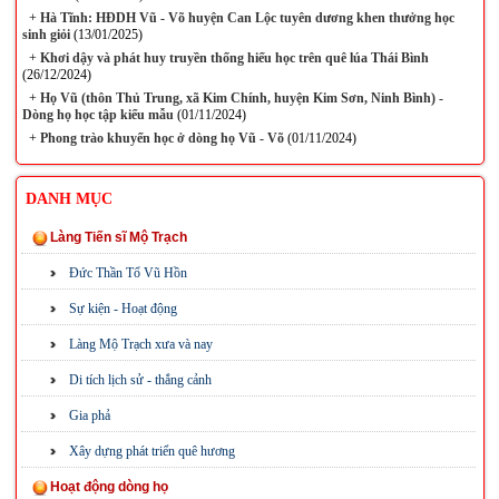
+
Hà Tĩnh: HĐDH Vũ - Võ huyện Can Lộc tuyên dương khen thưởng học
sinh giỏi
(13/01/2025)
+
Khơi dậy và phát huy truyền thống hiếu học trên quê lúa Thái Bình
(26/12/2024)
+
Họ Vũ (thôn Thủ Trung, xã Kim Chính, huyện Kim Sơn, Ninh Bình) -
Dòng họ học tập kiểu mẫu
(01/11/2024)
+
Phong trào khuyến học ở dòng họ Vũ - Võ
(01/11/2024)
DANH MỤC
Làng Tiến sĩ Mộ Trạch
Đức Thần Tổ Vũ Hồn
Sự kiện - Hoạt động
Làng Mộ Trạch xưa và nay
Di tích lịch sử - thắng cảnh
Gia phả
Xây dựng phát triển quê hương
Hoạt động dòng họ