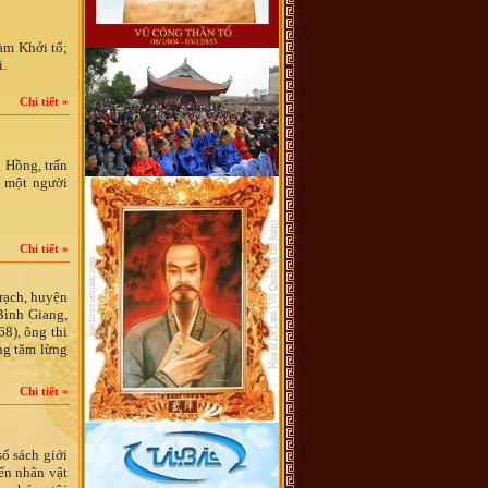
àm Khởi tổ;
i.
Chi tiết »
 Hồng, trấn
 một người
Chi tiết »
rạch, huyện
Bình Giang,
68), ông thi
ng tăm lừng
Chi tiết »
ố sách giới
ển nhân vật