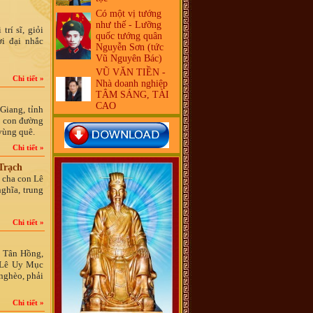
Có một vị tướng
như thế - Lưỡng
 trí sĩ, giỏi
quốc tướng quân
i đại nhắc
Nguyễn Sơn (tức
Vũ Nguyên Bác)
VŨ VĂN TIỀN -
Chi tiết »
Nhà doanh nghiệp
TÂM SÁNG, TÀI
CAO
Giang, tỉnh
t con đường
 vùng quê.
Chi tiết »
Trạch
 cha con Lê
ghĩa, trung
Chi tiết »
ã Tân Hồng,
i Lê Uy Mục
 nghèo, phải
Chi tiết »