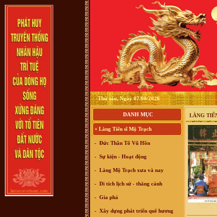
Thứ sáu, Ngày 07/08/2026
DANH MỤC
LÀNG TIẾ
+ Làng Tiến sĩ Mộ Trạch
-
Đức Thần Tổ Vũ Hồn
-
Sự kiện - Hoạt động
-
Làng Mộ Trạch xưa và nay
-
Di tích lịch sử - thắng cảnh
-
Gia phả
-
Xây dựng phát triển quê hương