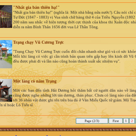
"Nhất gia bán thiên hạ!"
"Nhất gia bán thiên hạ!" (nghĩa là: Một nhà bằng nửa nước!). Câu nói chỉ 
Tự Đức (1847 - 1883) vị Vua sính chữ hàng thứ 4 của Triều Nguyễn (1802 
200 năm sau nhắc về hiện tượng thời cực thịnh của khoa thi Xuân độc nhấ
diễn ra năm Bính Thân 1656 đời vua Lê Thần Tông.
Trạng chạy Vũ Cương Trực
"Trạng Chạy Vũ Cương Trực cuốn đôi chân nhanh như gió và có sức khỏe
Mỗi khi làng có việc gì cần trình bản quan trên gấp hay lên kinh đô Vũ
đều được phái đi và lần nào cũng hoàn thành xuất sắc nhiệm vụ".
Một làng có năm Trạng
Mời các bạn đến tỉnh Hải Dương hỏi thăm bất cứ người dân nào về là
cũng được nghe những lời tán dương, thán phục. Chưa có làng nào của đất
tới 36 nhân vật được ghi tên trên bia đá ở Văn Miếu Quốc tử giám. Mộ Tr
n sĩ hoặc Lò Tiến sĩ.
Page (2/3)
First
1
2