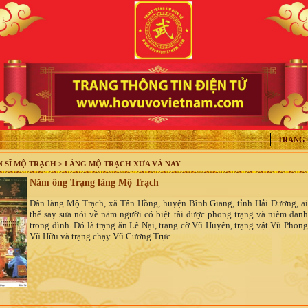
TRANG
N SĨ MỘ TRẠCH > LÀNG MỘ TRẠCH XƯA VÀ NAY
Năm ông Trạng làng Mộ Trạch
Dân làng Mộ Trạch, xã Tân Hồng, huyện Bình Giang, tỉnh Hải Dương, ai
thể say sưa nói về năm người có biệt tài được phong trạng và niêm danh
trong đình. Đó là trạng ăn Lê Nại, trạng cờ Vũ Huyên, trạng vật Vũ Phong
Vũ Hữu và trạng chạy Vũ Cương Trực.