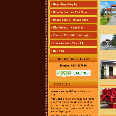
+ Hoạt động dòng họ
+ Dòng họ Vũ - Võ Việt Nam
+ Doanh nghiệp - Doanh nhân
+ Khuyến học - Khuyến tài
+ Thơ ca - Câu đối - Danh ngôn
+ Thư viện ảnh - Video Clip
+ Hồn Việt
HỖ TRỢ TRỰC TUYẾN
Hotline: 0934517666
BÌNH LUẬN
nguyễn vũ đại dương :
cháu của
ông
Vũ Công :
Nhân dịp năm con Ngựa
2026 Vũ Công tui xin gửi lời chúc
đến quý vị đồng bào trong nước và
hải ngoại: Chúc quý vị một cái Tết
ấm no hạnh phúc
Vũ Thị Hồng Thương :
Xin chào,