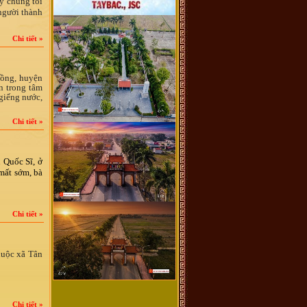
ày chúng tôi
người thành
Chi tiết »
Hồng, huyện
n trong tâm
 giếng nước,
Chi tiết »
 Quốc Sĩ, ở
mất sớm, bà
Chi tiết »
huộc xã Tân
Chi tiết »