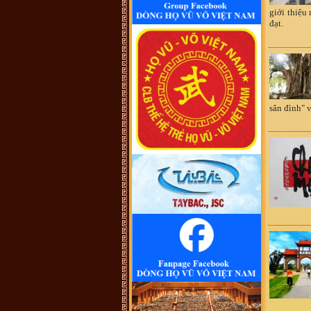
đến điểm mấu chốt. Một số ông/bác
trong tộc họ dẫn về tộc Vũ/Võ với
giới thiệu
cụ tổ Vũ Hồn nhưng không có cây
đạt.
phả hệ để thấy sự gắn kết này. Mong
một ngày sẽ có cây phả hệ để mọi
con dân họ Vũ/Võ có thể biết dòng
máu trong mình từ đâu ra. Trân
trọng.
Vũ Phong :
Tôi thấy từ thời Hai Bà
TRưng đã có họ Vũ ,Các bác có thể
xem sự tích tướng quân Bát Nàn.Nên
nói họ Vũ ở ViệtNam xuất phát kỷ
13 -Với Ông tổ là Vũ Hồn ,là không
sân đình" v
thuyết Phục.
Vũ Phong :
https://www.dkn.tv/van-
hoa/tho-nu-anh-hung-dat-viet-vu-
thuc-nuong.html
VÕ QUANG ĐÔNG :
tự hào là
người họ võ
Vũ Thanh Giang :
Dòng họ làm nên
bao tuyệt tác thời đương đại với
nhiều địa vị xã hội khác nhau sinh ra
một anh tú văn khúc tính quân làm
nền thời đại quân chủ
Vũ Ngọc Chiến :
Cháu muốn xin
file ảnh của thủy Tổ Vũ Hồn bản
chuẩn để in. Các bác có hỗ trợ cháu
với ạ! (Gmail:
vungocchienhd@gmail.com) Cháu
cảm ơn nhiều
Vũ Ngọc Trân, Nha Trang :
Đề
nghị cho biết số điện thoại của ông
Vũ Trọng Hoàng, BLL dong họ Vũ,
huyện Tinh Gia, Thanh Hóa. Tôi
muốn liên lạc để tìm gốc gác họ Vũ