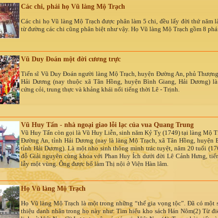
Các chi, phái họ Vũ làng Mộ Trạch
Các chi họ Vũ làng Mộ Trạch được phân làm 5 chi, đều lấy đời thứ năm l
từ đường các chi cũng phân biệt như vậy. Họ Vũ làng Mộ Trạch gồm 8 phá
Vũ Duy Đoán một đời cương trực
Tiến sĩ Vũ Duy Đoán người làng Mộ Trạch, huyện Đường An, phủ Thượng
Hải Dương (nay thuộc xã Tân Hồng, huyện Bình Giang, Hải Dương) là
cứng cỏi, trung thực và khảng khái nổi tiếng thời Lê - Trịnh.
Vũ Huy Tấn - nhà ngoại giao lỗi lạc của vua Quang Trung
Vũ Huy Tấn còn gọi là Vũ Huy Liễn, sinh năm Kỷ Tỵ (1749) tại làng Mộ T
Đường An, tỉnh Hải Dương (nay là làng Mộ Trạch, xã Tân Hồng, huyện 
tỉnh Hải Dương). Là một nho sinh thông minh trác tuyệt, năm 20 tuổi (17
đỗ Giải nguyên cùng khoa với Phan Huy Ích dưới đời Lê Cảnh Hưng, tiế
lẫy một vùng. Ông được bổ làm Thị nội ở Viện Hàn lâm.
Họ Vũ làng Mộ Trạch
Họ Vũ làng Mộ Trạch là một trong những “thế gia vọng tộc”. Đã có một s
thiệu danh nhân trong họ này như: Tìm hiểu kho sách Hán Nôm(2) Từ đi