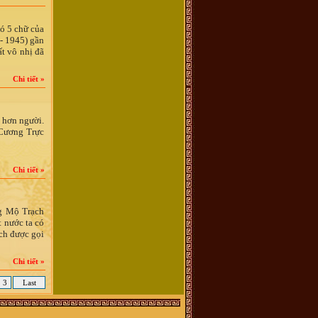
có 5 chữ của
- 1945) gần
t vô nhị đã
Chi tiết »
 hơn người.
 Cương Trực
Chi tiết »
ng Mộ Trạch
 nước ta có
ạch được gọi
Chi tiết »
3
Last