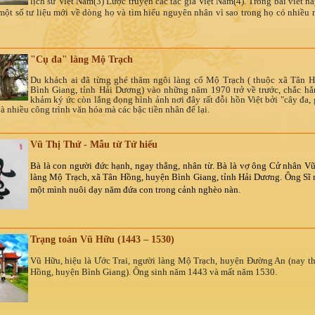
lịch sử Việt Nam(3) Lược truyện các tác gia Việt Nam(4). Trong bài viết n
 một số tư liệu mới về dòng họ và tìm hiểu nguyên nhân vì sao trong họ có nhiều 
"Cụ đa" làng Mộ Trạch
Du khách ai đã từng ghé thăm ngôi làng cổ Mộ Trạch ( thuộc xã Tân 
Bình Giang, tỉnh Hải Dương) vào những năm 1970 trở về trước, chắc hẳ
khảm ký ức còn lắng đọng hình ảnh nơi đây rất đỗi hồn Việt bởi "cây đa,
à nhiều công trình văn hóa mà các bậc tiền nhân để lại.
Vũ Thị Thứ - Mẫu từ Tử hiếu
Bà là con người đức hạnh, ngay thẳng, nhân từ. Bà là vợ ông Cử nhân Vũ
làng Mộ Trạch, xã Tân Hồng, huyện Bình Giang, tỉnh Hải Dương. Ông Sĩ 
một mình nuôi dạy năm đứa con trong cảnh nghèo nàn.
Trạng toán Vũ Hữu (1443 – 1530)
Vũ Hữu, hiệu là Ước Trai, người làng Mộ Trạch, huyện Đường An (nay t
Hồng, huyện Bình Giang). Ông sinh năm 1443 và mất năm 1530.