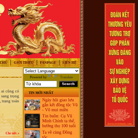
 CHỦ
GIỚI THIỆU
FANPAGE
LIÊN HỆ
Powered by
Translate
 ai cũng có
TIN MỚI NHẤT
 sang trọng
Ngày hội giao lưu
, trạng toán
gắn kết đồng tộc Vũ
- Võ mọi miền
Tin buồn: Cụ Vũ
Minh Chính tạ thế,
hưởng thọ 100 tuổi
Ta về cùng Đồng
Chi tiết »
tộc