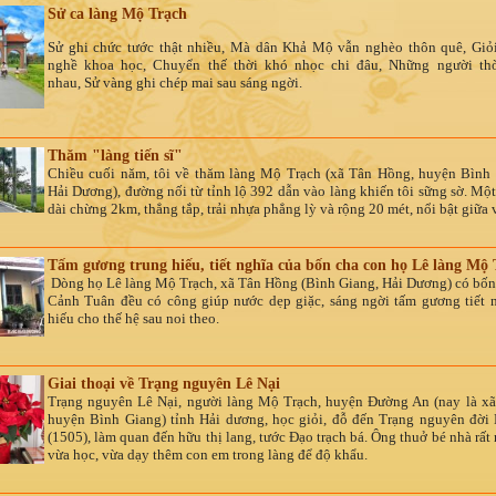
Sử ca làng Mộ Trạch
Sử ghi chức tước thật nhiều,
Mà dân Khả Mộ vẫn nghèo thôn quê,
Giỏi
nghề khoa học,
Chuyển thế thời khó nhọc chi đâu,
Những người thờ
nhau,
Sử vàng ghi chép mai sau sáng ngời.
Thăm "làng tiến sĩ"
Chiều cuối năm, tôi về thăm làng Mộ Trạch (xã Tân Hồng, huyện Bình 
Hải Dương), đường nối từ tỉnh lộ 392 dẫn vào làng khiến tôi sững sờ. Mộ
dài chừng 2km, thẳng tắp, trải nhựa phẳng lỳ và rộng 20 mét, nổi bật giữa
Tấm gương trung hiếu, tiết nghĩa của bốn cha con họ Lê làng Mộ 
Dòng họ Lê làng Mộ Trạch, xã Tân Hồng (Bình Giang, Hải Dương) có bốn
Cảnh Tuân đều có công giúp nước dẹp giặc, sáng ngời tấm gương tiết n
hiếu cho thế hệ sau noi theo.
Giai thoại về Trạng nguyên Lê Nại
Trạng nguyên Lê Nại, người làng Mộ Trạch, huyện Ðường An (nay là x
huyện Bình Giang) tỉnh Hải dương, học giỏi, đỗ đến Trạng nguyên đờ
(1505), làm quan đến hữu thị lang, tước Ðạo trạch bá. Ông thuở bé nhà rất
vừa học, vừa dạy thêm con em trong làng để độ khẩu.