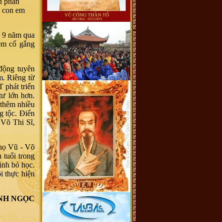
n phần
̉a con em
 9 năm qua
em cố gắng
động tuyên
m. Riêng từ
T phát triển
ư lớn hơn.
ó thêm nhiều
tộc. Điển
 Võ Thi Sĩ,
họ Vũ - Võ
n tuổi trong
sinh bỏ học.
 thực hiện
NH NGỌC