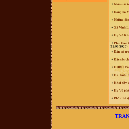
đổi, không xác định được thôn nào
+
Nhân tài t
xã nào ngày nay. Kinh mong giúp
đỡ . Xin trân trọng cảm ơn
+
Dòng họ Vũ
VŨ HỒ VŨ :
Xin chào, Gia đình
chúng tôi đã vào Nam từ đời Ông
+
Những dòng
Bà. Hiện không cò thông tin với
giồng tộc. Gia đình chúng tôi thuộc
dòng "VŨ ĐÌNH". Rất mong có thể
+
Xã Vĩnh Lạ
tìm được thông tin và Phả Hệ để có
thể Bái Tổ. Nếu có được thông tin
+
Họ Vũ Khắc
vui lòng liên hệ với chúng tôi qua
email : vuhovu2016@gmail.com
+
Phú Thọ: Q
Xin chân thành cảm ơn
(12/06/2025)
võ hoàng Phong (Vũ Phong :
chi
+
Dân trí tro
họ mình ở xóm đông Thành, xã
Vĩnh Thành, yên thành, Nghệ an
+
Đặc sắc ch
mình sống và làm việc tại TP.HCM,
ngay trong chi họ mình và cả gia
đình mình người thì mang họ Vũ,
+
HĐDH Vũ - 
người mang họ Võ, dù biết đây chỉ
là một, tuy nhiên khi dòng họ này di
+
Hà Tĩnh: H
cứ đến đất Nghệ An thì cần thống
nhất mang tên họ Võ, ko nên lẫn lộn
+
Khơi dậy v
vì quá phiền phức với các thủ tục
hành chính rồi, va sứ mệnh lịch sử
+
Họ Vũ (thô
đã trao cho vậy rồi thì cứ mang tên
họ cho đúng với lịch sử, với vùng
miền. dòng họ mình là dòng họ lớn,
+
Phó Chủ tị
có tâm và có tầm, cần phát huy và
kết nối số đt mình 0941886979
Vũ Ngọc Ninh :
sáng nay có ng
xưng ban liên lạc dòng họ Vũ mời
TRAN
mua sách của dòng họ . số đt
0862049828 ; họ bảo sách phát
hành ở 193 Phan Huy Chú Q Hai Bà
Trưng ( đc này ảo ) . giá cũng 400k