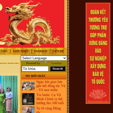
 CHỦ
GIỚI THIỆU
FANPAGE
LIÊN HỆ
Powered by
Translate
TIN MỚI NHẤT
Ngày hội giao lưu
gắn kết đồng tộc Vũ
- Võ mọi miền
Tin buồn: Cụ Vũ
Minh Chính tạ thế,
hưởng thọ 100 tuổi
Ta về cùng Đồng
tộc