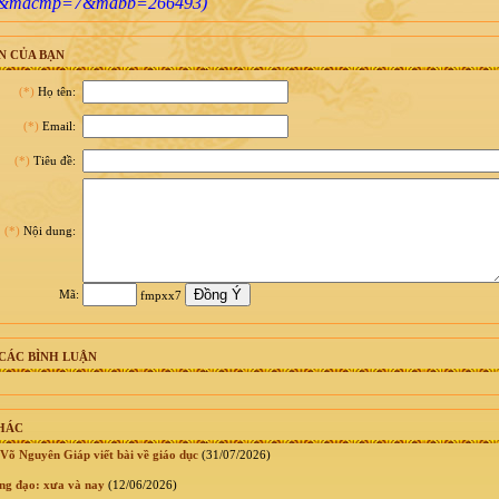
&macmp=7&mabb=266493)
N CỦA BẠN
(*)
Họ tên:
(*)
Email:
(*)
Tiêu đề:
(*)
Nội dung:
Mã:
fmpxx7
CÁC BÌNH LUẬN
KHÁC
Võ Nguyên Giáp viết bài về giáo dục
(31/07/2026)
ng đạo: xưa và nay
(12/06/2026)