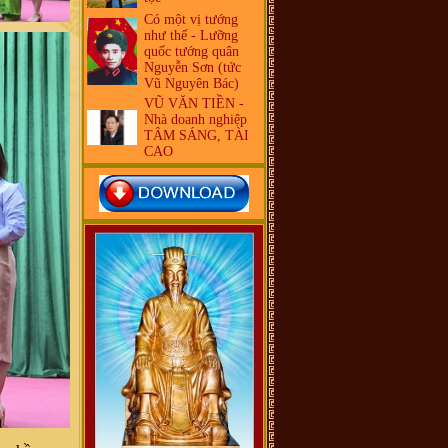
Có một vị tướng
như thế - Lưỡng
quốc tướng quân
Nguyễn Sơn (tức
Vũ Nguyên Bác)
VŨ VĂN TIỀN -
Nhà doanh nghiệp
TÂM SÁNG, TÀI
CAO