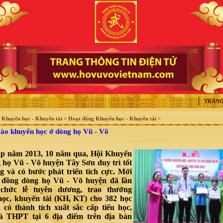
TRANG
>
Khuyến học - Khuyến tài
>
Hoạt động Khuyến học - Khuyến tài >
ào khuyến học ở dòng họ Vũ - Võ
p năm 2013, 10 năm qua, Hội Khuyến
g họ Vũ - Võ huyện Tây Sơn duy trì tốt
g và có bước phát triển tích cực. Mới
 đồng dòng họ Vũ - Võ huyện đã lần
ổ chức lễ tuyên dương, trao thưởng
học, khuyến tài (KH, KT) cho 382 học
i, có thành tích xuất sắc cấp tiểu học,
 THPT tại 6 địa điểm trên địa bàn