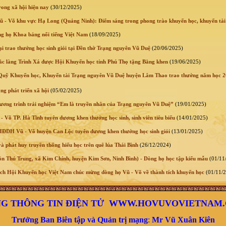
rong xã hội hiện nay
(30/12/2025)
 - Võ khu vực Hạ Long (Quảng Ninh): Điểm sáng trong phong trào khuyến học, khuyến tài
 họ Khoa bảng nổi tiếng Việt Nam
(18/09/2025)
i trao thưởng học sinh giỏi tại Đền thờ Trạng nguyên Vũ Duệ
(20/06/2025)
 làng Trình Xá được Hội Khuyến học tỉnh Phú Thọ tặng Bằng khen
(19/06/2025)
uỹ Khuyến học, Khuyến tài Trạng nguyên Vũ Duệ huyện Lâm Thao trao thưởng năm học 
ng phát triển xã hội
(05/02/2025)
ương trình trải nghiệm “Em là truyền nhân của Trạng nguyên Vũ Duệ”
(19/01/2025)
Võ TP. Hà Tĩnh tuyên dương khen thưởng học sinh, sinh viên tiêu biểu
(14/01/2025)
ĐDH Vũ - Võ huyện Can Lộc tuyên dương khen thưởng học sinh giỏi
(13/01/2025)
à phát huy truyền thống hiếu học trên quê lúa Thái Bình
(26/12/2024)
n Thủ Trung, xã Kim Chính, huyện Kim Sơn, Ninh Bình) - Dòng họ học tập kiểu mẫu
(01/11
ch Hội Khuyến học Việt Nam chúc mừng dòng họ Vũ - Võ về thành tích khuyến học
(01/11/
G THÔNG TIN ĐIỆN TỬ WWW.HOVUVOVIETNAM
Trưởng Ban Biên tập và Quản trị mạng
:
Mr
Vũ Xuân Kiên