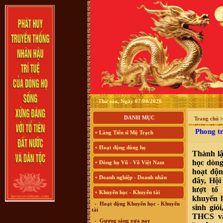
Thứ sáu, Ngày 07/08/2026
DANH MỤC
Trang chủ
Phong tr
+ Làng Tiến sĩ Mộ Trạch
+ Hoạt động dòng họ
Thành lậ
học dòn
+ Dòng họ Vũ - Võ Việt Nam
hoạt độn
+ Doanh nghiệp - Doanh nhân
đây, Hội
lượt t
+ Khuyến học - Khuyến tài
khuyến 
-
Hoạt động Khuyến học - Khuyến
sinh giỏ
tài
THCS và
-
Gương sáng xưa nay