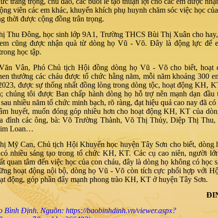
ức trang trọng, chu đáo, các buổi lễ tạo thuận lợi cho các em được nhậ
ộng viên các em khác, khuyến khích phụ huynh chăm sóc việc học cu
ng thời được cộng đồng trân trọng.
ị Thu Đông, học sinh lớp 9A1, Trường THCS Bùi Thị Xuân cho hay,
em cũng được nhận quà từ dòng họ Vũ - Võ. Đây là động lực để 
trong học tập.
ăn Vân, Phó Chủ tịch Hội đồng dòng họ Vũ - Võ cho biết, hoạt 
en thưởng các cháu được tổ chức hằng năm, mỗi năm khoảng 300 e
23, được sự thống nhất đồng lòng trong dòng tộc, hoạt động KH, K
 chúng tôi được Ban chấp hành dòng họ hỗ trợ nên mạnh dạn đầu t
sau nhiều năm tổ chức minh bạch, rõ ràng, đạt hiệu quả cao nay đã c
tâm huyết, muốn đóng góp nhiều hơn cho hoạt động KH, KT của dòng 
 gia đình các ông, bà: Võ Trường Thành, Võ Thị Thủy, Diệp Thị Thu,
Kim Loan…
hị Mỹ Can, Chủ tịch Hội Khuyến học huyện Tây Sơn cho biết, dòng 
̣ có nhiều sáng tạo trong tổ chức KH, KT. Các cụ cao niên, người lớ
́t quan tâm đến việc học của con cháu, đây là dòng họ không có học 
ng hoạt động nội bộ, dòng họ Vũ - Võ còn tích cực phối hợp với Hội
hoạt động, góp phần đẩy mạnh phong trào KH, KT ở huyện Tây Sơn.
ĐI
 Bình Định. Nguồn: https://baobinhdinh.vn/viewer.aspx?